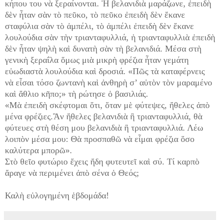
κήπου του νὰ ξεραίνονται. Ἡ βελανιδιὰ μαράζωνε, ἐπειδὴ
δὲν ἦταν σὰν τὸ πεῦκο, τὸ πεῦκο ἐπειδὴ δὲν ἔκανε
σταφύλια σὰν τὸ ἀμπέλι, τὸ ἀμπέλι ἐπειδὴ δὲν ἔκανε
λουλούδια σὰν τὴν τριανταφυλλιά, ἡ τριανταφυλλιὰ ἐπειδὴ
δὲν ἦταν ψηλὴ καὶ δυνατὴ σὰν τὴ βελανιδιά. Μέσα στὴ
γενικὴ ξεραΐλα ὅμως μιὰ μικρὴ φρέζια ἦταν γεμάτη
εὐωδιαστὰ λουλούδια καὶ δροσιά. «Πῶς τὰ καταφέρνεις
νὰ εἶσαι τόσο ζωντανὴ καὶ ἀνθηρὴ σ’ αὐτὸν τὸν μαραμένο
καὶ ἄθλιο κῆπο;» τὴ ρώτησε ὁ βασιλιάς.
«Μὰ ἐπειδὴ σκέφτομαι ὅτι, ὅταν μὲ φύτεψες, ἤθελες ἀπὸ
μένα φρέζιες.Ἂν ἤθελες βελανιδιὰ ἢ τριανταφυλλιά, θὰ
φύτευες στὴ θέση μου βελανιδιὰ ἢ τριανταφυλλιά. Λέω
λοιπὸν μέσα μου: Θὰ προσπαθῶ νὰ εἶμαι φρέζια ὅσο
καλύτερα μπορῶ».
Στὸ θεῖο φυτώριο ἔχεις ἤδη φυτευτεῖ καὶ σύ. Τί καρπὸ
ἄραγε νὰ περιμένει ἀπὸ σένα ὁ Θεός;
Καλὴ εὐλογημένη ἑβδομάδα!