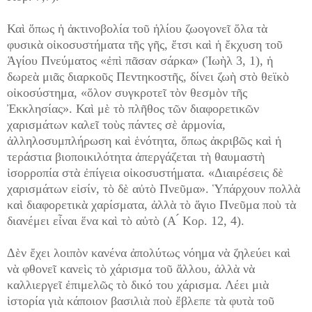
Καὶ ὅπως ἡ ἀκτινοβολία τοῦ ἡλίου ζωογονεῖ ὅλα τὰ
φυσικὰ οἰκοσυστήματα τῆς γῆς, ἔτσι καὶ ἡ ἔκχυση τοῦ
Ἁγίου Πνεύματος «ἐπὶ πᾶσαν σάρκα» (Ἰωὴλ 3, 1), ἡ
δωρεὰ μιᾶς διαρκοῦς Πεντηκοστῆς, δίνει ζωὴ στὸ θεϊκὸ
οἰκοσύστημα, «ὅλον συγκροτεῖ τὸν θεσμὸν τῆς
Ἐκκλησίας». Καὶ μὲ τὸ πλῆθος τῶν διαφορετικῶν
χαρισμάτων καλεῖ τοὺς πάντες σὲ ἁρμονία,
ἀλληλοσυμπλήρωση καὶ ἑνότητα, ὅπως ἀκριβῶς καὶ ἡ
τεράστια βιοποικιλότητα ἀπεργάζεται τὴ θαυμαστὴ
ἰσορροπία στὰ ἐπίγεια οἰκοσυστήματα. «Διαιρέσεις δὲ
χαρισμάτων εἰσίν, τὸ δὲ αὐτὸ Πνεῦμα». Ὑπάρχουν πολλὰ
καὶ διαφορετικὰ χαρίσματα, ἀλλὰ τὸ ἅγιο Πνεῦμα ποὺ τὰ
διανέμει εἶναι ἕνα καὶ τὸ αὐτὸ (Α ́ Κορ. 12, 4).
Δὲν ἔχει λοιπὸν κανένα ἀπολύτως νόημα νὰ ζηλεύει καὶ
νὰ φθονεῖ κανεὶς τὸ χάρισμα τοῦ ἄλλου, ἀλλὰ νὰ
καλλιεργεῖ ἐπιμελῶς τὸ δικό του χάρισμα. Λέει μιὰ
ἱστορία γιὰ κάποιον βασιλιὰ ποὺ ἔβλεπε τὰ φυτὰ τοῦ