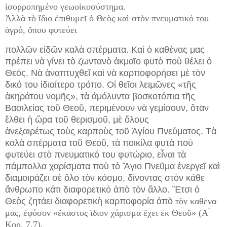
ἰσορροπημένο γεωοἰκοσύστημα.
Ἀλλὰ τὸ ἴδιο ἐπιθυμεῖ ὁ Θεὸς καὶ στὸν πνευματικό του
ἀγρό, ὅπου φυτεύει
πολλῶν εἰδῶν καλὰ σπέρματα. Καὶ ὁ καθένας μας
πρέπει νὰ γίνει τὸ ζωντανὸ ἀκμαῖο φυτὸ ποὺ θέλει ὁ
Θεός. Νὰ ἀναπτυχθεῖ καὶ νὰ καρποφορήσει μὲ τὸν
δικό του ἰδιαίτερο τρόπο. Οἱ θεῖοι λειμῶνες «τῆς
ἀκηράτου νομῆς», τὰ ἀμόλυντα βοσκοτόπια τῆς
Βασιλείας τοῦ Θεοῦ, περιμένουν νὰ γεμίσουν, ὅταν
ἔλθει ἡ ὥρα τοῦ θερισμοῦ, μὲ ὅλους
ἀνεξαιρέτως τοὺς καρποὺς τοῦ Ἁγίου Πνεύματος. Τὰ
καλὰ σπέρματα τοῦ Θεοῦ, τὰ ποικίλα φυτὰ ποὺ
φυτεύει στὸ πνευματικό του φυτώριο, εἶναι τὰ
πάμπολλα χαρίσματα ποὺ τὸ Ἅγιο Πνεῦμα ἐνεργεῖ καὶ
διαμοιράζει σὲ ὅλο τὸν κόσμο, δίνοντας στὸν κάθε
ἄνθρωπο κάτι διαφορετικὸ ἀπὸ τὸν ἄλλο. Ἔτσι ὁ
Θεὸς ζητάει διαφορετικὴ καρποφορία ἀπὸ
τὸν καθένα
μας, ἐφόσον «ἕκαστος ἴδιον χάρισμα ἔχει ἐκ Θεοῦ» (Α ́
Κορ. 7,7).