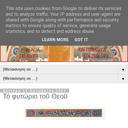
This site uses cookies from Google to deliver its services
and to analyze traffic. Your IP address and user-agent are
shared with Google along with performance and security
metrics to ensure quality of service, generate usage
statistics, and to detect and address abuse.
LEARN MORE
GOT IT
▼
▼
Δευτέρα 16 Οκτωβρίου 2023
Τό φυτώριο τοῦ Θεοῦ