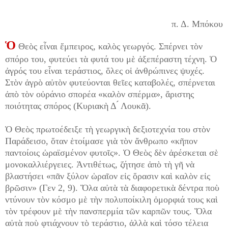
π. Δ. Μπόκου
Ὁ
Θεὸς εἶναι ἔμπειρος, καλὸς γεωργός. Σπέρνει τὸν
σπόρο του, φυτεύει τὰ φυτά του μὲ ἀξεπέραστη τέχνη. Ὁ
ἀγρός του εἶναι τεράστιος, ὅλες οἱ ἀνθρώπινες ψυχές.
Στὸν ἀγρὸ αὐτὸν φυτεύονται θεῖες καταβολές, σπέρνεται
ἀπὸ τὸν οὐράνιο σπορέα «καλὸν σπέρμα», ἄριστης
ποιότητας σπόρος (Κυριακὴ Δ ́ Λουκᾶ).
Ὁ Θεὸς πρωτοέδειξε τὴ γεωργικὴ δεξιοτεχνία του στὸν
Παράδεισο, ὅταν ἑτοίμασε γιὰ τὸν ἄνθρωπο «κῆπον
παντοίοις ὡραϊσμένον φυτοῖς». Ὁ Θεὸς δὲν ἀρέσκεται σὲ
μονοκαλλιέργειες. Ἀντιθέτως, ζήτησε ἀπὸ τὴ γῆ νὰ
βλαστήσει «πᾶν ξύλον ὡραῖον εἰς ὅρασιν καὶ καλὸν εἰς
βρῶσιν» (Γεν 2, 9). Ὅλα αὐτὰ τὰ διαφορετικὰ δέντρα ποὺ
ντύνουν τὸν κόσμο μὲ τὴν πολυποίκιλη ὀμορφιά τους καὶ
τὸν τρέφουν μὲ τὴν πανσπερμία τῶν καρπῶν τους. Ὅλα
αὐτὰ ποὺ φτιάχνουν τὸ τεράστιο, ἀλλὰ καὶ τόσο τέλεια