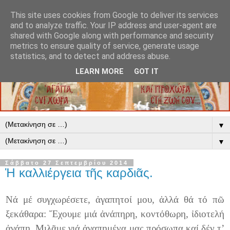
This site uses cookies from Google to deliver its services
and to analyze traffic. Your IP address and user-agent are
shared with Google along with performance and security
metrics to ensure quality of service, generate usage
statistics, and to detect and address abuse.
LEARN MORE
GOT IT
▼
▼
Σάββατο 27 Σεπτεμβρίου 2014
Ἡ καλλιέργεια τῆς καρδιᾶς.
Νά μέ συγχωρέσετε, ἀγαπητοί μου, ἀλλά θά τό πῶ
ξεκάθαρα: Ἔχουμε μιά ἀνάπηρη, κοντόθωρη, ἰδιοτελή
ἀγάπη. Μιλᾶμε γιά ἀγαπημένα μας πρόσωπα καί δέν τ’