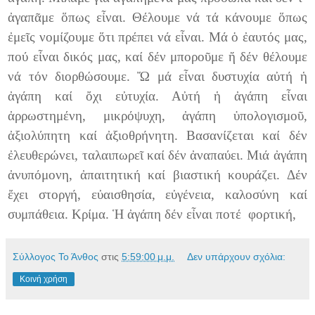
ἀγαπᾶμε ὅπως εἶναι. Θέλουμε νά τά κάνουμε ὅπως
ἐμεῖς νομίζουμε ὅτι πρέπει νά εἶναι. Μά ὁ ἐαυτός μας,
πού εἶναι δικός μας, καί δέν μποροῦμε ἤ δέν θέλουμε
νά τόν διορθώσουμε. Ὤ μά εἶναι δυστυχία αὐτή ἡ
ἀγάπη καί ὄχι εὐτυχία. Αὐτή ἡ ἀγάπη εἶναι
ἀρρωστημένη, μικρόψυχη, ἀγάπη ὑπολογισμοῦ,
ἀξιολύπητη καί ἀξιοθρήνητη. Βασανίζεται καί δέν
ἐλευθερώνει, ταλαιπωρεῖ καί δέν ἀναπαύει. Μιά ἀγάπη
ἀνυπόμονη, ἀπαιτητική καί βιαστική κουράζει. Δέν
ἔχει στοργή, εὐαισθησία, εὐγένεια, καλοσύνη καί
συμπάθεια. Κρίμα. Ἡ ἀγάπη δέν εἶναι ποτέ φορτική,
Σύλλογος Το Άνθος
στις
5:59:00 μ.μ.
Δεν υπάρχουν σχόλια:
Κοινή χρήση