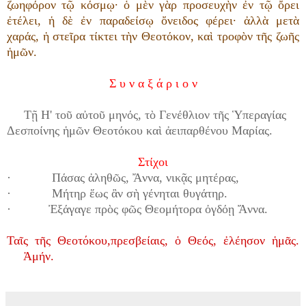
ζωηφόρον τῷ κόσμῳ· ὁ μὲν γὰρ προσευχὴν ἐν τῷ ὄρει
ἐτέλει, ἡ δὲ ἐν παραδείσῳ ὄνειδος φέρει· ἀλλὰ μετὰ
χαράς, ἡ στεῖρα τίκτει τὴν Θεοτόκον, καὶ τροφὸν τῆς ζωῆς
ἡμῶν.
Σ υ ν α ξ ά ρ ι ο ν
Τῇ Η' τοῦ αὐτοῦ μηνός, τὸ Γενέθλιον τῆς Ὑπεραγίας
Δεσποίνης ἡμῶν Θεοτόκου καὶ ἀειπαρθένου Μαρίας.
Στίχοι
· Πάσας ἀληθῶς, Ἄννα, νικᾷς μητέρας,
· Μήτηρ ἕως ἂν σὴ γένηται θυγάτηρ.
· Ἐξάγαγε πρὸς φῶς Θεομήτορα ὀγδόῃ Ἄννα.
Ταῖς τῆς Θεοτόκου,
πρεσβείαις, ὁ Θεός, ἐλέησον ἡμᾶς.
Ἀμήν.