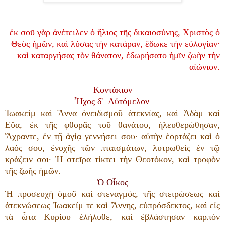
ἐκ σοῦ γὰρ ἀνέτειλεν ὁ ἥλιος τῆς δικαιοσύνης, Χριστὸς ὁ
Θεὸς ἡμῶν, καὶ λύσας τὴν κατάραν, ἔδωκε τὴν εὐλογίαν·
καὶ καταργήσας τὸν θάνατον, ἐδωρήσατο ἡμῖν ζωὴν τὴν
αἰώνιον.
Κοντάκιον
Ἦχος δ' Αὐτόμελον
Ἰωακεὶμ καὶ Ἄννα ὀνειδισμοῦ ἀτεκνίας, καὶ Ἀδὰμ καὶ
Εὔα, ἐκ τῆς φθορᾶς τοῦ θανάτου, ἠλευθερώθησαν,
Ἄχραντε, ἐν τῇ ἁγίᾳ γεννήσει σου· αὐτὴν ἑορτάζει καὶ ὁ
λαός σου, ἐνοχῆς τῶν πταισμάτων, λυτρωθεὶς ἐν τῷ
κράζειν σοι· Ἡ στεῖρα τίκτει τὴν Θεοτόκον, καὶ τροφὸν
τῆς ζωῆς ἡμῶν.
Ὁ Οἶκος
Ἡ προσευχὴ ὁμοῦ καὶ στεναγμός, τῆς στειρώσεως καὶ
ἀτεκνώσεως Ἰωακείμ τε καὶ Ἄννης, εὐπρόσδεκτος, καὶ εἰς
τὰ ὦτα Κυρίου ἐλήλυθε, καὶ ἐβλάστησαν καρπὸν