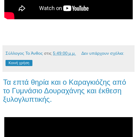
Σύλλογος Το Άνθος
στις
5:49:00 μ.μ.
Δεν υπάρχουν σχόλια:
Κοινή χρήση
Τα επτά θηρία και ο Καραγκιόζης από
το Γυμνάσιο Δουραχάνης και έκθεση
ξυλογλυπτικής.