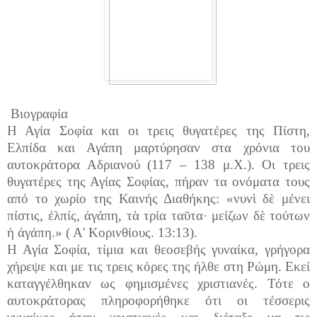
Βιογραφία
Η Αγία Σοφία και οι τρεις θυγατέρες της Πίστη,
Ελπίδα και Αγάπη μαρτύρησαν στα χρόνια του
αυτοκράτορα Αδριανού (117 – 138 μ.Χ.). Οι τρεις
θυγατέρες της Αγίας Σοφίας, πήραν τα ονόματα τους
από το χωρίο της Καινής Διαθήκης: «νυνὶ δὲ μένει
πίστις, ἐλπίς, ἀγάπη, τὰ τρία ταῦτα· μείζων δὲ τούτων
ἡ ἀγάπη.» ( Α' Κορινθίους. 13:13).
Η Αγία Σοφία, τίμια και θεοσεβής γυναίκα, γρήγορα
χήρεψε και με τις τρεις κόρες της ήλθε στη Ρώμη. Εκεί
καταγγέλθηκαν ως φημισμένες χριστιανές. Τότε ο
αυτοκράτορας πληροφορήθηκε ότι οι τέσσερις