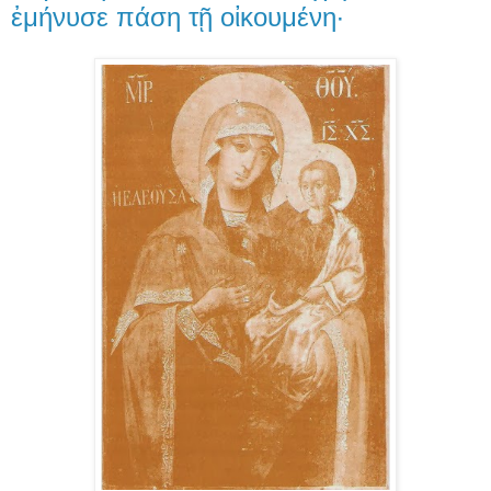
ἐμήνυσε πάση τῇ οἰκουμένη·