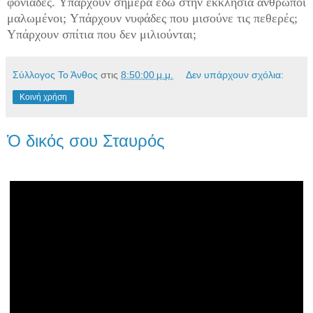
φονιάδες. Yπάρχουν σήμερα εδώ στην εκκλησία άνθρωποι
μαλωμένοι; Yπάρχουν νυφάδες που μισούνε τις πεθερές;
Yπάρχουν σπίτια που δεν μιλιούνται;
Σύλλογος Το Άνθος
στις
8:50:00 μ.μ.
Δεν υπάρχουν σχόλια:
Κοινή χρήση
Ὁ δικός σου Σταυρός