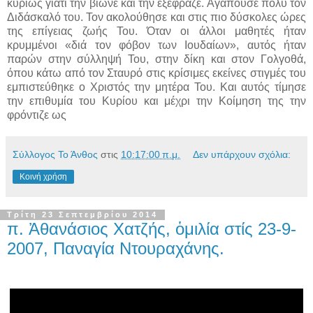
κυρίως γιατί την βίωνε και την εξέφραζε. Αγαπούσε πολύ τον
Διδάσκαλό του. Τον ακολούθησε και στις πιο δύσκολες ώρες
της επίγειας ζωής Του. Όταν οι άλλοι μαθητές ήταν
κρυμμένοι «διά τον φόβον των Ιουδαίων», αυτός ήταν
παρών στην σύλληψή Του, στην δίκη και στον Γολγοθά,
όπου κάτω από τον Σταυρό στις κρίσιμες εκείνες στιγμές του
εμπιστεύθηκε ο Χριστός την μητέρα Του. Και αυτός τίμησε
την επιθυμία του Κυρίου και μέχρι την Κοίμηση της την
φρόντιζε ως
Σύλλογος Το Άνθος
στις
10:17:00 π.μ.
Δεν υπάρχουν σχόλια:
Κοινή χρήση
Τρίτη 23 Σεπτεμβρίου 2014
π. Ἀθανάσιος Χατζής, ὁμιλία στίς 23-9-
2007, Παναγία Ντουραχάνης.