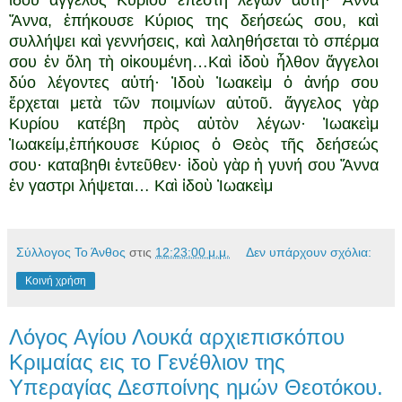
ἰδοὺ ἄγγελος Κυρίου ἐπέστη λέγων αὐτή· Ἄννα
Ἄννα, ἐπήκουσε Κύριος της δεήσεώς σου, καὶ
συλλήψει καὶ γεννήσεις, καὶ λαληθήσεται τὸ σπέρμα
σου ἐν ὅλη τὴ οἰκουμένη…Καὶ ἰδοὺ ἦλθον ἄγγελοι
δύο λέγοντες αὐτή· Ἰδοὺ Ἰωακεὶμ ὁ ἀνήρ σου
ἔρχεται μετὰ τῶν ποιμνίων αὐτοῦ. ἄγγελος γὰρ
Κυρίου κατέβη πρὸς αὐτὸν λέγων· Ἰωακεὶμ
Ἰωακείμ,ἐπήκουσε Κύριος ὁ Θεὸς τῆς δεήσεώς
σου· καταβηθι ἐντεῦθεν· ἰδοὺ γὰρ ἡ γυνή σου Ἄννα
ἐν γαστρι λήψεται… Καὶ ἰδοὺ Ἰωακεὶμ
Σύλλογος Το Άνθος
στις
12:23:00 μ.μ.
Δεν υπάρχουν σχόλια:
Κοινή χρήση
Λόγος Αγίου Λουκά αρχιεπισκόπου
Κριμαίας εις το Γενέθλιον της
Υπεραγίας Δεσποίνης ημών Θεοτόκου.