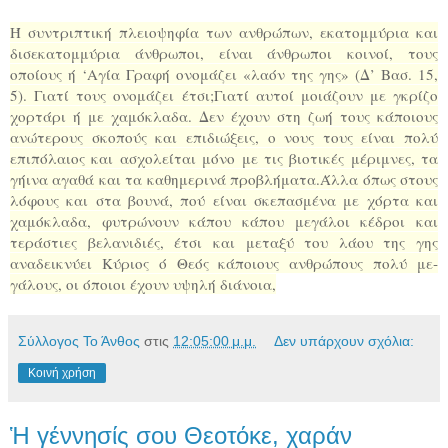
Ή συντριπτική πλειοψηφία των ανθρώπων, εκα­τομμύρια και
δισεκατομμύρια άνθρωποι, είναι άνθρωποι κοινοί, τους
οποίους ή ‘Αγία Γραφή ονομά­ζει «λαόν της γης» (Δ’ Βασ. 15,
5). Γιατί τους ονομά­ζει έτσι;Γιατί αυτοί μοιάζουν με γκρίζο
χορτάρι ή με χα­μόκλαδα. Δεν έχουν στη ζωή τους κάποιους
ανώτε­ρους σκοπούς και επιδιώξεις, ο νους τους είναι πολύ
επιπόλαιος και ασχολείται μόνο με τις βιοτικές μέ­ριμνες, τα
γήινα αγαθά και τα καθημερινά προβλή­ματα.Άλλα όπως στους
λόφους και στα βουνά, πού είναι σκεπασμένα με χόρτα και
χαμόκλαδα, φυτρώ­νουν κάπου κάπου μεγάλοι κέδροι και
τεράστιες βε­λανιδιές, έτσι και μεταξύ του λάου της γης
αναδει­κνύει Κύριος ό Θεός κάποιους ανθρώπους πολύ με­
γάλους, οι όποιοι έχουν υψηλή διάνοια,
Σύλλογος Το Άνθος
στις
12:05:00 μ.μ.
Δεν υπάρχουν σχόλια:
Κοινή χρήση
Ἡ γέννησίς σου Θεοτόκε, χαράν