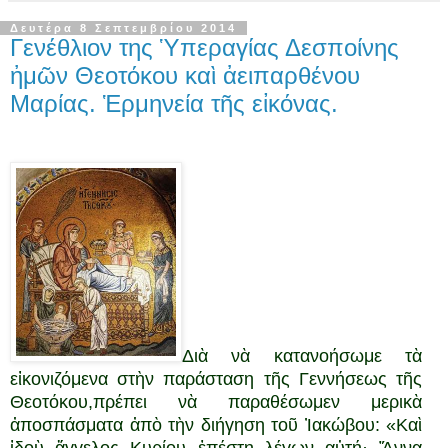
Δευτέρα 8 Σεπτεμβρίου 2014
Γενέθλιον της Ὑπεραγίας Δεσποίνης
ἠμῶν Θεοτόκου καὶ ἀειπαρθένου
Μαρίας. Ἑρμηνεία τῆς εἰκόνας.
Διὰ νὰ κατανοήσωμε τὰ
εἰκονιζόμενα στὴν παράσταση τῆς Γεννήσεως τῆς
Θεοτόκου,πρέπει νὰ παραθέσωμεν μερικὰ
ἀποσπάσματα ἀπὸ τὴν διήγηση τοῦ Ἰακώβου: «Καὶ