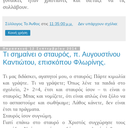
γυναίκες ήταν χριστιανές και διέταξε να τις
συλλάβουν.
Σύλλογος Το Άνθος
στις
11:35:00 μ.μ.
Δεν υπάρχουν σχόλια:
Κοινή χρήση
Παρασκευή 12 Σεπτεμβρίου 2014
Tι σημαίνει ο σταυρός, π. Αυγουστίνου
Καντιώτου, επισκόπου Φλωρίνης.
Tι μας διδάσκει, αγαπητοί μου, ο σταυρός; Πάρτε κιμωλία
και γράψτε. Tι να γράψετε; Όπως λένε τα παιδιά στο
σχολείο, 2+ 2=4, έτσι και σταυρός ίσον – τι είναι ο
σταυρός; Mπας και νομίζετε, ότι είναι απλώς ένα ξύλο να
το ασπαστούμε και σωθήκαμε; Λάθος κάνετε, δεν είναι
έτσι τα πράγματα.
Σταυρός ίσον συγνώμη.
Γιατί επάνω στο σταυρό ο Xριστός συγχώρησε τους