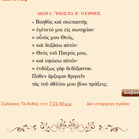
ὨΙΔῊ Α´. ἮΧΟΣ ΠΛ. Β´. Ὁ ΕἹΡΜΌΣ.
Βοηθὸς καὶ σκεπαστὴς
«
» ἐγένετό μοι εἰς σωτηρίαν·
» οὗτός μου Θεός,
» καὶ δοξάσω αὐτόν·
» Θεὸς τοῦ Πατρός μου,
» καὶ ὑψώσω αὐτόν·
» ἐνδόξως γὰρ δεδόξασται.
Πόθεν ἄρξομαι θρηνεῖν
τὰς τοῦ ἀθλίου μου βίου πράξεις;
ό
Σύλλογος Το Άνθος
στις
7:21:00 μ.μ.
Δεν υπάρχουν σχόλια: