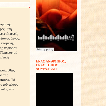
φωμα τῆς
ρες. Στή
έες ἐκτενεῖς
θιστος ὕμνος.
 ἑπομένη,
τῆς περιόδου
 Πατέρας μέ
αστική
ΕΝΑΣ ΑΝΘΡΩΠΟΣ,
ΕΝΑΣ ΤΟΠΟΣ
ΔΟΥΡΑΧΑΝΗ
κολουθίες,
ος τῆς
άπαυλα. Τό
ι τοῦ τέλους
ειῶν, τόν