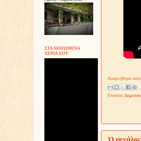
ΣΤΑ ΜΑΤΩΜΕΝΑ
ΧΕΡΙΑ ΣΟΥ
Δου
Αναρτήθηκε απ
Ετικέτες
Δημοτικ
Ὁ μεγάλος