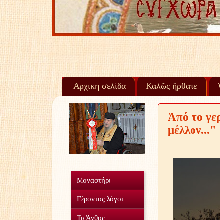
Πίσ
Αρχική σελίδα
Καλῶς ἤρθατε
Ἀπό το γε
μέλλον..."
Μοναστήρι
Γέροντος λόγοι
Το Άνθος