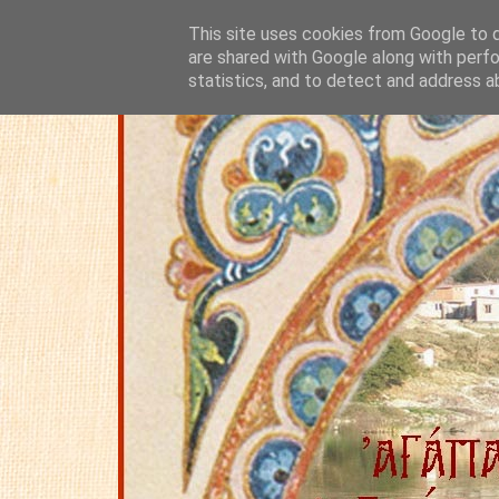
This site uses cookies from Google to de
are shared with Google along with perfo
statistics, and to detect and address a