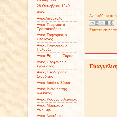
28 Οκτωβρίου 1940
Άγιοι
Αναρτήθηκε απ
Άγιοι Απόστολοι
Άγιος Γεώργιος ο
Τροπαιοφόρος
Ετικέτες
εκκλησι
Άγιος Γρηγόριος ο
Θεολόγος
Άγιος Γρηγόριος ο
Παλαμάς
Άγιος Εφραίμ ο Σύρος
Άγιος Θεοφάνης ο
Εὐαγγελισ
έγκλειστος
Άγιος Θεόδωρος ο
Στουδίτης
Άγιος Ισαάκ ο Σύρος
Άγιος Ιωάννης της
Κλίμακος
Άγιος Κοσμάς ο Αιτωλός
Άγιος Μάρκος ο
Ασκητής
Άγιος Νεκτάριος