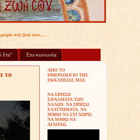
96 Fm"
Ἐπι-κοινωνία
ΑΠΟ ΤΟ
α το
ΗΜΕΡΟΛΟΓΙΟ ΤΗΣ
ΕΚΚΛΗΣΙΑΣ ΜΑΣ
ΝΑ ΣΒΉΣΩ
ΣΦΆΛΜΑΤΑ ΤΩΝ
ΆΛΛΩΝ. ΝΑ ΣΒΉΣΩ
ΕΛΑΤΤΏΜΑΤΑ. ΝΑ
ΜΆΘΩ ΝΑ ΣΥΓΧΩΡΏ.
ΝΑ ΜΆΘΩ ΝΑ
ΑΓΑΠΆΩ.