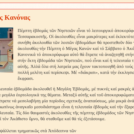
ς Κανόνας
Πέμπτη ἑβδομάς τῶν Νηστειῶν εἶναι τό λειτουργικό ἀποκορύ
Τεσσαρακοστῆς. Οἱ ἀκολουθίες εἶναι μακρότερες καί ἐκλεκτότε
συνήθη ἀκολουθία τῶν λοιπῶν ἑβδομάδων θά προστεθοῦν δύο ν
ἀκολουθίες·τήν Πέμπτη ὁ Μέγας Κανών καί τό Σάββατο ὁ Ἀκά
Κανονικά τό ἀποκορύφωμα αὐτό θά ἔπρεπε νά ἀναζητηθῇ στήν
στήν ἕκτη ἑβδομάδα τῶν Νηστειῶν, πού εἶναι καί ἡ τελευταία 
αὐτῆς. Ἀλλά ὅλα στή λατρεία μας ἔχουν τακτοποιηθῆ ἀπό τούς
πολλή μελέτη καί περίσκεψι. Μέ «διάκρισι», κατά τήν ἐκκλησι
ἔκφρασι.
λευταία ἑβδομάδα ἀκολουθεῖ ἡ Μεγάλη Ἑβδομάς, μέ πυκνές καί μακρές ἀ
ά μεγάλα ἑορτολογικά της θέματα. Μεταξύ αὐτῆς καί τοῦ ἀποκορυφώματ
πρεπε νά μεσολαβήσῃ μία περίοδος σχετικῆς ἀναπαύσεως, μία μικρά ἀν
ωπίνως ἀναγκαῖο μεσοδιάστημα εἶναι ἡ τελευταία ἑβδομάς καί τήν ἔξαρσ
λευταία. Τίς δύο θαυμαστές ἀκολουθίες τῆς πέμπτης ἑβδομάδος τῶν Νηστ
 τόν Ἀκάθιστο ὕμνο, θά σταθοῦμε καί θά τίς ἐξετάσουμε.
ψάλλεται τμηματικῶς στά Ἀπόδειπνα τῶν