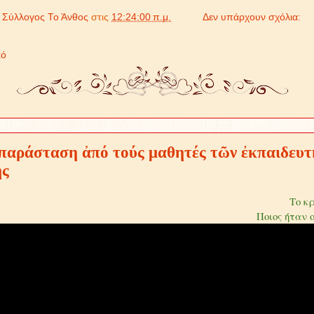
ό
Σύλλογος Το Άνθος
στις
12:24:00 π.μ.
Δεν υπάρχουν σχόλια:
κό
παράσταση ἀπό τούς μαθητές τῶν ἐκπαιδευτ
ης
 κρυφό σχολ
ος ήταν ο γενίτσ