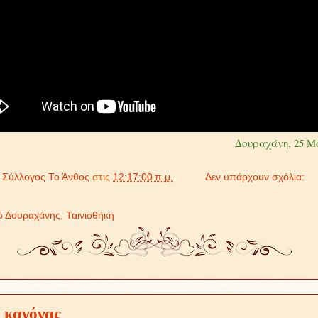
ραχάνη, 25 Μαρτίου 
ό
Σύλλογος Το Άνθος
στις
12:17:00 π.μ.
Δεν υπάρχουν σχόλια:
ό Δουραχάνης
,
Ταινιοθήκη
 κανόνας