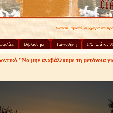
τευε, ἀγάπα, συγχώρα καί προχώρα στή ζωή σου..... .
Ὁμιλίες
Βιβλιοθήκη
Ταινιοθήκη
Ρ/Σ ''Σπίνος 
ροντικό "Να μην αναβάλλουμε τη μετάνοια γι