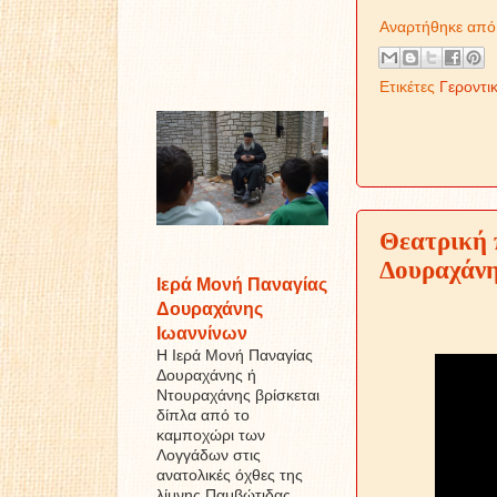
Αναρτήθηκε απ
Ετικέτες
Γεροντι
Θεατρική 
Δουραχάν
Ιερά Μονή Παναγίας
Δουραχάνης
Το
Ιωαννίνων
Ποι
Η Ιερά Μονή Παναγίας
Δουραχάνης ή
Ντουραχάνης βρίσκεται
δίπλα από το
καμποχώρι των
Λογγάδων στις
ανατολικές όχθες της
λίμνης Παμβώτιδας ...