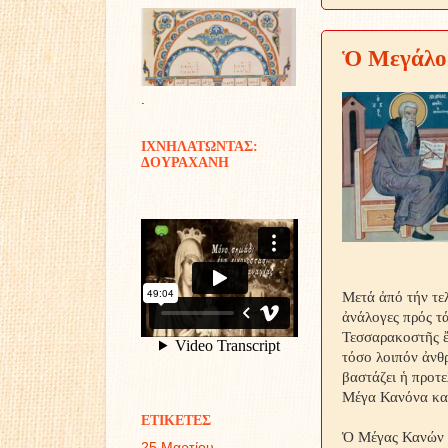
Ὁ Μεγάλο
.
ΙΧΝΗΛΑΤΩΝΤΑΣ:
ΔΟΥΡΑΧΑΝΗ
Μετά ἀπό τήν τε
ἀνάλογες πρός τ
Τεσσαρακοστῆς ἔ
τόσο λοιπόν ἀνθρ
βαστάζει ἡ προτε
Μέγα Κανόνα καί
ΕΤΙΚΕΤΕΣ
Ὁ Μέγας Κανών 
25 Μαρτίου