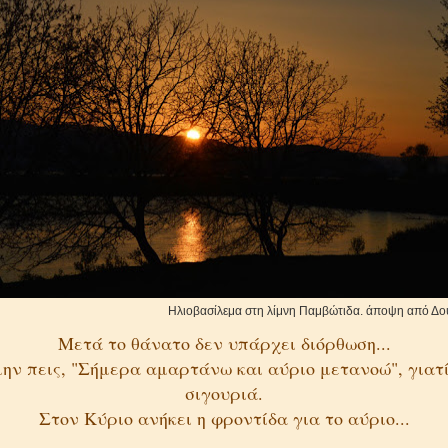
βασίλεμα στη λίμνη Παμβώτιδα. άποψη από Δουρα
Μετά το θάνατο δεν υπάρχει διόρθωση...
ην πεις, "Σήμερα αμαρτάνω και αύριο μετανοώ", γιατί
σιγουριά.
Στον Κύριο ανήκει η φροντίδα για το αύριο...