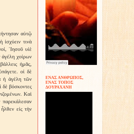
πήντησαν αὐτῷ
ὴ ἰσχύειν τινὰ
οί, ᾿Ιησοῦ υἱὲ
ν ἀγέλη χοίρων
βάλλεις ἡμᾶς,
ὑπάγετε. οἱ δὲ
ΕΝΑΣ ΑΝΘΡΩΠΟΣ,
α ἡ ἀγέλη τῶν
ΕΝΑΣ ΤΟΠΟΣ
ἱ δὲ βόσκοντες
ΔΟΥΡΑΧΑΝΗ
νιζομένων. Kαὶ
ὸν παρεκάλεσαν
 ἦλθεν εἰς τὴν