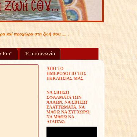
.
96 Fm"
Ἐπι-κοινωνία
ΑΠΟ ΤΟ
ΗΜΕΡΟΛΟΓΙΟ ΤΗΣ
ΕΚΚΛΗΣΙΑΣ ΜΑΣ
ΝΑ ΣΒΉΣΩ
ΣΦΆΛΜΑΤΑ ΤΩΝ
ΆΛΛΩΝ. ΝΑ ΣΒΉΣΩ
ΕΛΑΤΤΏΜΑΤΑ. ΝΑ
ΜΆΘΩ ΝΑ ΣΥΓΧΩΡΏ.
ΝΑ ΜΆΘΩ ΝΑ
ΑΓΑΠΆΩ.