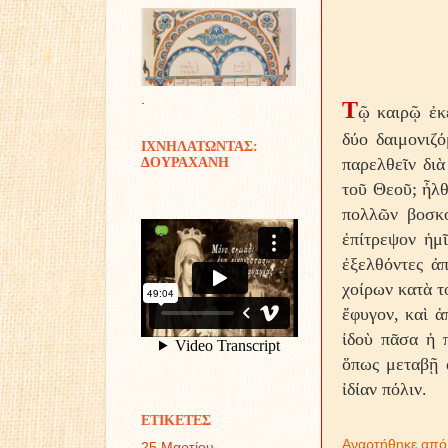
.
Τ
ῷ καιρῷ ἐκ
δύο δαιμονιζό
ΙΧΝΗΛΑΤΩΝΤΑΣ:
παρελθεῖν διὰ
ΔΟΥΡΑΧΑΝΗ
τοῦ Θεοῦ; ἦλθ
πολλῶν βοσκο
ἐπίτρεψον ἡμῖ
ἐξελθόντες ἀ
χοίρων κατὰ τ
ἔφυγον, καὶ ἀ
ἰδοὺ πᾶσα ἡ π
ὅπως μεταβῇ ἀ
ἰδίαν πόλιν.
ΕΤΙΚΕΤΕΣ
Αναρτήθηκε απ
25 Μαρτίου