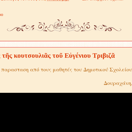
ιο
 τῆς κουτσουλιᾶς τοῦ Εὐγένιου Τριβιζᾶ
 παρασταση από τους μαθητές του Δημοτικού Σχολείο
Δουραχάνη,