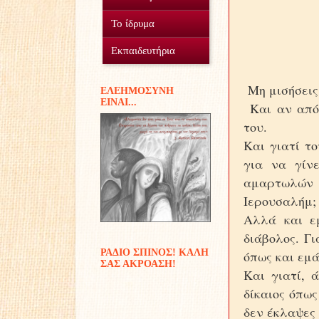
Ο Σύλλογος
Το ίδρυμα
Οικοτροφείο
Εθελοντισμός
Εκπαιδευτήρια
Γυμνάσιο Δουραχάνης
Προσφοράς έργα...
Μέσα και πόροι
Μη μισήσεις 
EΛΕΗΜΟΣΥΝΗ
ΕIΝΑΙ...
Δημοτικό Δουραχάνης
Διακονίες
Και αν από 
του.
Παιδικές αναμνήσεις
Και γιατί το
για να γίν
αμαρτωλών 
Ιερουσαλήμ
Αλλά και ε
διάβολος. Γ
ΡΑΔΙΟ ΣΠΙΝΟΣ! ΚΑΛΗ
όπως και εμ
ΣΑΣ ΑΚΡΟΑΣΗ!
Και γιατί, 
δίκαιος όπως
δεν έκλαψες 