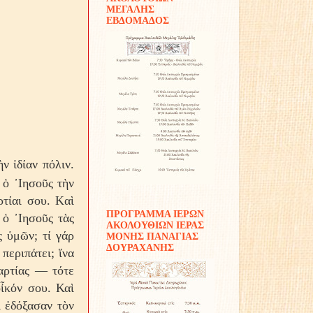
ΜΕΓΑΛΗΣ
ΕΒΔΟΜΑΔΟΣ
ν ἰδίαν πόλιν.
 ὁ ᾿Ιησοῦς τὴν
ρτίαι σου. Kαὶ
ΠΡΟΓΡΑΜΜΑ ΙΕΡΩΝ
 ὁ ᾿Ιησοῦς τὰς
ΑΚΟΛΟΥΘΙΩΝ ΙΕΡΑΣ
ς ὑμῶν; τί γάρ
ΜΟΝΗΣ ΠΑΝΑΓΙΑΣ
ΔΟΥΡΑΧΑΝΗΣ
 περιπάτει; ἵνα
μαρτίας — τότε
οἶκόν σου. Καὶ
ὶ ἐδόξασαν τὸν