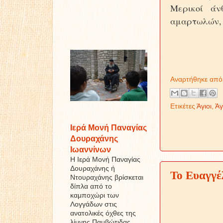
Μερικοί άν
αμαρτωλών, γ
Αναρτήθηκε απ
Ετικέτες
Άγιοι
,
Άγ
Ιερά Μονή Παναγίας
Δουραχάνης
Ιωαννίνων
Η Ιερά Μονή Παναγίας
Δουραχάνης ή
Το Ευαγγέλ
Ντουραχάνης βρίσκεται
δίπλα από το
καμποχώρι των
Λογγάδων στις
ανατολικές όχθες της
λίμνης Παμβώτιδας ...