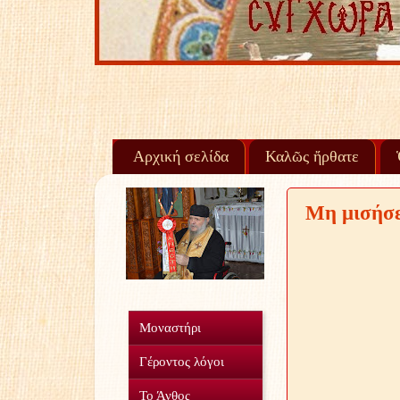
Αρχική σελίδα
Καλῶς ἤρθατε
Μη μισήσε
Μοναστήρι
Γέροντος λόγοι
Το Άνθος