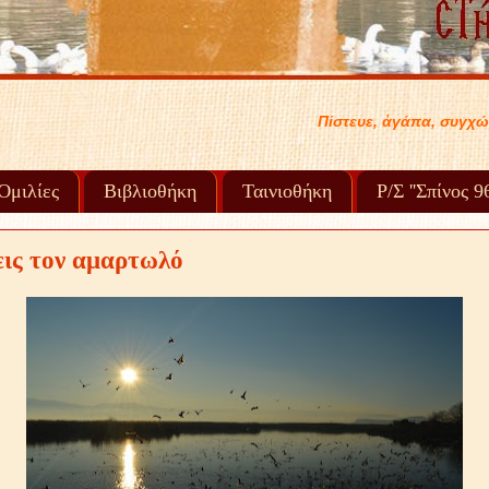
Πίστευε, ἀγάπα, συγχώρα καί προχώρα στή ζωή σου..... 
Ὁμιλίες
Βιβλιοθήκη
Ταινιοθήκη
Ρ/Σ ''Σπίνος 
ις τον αμαρτωλό