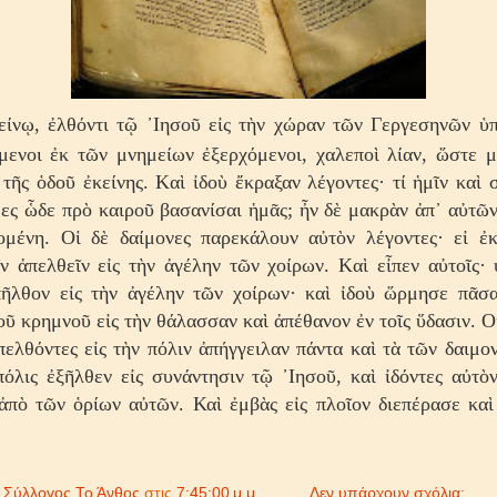
είνῳ, ἐλθόντι τῷ ᾿Ιησοῦ εἰς τὴν χώραν τῶν Γεργεσηνῶν ὑ
μενοι ἐκ τῶν μνημείων ἐξερχόμενοι, χαλεποὶ λίαν, ὥστε μ
 τῆς ὁδοῦ ἐκείνης. Kαὶ ἰδοὺ ἔκραξαν λέγοντες· τί ἡμῖν καὶ σ
ες ὧδε πρὸ καιροῦ βασανίσαι ἡμᾶς; ἦν δὲ μακρὰν ἀπ᾿ αὐτῶ
μένη. Oἱ δὲ δαίμονες παρεκάλουν αὐτὸν λέγοντες· εἰ ἐκ
ν ἀπελθεῖν εἰς τὴν ἀγέλην τῶν χοίρων. Kαὶ εἶπεν αὐτοῖς· 
πῆλθον εἰς τὴν ἀγέλην τῶν χοίρων· καὶ ἰδοὺ ὥρμησε πᾶσ
οῦ κρημνοῦ εἰς τὴν θάλασσαν καὶ ἀπέθανον ἐν τοῖς ὕδασιν. O
πελθόντες εἰς τὴν πόλιν ἀπήγγειλαν πάντα καὶ τὰ τῶν δαιμο
όλις ἐξῆλθεν εἰς συνάντησιν τῷ ᾿Ιησοῦ, καὶ ἰδόντες αὐτ
πὸ τῶν ὁρίων αὐτῶν. Καὶ ἐμβὰς εἰς πλοῖον διεπέρασε καὶ
ό
Σύλλογος Το Άνθος
στις
7:45:00 μ.μ.
Δεν υπάρχουν σχόλια: