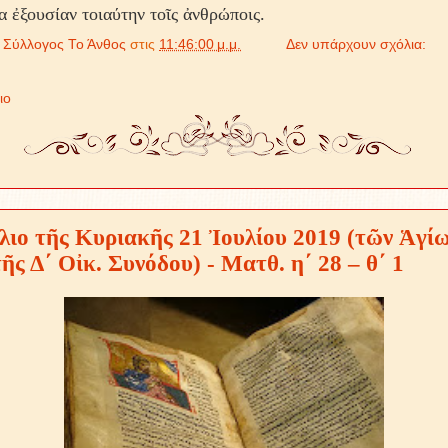
α ἐξουσίαν τοιαύτην τοῖς ἀνθρώποις.
ό
Σύλλογος Το Άνθος
στις
11:46:00 μ.μ.
Δεν υπάρχουν σχόλια:
ιο
λιο τῆς Κυριακῆς 21 Ἰουλίου 2019 (τῶν Ἁγί
ς Δ΄ Οἰκ. Συνόδου) - Ματθ. η΄ 28 – θ΄ 1