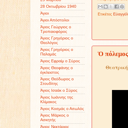
28 Οκτωβρίου 1940
Άγιοι
Ετικέτες
Εὐαγγέλ
Άγιοι Απόστολοι
Άγιος Γεώργιος ο
Τροπαιοφόρος
Άγιος Γρηγόριος ο
Θεολόγος
Άγιος Γρηγόριος ο
Ὁ πόλεμος
Παλαμάς
Άγιος Εφραίμ ο Σύρος
Θεατρική
Άγιος Θεοφάνης ο
έγκλειστος
Άγιος Θεόδωρος ο
Στουδίτης
Άγιος Ισαάκ ο Σύρος
Άγιος Ιωάννης της
Κλίμακος
Άγιος Κοσμάς ο Αιτωλός
Άγιος Μάρκος ο
Ασκητής
Άγιος Νεκτάριος