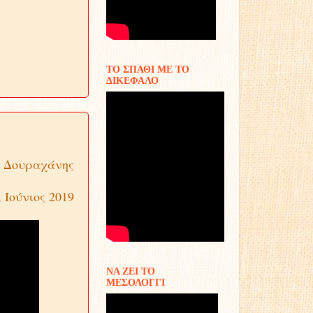
ΤΟ ΣΠΑΘΙ ΜΕ ΤΟ
ΔΙΚΕΦΑΛΟ
υ Δουραχάνης
 Ιούνιος 2019
ΝΑ ΖΕΙ ΤΟ
ΜΕΣΟΛΟΓΓΙ