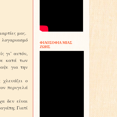
μαρτίες μας.
α λογαριασμό
ΦΙΛΟΣΟΦΙΑ ΜΙΑΣ
ΖΩΗΣ
ίς γι’ αυτόν,
σε κατά των
αψε για την
 χλευάζει ο
τον περιγελά
χα δεν είναι
 αγάπη; Γιατί