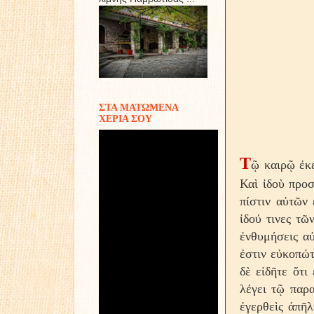
ΣΤΑ ΜΑΤΩΜΕΝΑ
ΧΕΡΙΑ ΣΟΥ
Τ
ῷ καιρῷ ἐκε
Καὶ ἰδοὺ προσ
πίστιν αὐτῶν 
ἰδού τινες τῶ
ἐνθυμήσεις αὐ
ἐστιν εὐκοπώτε
δὲ εἰδῆτε ὅτι
λέγει τῷ παρα
ἐγερθεὶς ἀπῆλ