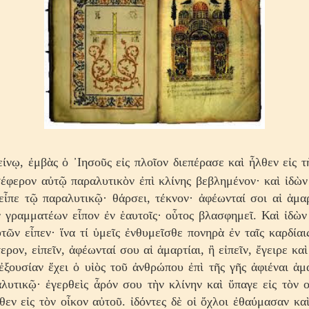
ίνῳ, ἐμβὰς ὁ ᾿Ιησοῦς εἰς πλοῖον διεπέρασε καὶ ἦλθεν εἰς τὴ
έφερον αὐτῷ παραλυτικὸν ἐπὶ κλίνης βεβλημένον· καὶ ἰδὼν
εἶπε τῷ παραλυτικῷ· θάρσει, τέκνον· ἀφέωνταί σοι αἱ ἁμα
ν γραμματέων εἶπον ἐν ἑαυτοῖς· οὗτος βλασφημεῖ. Καὶ ἰδὼν
τῶν εἶπεν· ἵνα τί ὑμεῖς ἐνθυμεῖσθε πονηρὰ ἐν ταῖς καρδίαι
ρον, εἰπεῖν, ἀφέωνταί σου αἱ ἁμαρτίαι, ἢ εἰπεῖν, ἔγειρε καὶ
 ἐξουσίαν ἔχει ὁ υἱὸς τοῦ ἀνθρώπου ἐπὶ τῆς γῆς ἀφιέναι ἁ
λυτικῷ· ἐγερθεὶς ἆρόν σου τὴν κλίνην καὶ ὕπαγε εἰς τὸν 
θεν εἰς τὸν οἶκον αὐτοῦ. ἰδόντες δὲ οἱ ὄχλοι ἐθαύμασαν κα