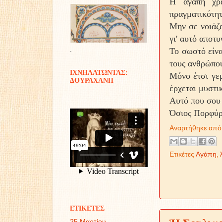
Η αγάπη χρε
πραγματικότητ
Μην σε νοιάζε
γι' αυτό αποτ
.
Το σωστό είνα
τους ανθρώπο
ΙΧΝΗΛΑΤΩΝΤΑΣ:
Μόνο έτσι γεμ
ΔΟΥΡΑΧΑΝΗ
έρχεται μυστι
Αυτό που σου 
Όσιος Πορφύρ
Αναρτήθηκε απ
Ετικέτες
Αγάπη
,
ΕΤΙΚΕΤΕΣ
25 Μαρτίου