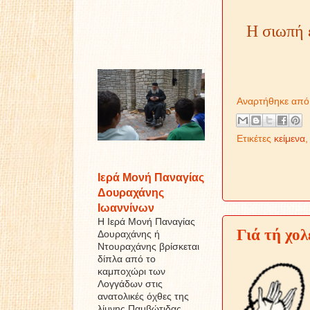
Η σιωπή 
Αναρτήθηκε απ
Ετικέτες
κείμενα
Ιερά Μονή Παναγίας
Δουραχάνης
Ιωαννίνων
Η Ιερά Μονή Παναγίας
Γιά τή χο
Δουραχάνης ή
Ντουραχάνης βρίσκεται
δίπλα από το
καμποχώρι των
Λογγάδων στις
ανατολικές όχθες της
λίμνης Παμβώτιδας ...