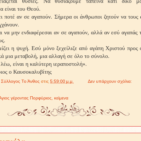
ιάζεται θυσίες. Να θυσιάζουμε ταπεινά κάτι δικό μ
α είναι του Θεού.
ι ποτέ αν σε αγαπούν. Σήμερα οι άνθρωποι ζητούν να τους
υγχάνουν.
ι να μην ενδιαφέρεσαι αν σε αγαπούν, αλλά αν εσύ αγαπάς 
υς.
ίζει η ψυχή. Εσύ μόνο ξεχείλιζε από αγάπη Χριστού προς 
κά μια μεταβολή, μια αλλαγή σε όλο το σύνολο.
λέω, είναι η καλύτερη ιεραποστολή».
ιος ο Καυσοκαλυβίτης
ό
Σύλλογος Το Άνθος
στις
5:59:00 μ.μ.
Δεν υπάρχουν σχόλια:
Άγιος γέροντας Πορφύριος
,
κείμενα