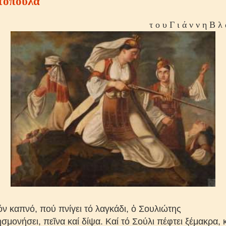
τοπούλα
τ ο υ Γ ι ά ν ν η Β λ 
όν καπνό, πού πνίγει τό λαγκάδι, ὁ Σουλιώτης
ησμονήσει, πεῖνα καί δίψα. Καί τό Σούλι πέφτει ξέμακρα, 