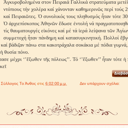
Ἁγκυροβολημένα στον Πειραιά Γαλλικά στρατεύματα μετέ
ντόπιους τήν χολέρα καί χάνονταν καθημερινῶς περί τούς 
καί Πειραιῶτες. Ὁ συνολικός τους πληθυσμός ἦταν τότε 30
Ὁ ἁρχιεπίσκοπος Ἀθηνῶν ἔδωσε ἐντολή νά πραγματοποιηθε
τίς θαυματουργές εἰκόνες καί μέ τά ἱερά λείψανα τῶν Ἁγίω
συμμετοχή ἦταν πάνδημη καί κατασυγκινητική. Πολλοί ἔβγ
 καί βάδιζαν πάνω στα κακοτράχαλα σοκάκια μέ πόδια γυμνά, 
ἡ θυσία πόνο.
τασε μέχρι ‘’ἔξωθεν τῆς πόλεως’’. Τό ‘’ἔξωθεν’’ ἦταν τότε ἡ
κεῖ
ό
Σύλλογος Το Άνθος
στις
6:02:00 μ.μ.
Δεν υπάρχουν σχόλια: