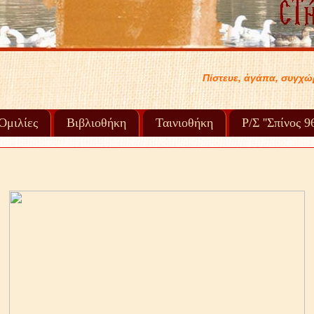
Πίστευε, ἀγάπα, συγχώρα καί προχώρα στή ζωή σου..... .
Ὁμιλίες
Βιβλιοθήκη
Ταινιοθήκη
Ρ/Σ ''Σπίνος 