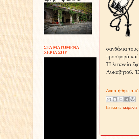
ΣΤΑ ΜΑΤΩΜΕΝΑ
σανδάλια τους
ΧΕΡΙΑ ΣΟΥ
προσφορά καί 
Ἡ λιτανεία ἔφ
Λυκαβητοῦ. Ἐ
Αναρτήθηκε απ
Ετικέτες
κείμενα