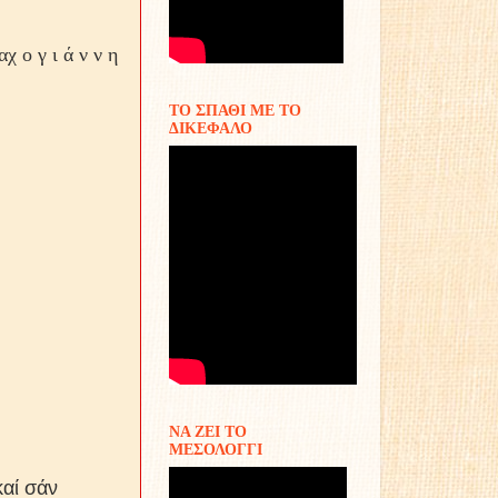
αχ ο γ ι ά ν ν η
ΤΟ ΣΠΑΘΙ ΜΕ ΤΟ
ΔΙΚΕΦΑΛΟ
ΝΑ ΖΕΙ ΤΟ
ΜΕΣΟΛΟΓΓΙ
καί σάν