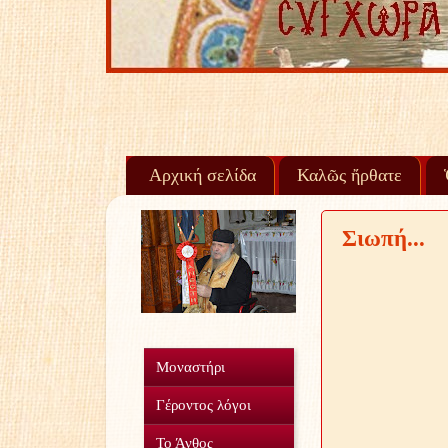
Αρχική σελίδα
Καλῶς ἤρθατε
Σιωπή...
Μοναστήρι
Γέροντος λόγοι
Το Άνθος