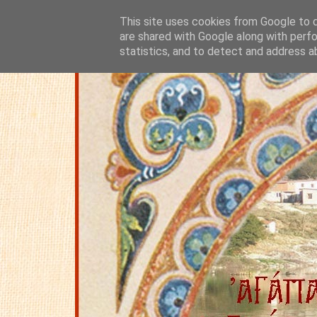
This site uses cookies from Google to de
are shared with Google along with perfo
statistics, and to detect and address a