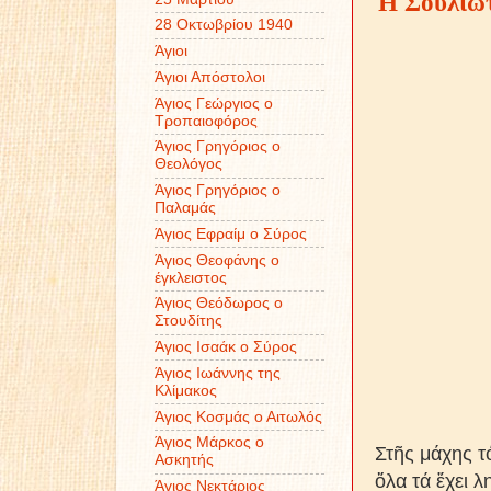
Ἡ Σουλιω
28 Οκτωβρίου 1940
Άγιοι
Άγιοι Απόστολοι
Άγιος Γεώργιος ο
Τροπαιοφόρος
Άγιος Γρηγόριος ο
Θεολόγος
Άγιος Γρηγόριος ο
Παλαμάς
Άγιος Εφραίμ ο Σύρος
Άγιος Θεοφάνης ο
έγκλειστος
Άγιος Θεόδωρος ο
Στουδίτης
Άγιος Ισαάκ ο Σύρος
Άγιος Ιωάννης της
Κλίμακος
Άγιος Κοσμάς ο Αιτωλός
Άγιος Μάρκος ο
Στῆς μάχης τ
Ασκητής
ὅλα τά ἔχει λ
Άγιος Νεκτάριος