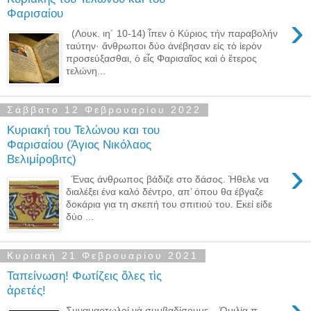
Φαρισαίου
›
(Λουκ. ιη´ 10-14) ἶπεν ὁ Κύριος τήν παραβολήν
ταύτην· ἄνθρωποι δύο ἀνέβησαν εἰς τὸ ἱερὸν
προσεύξασθαι, ὁ εἷς Φαρισαῖος καὶ ὁ ἕτερος
τελώνη...
Σάββατο 12 Φεβρουαρίου 2022
Κυριακή του Τελώνου και του
Φαρισαίου (Άγιος Νικόλαος
Βελιμίροβιτς)
›
Ένας άνθρωπος βάδιζε στο δάσος. Ήθελε να
διαλέξει ένα καλό δέντρο, απ’ όπου θα έβγαζε
δοκάρια για τη σκεπή του σπιτιού του. Εκεί είδε
δύο ...
Κυριακή 21 Φεβρουαρίου 2021
Ταπείνωση! Φωτίζεις ὅλες τὶς
ἀρετές!
›
Συναμαρτωλοί νὰ συμβαδίσουμε... Ὁμιλία π.