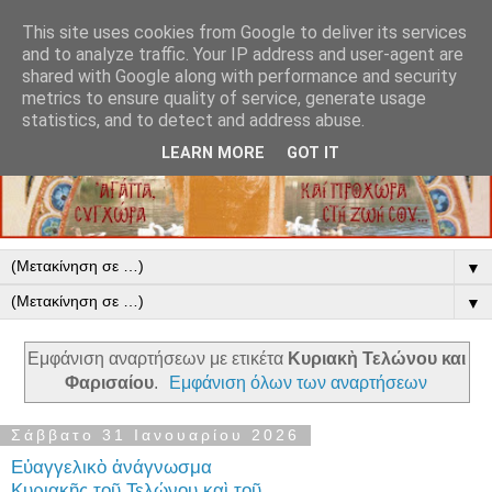
This site uses cookies from Google to deliver its services
and to analyze traffic. Your IP address and user-agent are
shared with Google along with performance and security
metrics to ensure quality of service, generate usage
statistics, and to detect and address abuse.
LEARN MORE
GOT IT
▼
▼
Εμφάνιση αναρτήσεων με ετικέτα
Κυριακὴ Τελώνου και
Φαρισαίου
.
Εμφάνιση όλων των αναρτήσεων
Σάββατο 31 Ιανουαρίου 2026
Εὐαγγελικὸ ἀνάγνωσμα
Κυριακῆς τοῦ Τελώνου καὶ τοῦ