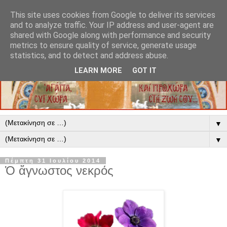
This site uses cookies from Google to deliver its services
and to analyze traffic. Your IP address and user-agent are
shared with Google along with performance and security
metrics to ensure quality of service, generate usage
statistics, and to detect and address abuse.
LEARN MORE
GOT IT
▼
▼
Πέμπτη 31 Ιουλίου 2014
Ὁ ἄγνωστος νεκρός