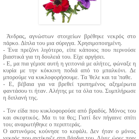
Άνδρας, αγνώστων στοιχείων βρέθηκε νεκρός στο
πάρκο
Δίπλα του μια σύριγγα. Χρησιμοποιημένη.
.
- Ένα πρεζόνι λιγότερο, είπε κάποιος που περνούσε
βιαστικά για τη δουλειά του. Είχε αργήσει.
- Ε, μα πια γέμισε αυτή η γειτονιά με αλήτες, φώναξε η
κυρία με την κόκκινη ποδιά από το μπαλκόνι. Δε
μπορούμε να κυκλοφορήσουμε. Τα 'θελε και τα 'παθε.
- Ε, βέβαια για να βρεθεί τρυπημένος αξημέρωτα
φαντάσου τι ήταν. Αλήτης με τα όλα του. Συμπλήρωσε
η διπλανή της.
- Τον είδα που κυκλοφορούσε από βραδύς. Μόνος του
και σκεφτικός. Μα τι τα θες; Γιατί δεν πήγαινε σπίτι
του; αναρωτήθηκε ο περιπτεράς.
Ο αστυνόμος κούνησε το κεφάλι. Δεν ήταν ο μόνος
νεκρός που αντίκριζε στη βάρδια του. Λίγες ώρες πριν