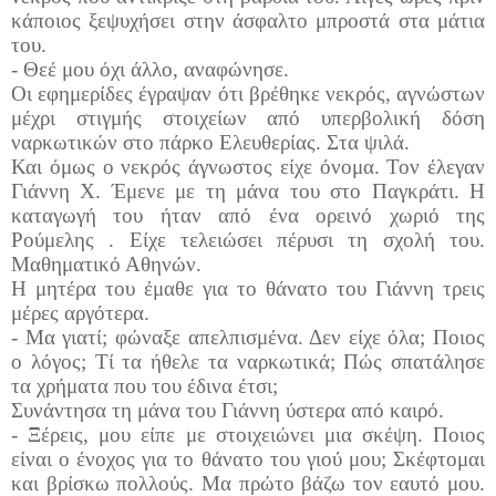
κάποιος ξεψυχήσει στην άσφαλτο μπροστά στα μάτια
του.
- Θεέ μου όχι άλλο, αναφώνησε.
Οι εφημερίδες έγραψαν ότι βρέθηκε νεκρός, αγνώστων
μέχρι στιγμής στοιχείων από υπερβολική δόση
ναρκωτικών στο πάρκο Ελευθερίας. Στα ψιλά.
Και όμως ο νεκρός άγνωστος είχε όνομα. Τον έλεγαν
Γιάννη Χ. Έμενε με τη μάνα του στο Παγκράτι. Η
καταγωγή του ήταν από ένα ορεινό χωριό της
Ρούμελης . Είχε τελειώσει πέρυσι τη σχολή του.
Μαθηματικό Αθηνών.
Η μητέρα του έμαθε για το θάνατο του Γιάννη τρεις
μέρες αργότερα.
- Μα γιατί; φώναξε απελπισμένα. Δεν είχε όλα; Ποιος
ο λόγος; Τί τα ήθελε τα ναρκωτικά; Πώς σπατάλησε
τα χρήματα που του έδινα έτσι;
Συνάντησα τη μάνα του Γιάννη ύστερα από καιρό.
- Ξέρεις, μου είπε με στοιχειώνει μια σκέψη. Ποιος
είναι ο ένοχος για το θάνατο του γιού μου; Σκέφτομαι
και βρίσκω πολλούς. Μα πρώτο βάζω τον εαυτό μου.