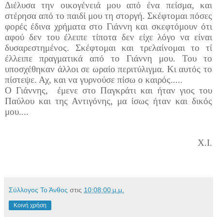
Διέλυσα την οικογένειά μου από ένα πείσμα, και
στέρησα από το παιδί μου τη στοργή. Σκέφτομαι πόσες
φορές έδινα χρήματα στο Γιάννη και σκεφτόμουν ότι
αφού δεν του έλειπε τίποτα δεν είχε λόγο να είναι
δυσαρεστημένος. Σκέφτομαι και τρελαίνομαι το τί
έλλειπε πραγματικά από το Γιάννη μου. Του το
υποσχέθηκαν άλλοι σε ωραίο περιτύλιγμα. Κι αυτός το
πίστεψε. Αχ, και να γυρνούσε πίσω ο καιρός.....
Ο Γιάννης, έμενε στο Παγκράτι και ήταν γιος του
Παύλου και της Αντιγόνης, μα ίσως ήταν και δικός
μου....
Χ.Ι.
Σύλλογος Το Άνθος
στις
10:08:00 μ.μ.
Κοινή χρήση