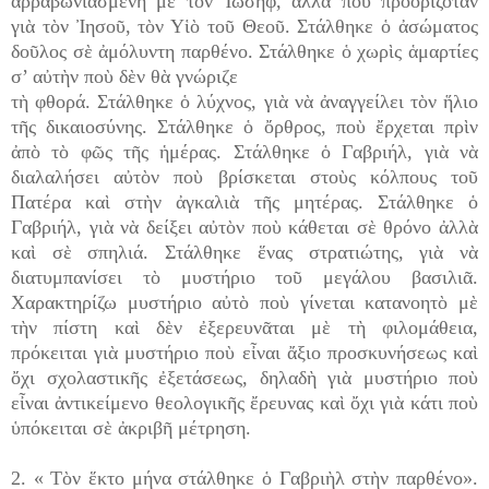
ἀρραβωνιασμένη μὲ τὸν Ἰωσήφ, ἀλλὰ ποὺ προοριζόταν
γιὰ τὸν Ἰησοῦ, τὸν Υἱὸ τοῦ Θεοῦ. Στάλθηκε ὁ ἀσώματος
δοῦλος σὲ ἀμόλυντη παρθένο. Στάλθηκε ὁ χωρὶς ἁμαρτίες
σ’ αὐτὴν ποὺ δὲν θὰ γνώριζε
τὴ φθορά. Στάλθηκε ὁ λύχνος, γιὰ νὰ ἀναγγείλει τὸν ἥλιο
τῆς δικαιοσύνης. Στάλθηκε ὁ ὄρθρος, ποὺ ἔρχεται πρὶν
ἀπὸ τὸ φῶς τῆς ἡμέρας. Στάλθηκε ὁ Γαβριήλ, γιὰ νὰ
διαλαλήσει αὐτὸν ποὺ βρίσκεται στοὺς κόλπους τοῦ
Πατέρα καὶ στὴν ἀγκαλιὰ τῆς μητέρας. Στάλθηκε ὁ
Γαβριήλ, γιὰ νὰ δείξει αὐτὸν ποὺ κάθεται σὲ θρόνο ἀλλὰ
καὶ σὲ σπηλιά. Στάλθηκε ἕνας στρατιώτης, γιὰ νὰ
διατυμπανίσει τὸ μυστήριο τοῦ μεγάλου βασιλιᾶ.
Χαρακτηρίζω μυστήριο αὐτὸ ποὺ γίνεται κατανοητὸ μὲ
τὴν πίστη καὶ δὲν ἐξερευνᾶται μὲ τὴ φιλομάθεια,
πρόκειται γιὰ μυστήριο ποὺ εἶναι ἄξιο προσκυνήσεως καὶ
ὄχι σχολαστικῆς ἐξετάσεως, δηλαδὴ γιὰ μυστήριο ποὺ
εἶναι ἀντικείμενο θεολογικῆς ἔρευνας καὶ ὄχι γιὰ κάτι ποὺ
ὑπόκειται σὲ ἀκριβῆ μέτρηση.
2. « Τὸν ἕκτο μήνα στάλθηκε ὁ Γαβριὴλ στὴν παρθένο».