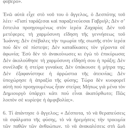
φοβερό».
Ἐνῶ αὐτὰ εἶχε στὸ νοῦ του ὁ ἄγγελος, ὁ Δεσπότης τοῦ
λέει· «Γιατί ταράζεσαι καὶ παραξενεύεσαι Γαβριήλ; Δὲν σ’
ἔστειλα προηγουμένως στὸν ἱερέα Ζαχαρία; Δὲν τοῦ
μετέφερες τὴ χαρμόσυνη εἴδηση τῆς γεννήσεως τοῦ
Ἰωάννη; Δὲν ἐπέβαλες τὴν τιμωρία τῆς σιωπῆς στὸν ἱερέα
πού δὲν σὲ πίστεψε; Δὲν καταδίκασες τὸν γέροντα σὲ
ἀφωνία; Ἐσὺ δὲν τὸ ἀνακοίνωσες κι ἐγὼ τὸ ἐπικύρωσα;
Δὲν ἀκολούθησε τὴ χαρμόσυνη εἴδησή σου ἡ πράξη; Δὲν
συνέλαβε ἡ στείρα γυναίκα; Δὲν ὑπάκουσε ἡ μήτρα της;
Δὲν ἐξαφανίστηκε ἡ ἀρρώστια τῆς ἀτεκνίας; Δὲν
ὑποχώρησε ἡ ἀπραξία τῆς φύσης; Τώρα δὲν κυοφορεῖ
αὐτὴ πού προηγουμένως ἦταν στείρα; Μήπως γιὰ μένα τὸν
Δημιουργὸ ὑπάρχει κάτι πού εἶναι ἀκατόρθωτο; Πῶς
λοιπὸν σὲ κυρίεψε ἡ ἀμφιβολία;».
6. Τί ἀπάντησε ὁ ἄγγελος; « Δέσποτα, τὸ νὰ θεραπεύσεις
τὰ σφάλματα τῆς φύσης, τὸ νὰ ἠρεμήσεις τὴν τρικυμία
τῶν παθῶν τῶν ἀνθρώπων, τὸ νὰ ἀνακαλέσεις στὴ ζωὴ