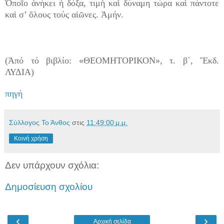
Ὁποῖο ἀνήκει ἡ δόξα, τιμὴ καὶ δύναμη τώρα καὶ πάντοτε
καὶ σ’ ὅλους τούς αἰῶνες. Ἀμήν.
(Ἀπό τό βιβλίο: «ΘΕΟΜΗΤΟΡΙΚΟΝ», τ. β΄, Ἔκδ.
ΛΥΔΙΑ)
πηγή
Σύλλογος Το Άνθος
στις
11:49:00 μ.μ.
Κοινή χρήση
Δεν υπάρχουν σχόλια:
Δημοσίευση σχολίου
‹
›
Αρχική σελίδα