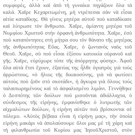
συμφορές, ἀλλὰ καὶ ἀπὸ τὴ γυναίκα πηγάζουν ὅλα τὰ
καλά. Χαῖρε Κεχαριτωμένη, μὴ ντρέπεσαι σὰν νὰ εἶσαι
αἰτία καταδίκης. Θὰ γίνεις μητέρα αὐτοῦ ποὺ καταδίκασε
καὶ λύτρωσε τὸν ἄνθρωπο. Χαῖρε, ἀμίαντη μητέρα τοῦ
Νυμφίου Χριστοῦ στὴν ὀρφανὴ ἀνθρωπότητα. Χαῖρε, ἐσὺ
ποὺ καταπόντησες στὴ μήτρα σου τὸν θάνατο τῆς μητέρας
τῆς ἀνθρωπότητας Εὔας. Χαῖρε, ὁ ζωντανὸς ναὸς τοῦ
Θεοῦ. Χαῖρε, σὺ ποὺ εἶσαι ἐξίσου κατοικία οὐρανοῦ καὶ
γῆς. Χαῖρε, εὐρύχωρε τόπε τῆς ἀπόρρητης φύσης». Ἀφοῦ
ὅλα αὐτὰ ἔτσι ἔχουν, ἐξαιτίας της ἦλθε ὁγιατρὸς γιὰ τοὺς
ἀρρώστους, «ὁ ἥλιος τῆς δικαιοσύνης, γιὰ νὰ φωτίσει
αὐτοὺς ποὺ ζοῦν στὸ σκοτάδι», ἡ ἄγκυρα γιὰ ὅλους τούς
ταλαιπωρημένους καὶ τὸ ἀσφαλισμένο λιμάνι. Γεννήθηκε
ὁ Δεσπότης τῶν δούλων ποὺ μισοῦνται ἀδιάλλαχτα, ὁ
σύνδεσμος τῆς εἰρήνης, ἐμφανίσθηκε ὁ λυτρωτὴς τῶν
αἰχμαλώτων δούλων, ἡ εἰρήνη αὐτῶν ποὺ βρίσκονται σὲ
πόλεμο. «Αὐτὸς βέβαια εἶναι ἡ εἰρήνη μας», τὴν ὁποία
εἰρήνη μακάρι νὰ ἀπολαύσουμε ὅλοι μας μὲ τὴ χάρη καὶ
τὴ φιλανθρωπία τοῦ Κυρίου μας ἸησοῦΧριστοῦ, στὸν