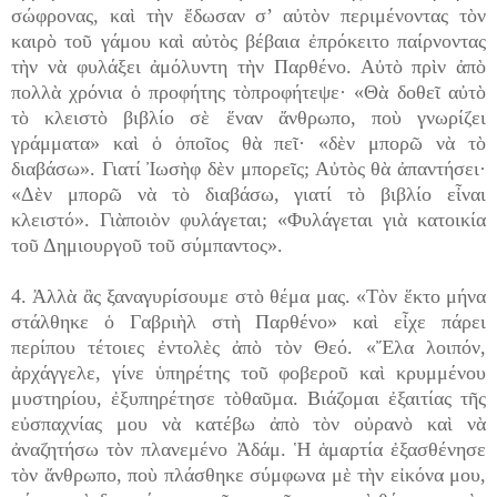
σώφρονας, καὶ τὴν ἔδωσαν σ’ αὐτὸν περιμένοντας τὸν
καιρὸ τοῦ γάμου καὶ αὐτὸς βέβαια ἐπρόκειτο παίρνοντας
τὴν νὰ φυλάξει ἀμόλυντη τὴν Παρθένο. Αὐτὸ πρὶν ἀπὸ
πολλὰ χρόνια ὁ προφήτης τὸπροφήτεψε· «Θὰ δοθεῖ αὐτὸ
τὸ κλειστὸ βιβλίο σὲ ἕναν ἄνθρωπο, ποὺ γνωρίζει
γράμματα» καὶ ὁ ὁποῖος θὰ πεῖ· «δὲν μπορῶ νὰ τὸ
διαβάσω». Γιατί Ἰωσὴφ δὲν μπορεῖς; Αὐτὸς θὰ ἀπαντήσει·
«Δὲν μπορῶ νὰ τὸ διαβάσω, γιατί τὸ βιβλίο εἶναι
κλειστό». Γιὰποιὸν φυλάγεται; «Φυλάγεται γιὰ κατοικία
τοῦ Δημιουργοῦ τοῦ σύμπαντος».
4. Ἀλλὰ ἂς ξαναγυρίσουμε στὸ θέμα μας. «Τὸν ἕκτο μήνα
στάλθηκε ὁ Γαβριὴλ στὴ Παρθένο» καὶ εἶχε πάρει
περίπου τέτοιες ἐντολὲς ἀπὸ τὸν Θεό. «Ἔλα λοιπόν,
ἀρχάγγελε, γίνε ὑπηρέτης τοῦ φοβεροῦ καὶ κρυμμένου
μυστηρίου, ἐξυπηρέτησε τὸθαῦμα. Βιάζομαι ἐξαιτίας τῆς
εὐσπαχνίας μου νὰ κατέβω ἀπὸ τὸν οὐρανὸ καὶ νὰ
ἀναζητήσω τὸν πλανεμένο Ἀδάμ. Ἡ ἁμαρτία ἐξασθένησε
τὸν ἄνθρωπο, ποὺ πλάσθηκε σύμφωνα μὲ τὴν εἰκόνα μου,