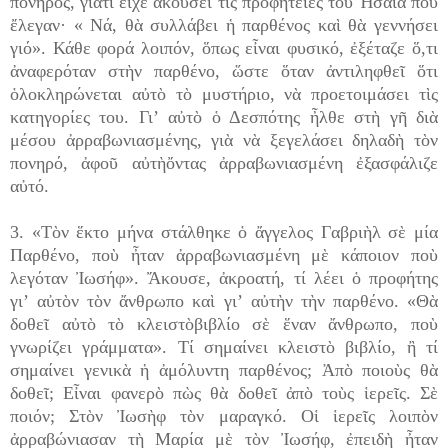
πονηρός, γιατί εἶχε ἀκούσει τὶς προφητεῖες τοῦ Ἠσαΐα ποὺ
ἔλεγαν· « Νά, θὰ συλλάβει ἡ παρθένος καὶ θὰ γεννήσει
γιό». Κάθε φορά λοιπόν, ὅπως εἶναι φυσικό, ἐξέταζε ὅ,τι
ἀναφερόταν στὴν παρθένο, ὥστε ὅταν ἀντιληφθεῖ ὅτι
ὁλοκληρώνεται αὐτὸ τὸ μυστήριο, νὰ προετοιμάσει τὶς
κατηγορίες του. Γιʼ αὐτὸ ὁ Δεσπότης ἦλθε στὴ γῆ διὰ
μέσου ἀρραβωνιασμένης, γιὰ νὰ ξεγελάσει δηλαδὴ τὸν
πονηρό, ἀφοῦ αὐτὴὄντας ἀρραβωνιασμένη ἐξασφάλιζε
αὐτό.
3. «Τὸν ἕκτο μήνα στάλθηκε ὁ ἄγγελος Γαβριὴλ σὲ μία
Παρθένο, ποὺ ἦταν ἀρραβωνιασμένη μὲ κάποιον ποὺ
λεγόταν Ἰωσήφ». Ἄκουσε, ἀκροατή, τί λέει ὁ προφήτης
γιʼ αὐτὸν τὸν ἄνθρωπο καὶ γιʼ αὐτὴν τὴν παρθένο. «Θὰ
δοθεῖ αὐτὸ τὸ κλειστὸβιβλίο σὲ ἕναν ἄνθρωπο, ποὺ
γνωρίζει γράμματα». Τί σημαίνει κλειστὸ βιβλίο, ἢ τί
σημαίνει γενικὰ ἡ ἀμόλυντη παρθένος; Ἀπὸ ποιοὺς θὰ
δοθεῖ; Εἶναι φανερὸ πὼς θὰ δοθεῖ ἀπὸ τοὺς ἱερεῖς. Σὲ
ποιόν; Στὸν Ἰωσὴφ τὸν μαραγκό. Οἱ ἱερεῖς λοιπὸν
ἀρραβώνιασαν τὴ Μαρία μὲ τὸν Ἰωσήφ, ἐπειδὴ ἦταν