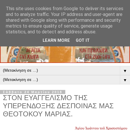
This site uses cookies from Google to deliver its services
and to analyze traffic. Your IP address and user-agent are
shared with Google along with performance and security
metrics to ensure quality of service, generate usage
statistics, and to detect and address abuse.
LEARN MORE
GOT IT
▼
▼
Σάββατο 24 Μαρτίου 2018
ΣΤΟΝ ΕΥΑΓΓΕΛΙΣΜΟ ΤΗΣ
ΥΠΕΡΕΝΔΟΞΗΣ ΔΕΣΠΟΙΝΑΣ ΜΑΣ
ΘΕΟΤΟΚΟΥ ΜΑΡΙΑΣ.
Ἁγίου Ἰωάννου τοῦ Χρυσοστόμου