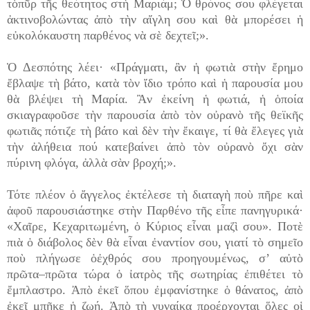
τὸπῦρ τῆς θεότητος στὴ Μαριάμ; Ὁ θρόνος σου φλέγεται
ἀκτινοβολώντας ἀπὸ τὴν αἴγλη σου καὶ θὰ μπορέσει ἡ
εὐκολόκαυστη παρθένος νὰ σὲ δεχτεῖ;».
Ὁ Δεσπότης λέει· «Πράγματι, ἂν ἡ φωτιὰ στὴν ἔρημο
ἔβλαψε τὴ βάτο, κατὰ τὸν ἴδιο τρόπο καὶ ἡ παρουσία μου
θὰ βλέψει τὴ Μαρία. Ἂν ἐκείνη ἡ φωτιά, ἡ ὁποία
σκιαγραφοῦσε τὴν παρουσία ἀπὸ τὸν οὐρανὸ τῆς θεϊκῆς
φωτιᾶς πότιζε τὴ βάτο καὶ δὲν τὴν ἔκαιγε, τί θὰ ἔλεγες γιὰ
τὴν ἀλήθεια πού κατεβαίνει ἀπὸ τὸν οὐρανὸ ὄχι σὰν
πύρινη φλόγα, ἀλλὰ σὰν βροχή;».
Τότε πλέον ὁ ἄγγελος ἐκτέλεσε τὴ διαταγὴ ποὺ πῆρε καὶ
ἀφοῦ παρουσιάστηκε στὴν Παρθένο τῆς εἶπε πανηγυρικά·
«Χαῖρε, Κεχαριτωμένη, ὁ Κύριος εἶναι μαζὶ σου». Ποτὲ
πιὰ ὁ διάβολος δὲν θὰ εἶναι ἐναντίον σου, γιατί τὸ σημεῖο
ποὺ πλήγωσε ὁἐχθρός σου προηγουμένως, σ’ αὐτὸ
πρῶτα–πρῶτα τώρα ὁ ἰατρὸς τῆς σωτηρίας ἐπιθέτει τὸ
ἔμπλαστρο. Ἀπὸ ἐκεῖ ὅπου ἐμφανίστηκε ὁ θάνατος, ἀπὸ
ἐκεῖ μπῆκε ἡ ζωή. Ἀπὸ τὴ γυναίκα προέρχονται ὅλες οἱ