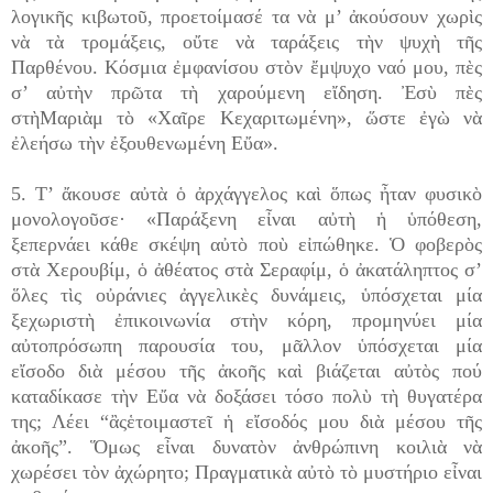
λογικῆς κιβωτοῦ, προετοίμασέ τα νὰ μ’ ἀκούσουν χωρὶς
νὰ τὰ τρομάξεις, οὔτε νὰ ταράξεις τὴν ψυχὴ τῆς
Παρθένου. Κόσμια ἐμφανίσου στὸν ἔμψυχο ναό μου, πὲς
σ’ αὐτὴν πρῶτα τὴ χαρούμενη εἴδηση. Ἐσὺ πὲς
στὴΜαριὰμ τὸ «Χαῖρε Κεχαριτωμένη», ὥστε ἐγὼ νὰ
ἐλεήσω τὴν ἐξουθενωμένη Εὔα».
5. Τ’ ἄκουσε αὐτὰ ὁ ἀρχάγγελος καὶ ὅπως ἦταν φυσικὸ
μονολογοῦσε· «Παράξενη εἶναι αὐτὴ ἡ ὑπόθεση,
ξεπερνάει κάθε σκέψη αὐτὸ ποὺ εἰπώθηκε. Ὁ φοβερὸς
στὰ Χερουβίμ, ὁ ἀθέατος στὰ Σεραφίμ, ὁ ἀκατάληπτος σ’
ὅλες τὶς οὐράνιες ἀγγελικὲς δυνάμεις, ὑπόσχεται μία
ξεχωριστὴ ἐπικοινωνία στὴν κόρη, προμηνύει μία
αὐτοπρόσωπη παρουσία του, μᾶλλον ὑπόσχεται μία
εἴσοδο διὰ μέσου τῆς ἀκοῆς καὶ βιάζεται αὐτὸς πού
καταδίκασε τὴν Εὔα νὰ δοξάσει τόσο πολὺ τὴ θυγατέρα
της; Λέει “ἂςἑτοιμαστεῖ ἡ εἴσοδός μου διὰ μέσου τῆς
ἀκοῆς”. Ὅμως εἶναι δυνατὸν ἀνθρώπινη κοιλιὰ νὰ
χωρέσει τὸν ἀχώρητο; Πραγματικὰ αὐτὸ τὸ μυστήριο εἶναι