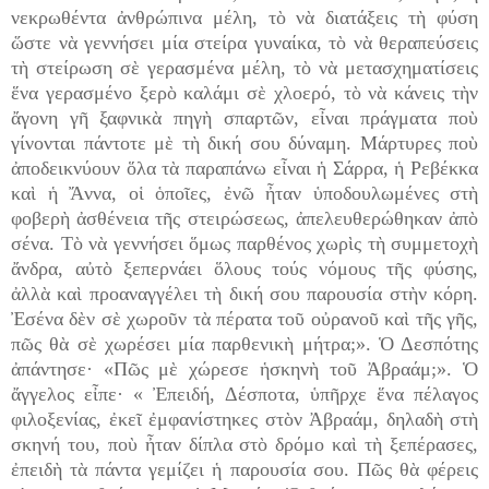
νεκρωθέντα ἀνθρώπινα μέλη, τὸ νὰ διατάξεις τὴ φύση
ὥστε νὰ γεννήσει μία στείρα γυναίκα, τὸ νὰ θεραπεύσεις
τὴ στείρωση σὲ γερασμένα μέλη, τὸ νὰ μετασχηματίσεις
ἕνα γερασμένο ξερὸ καλάμι σὲ χλοερό, τὸ νὰ κάνεις τὴν
ἄγονη γῆ ξαφνικὰ πηγὴ σπαρτῶν, εἶναι πράγματα ποὺ
γίνονται πάντοτε μὲ τὴ δική σου δύναμη. Μάρτυρες ποὺ
ἀποδεικνύουν ὅλα τὰ παραπάνω εἶναι ἡ Σάρρα, ἡ Ρεβέκκα
καὶ ἡ Ἄννα, οἱ ὁποῖες, ἐνῶ ἦταν ὑποδουλωμένες στὴ
φοβερὴ ἀσθένεια τῆς στειρώσεως, ἀπελευθερώθηκαν ἀπὸ
σένα. Τὸ νὰ γεννήσει ὅμως παρθένος χωρὶς τὴ συμμετοχὴ
ἄνδρα, αὐτὸ ξεπερνάει ὅλους τούς νόμους τῆς φύσης,
ἀλλὰ καὶ προαναγγέλει τὴ δική σου παρουσία στὴν κόρη.
Ἐσένα δὲν σὲ χωροῦν τὰ πέρατα τοῦ οὐρανοῦ καὶ τῆς γῆς,
πῶς θὰ σὲ χωρέσει μία παρθενικὴ μήτρα;». Ὁ Δεσπότης
ἀπάντησε· «Πῶς μὲ χώρεσε ἡσκηνὴ τοῦ Ἀβραάμ;». Ὁ
ἄγγελος εἶπε· « Ἐπειδή, Δέσποτα, ὑπῆρχε ἕνα πέλαγος
φιλοξενίας, ἐκεῖ ἐμφανίστηκες στὸν Ἀβραάμ, δηλαδὴ στὴ
σκηνή του, ποὺ ἦταν δίπλα στὸ δρόμο καὶ τὴ ξεπέρασες,
ἐπειδὴ τὰ πάντα γεμίζει ἡ παρουσία σου. Πῶς θὰ φέρεις