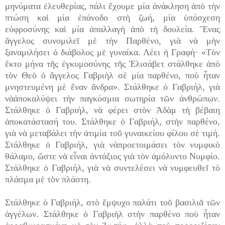
μηνύματα ἐλευθερίας, πάλι ἔχουμε μία ἀνάκληση ἀπὸ τὴν
πτώση καὶ μία ἐπάνοδο στὴ ζωή, μία ὑπόσχεση
εὐφροσύνης καὶ μία ἀπαλλαγὴ ἀπὸ τὴ δουλεία. Ἕνας
ἄγγελος συνομιλεῖ μὲ τὴν Παρθένο, γιὰ νὰ μὴν
ξαναμιλήσει ὁ διάβολος μὲ γυναίκα. Λέει ἡ Γραφή· «Τὸν
ἕκτο μήνα τῆς ἐγκυμοσύνης τῆς Ἐλισάβετ στάλθηκε ἀπὸ
τὸν Θεὸ ὁ ἄγγελος Γαβριὴλ σὲ μία παρθένο, ποὺ ἦταν
μνηστευμένη μὲ ἕναν ἄνδρα». Στάλθηκε ὁ Γαβριήλ, γιὰ
νὰἀποκαλύψει τὴν παγκόσμια σωτηρία τῶν ἀνθρώπων.
Στάλθηκε ὁ Γαβριήλ, νὰ φέρει στὸν Ἀδὰμ τὴ βέβαιη
ἀποκατάστασή του. Στάλθηκε ὁ Γαβριήλ, στὴν παρθένο,
γιὰ νὰ μεταβάλει τὴν ἀτιμία τοῦ γυναικείου φίλου σὲ τιμή.
Στάλθηκε ὁ Γαβριήλ, γιὰ νὰπροετοιμάσει τὸν νυμφικὸ
θάλαμο, ὥστε νὰ εἶναι ἀντάξιος γιὰ τὸν ἀμόλυντο Νυμφίο.
Στάλθηκε ὁ Γαβριήλ, γιὰ νὰ συντελέσει νὰ νυμφευθεῖ τὸ
πλάσμα μὲ τὸν πλάστη.
Στάλθηκε ὁ Γαβριήλ, στὸ ἔμψυχο παλάτι τοῦ βασιλιᾶ τῶν
ἀγγέλων. Στάλθηκε ὁ Γαβριὴλ στὴν παρθένο ποὺ ἦταν