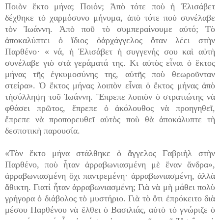
Ποιὸν ἕκτο μήνα; Ποιόν; Ἀπὸ τότε ποὺ ἡ Ἐλισάβετ
δέχθηκε τὸ χαρμόσυνο μήνυμα, ἀπὸ τότε ποὺ συνέλαβε
τὸν Ἰωάννη. Ἀπὸ ποῦ τὸ συμπεραίνουμε αὐτό; Τὸ
ἀποκαλύπτει ὁ ἴδιος ὁἀρχάγγελος ὅταν λέει στὴν
Παρθένο· « νά, ἡ Ἐλισάβετ ἡ συγγενής σου καὶ αὐτὴ
συνέλαβε γιὸ στὰ γεράματά της. Κι αὐτὸς εἶναι ὁ ἕκτος
μήνας τῆς ἐγκυμοσύνης της, αὐτῆς ποὺ θεωροῦνταν
στείρα». Ὁ ἕκτος μήνας λοιπὸν εἶναι ὁ ἕκτος μήνας ἀπὸ
τὴσύλληψη τοῦ Ἰωάννη. Ἔπρεπε λοιπὸν ὁ στρατιώτης νὰ
φθάσει πρῶτος, ἔπρεπε ὁ ἀκόλουθος νὰ προηγηθεῖ,
ἔπρεπε νὰ προπορευθεῖ αὐτὸς ποὺ θὰ ἀποκάλυπτε τὴ
δεσποτικὴ παρουσία.
«Τὸν ἕκτο μήνα στάλθηκε ὁ ἄγγελος Γαβριὴλ στὴν
Παρθένο, ποὺ ἦταν ἀρραβωνιασμένη μὲ ἕναν ἄνδρα»,
ἀρραβωνιασμένη ὄχι παντρεμένη· ἀρραβωνιασμένη, ἀλλὰ
ἄθικτη. Γιατί ἦταν ἀρραβωνιασμένη; Γιὰ νὰ μὴ μάθει πολὺ
γρήγορα ὁ διάβολος τὸ μυστήριο. Γιὰ τὸ ὅτι ἐπρόκειτο διὰ
μέσου Παρθένου νὰ ἔλθει ὁ Βασιλιάς, αὐτὸ τὸ γνώριζε ὁ