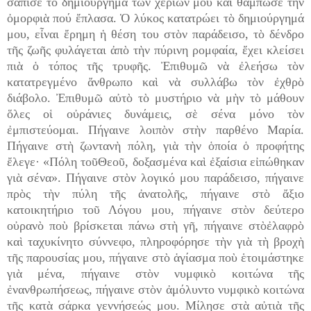
σάπισε τὸ δημιούργημα τῶν χεριῶν μου καὶ θάμπωσε τὴν
ὀμορφιὰ πού ἔπλασα. Ὁ λύκος κατατρώει τὸ δημιούργημά
μου, εἶναι ἔρημη ἡ θέση του στὸν παράδεισο, τὸ δένδρο
τῆς ζωῆς φυλάγεται ἀπὸ τὴν πύρινη ρομφαία, ἔχει κλείσει
πιὰ ὁ τόπος τῆς τρυφῆς. Ἐπιθυμῶ νὰ ἐλεήσω τὸν
κατατρεγμένο ἄνθρωπο καὶ νὰ συλλάβω τὸν ἐχθρὸ
διάβολο. Ἐπιθυμῶ αὐτὸ τὸ μυστήριο νὰ μὴν τὸ μάθουν
ὅλες οἱ οὐράνιες δυνάμεις, σὲ σένα μόνο τὸν
ἐμπιστεύομαι. Πήγαινε λοιπὸν στὴν παρθένο Μαρία.
Πήγαινε στὴ ζωντανὴ πόλη, γιὰ τὴν ὁποία ὁ προφήτης
ἔλεγε· «Πόλη τοῦΘεοῦ, δοξασμένα καὶ ἐξαίσια εἰπώθηκαν
γιὰ σένα». Πήγαινε στὸν λογικό μου παράδεισο, πήγαινε
πρὸς τὴν πύλη τῆς ἀνατολῆς, πήγαινε στὸ ἄξιο
κατοικητήριο τοῦ Λόγου μου, πήγαινε στὸν δεύτερο
οὐρανὸ ποὺ βρίσκεται πάνω στὴ γῆ, πήγαινε στὸἐλαφρὸ
καὶ ταχυκίνητο σύννεφο, πληροφόρησε τὴν γιὰ τὴ βροχὴ
τῆς παρουσίας μου, πήγαινε στὸ ἁγίασμα ποὺ ἑτοιμάστηκε
γιὰ μένα, πήγαινε στὸν νυμφικὸ κοιτώνα τῆς
ἐνανθρωπήσεως, πήγαινε στὸν ἀμόλυντο νυμφικὸ κοιτώνα
τῆς κατὰ σάρκα γεννήσεώς μου. Μίλησε στὰ αὐτιὰ τῆς