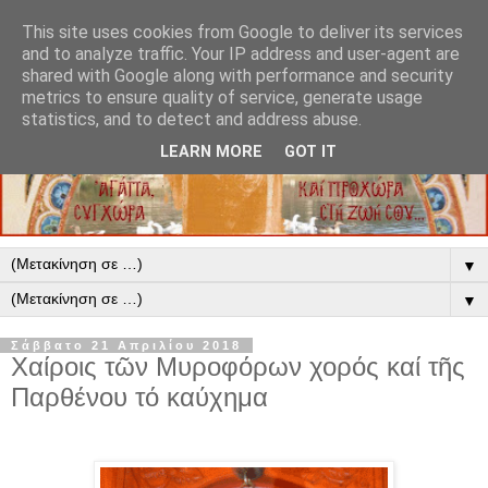
This site uses cookies from Google to deliver its services
and to analyze traffic. Your IP address and user-agent are
shared with Google along with performance and security
metrics to ensure quality of service, generate usage
statistics, and to detect and address abuse.
LEARN MORE
GOT IT
▼
▼
Σάββατο 21 Απριλίου 2018
Χαίροις τῶν Μυροφόρων χορός καί τῆς
Παρθένου τό καύχημα