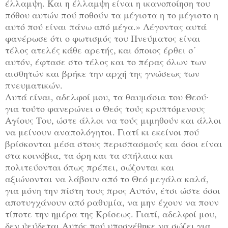
έλλαμψη. Και η έλλαμψη είναι η ικανοποίηση του
πόθου αυτών πού ποθούν τα μέγιστα η το μέγιστο η
αυτό πού είναι πάνω από μέγα.» Λέγοντας αυτά
φανέρωσε ότι ο φωτισμός του Πνεύματος είναι
τέλος ατελές κάθε αρετής, και όποιος έρθει σ΄
αυτόν, έφτασε στο τέλος και το πέρας όλων των
αισθητών και βρήκε την αρχή της γνώσεως των
πνευματικών.
Αυτά είναι, αδελφοί μου, τα θαυμάσια του Θεού·
για τούτο φανερώνει ο Θεός τούς κρυπτόμενους
Αγίους Του, ώστε άλλοι να τούς μιμηθούν και άλλοι
να μείνουν αναπολόγητοι. Γιατί κι εκείνοι πού
βρίσκονται μέσα στους περισπασμούς και όσοι είναι
στα κοινόβια, τα όρη και τα σπήλαια και
πολιτεύονται όπως πρέπει, σώζονται και
αξιώνονται να λάβουν από το Θεό μεγάλα καλά,
για μόνη την πίστη τους προς Αυτόν, έτσι ώστε όσοι
αποτυγχάνουν από ραθυμία, να μην έχουν να πουν
τίποτε την ημέρα της Κρίσεως. Γιατί, αδελφοί μου,
δεν ψεύδεται Αυτός πού υποσχέθηκε να σώζει για