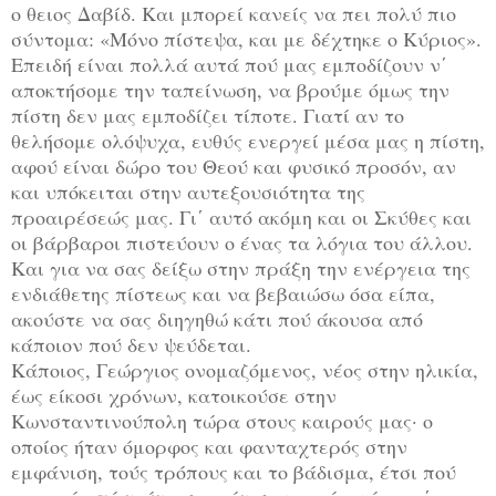
ο θειος Δαβίδ. Και μπορεί κανείς να πει πολύ πιο
σύντομα: «Μόνο πίστεψα, και με δέχτηκε ο Κύριος».
Επειδή είναι πολλά αυτά πού μας εμποδίζουν ν΄
αποκτήσομε την ταπείνωση, να βρούμε όμως την
πίστη δεν μας εμποδίζει τίποτε. Γιατί αν το
θελήσομε ολόψυχα, ευθύς ενεργεί μέσα μας η πίστη,
αφού είναι δώρο του Θεού και φυσικό προσόν, αν
και υπόκειται στην αυτεξουσιότητα της
προαιρέσεώς μας. Γι΄ αυτό ακόμη και οι Σκύθες και
οι βάρβαροι πιστεύουν ο ένας τα λόγια του άλλου.
Και για να σας δείξω στην πράξη την ενέργεια της
ενδιάθετης πίστεως και να βεβαιώσω όσα είπα,
ακούστε να σας διηγηθώ κάτι πού άκουσα από
κάποιον πού δεν ψεύδεται.
Κάποιος, Γεώργιος ονομαζόμενος, νέος στην ηλικία,
έως είκοσι χρόνων, κατοικούσε στην
Κωνσταντινούπολη τώρα στους καιρούς μας· ο
οποίος ήταν όμορφος και φανταχτερός στην
εμφάνιση, τούς τρόπους και το βάδισμα, έτσι πού