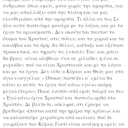
άνθρωπος όπως εμείς, μόνο χωρίς την αμαρτία, για
να μας απαλλάξει από την πλάνη και να μας
ελευθερώσει από την αμαρτία. Τι άλλο να πω; Σε
όλα αυτά πιστεύομε μονάχα με τα λόγια, και με τα
έργα τα αρνούμαστε. Δεν ακούγεται παντού το
όνομα του Χριστού, στις πόλεις και τα χωριά και τα
κοινόβια και τα όρη; Αν θέλεις, κοίταξε και εξέτασε
προσεκτικά, αν τηρούν τις εντολές Του· και μόλις
θα βρεις -είναι αλήθεια- ένα σε χιλιάδες η ένα σε
μυριάδες πού να είναι Χριστιανός και με τα λόγια
και με τα έργα. Δεν είπε ο Κύριος και Θεός μας στο
άγιο ευαγγέλιο: « Όποιος πιστέψει σ΄ εμένα θα
κάνει κι αυτός τα έργα πού κάνω εγώ κι ακόμη
μεγαλύτερα»; Ποιος λοιπόν από εμάς τολμά να πει:
« Εγώ κάνω έργα Χριστού και πιστεύω ορθά στο
Χριστό»; Δε βλέπετε, αδελφοί, ότι έχουμε να
βρεθούμε άπιστοι κατά την ημέρα της κρίσεως και
να κολαστούμε χειρότερα από εκείνους πού δε
γνωρίζουν τον Κύριο; Γιατί είναι ανάγκη η εμείς να