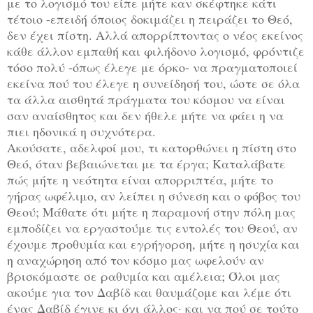
με το λογισμό του είπε μήτε καν σκέφτηκε κάτι
τέτοιο -επειδή όποιος δοκιμάζει η πειράζει το Θεό,
δεν έχει πίστη. Αλλά απορρίπτοντας ο νέος εκείνος
κάθε άλλον εμπαθή και φιλήδονο λογισμό, φρόντιζε
τόσο πολύ -όπως έλεγε με όρκο- να πραγματοποιεί
εκείνα πού του έλεγε η συνείδησή του, ώστε σε όλα
τα άλλα αισθητά πράγματα του κόσμου να είναι
σαν αναίσθητος και δεν ήθελε μήτε να φάει η να
πιει ηδονικά η συχνότερα.
Ακούσατε, αδελφοί μου, τι κατορθώνει η πίστη στο
Θεό, όταν βεβαιώνεται με τα έργα; Καταλάβατε
πώς μήτε η νεότητα είναι απορριπτέα, μήτε το
γήρας ωφέλιμο, αν λείπει η σύνεση και ο φόβος του
Θεού; Μάθατε ότι μήτε η παραμονή στην πόλη μας
εμποδίζει να εργαστούμε τις εντολές του Θεού, αν
έχουμε προθυμία και εγρήγορση, μήτε η ησυχία και
η αναχώρηση από τον κόσμο μας ωφελούν αν
βρισκόμαστε σε ραθυμία και αμέλεια; Όλοι μας
ακούμε για τον Δαβίδ και θαυμάζομε και λέμε ότι
ένας Δαβίδ έγινε κι όχι άλλος· και να πού σε τούτο