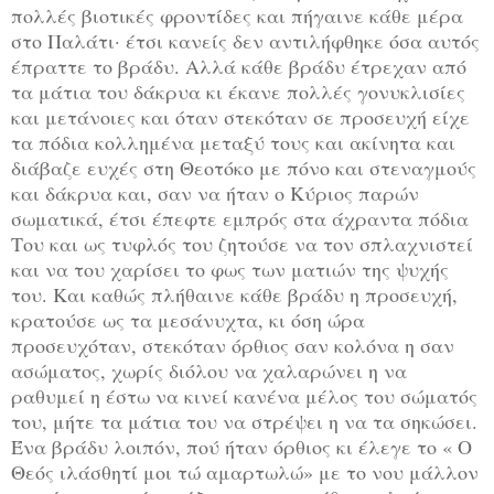
πολλές βιοτικές φροντίδες και πήγαινε κάθε μέρα
στο Παλάτι· έτσι κανείς δεν αντιλήφθηκε όσα αυτός
έπραττε το βράδυ. Αλλά κάθε βράδυ έτρεχαν από
τα μάτια του δάκρυα κι έκανε πολλές γονυκλισίες
και μετάνοιες και όταν στεκόταν σε προσευχή είχε
τα πόδια κολλημένα μεταξύ τους και ακίνητα και
διάβαζε ευχές στη Θεοτόκο με πόνο και στεναγμούς
και δάκρυα και, σαν να ήταν ο Κύριος παρών
σωματικά, έτσι έπεφτε εμπρός στα άχραντα πόδια
Του και ως τυφλός του ζητούσε να τον σπλαχνιστεί
και να του χαρίσει το φως των ματιών της ψυχής
του. Και καθώς πλήθαινε κάθε βράδυ η προσευχή,
κρατούσε ως τα μεσάνυχτα, κι όση ώρα
προσευχόταν, στεκόταν όρθιος σαν κολόνα η σαν
ασώματος, χωρίς διόλου να χαλαρώνει η να
ραθυμεί η έστω να κινεί κανένα μέλος του σώματός
του, μήτε τα μάτια του να στρέψει η να τα σηκώσει.
Ένα βράδυ λοιπόν, πού ήταν όρθιος κι έλεγε το « Ο
Θεός ιλάσθητί μοι τώ αμαρτωλώ» με το νου μάλλον