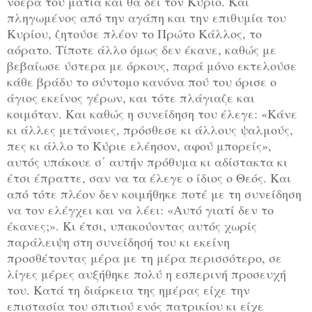
νοερά του μάτια και θα δει τον Κύριο. Και
πληγωμένος από την αγάπη και την επιθυμία του
Κυρίου, ζητούσε πλέον το Πρώτο Κάλλος, το
αόρατο. Τίποτε άλλο όμως δεν έκανε, καθώς με
βεβαίωσε ύστερα με όρκους, παρά μόνο εκτελούσε
κάθε βράδυ το σύντομο κανόνα πού του όρισε ο
άγιος εκείνος γέρων, και τότε πλάγιαζε και
κοιμόταν. Και καθώς η συνείδηση του έλεγε: «Κάνε
κι άλλες μετάνοιες, πρόσθεσε κι άλλους ψαλμούς,
πες κι άλλο το Κύριε ελέησον, αφού μπορείς»,
αυτός υπάκουε σ΄ αυτήν πρόθυμα κι αδίστακτα κι
έτσι έπραττε, σαν να τα έλεγε ο ίδιος ο Θεός. Και
από τότε πλέον δεν κοιμήθηκε ποτέ με τη συνείδηση
να τον ελέγχει και να λέει: «Αυτό γιατί δεν το
έκανες;». Κι έτσι, υπακούοντας αυτός χωρίς
παράλειψη στη συνείδησή του κι εκείνη
προσθέτοντας μέρα με τη μέρα περισσότερο, σε
λίγες μέρες αυξήθηκε πολύ η εσπερινή προσευχή
του. Κατά τη διάρκεια της ημέρας είχε την
επιστασία του σπιτιού ενός πατρικίου κι είχε