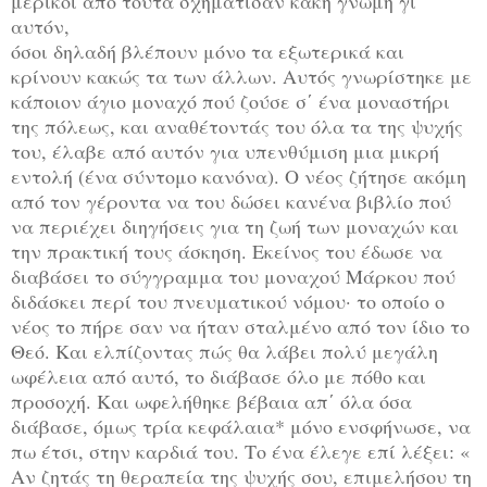
μερικοί από τούτα σχημάτισαν κακή γνώμη γι΄
αυτόν,
όσοι δηλαδή βλέπουν μόνο τα εξωτερικά και
κρίνουν κακώς τα των άλλων. Αυτός γνωρίστηκε με
κάποιον άγιο μοναχό πού ζούσε σ΄ ένα μοναστήρι
της πόλεως, και αναθέτοντάς του όλα τα της ψυχής
του, έλαβε από αυτόν για υπενθύμιση μια μικρή
εντολή (ένα σύντομο κανόνα). Ο νέος ζήτησε ακόμη
από τον γέροντα να του δώσει κανένα βιβλίο πού
να περιέχει διηγήσεις για τη ζωή των μοναχών και
την πρακτική τους άσκηση. Εκείνος του έδωσε να
διαβάσει το σύγγραμμα του μοναχού Μάρκου πού
διδάσκει περί του πνευματικού νόμου· το οποίο ο
νέος το πήρε σαν να ήταν σταλμένο από τον ίδιο το
Θεό. Και ελπίζοντας πώς θα λάβει πολύ μεγάλη
ωφέλεια από αυτό, το διάβασε όλο με πόθο και
προσοχή. Και ωφελήθηκε βέβαια απ΄ όλα όσα
διάβασε, όμως τρία κεφάλαια* μόνο ενσφήνωσε, να
πω έτσι, στην καρδιά του. Το ένα έλεγε επί λέξει: «
Αν ζητάς τη θεραπεία της ψυχής σου, επιμελήσου τη