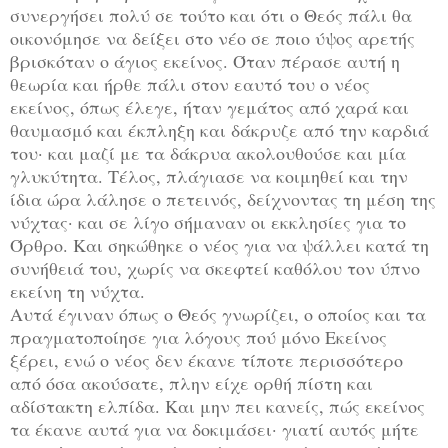
συνεργήσει πολύ σε τούτο και ότι ο Θεός πάλι θα
οικονόμησε να δείξει στο νέο σε ποιο ύψος αρετής
βρισκόταν ο άγιος εκείνος. Όταν πέρασε αυτή η
θεωρία και ήρθε πάλι στον εαυτό του ο νέος
εκείνος, όπως έλεγε, ήταν γεμάτος από χαρά και
θαυμασμό και έκπληξη και δάκρυζε από την καρδιά
του· και μαζί με τα δάκρυα ακολουθούσε και μία
γλυκύτητα. Τέλος, πλάγιασε να κοιμηθεί και την
ίδια ώρα λάλησε ο πετεινός, δείχνοντας τη μέση της
νύχτας· και σε λίγο σήμαναν οι εκκλησίες για το
Όρθρο. Και σηκώθηκε ο νέος για να ψάλλει κατά τη
συνήθειά του, χωρίς να σκεφτεί καθόλου τον ύπνο
εκείνη τη νύχτα.
Αυτά έγιναν όπως ο Θεός γνωρίζει, ο οποίος και τα
πραγματοποίησε για λόγους πού μόνο Εκείνος
ξέρει, ενώ ο νέος δεν έκανε τίποτε περισσότερο
από όσα ακούσατε, πλην είχε ορθή πίστη και
αδίστακτη ελπίδα. Και μην πει κανείς, πώς εκείνος
τα έκανε αυτά για να δοκιμάσει· γιατί αυτός μήτε