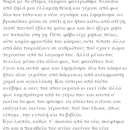
παρά με το στόμα, έξαφνα φανερώθηκε πλούσια
από ψηλά μια έλλαμψη θεϊκή και γέμισε από φως
όλο τον τόπο και ο νέος αγνόησε και λησμόνησε αν
βρισκόταν μέσα σε σπίτι η αν ήταν κάτω από στέγη,
γιατί παντού έβλεπε μόνο φως και δεν ήξερε μήτε
αν πατούσε στη γη. Ούτε φόβο είχε μήπως πέσει,
ούτε καμία φροντίδα του κόσμου, ούτε τίποτε άλλο
από όσα ταιριάζουν σε ανθρώπους πού έχουν σώμα
περνούσε από το λογισμό του. Αλλά μένοντας
τελείως μέσα στο άϋλο φως, του φαινόταν πώς
έγινε και αυτός φως και λησμόνησε όλο τον κόσμο κι
ήταν όλος γεμάτος από δάκρυα κι από ανέκφραστη
χαρά και αγαλλίαση. Και ύστερα από τούτο
ανέβηκε ο νους του στον ουρανό κι εκεί είδε άλλο
φως λαμπρότερο από το γύρω του· και κοντά σ΄
εκείνο το φως του φάνηκε να στέκεται ο άγιος και
ισάγγελος εκείνος γέροντας πού του έδωσε, όπως
είπαμε, την εντολή και το βιβλίο.
Εγώ λοιπόν, καθώς τ’ άκουσα από το νέο, σκέφτηκα
ότι και η πρεσβεία του αγίου εκείνου θα είχε