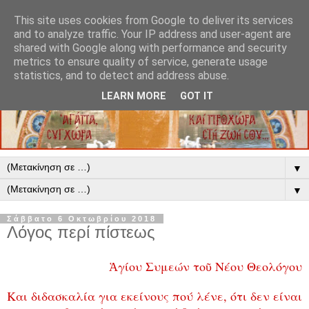
This site uses cookies from Google to deliver its services
and to analyze traffic. Your IP address and user-agent are
shared with Google along with performance and security
metrics to ensure quality of service, generate usage
statistics, and to detect and address abuse.
LEARN MORE
GOT IT
▼
▼
Σάββατο 6 Οκτωβρίου 2018
Λόγος περί πίστεως
Ἁγίου Συμεών τοῦ Νέου Θεολόγου
Και διδασκαλία για εκείνους πού λένε, ότι δεν είναι