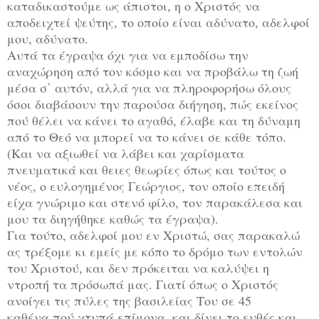
καταδικαστούμε ως άπιστοι, η ο Χριστός να
αποδειχτεί ψεύτης, το οποίο είναι αδύνατο, αδελφοί
μου, αδύνατο.
Αυτά τα έγραψα όχι για να εμποδίσω την
αναχώρηση από τον κόσμο και να προβάλω τη ζωή
μέσα σ΄ αυτόν, αλλά για να πληροφορήσω όλους
όσοι διαβάσουν την παρούσα διήγηση, πώς εκείνος
πού θέλει να κάνει το αγαθό, έλαβε και τη δύναμη
από το Θεό να μπορεί να το κάνει σε κάθε τόπο.
(Και να αξιωθεί να λάβει και χαρίσματα
πνευματικά και θειες θεωρίες όπως και τούτος ο
νέος, ο ευλογημένος Γεώργιος, τον οποίο επειδή
είχα γνώριμο και στενό φίλο, τον παρακάλεσα και
μου τα διηγήθηκε καθώς τα έγραψα).
Για τούτο, αδελφοί μου εν Χριστώ, σας παρακαλώ
ας τρέξομε κι εμείς με κόπο το δρόμο των εντολών
του Χριστού, και δεν πρόκειται να καλύψει η
ντροπή τα πρόσωπά μας. Γιατί όπως ο Χριστός
ανοίγει τις πύλες της βασιλείας Του σε 45
καθένα πού χτυπά επίμονα, και δίνει το ευθές και