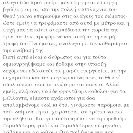
άλογα ζώα προτιμούμε μόνο τη γη και όσα η γη
βγάζει για μας από την πολλή ευσπλαχνία του
Θεού για να επαρκούμε στις ανάγκες του σώματος·
ώστε εμείς να τρεφόμαστε από αυτά με μέτρο και η
ψυχή μας να κάνει ανεμπόδιστα την πορεία της
προς τα άνω, τρεφόμενη και αυτή με τη νοερή
τροφή του Πνεύματος, ανάλογα με την κάθαρση και
την ανάβασή της.
Γιατί αυτό είναι ο άνθρωπος και για τούτο
δημιουργηθήκαμε και ήρθαμε στην ύπαρξη·
δεχόμενοι εδώ αυτές τις μικρές ευεργεσίες, με την
ευχαριστία και την ευγνωμοσύνη προς το Θεό ν΄
απολαύσομε εκεί τα ανώτερα και αιώνια. Αλλά
εμείς, αλίμονο, ενώ δε φροντίζομε καθόλου για τα
μέλλοντα, είμαστε αχάριστοι για όσα
απολαμβάνομε εδώ, κι έτσι γινόμαστε παρόμοιοι με
τούς δαίμονες η και χειρότεροι, αν πρέπει να πω
την αλήθεια. Και για τούτο πρέπει να τιμωρηθούμε
περισσότερο, γιατί και περισσότερες ευεργεσίες
λάβαμε και γνωρίζομε Θεό πού έγινε για μας