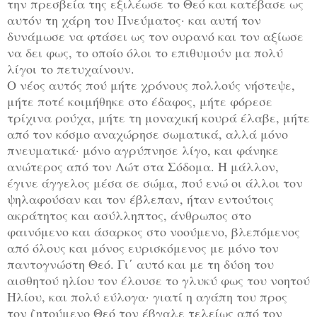
την πρεσβεία της εξιλέωσε το Θεό και κατέβασε ως
αυτόν τη χάρη του Πνεύματος· και αυτή τον
δυνάμωσε να φτάσει ως τον ουρανό και τον αξίωσε
να δει φως, το οποίο όλοι το επιθυμούν μα πολύ
λίγοι το πετυχαίνουν.
Ο νέος αυτός πού μήτε χρόνους πολλούς νήστεψε,
μήτε ποτέ κοιμήθηκε στο έδαφος, μήτε φόρεσε
τρίχινα ρούχα, μήτε τη μοναχική κουρά έλαβε, μήτε
από τον κόσμο αναχώρησε σωματικά, αλλά μόνο
πνευματικά· μόνο αγρύπνησε λίγο, και φάνηκε
ανώτερος από τον Λώτ στα Σόδομα. Η μάλλον,
έγινε άγγελος μέσα σε σώμα, πού ενώ οι άλλοι τον
ψηλαφούσαν και τον έβλεπαν, ήταν εντούτοις
ακράτητος και ασύλληπτος, άνθρωπος στο
φαινόμενο και άσαρκος στο νοούμενο, βλεπόμενος
από όλους και μόνος ευρισκόμενος με μόνο τον
παντογνώστη Θεό. Γι΄ αυτό και με τη δύση του
αισθητού ηλίου τον έλουσε το γλυκύ φως του νοητού
Ηλίου, και πολύ εύλογα· γιατί η αγάπη του προς
τον ζητούμενο Θεό τον έβγαλε τελείως από τον