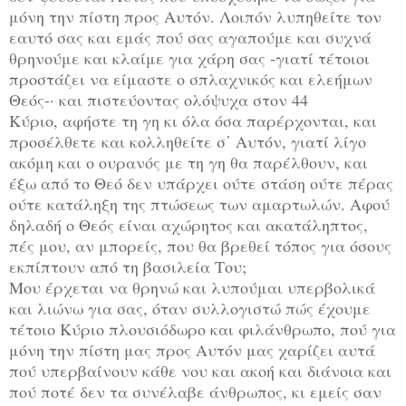
μόνη την πίστη προς Αυτόν. Λοιπόν λυπηθείτε τον
εαυτό σας και εμάς πού σας αγαπούμε και συχνά
θρηνούμε και κλαίμε για χάρη σας -γιατί τέτοιοι
προστάζει να είμαστε ο σπλαχνικός και ελεήμων
Θεός-· και πιστεύοντας ολόψυχα στον 44
Κύριο, αφήστε τη γη κι όλα όσα παρέρχονται, και
προσέλθετε και κολληθείτε σ΄ Αυτόν, γιατί λίγο
ακόμη και ο ουρανός με τη γη θα παρέλθουν, και
έξω από το Θεό δεν υπάρχει ούτε στάση ούτε πέρας
ούτε κατάληξη της πτώσεως των αμαρτωλών. Αφού
δηλαδή ο Θεός είναι αχώρητος και ακατάληπτος,
πές μου, αν μπορείς, που θα βρεθεί τόπος για όσους
εκπίπτουν από τη βασιλεία Του;
Μου έρχεται να θρηνώ και λυπούμαι υπερβολικά
και λιώνω για σας, όταν συλλογιστώ πώς έχουμε
τέτοιο Κύριο πλουσιόδωρο και φιλάνθρωπο, πού για
μόνη την πίστη μας προς Αυτόν μας χαρίζει αυτά
πού υπερβαίνουν κάθε νου και ακοή και διάνοια και
πού ποτέ δεν τα συνέλαβε άνθρωπος, κι εμείς σαν