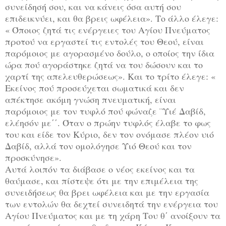
συνείδησή σου, και να κάνεις όσα αυτή σου
επιδεικνύει, και θα βρεις ωφέλεια». Το άλλο έλεγε:
« Όποιος ζητά τις ενέργειες του Αγίου Πνεύματος
προτού να εργαστεί τις εντολές του Θεού, είναι
παρόμοιος με αγορασμένο δούλο, ο οποίος την ίδια
ώρα πού αγοράστηκε ζητά να του δώσουν και το
χαρτί της απελευθερώσεως». Και το τρίτο έλεγε: «
Εκείνος πού προσεύχεται σωματικά και δεν
απέκτησε ακόμη γνώση πνευματική, είναι
παρόμοιος με τον τυφλό πού φώναζε ¨Υιέ Δαβίδ,
ελέησόν με΄΄. Όταν ο πρώην τυφλός έλαβε το φως
του και είδε τον Κύριο, δεν τον ονόμασε πλέον υιό
Δαβίδ, αλλά τον ομολόγησε Υιό Θεού και τον
προσκύνησε».
Αυτά λοιπόν τα διάβασε ο νέος εκείνος και τα
θαύμασε, και πίστεψε ότι με την επιμέλεια της
συνειδήσεως θα βρει ωφέλεια και με την εργασία
των εντολών θα δεχτεί συνειδητά την ενέργεια του
Αγίου Πνεύματος και με τη χάρη Του θ΄ ανοίξουν τα