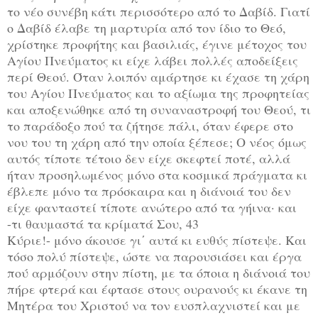
το νέο συνέβη κάτι περισσότερο από το Δαβίδ. Γιατί
ο Δαβίδ έλαβε τη μαρτυρία από τον ίδιο το Θεό,
χρίστηκε προφήτης και βασιλιάς, έγινε μέτοχος του
Αγίου Πνεύματος κι είχε λάβει πολλές αποδείξεις
περί Θεού. Όταν λοιπόν αμάρτησε κι έχασε τη χάρη
του Αγίου Πνεύματος και το αξίωμα της προφητείας
και αποξενώθηκε από τη συναναστροφή του Θεού, τι
το παράδοξο πού τα ζήτησε πάλι, όταν έφερε στο
νου του τη χάρη από την οποία ξέπεσε; Ο νέος όμως
αυτός τίποτε τέτοιο δεν είχε σκεφτεί ποτέ, αλλά
ήταν προσηλωμένος μόνο στα κοσμικά πράγματα κι
έβλεπε μόνο τα πρόσκαιρα και η διάνοιά του δεν
είχε φανταστεί τίποτε ανώτερο από τα γήινα· και
-τι θαυμαστά τα κρίματά Σου, 43
Κύριε!- μόνο άκουσε γι΄ αυτά κι ευθύς πίστεψε. Και
τόσο πολύ πίστεψε, ώστε να παρουσιάσει και έργα
πού αρμόζουν στην πίστη, με τα όποια η διάνοιά του
πήρε φτερά και έφτασε στους ουρανούς κι έκανε τη
Μητέρα του Χριστού να τον ευσπλαχνιστεί και με