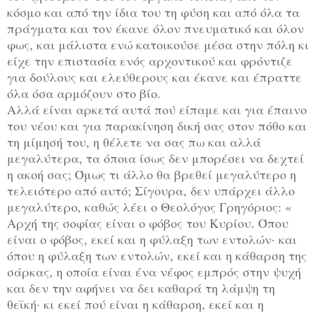
κόσμο και από την ίδια του τη φύση και από όλα τα
πράγματα και τον έκανε όλον πνευματικό και όλον
φως, και μάλιστα ενώ κατοικούσε μέσα στην πόλη κι
είχε την επιστασία ενός αρχοντικού και φρόντιζε
για δούλους και ελεύθερους και έκανε και έπραττε
όλα όσα αρμόζουν στο βίο.
Αλλά είναι αρκετά αυτά πού είπαμε και για έπαινο
του νέου και για παρακίνηση δική σας στον πόθο και
τη μίμησή του, η θέλετε να σας πω και αλλά
μεγαλύτερα, τα όποια ίσως δεν μπορέσει να δεχτεί
η ακοή σας; Όμως τι άλλο θα βρεθεί μεγαλύτερο η
τελειότερο από αυτό; Σίγουρα, δεν υπάρχει άλλο
μεγαλύτερο, καθώς λέει ο Θεολόγος Γρηγόριος: «
Αρχή της σοφίας είναι ο φόβος του Κυρίου. Όπου
είναι ο φόβος, εκεί και η φύλαξη των εντολών· και
όπου η φύλαξη των εντολών, εκεί και η κάθαρση της
σάρκας, η οποία είναι ένα νέφος εμπρός στην ψυχή
και δεν την αφήνει να δει καθαρά τη λάμψη τη
θεϊκή· κι εκεί πού είναι η κάθαρση, εκεί και η