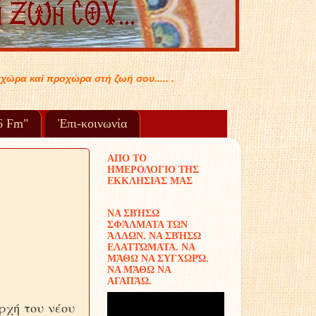
96 Fm"
Ἐπι-κοινωνία
ΑΠΟ ΤΟ
ΗΜΕΡΟΛΟΓΙΟ ΤΗΣ
ΕΚΚΛΗΣΙΑΣ ΜΑΣ
ΝΑ ΣΒΉΣΩ
ΣΦΆΛΜΑΤΑ ΤΩΝ
ΆΛΛΩΝ. ΝΑ ΣΒΉΣΩ
ΕΛΑΤΤΏΜΑΤΑ. ΝΑ
ΜΆΘΩ ΝΑ ΣΥΓΧΩΡΏ.
ΝΑ ΜΆΘΩ ΝΑ
ΑΓΑΠΆΩ.
ρχή του νέου