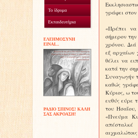
Εκκλησιαστικ
Ο Σύλλογος
Το ίδρυμα
γράφει στον
Οικοτροφείο
Εθελοντισμός
Εκπαιδευτήρια
«Πρέπει να
Γυμνάσιο Δουραχάνης
Προσφοράς έργα...
Μέσα και πόροι
σήμερον την 
EΛΕΗΜΟΣΥΝΗ
χρόνου. Διά
ΕIΝΑΙ...
Δημοτικό Δουραχάνης
Διακονίες
εξ αρχαίων 
Παιδικές αναμνήσεις
θέλει να ει
κατά την σημ
Συναγωγήν τω
καθώς γράφε
Kύριος, ω το
ευθύς εύρε τ
του Hσαΐου,
ΡΑΔΙΟ ΣΠΙΝΟΣ! ΚΑΛΗ
ΣΑΣ ΑΚΡΟΑΣΗ!
«Πνεύμα Kυ
απέσταλκέ 
αιχμαλώτοις