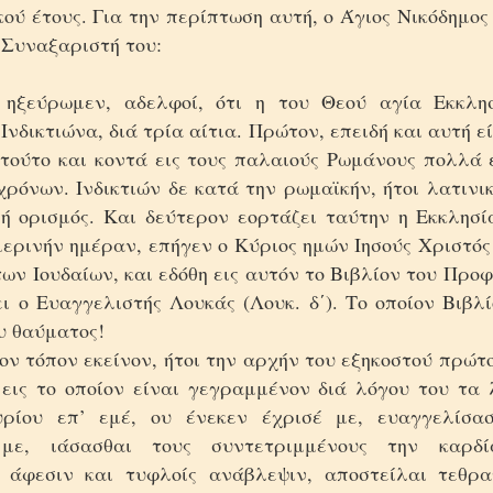
ού έτους. Για την περίπτωση αυτή, ο Άγιος Νικόδημος
 Συναξαριστή του:
 ηξεύρωμεν, αδελφοί, ότι η του Θεού αγία Eκκλησ
Iνδικτιώνα, διά τρία αίτια. Πρώτον, επειδή και αυτή ε
 τούτο και κοντά εις τους παλαιούς Pωμάνους πολλά 
χρόνων. Iνδικτιών δε κατά την ρωμαϊκήν, ήτοι λατινι
πή ορισμός. Kαι δεύτερον εορτάζει ταύτην η Eκκλησία
ερινήν ημέραν, επήγεν ο Kύριος ημών Iησούς Xριστός
ν Iουδαίων, και εδόθη εις αυτόν το Bιβλίον του Προ
ι ο Eυαγγελιστής Λουκάς (Λουκ. δ΄). Tο οποίον Bιβλί
υ θαύματος!
ον τόπον εκείνον, ήτοι την αρχήν του εξηκοστού πρώ
 εις το οποίον είναι γεγραμμένον διά λόγου του τα 
ρίου επ’ εμέ, ου ένεκεν έχρισέ με, ευαγγελίσασ
με, ιάσασθαι τους συντετριμμένους την καρδί
 άφεσιν και τυφλοίς ανάβλεψιν, αποστείλαι τεθρ