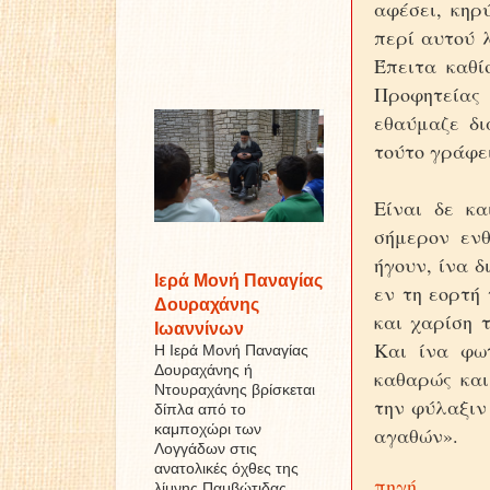
αφέσει, κηρ
περί αυτού λ
Έπειτα καθί
Προφητείας
εθαύμαζε δι
τούτο γράφει
Eίναι δε κα
σήμερον ενθ
ήγουν, ίνα δ
Ιερά Μονή Παναγίας
εν τη εορτή 
Δουραχάνης
και χαρίση 
Ιωαννίνων
Kαι ίνα φω
Η Ιερά Μονή Παναγίας
Δουραχάνης ή
καθαρώς και
Ντουραχάνης βρίσκεται
την φύλαξιν
δίπλα από το
καμποχώρι των
αγαθών».
Λογγάδων στις
ανατολικές όχθες της
πηγή
λίμνης Παμβώτιδας ...