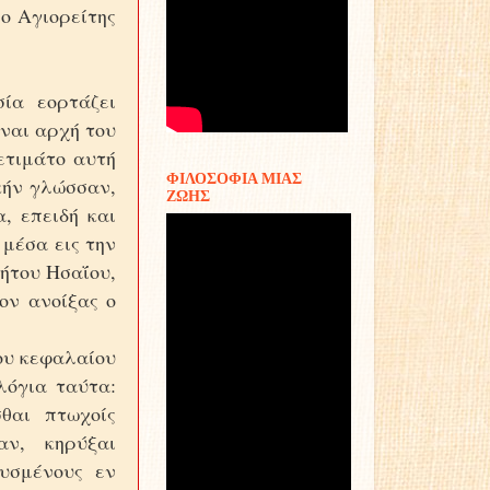
 ο Αγιορείτης
ία εορτάζει
ίναι αρχή του
ετιμάτο αυτή
ΦΙΛΟΣΟΦΙΑ ΜΙΑΣ
κήν γλώσσαν,
ΖΩΗΣ
, επειδή και
 μέσα εις την
φήτου Hσαΐου,
ον ανοίξας ο
του κεφαλαίου
λόγια ταύτα:
θαι πτωχοίς
αν, κηρύξαι
αυσμένους εν