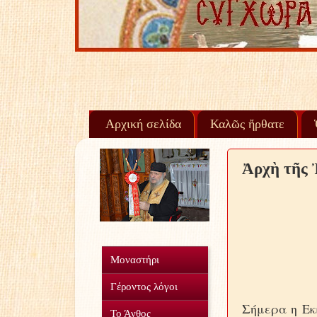
Αρχική σελίδα
Καλῶς ἤρθατε
Ἀρχὴ τῆς 
Μοναστήρι
Γέροντος λόγοι
Σήμερα η Εκ
Το Άνθος