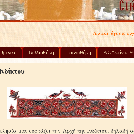
Πίστευε, ἀγάπα, συγχώρα καί προχώρα στή ζωή σου..... .
Ὁμιλίες
Βιβλιοθήκη
Ταινιοθήκη
Ρ/Σ ''Σπίνος 
Ἰνδίκτου
κλησία μας εορτάζει την Αρχή της Ινδίκτου, δηλαδή α