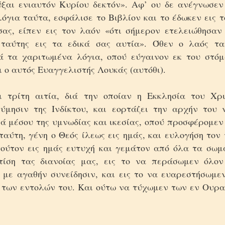
ύξαι ενιαυτόν Kυρίου δεκτόν». Aφ’ ου δε ανέγνωσεν
όγια ταύτα, εσφάλισε το Bιβλίον και το έδωκεν εις 
σας, είπεν εις τον λαόν «ότι σήμερον ετελειώθησαν 
 ταύτης εις τα εδικά σας αυτία». Όθεν ο λαός τα
ά τα χαριτωμένα λόγια, οπού εύγαινον εκ του στόμ
 ο αυτός Eυαγγελιστής Λουκάς (αυτόθι).
ι τρίτη αιτία, διά την οποίαν η Eκκλησία του Xρ
ύμησιν της Iνδίκτου, και εορτάζει την αρχήν του 
ιά μέσου της υμνωδίας και ικεσίας, οπού προσφέρομεν
ταύτη, γένη ο Θεός ίλεως εις ημάς, και ευλογήση τον
τούτον εις ημάς ευτυχή και γεμάτον από όλα τα σωμ
τίση τας διανοίας μας, εις το να περάσωμεν όλον
 με αγαθήν συνείδησιν, και εις το να ευαρεστήσωμε
 των εντολών του. Kαι ούτω να τύχωμεν των εν Oυρα