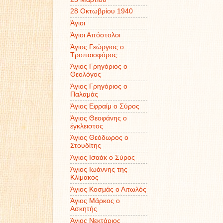
28 Οκτωβρίου 1940
Άγιοι
Άγιοι Απόστολοι
Άγιος Γεώργιος ο
Τροπαιοφόρος
Άγιος Γρηγόριος ο
Θεολόγος
Άγιος Γρηγόριος ο
Παλαμάς
Άγιος Εφραίμ ο Σύρος
Άγιος Θεοφάνης ο
έγκλειστος
Άγιος Θεόδωρος ο
Στουδίτης
Άγιος Ισαάκ ο Σύρος
Άγιος Ιωάννης της
Κλίμακος
Άγιος Κοσμάς ο Αιτωλός
Άγιος Μάρκος ο
Ασκητής
Άγιος Νεκτάριος