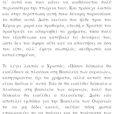
γι’ αυτά και τους κάνει να αισθάνονται πολύ
περισσότερο την πτώχεια τους. Και πρόσεχε λοιπόν
και στην περίπτωση αυτή ποια δύναμη παρουσίασε
το πάθος αυτό. Διότι εκείνον που ήλθε προς τον
Κύριο με χαρά και προθυμία, επειδή ο Χριστός τον
προέτρεψε να απαρνηθεί τα χρήματα, τόσο πολύ
τον εξουθένωσε και κατέβαλε τις δυνάμεις του,
ώστε δεν τον άφησε ούτε καν να απαντήσει σε όσα
του είπε, αλλ΄ έφυγε σιωπηλός, σκυθρωπός και
καταλυπημένος.
Τι λέγει λοιπόν ο Χριστός; «Πόσον δύσκολα θα
εισέλθουν οι πλούσιοι στη Βασιλεία των ουρανών»,
κατηγορώντας όχι τα χρήματα, αλλά αυτούς που
είναι δούλοι σ΄ αυτά. Εάν δε θα εισέλθει δύσκολα ο
πλούσιος στη βασιλεία των ουρανών, πολύ πιο
δύσκολα θα εισέλθει ο πλεονέκτης. Διότι εάν
αποτελεί εμπόδιο για την Βασιλεία των Ουρανών
το να μη δίδει κανείς, σκέψου πόση φωτιά
επισωρρεύει το να παίρνει και τα πράγματα των