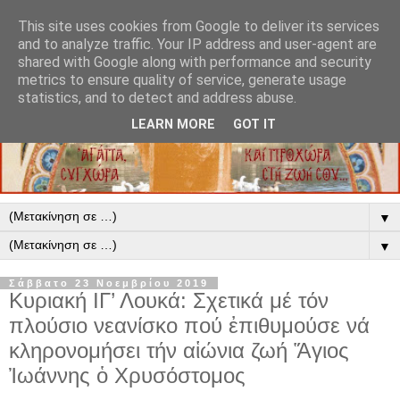
This site uses cookies from Google to deliver its services
and to analyze traffic. Your IP address and user-agent are
shared with Google along with performance and security
metrics to ensure quality of service, generate usage
statistics, and to detect and address abuse.
LEARN MORE
GOT IT
▼
▼
Σάββατο 23 Νοεμβρίου 2019
Κυριακή ΙΓ’ Λουκά: Σχετικά μέ τόν
πλούσιο νεανίσκο πού ἐπιθυμούσε νά
κληρονομήσει τήν αἱώνια ζωή Ἅγιος
Ἰωάννης ὁ Χρυσόστομος