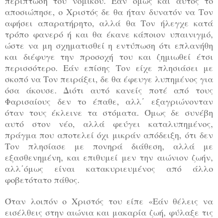
περίπτωση του νομικού. Εάν όμως και αυτός το
αποσιώπησε, ο Χριστός δε θα ήταν δυνατόν να Τον
αφήσει απαρατήρητο, αλλά θα Τον ήλεγχε κατά
τρόπο φανερό ή και θα έκανε κάποιον υπαινιγμό,
ώστε να μη σχηματισθεί η εντύπωση ότι επλανήθη
και διέφυγε την προσοχή του και ζημιωθεί έτσι
περισσότερο. Εάν επίσης Τον είχε πλησιάσει με
σκοπό να Τον πειράξει, δε θα έφευγε λυπημένος για
όσα άκουσε. Διότι αυτό κανείς ποτέ από τους
Φαρισαίους δεν το έπαθε, αλλ΄ εξαγριώνονταν
όταν τους έκλεινε τα στόματα. Όμως δε συνέβη
αυτό στον νέο, αλλά φεύγει καταλυπημένος,
πράγμα που αποτελεί όχι μικράν απόδειξη, ότι δεν
Τον πλησίασε με πονηρά διάθεση, αλλά με
εξασθενημένη, και επιθυμεί μεν την αιώνιον ζωήν,
αλλ΄όμως είναι κατακυριευμένος από άλλο
φοβετότατο πάθος.
Όταν λοιπόν ο Χριστός του είπε «Εάν θέλεις να
εισέλθεις στην αιώνια και μακαρία ζωή, φύλαξε τις