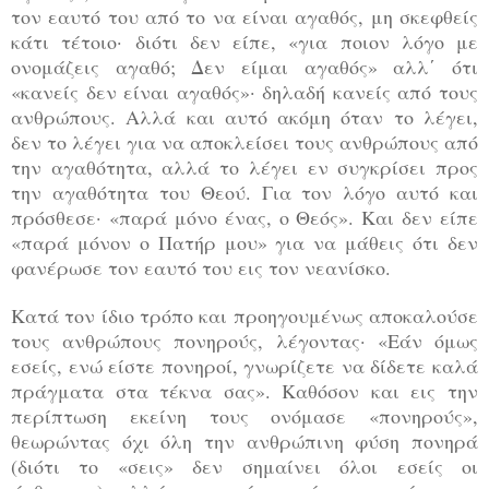
τον εαυτό του από το να είναι αγαθός, μη σκεφθείς
κάτι τέτοιο· διότι δεν είπε, «για ποιον λόγο με
ονομάζεις αγαθό; Δεν είμαι αγαθός» αλλ΄ ότι
«κανείς δεν είναι αγαθός»· δηλαδή κανείς από τους
ανθρώπους. Αλλά και αυτό ακόμη όταν το λέγει,
δεν το λέγει για να αποκλείσει τους ανθρώπους από
την αγαθότητα, αλλά το λέγει εν συγκρίσει προς
την αγαθότητα του Θεού. Για τον λόγο αυτό και
πρόσθεσε· «παρά μόνο ένας, ο Θεός». Και δεν είπε
«παρά μόνον ο Πατήρ μου» για να μάθεις ότι δεν
φανέρωσε τον εαυτό του εις τον νεανίσκο.
Κατά τον ίδιο τρόπο και προηγουμένως αποκαλούσε
τους ανθρώπους πονηρούς, λέγοντας· «Εάν όμως
εσείς, ενώ είστε πονηροί, γνωρίζετε να δίδετε καλά
πράγματα στα τέκνα σας». Καθόσον και εις την
περίπτωση εκείνη τους ονόμασε «πονηρούς»,
θεωρώντας όχι όλη την ανθρώπινη φύση πονηρά
(διότι το «σεις» δεν σημαίνει όλοι εσείς οι