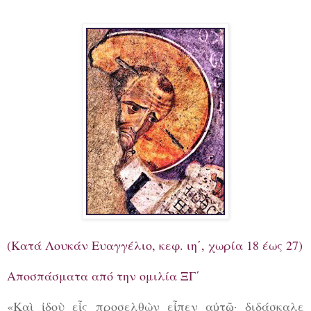
(Κατά Λουκάν Ευαγγέλιο, κεφ. ιη΄, χωρία 18 έως 27)
Αποσπάσματα από την ομιλία ΞΓ΄
«Καὶ ἰδοὺ εἷς προσελθὼν εἶπεν αὐτῷ· διδάσκαλε