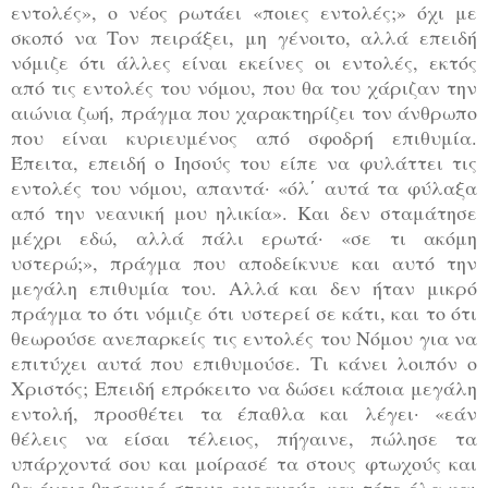
εντολές», ο νέος ρωτάει «ποιες εντολές;» όχι με
σκοπό να Τον πειράξει, μη γένοιτο, αλλά επειδή
νόμιζε ότι άλλες είναι εκείνες οι εντολές, εκτός
από τις εντολές του νόμου, που θα του χάριζαν την
αιώνια ζωή, πράγμα που χαρακτηρίζει τον άνθρωπο
που είναι κυριευμένος από σφοδρή επιθυμία.
Έπειτα, επειδή ο Ιησούς του είπε να φυλάττει τις
εντολές του νόμου, απαντά· «όλ΄ αυτά τα φύλαξα
από την νεανική μου ηλικία». Και δεν σταμάτησε
μέχρι εδώ, αλλά πάλι ερωτά· «σε τι ακόμη
υστερώ;», πράγμα που αποδείκνυε και αυτό την
μεγάλη επιθυμία του. Αλλά και δεν ήταν μικρό
πράγμα το ότι νόμιζε ότι υστερεί σε κάτι, και το ότι
θεωρούσε ανεπαρκείς τις εντολές του Νόμου για να
επιτύχει αυτά που επιθυμούσε. Τι κάνει λοιπόν ο
Χριστός; Επειδή επρόκειτο να δώσει κάποια μεγάλη
εντολή, προσθέτει τα έπαθλα και λέγει· «εάν
θέλεις να είσαι τέλειος, πήγαινε, πώλησε τα
υπάρχοντά σου και μοίρασέ τα στους φτωχούς και
θα έχεις θησαυρό στους ουρανούς· και τότε έλα και