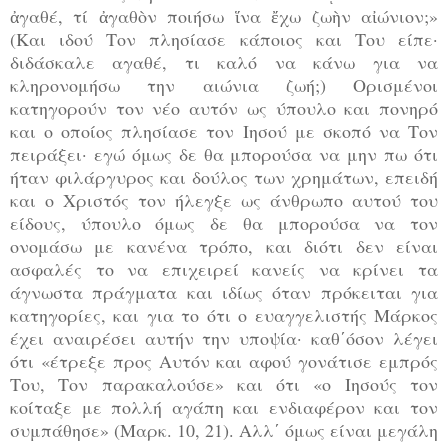
ἀγαθέ, τί ἀγαθὸν ποιήσω ἵνα ἔχω ζωὴν αἰώνιον;»
(Και ιδού Τον πλησίασε κάποιος και Του είπε·
διδάσκαλε αγαθέ, τι καλό να κάνω για να
κληρονομήσω την αιώνια ζωή;) Ορισμένοι
κατηγορούν τον νέο αυτόν ως ύπουλο και πονηρό
και ο οποίος πλησίασε τον Ιησού με σκοπό να Τον
πειράξει· εγώ όμως δε θα μπορούσα να μην πω ότι
ήταν φιλάργυρος και δούλος των χρημάτων, επειδή
και ο Χριστός τον ήλεγξε ως άνθρωπο αυτού του
είδους, ύπουλο όμως δε θα μπορούσα να τον
ονομάσω με κανένα τρόπο, και διότι δεν είναι
ασφαλές το να επιχειρεί κανείς να κρίνει τα
άγνωστα πράγματα και ιδίως όταν πρόκειται για
κατηγορίες, και για το ότι ο ευαγγελιστής Μάρκος
έχει αναιρέσει αυτήν την υποψία· καθ΄όσον λέγει
ότι «έτρεξε προς Αυτόν και αφού γονάτισε εμπρός
Του, Τον παρακαλούσε» και ότι «ο Ιησούς τον
κοίταξε με πολλή αγάπη και ενδιαφέρον και τον
συμπάθησε» (Μαρκ. 10, 21). Αλλ΄ όμως
είναι μεγάλη