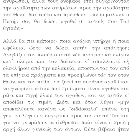
άνθρωποι), αλλά τους ονόμασε έτσι συγκρίνοντας
την αγαθότητα των ανθρώπων προς την αγαθότητα
του Θεού· διά τούτο και πρόσθεσε· «πόσο μάλλον ο
Πατήρ σας θα δώσει αγαθά σ΄ αυτούς που Του
ζητούν;»
Αλλά θα πει κάποιος· ποια ανάγκη υπήρχε ή ποια
ωφέλεια, ώστε να δώσει αυτήν την απάντηση;
Ανεβάζει τον πλούσιο αυτό νέο πνευματικά ολίγον
κατ΄ ολίγον και τον διδάσκει ν΄ απαλλαγεί εξ
ολοκλήρου από την κολακεία, αποσπώντας τον από
τα επίγεια πράγματα και προσηλώνοντάς τον στον
Θεόν, και τον πείθει να ζητεί τα ουράνια αγαθά και
να γνωρίσει αυτόν που πράγματι είναι αγαθόν και
ρίζα και πηγή όλων των αγαθών, και εις αυτόν ν΄
αποδίδει τις τιμές. Διότι και όταν λέγει «μην
αποκαλέσετε κανένα ως “διδάσκαλο” επάνω στη
γη», το λέγει εν συγκρίσει προς τον εαυτό Του και
για να γνωρίσουν οι άνθρωποι ποία είναι η πρώτη
αρχή όλων γενικώς των όντων. Ούτε βέβαια ήταν