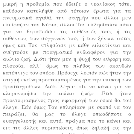
μικρή η προθυμία που έδειξε ο νεανίσκος τότε,
καθόσον κατελήφθη από τέτοιον έρωτα για τα
πνευματικά αγαθά, την στιγμήν που άλλοι μεν
επείραζαν τον Κύριο, άλλοι Τον επλησίασαν μόνο
για να θεραπεύσει τις ασθένειές τους ή τις
ασθένειες των συγγενών τους ή των ξένων, αυτός
όμως και Τον επλησίασε με κάθε ειλικρίνεια και
συζητούσε με πραγματικό ενδιαφέρον για την
αιώνιο ζωή. Διότι ήταν μεν η ψυχή του εύφορη και
πλουσία, αλλ΄ όμως το πλήθος των ακανθών
κατέπνιγε τον σπόρο. Πρόσεχε λοιπόν πώς ήταν την
στιγμή εκείνη προετοιμασμένος για την υπακοή των
προσταγμάτων. Διότι λέγει· «Τι να κάνω για να
κληρονομήσω την αιώνια ζωή;» .Έτσι ήταν
προετοιμασμένος προς εφαρμογή των όσων θα του
έλεγε. Εάν όμως Τον επλησίασε με σκοπό να τον
πειράξει, θα μας το έλεγε οπωσδήποτε ο
ευαγγελιστής και αυτό, πράγμα που το κάνει και
εις τις άλλες περιπτώσεις, όπως δηλαδή εις την