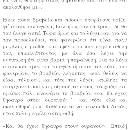
ακολούθησέ με».
Είδες πόσα βραβεία και πόσους στεφάνους ορίζει
γι΄ αυτόν τον αγώνα; Εάν όμως τον επείραζε, δε θα
του έλεγε αυτά. Τώρα όμως και το λέγει, και για να
τον προσελκύσει, του φανερώνει ότι είναι πολύ
μεγάλος ο μισθός, και αφήνει το παν στην διάθεσή
του, επικαλύπτοντας με όλα όσα λέγει την
εντύπωση ότι είναι βαριά η παραίνεση. Για το λόγο
αυτόν και πριν πει το αγώνισμα και τον κόπο, του
φανερώνει το βραβείο, λέγοντας· «εάν θέλεις να
είσαι τέλειος», και τότε του λέγει, «πώλησε τα
υπάρχοντά σου και μοίρασέ τα στους πτωχούς» και
αμέσως πάλι αναφέρει τα βραβεία· «και θα έχεις
θησαυρό στους ουρανούς˙ και τότε έλα και
ακολούθησέ με». Καθόσον το να ακολουθεί Αυτόν,
ήταν πολύ μεγάλη ανταμοιβή.
«Και θα έχεις θησαυρό στους ουρανούς». Επειδή