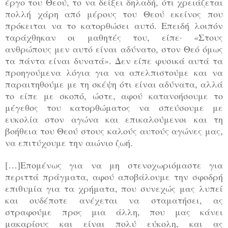
έργο του Θεού, το να δείξει δηλαδή, ότι χρειάζεται
πολλή χάρη από μέρους του Θεού εκείνος που
πρόκειται να το κατορθώσει αυτό. Επειδή λοιπόν
ταράχθηκαν οι μαθητές του, είπε· «Στους
ανθρώπους μεν αυτό είναι αδύνατο, στον Θεό όμως
τα πάντα είναι δυνατά». Δεν είπε φυσικά αυτά τα
προηγούμενα λόγια για να απελπιστούμε και να
παραιτηθούμε με τη σκέψη ότι είναι αδύνατα, αλλά
το είπε με σκοπό, ώστε, αφού κατανοήσουμε το
μέγεθος του κατορθώματος να σπεύσουμε με
ευκολία στον αγώνα και επικαλούμενοι και τη
βοήθεια του Θεού στους καλούς αυτούς αγώνες μας,
να επιτύχουμε την αιώνιο ζωή.
[…]Επομένως για να μη στενοχωριόμαστε για
περιττά πράγματα, αφού αποβάλουμε την σφοδρή
επιθυμία για τα χρήματα, που συνεχώς μας λυπεί
και ουδέποτε ανέχεται να σταματήσει, ας
στραφούμε προς μια άλλη, που μας κάνει
μακαρίους και είναι πολύ εύκολη, και ας