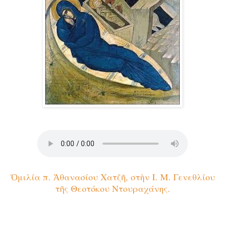
Ὁμιλία π. Ἀθανασίου Χατζῆ, στὴν Ι. Μ. Γενεθλίου
τῆς Θεοτόκου Ντουραχάνης.