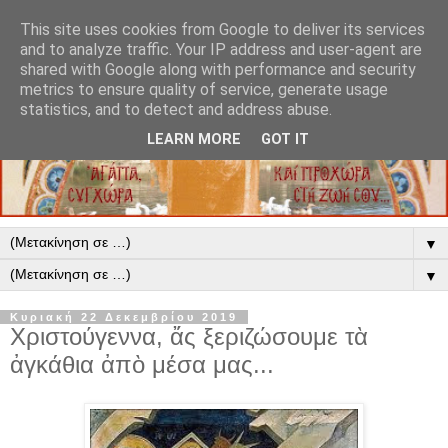
This site uses cookies from Google to deliver its services
and to analyze traffic. Your IP address and user-agent are
shared with Google along with performance and security
metrics to ensure quality of service, generate usage
statistics, and to detect and address abuse.
LEARN MORE
GOT IT
▼
▼
Κυριακή 22 Δεκεμβρίου 2019
Χριστούγεννα, ἄς ξεριζώσουμε τὰ
ἀγκάθια ἀπὸ μέσα μας...