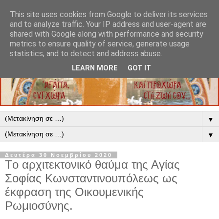
This site uses cookies from Google to deliver its services
and to analyze traffic. Your IP address and user-agent are
shared with Google along with performance and security
metrics to ensure quality of service, generate usage
statistics, and to detect and address abuse.
LEARN MORE
GOT IT
▼
▼
Δευτέρα 30 Νοεμβρίου 2020
Τo αρχιτεκτονικό θαύμα της Αγίας
Σοφίας Κωνσταντινουπόλεως ως
έκφραση της Οικουμενικής
Ρωμιοσύνης.