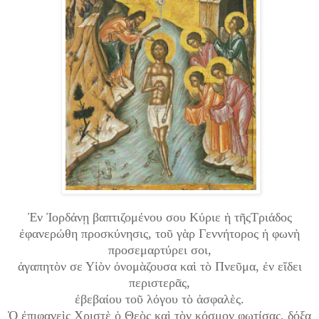
Ἐν Ἰορδάνῃ βαπτιζομένου σου Κύριε ἡ τῆςΤριάδος
ἐφανερώθη προσκύνησις, τοῦ γὰρ Γεννήτορος ἡ φωνὴ
προσεμαρτύρει σοι,
ἀγαπητὸν σε Υἱὸν ὀνομὰζουσα καὶ τὸ Πνεῦμα, ἐν εἴδει
περιστερᾶς,
ἐβεβαίου τοῦ λόγου τὸ ἀσφαλὲς.
Ὁ ἐπιφανεὶς Χριστὲ ὁ Θεὸς καὶ τὸν κόσμον φωτίσας, δόξα