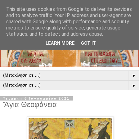
This site uses cookies from Google to deliver its services
and to analyze traffic. Your IP address and user-agent are
shared with Google along with performance and security
metrics to ensure quality of service, generate usage
statistics, and to detect and address abuse.
LEARN MORE
GOT IT
▼
▼
Τετάρτη 6 Ιανουαρίου 2021
Ἅγια Θεοφάνεια