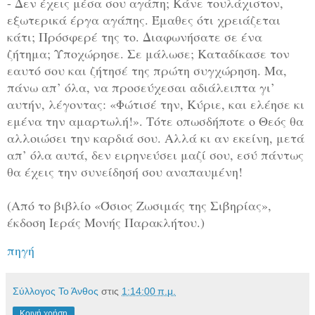
- Δεν έχεις μέσα σου αγάπη; Κάνε τουλάχιστον,
εξωτερικά έργα αγάπης. Έμαθες ότι χρειάζεται
κάτι; Πρόσφερέ της το. Διαφωνήσατε σε ένα
ζήτημα; Υποχώρησε. Σε μάλωσε; Καταδίκασε τον
εαυτό σου και ζήτησέ της πρώτη συγχώρηση. Μα,
πάνω απ’ όλα, να προσεύχεσαι αδιάλειπτα γι’
αυτήν, λέγοντας: «Φώτισέ την, Κύριε, και ελέησε κι
εμένα την αμαρτωλή!». Τότε οπωσδήποτε ο Θεός θα
αλλοιώσει την καρδιά σου. Αλλά κι αν εκείνη, μετά
απ’ όλα αυτά, δεν ειρηνεύσει μαζί σου, εσύ πάντως
θα έχεις την συνείδησή σου αναπαυμένη!
(Από το βιβλίο «Όσιος Ζωσιμάς της Σιβηρίας»,
έκδοση Ιεράς Μονής Παρακλήτου.)
πηγή
Σύλλογος Το Άνθος
στις
1:14:00 π.μ.
Κοινή χρήση