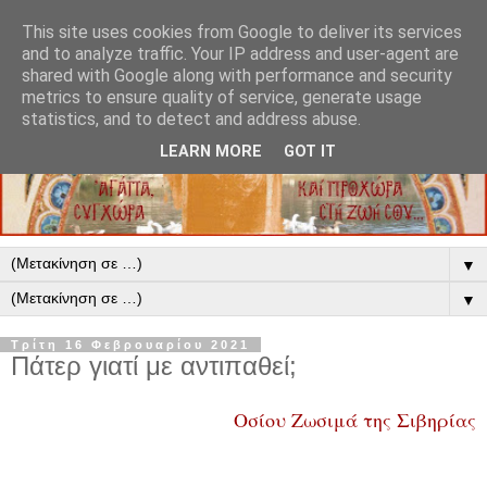
This site uses cookies from Google to deliver its services
and to analyze traffic. Your IP address and user-agent are
shared with Google along with performance and security
metrics to ensure quality of service, generate usage
statistics, and to detect and address abuse.
LEARN MORE
GOT IT
▼
▼
Τρίτη 16 Φεβρουαρίου 2021
Πάτερ γιατί με αντιπαθεί;
Οσίου Ζωσιμά της Σιβηρίας