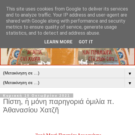
This site uses cookies from Google to deliver its services
and to analyze traffic. Your IP address and user-agent are
shared with Google along with performance and security
metrics to ensure quality of service, generate usage
statistics, and to detect and address abuse.
LEARN MORE
GOT IT
▼
▼
Κυριακή 10 Οκτωβρίου 2021
Πίστη, ἡ μόνη παρηγοριά ὁμιλία π.
Ἀθανασίου Χατζῆ