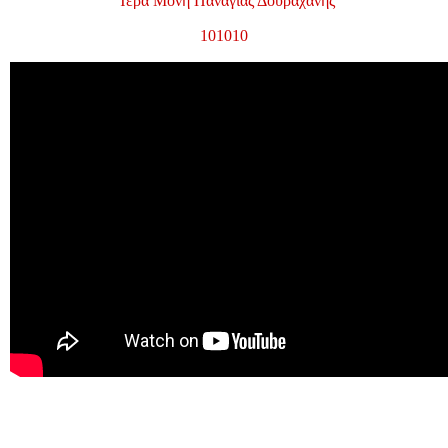
Ἱερά Μονή Παναγίας Δουραχάνης
101010