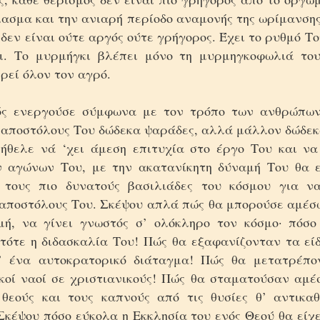
ιασμα και την ανιαρή περίοδο αναμονής της ωρίμανσης
δεν είναι ούτε αργός ούτε γρήγορος. Έχει το ρυθμό Το
ει. Το μυρμήγκι βλέπει μόνο
τη μυρμηγκοφωλιά του
ρεί όλον τον αγρό.
ός ενεργούσε σύμφωνα με τον τρόπο των ανθρώπων,
α αποστόλους Του δώδεκα ψαράδες, αλλά μάλλον δώδεκ
 ήθελε νά ‘χει άμεση επιτυχία στο έργο Του και να
 αγώνων Του, με την ακατανίκητη δύναμή Του θα ε
 τους πιο δυνατούς βασιλιάδες του κόσμου για να
 αποστόλους Του. Σκέψου απλά πώς θα μπορούσε αμέσω
μή, να γίνει γνωστός σ’ ολόκληρο τον κόσμο· πόσ
 τότε η διδασκαλία Του! Πώς θα εξαφανίζονταν τα εί
’ ένα αυτοκρατορικό διάταγμα! Πώς θα μετατρέπον
κοί ναοί σε χριστιανικούς! Πώς θα σταματούσαν αμέσ
θεούς και τους καπνούς από τις θυσίες θ’ αντικα
κέψου πόσο εύκολα η Εκκλησία του ενός Θεού θα είχε