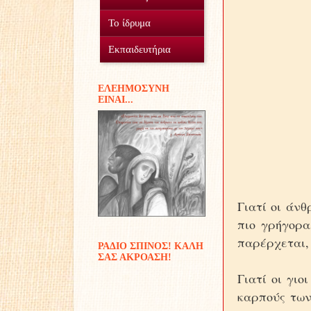
Ο Σύλλογος
Το ίδρυμα
Οικοτροφείο
Εθελοντισμός
Εκπαιδευτήρια
Γυμνάσιο Δουραχάνης
Προσφοράς έργα...
Μέσα και πόροι
EΛΕΗΜΟΣΥΝΗ
ΕIΝΑΙ...
Δημοτικό Δουραχάνης
Διακονίες
Παιδικές αναμνήσεις
Γιατί οι άνθ
πιο γρήγορα
παρέρχεται,
ΡΑΔΙΟ ΣΠΙΝΟΣ! ΚΑΛΗ
ΣΑΣ ΑΚΡΟΑΣΗ!
Γιατί οι γιο
καρπούς των