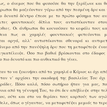
ως, ο άνεμος που θα φυσούσε θα την ξερίζωνε και θ
θρωποι θα μαζεύονταν γύρω από την πεσμένη δρυ και
ο δυνατό δέντρο έπεσε με το πρώτο φύσημα του αν
κτες φουντουκιές δίπλα τους αντιστέκονταν στο
ρθιες. Οι άνθρωποι θα κουνούσαν το κεφάλι τους κα
θεια πως οι χαμηλές φουντουκιές φυτεύονται 
ται αργά, αλλ’ αντιστέκονται σθεναρά κι αντιμετ
άνεμο από την πανύψηλη δρυ που τη μεταφύτεψε ένας
εγκατέλειψε. Όσο πιο βαθιά βρίσκονται στο έδαφος 
ο πιο δυνατό και πιο ανθεκτικό θα γίνει.
αν το να ξεκινήσει από τα χαμηλά ο Κύριος κι όχι απ
ταν ν’ αρχίσει την οικοδομή της βασιλείας Του όχι 
ράδες. Πόσο καλό, πόσο σωτήριο ήταν για μας, πο
νια από τη γέννησή Του, το ότι δεν απέβλεψε στην τε
ου, ούτε και στο να θερίσει τους καρπούς των αγ
θελε, όπως ο γίγαντας, να μεταφυτέψει μεμιάς το τερ