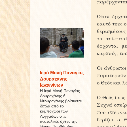
παρέρχονται,
Όταν έρχετα
εαυτό τους σ
θερισμένους 
τα τελευτα
έρχονται μ
καρπούς, του
Οι άνθρωποι 
Ιερά Μονή Παναγίας
παρατηρούν π
Δουραχάνης
ο Θεός και λ
Ιωαννίνων
Η Ιερά Μονή Παναγίας
Δουραχάνης ή
Ο Θεός ίσως 
Ντουραχάνης βρίσκεται
Συχνά σπείρε
δίπλα από το
που σπέρνει
καμποχώρι των
Λογγάδων στις
θερίζει ο 
ανατολικές όχθες της
ενασχολήσεις
λίμνης Παμβώτιδας ...