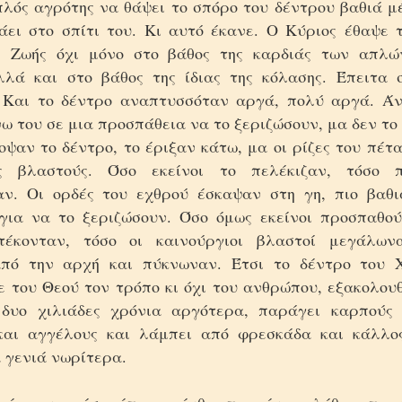
λός αγρότης να θάψει το σπόρο του δέντρου βαθιά μέ
άει στο σπίτι του. Κι αυτό έκανε. Ο Κύριος έθαψε 
ς Ζωής όχι μόνο στο βάθος της καρδιάς των απλώ
λά και στο βάθος της ίδιας της κόλασης. Έπειτα 
 Και το δέντρο αναπτυσσόταν αργά, πολύ αργά. Άν
ω του σε μια προσπάθεια να το ξεριζώσουν, μα δεν το
οψαν το δέντρο, το έριξαν κάτω, μα οι ρίζες του πέ
υς βλαστούς. Όσο εκείνοι το πελέκιζαν, τόσο 
ν. Οι ορδές του εχθρού έσκαψαν στη γη, πιο βαθι
για να το ξεριζώσουν. Όσο όμως εκείνοι προσπαθού
στέκονταν, τόσο οι καινούργιοι βλαστοί μεγάλων
πό την αρχή και πύκνωναν. Έτσι το δέντρο του Χ
 του Θεού τον τρόπο κι όχι του ανθρώπου, εξακολουθ
 δυο χιλιάδες χρόνια αργότερα, παράγει καρπούς 
και αγγέλους και λάμπει από φρεσκάδα και κάλλος
 γενιά νωρίτερα.