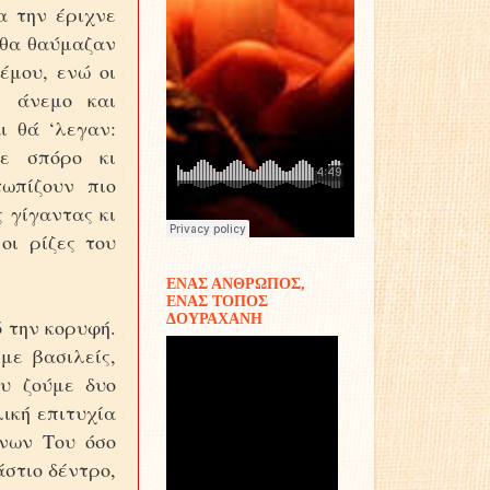
α την έριχνε
 θα θαύμαζαν
έμου, ενώ οι
ν άνεμο και
ι θά ‘λεγαν:
με σπόρο κι
ωπίζουν πιο
 γίγαντας κι
οι ρίζες του
ΕΝΑΣ ΑΝΘΡΩΠΟΣ,
ΕΝΑΣ ΤΟΠΟΣ
ΔΟΥΡΑΧΑΝΗ
ό την κορυφή.
με βασιλείς,
υ ζούμε δυο
λική επιτυχία
ώνων Του όσο
άστιο δέντρο,