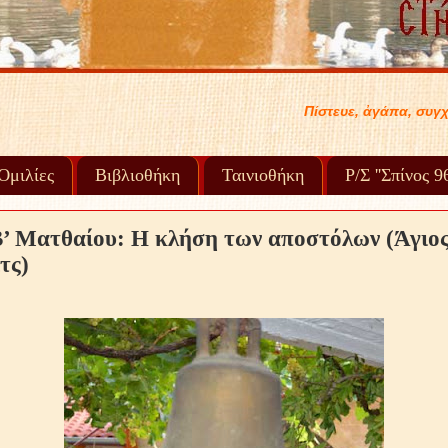
Πίστευε, ἀγάπα, συγχώρα καί προχώρα στή ζωή σου...
Ὁμιλίες
Βιβλιοθήκη
Ταινιοθήκη
Ρ/Σ ''Σπίνος 
’ Ματθαίου: Η κλήση των αποστόλων (Άγιο
τς)