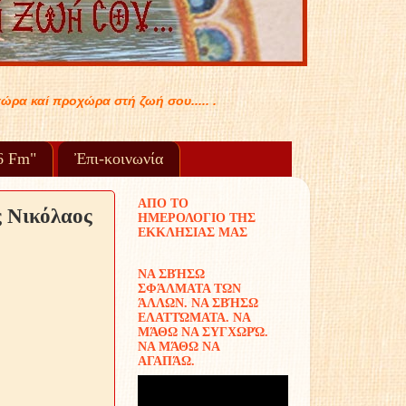
.. .
96 Fm"
Ἐπι-κοινωνία
ΑΠΟ ΤΟ
ς Νικόλαος
ΗΜΕΡΟΛΟΓΙΟ ΤΗΣ
ΕΚΚΛΗΣΙΑΣ ΜΑΣ
ΝΑ ΣΒΉΣΩ
ΣΦΆΛΜΑΤΑ ΤΩΝ
ΆΛΛΩΝ. ΝΑ ΣΒΉΣΩ
ΕΛΑΤΤΏΜΑΤΑ. ΝΑ
ΜΆΘΩ ΝΑ ΣΥΓΧΩΡΏ.
ΝΑ ΜΆΘΩ ΝΑ
ΑΓΑΠΆΩ.