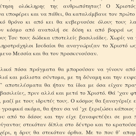
έτηση ολόκληρης της ανθρωπότητας! Ο Χριστό
να υποφέρει και να πάθει, θα καταλάμβανε τον πρώτο 
κό θρόνο κι από κει θα κυβερνούσε όλους τους λα
ον κόσμο από ανατολή σε δύση κι από βορρά ως 
υς Του τους δώδεκα υποτελείς βασιλιάδες. Χωρίς να 
κληροτράχηλοι Ιουδαίοι θα αναγνώριζαν το Χριστό ως
μενο Μεσσία και θα τον προσκυνούσαν.
ελικά πόσα πράγματα θα μπορούσαν να γίνουν από 
ιλιά και μάλιστα σύντομα, με τη δύναμη και την ευφυ
’ αποτελέσματα θα ήταν τα ίδια με όσα είχαν πρα
 βασιλείες, πριν αλλά και μετά το Χριστό. Θά ‘χαν φ
, μαζί με τους ιδρυτές τους. Ο κόσμος θα ξαναγύριζε 
ο γραφικά ακόμα, θα ήταν σα νά ’χε ξεριζώσει κάποιος
υ από το δάσος και την είχε ξαναφυτέψει σε μια 
γίγαντας στεκόταν δίπλα στο δέντρο και το κρατούσε
χέρι, η δρυς θα στεκόταν όρθια. Με το που θ’ απο