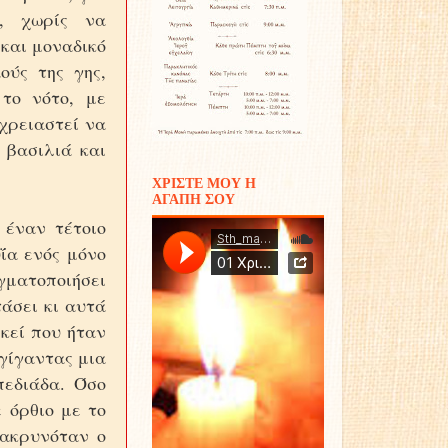
ς, χωρίς να
και μοναδικό
ούς της γης,
το νότο, με
χρειαστεί να
 βασιλιά και
ΧΡΙΣΤΕ ΜΟΥ Η
ΑΓΑΠΗ ΣΟΥ
έναν τέτοιο
ΐα ενός μόνο
γματοποιήσει
τάσει κι αυτά
εκεί που ήταν
 γίγαντας μια
πεδιάδα. Όσο
 όρθιο με το
μακρυνόταν ο