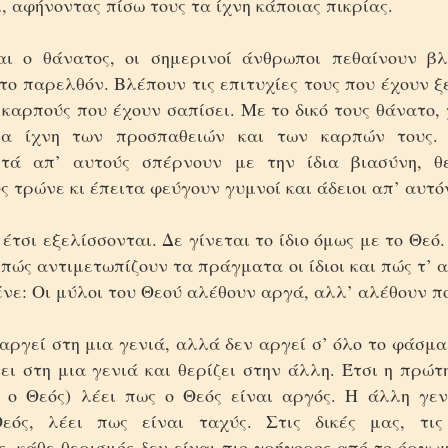
 αφήνοντας πίσω τους τα ίχνη κάποιας πικρίας.
ι ο θάνατος, οι σημερινοί άνθρωποι πεθαίνουν β
το παρελθόν. Βλέπουν τις επιτυχίες τους που έχουν ξ
καρπούς που έχουν σαπίσει. Με το δικό τους θάνατο,
ία ίχνη των προσπαθειών και των καρπών τους. 
ετά απ’ αυτούς σπέρνουν με την ίδια βιασύνη, θε
ς τρώνε κι έπειτα φεύγουν γυμνοί και άδειοι απ’ αυτό
έτσι εξελίσσονται. Δε γίνεται το ίδιο όμως
με το Θεό
ώς αντιμετωπίζουν τα πράγματα οι ίδιοι και πώς τ’ 
ένε: Οι μύλοι του Θεού αλέθουν αργά, αλλ’ αλέθουν π
αργεί στη μια γενιά, αλλά δεν αργεί σ’ όλο το φάσμ
ι στη μια γενιά και θερίζει στην άλλη. Έτσι η πρώτ
 ο Θεός) λέει πως ο Θεός είναι αργός. Η άλλη γεν
Θεός, λέει πως είναι ταχύς. Στις δικές μας, τις
, κάθε θερισμός δεν είναι πιο γρήγορος από το όργω