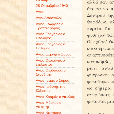
αλλά σαν απ
28 Οκτωβρίου 1940
έπειτα να π
Άγιοι
Δέντρου τη
Άγιοι Απόστολοι
ψαράδων, αλ
Άγιος Γεώργιος ο
πορεία Του.
Τροπαιοφόρος
φύσηξαν πάν
Άγιος Γρηγόριος ο
Θεολόγος
Οι εχθροί έκ
Άγιος Γρηγόριος ο
καινούργιο
Παλαμάς
αναπτυσσότα
Άγιος Εφραίμ ο Σύρος
κατακόμβες 
Άγιος Θεοφάνης ο
έγκλειστος
ρίζες αντι
Άγιος Θεόδωρος ο
φύτρωναν α
Στουδίτης
φυτεύτηκε με
Άγιος Ισαάκ ο Σύρος
Άγιος Ιωάννης της
ως σήμερα,
Κλίμακος
ανθρώπους 
Άγιος Κοσμάς ο Αιτωλός
φυτευτεί μια
Άγιος Μάρκος ο
Ασκητής
Άγιος Νεκτάριος