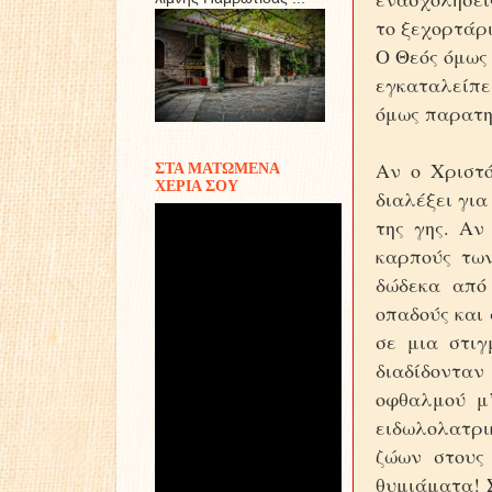
το ξεχορτάρ
Ο Θεός όμως 
εγκαταλείπ
όμως παρατη
Αν ο Χριστ
ΣΤΑ ΜΑΤΩΜΕΝΑ
ΧΕΡΙΑ ΣΟΥ
διαλέξει γι
της γης. Αν
καρπούς των
δώδεκα από
οπαδούς και
σε μια στιγ
διαδίδονταν
οφθαλμού μ
ειδωλολατρι
ζώων στους 
θυμιάματα! Σ