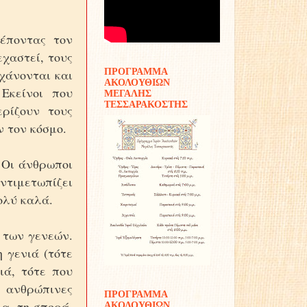
λέποντας τον
εχαστεί, τους
ΠΡΟΓΡΑΜΜΑ
 χάνονται και
ΑΚΟΛΟΥΘΙΩΝ
Εκείνοι που
ΜΕΓΑΛΗΣ
ΤΕΣΣΑΡΑΚΟΣΤΗΣ
ρίζουν τους
ν τον κόσμο.
. Οι άνθρωποι
αντιμετωπίζει
ολύ καλά.
α των γενεών.
η γενιά (τότε
ιά, τότε που
 ανθρώπινες
ΠΡΟΓΡΑΜΜΑ
μα, τη σπορά,
ΑΚΟΛΟΥΘΙΩΝ