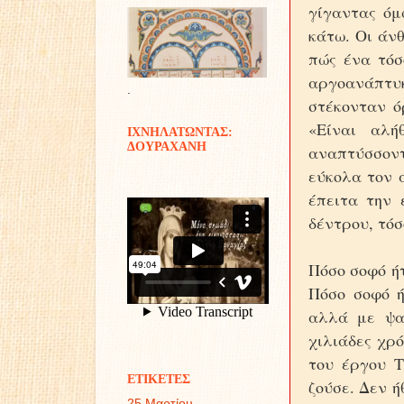
γίγαντας όμ
κάτω. Οι άν
πώς ένα τόσ
αργοανάπτυ
.
στέκονταν ό
«Είναι αλή
ΙΧΝΗΛΑΤΩΝΤΑΣ:
ΔΟΥΡΑΧΑΝΗ
αναπτύσσον
εύκολα τον 
έπειτα την 
δέντρου, τόσ
Πόσο σοφό ήτ
Πόσο σοφό ή
αλλά με ψα
χιλιάδες χρό
του έργου Τ
ΕΤΙΚΕΤΕΣ
ζούσε. Δεν ή
25 Μαρτίου