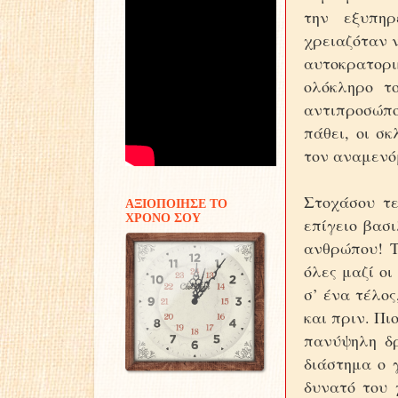
την εξυπηρ
χρειαζόταν 
αυτοκρατορι
ολόκληρο τ
αντιπροσώπο
πάθει, οι σ
τον αναμενό
Στοχάσου τ
ΑΞΙΟΠΟΙΗΣΕ ΤΟ
ΧΡΟΝΟ ΣΟΥ
επίγειο βασ
ανθρώπου! Τ
όλες μαζί οι
σ’ ένα τέλος
και πριν. Πι
πανύψηλη δρ
διάστημα ο 
δυνατό του 