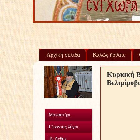
Αρχική σελίδα
Καλῶς ἤρθατε
Κυριακή Β
Βελιμίροβι
Μοναστήρι
Γέροντος λόγοι
Το Άνθος