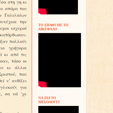
σα στη γη κι
το σπόρο του
ν Γαλιλαίων
συνέχισε την
ΤΟ ΣΠΑΘΙ ΜΕ ΤΟ
εμοι ισχυροί
ΔΙΚΕΦΑΛΟ
 κατόρθωσαν.
ταξαν πολλούς
πιο γρήγορα
ά κι από τις
σαν, τόσο οι
αν κι άλλοι
ριστού, που
εί ν’ ανθίζει
γλυκούς για
, σα νά ‘χε
ΝΑ ΖΕΙ ΤΟ
ΜΕΣΟΛΟΓΓΙ