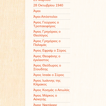
28 Οκτωβρίου 1940
Άγιοι
Άγιοι Απόστολοι
Άγιος Γεώργιος ο
Τροπαιοφόρος
Άγιος Γρηγόριος ο
Θεολόγος
Άγιος Γρηγόριος ο
Παλαμάς
Άγιος Εφραίμ ο Σύρος
Άγιος Θεοφάνης ο
έγκλειστος
Άγιος Θεόδωρος ο
Στουδίτης
Άγιος Ισαάκ ο Σύρος
Άγιος Ιωάννης της
Κλίμακος
Άγιος Κοσμάς ο Αιτωλός
Άγιος Μάρκος ο
Ασκητής
Άγιος Νεκτάριος