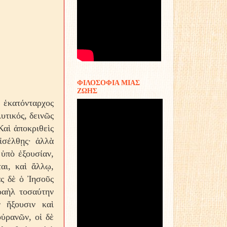
ΦΙΛΟΣΟΦΙΑ ΜΙΑΣ
ΖΩΗΣ
 ἑκατόνταρχος
υτικός, δεινῶς
Καὶ ἀποκριθεὶς
ἰσέλθῃς· ἀλλὰ
 ὑπὸ ἐξουσίαν,
αι, καὶ ἄλλῳ,
ας δὲ ὁ Ἰησοῦς
ραὴλ τοσαύτην
 ἥξουσιν καὶ
ὐρανῶν, οἱ δὲ