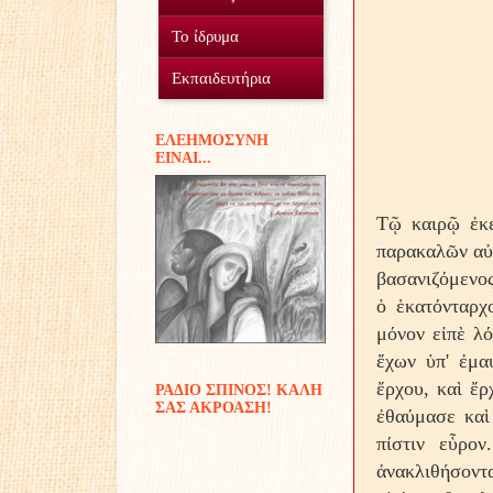
Ο Σύλλογος
Το ίδρυμα
Οικοτροφείο
Εθελοντισμός
Εκπαιδευτήρια
Γυμνάσιο Δουραχάνης
Προσφοράς έργα...
Μέσα και πόροι
EΛΕΗΜΟΣΥΝΗ
ΕIΝΑΙ...
Δημοτικό Δουραχάνης
Διακονίες
Παιδικές αναμνήσεις
Τῷ καιρῷ ἐκε
παρακαλῶν αὐτ
βασανιζόμενος
ὁ ἑκατόνταρχ
μόνον εἰπὲ λό
ἔχων ὑπ' ἐμα
ἔρχου, καὶ ἔρ
ΡΑΔΙΟ ΣΠΙΝΟΣ! ΚΑΛΗ
ΣΑΣ ΑΚΡΟΑΣΗ!
ἐθαύμασε καὶ
πίστιν εὗρο
ἀνακλιθήσοντ