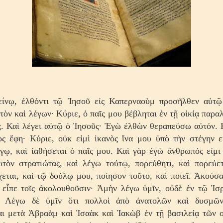
ίνῳ, ἐλθόντι τῷ Ἰησοῦ εἰς Καπερναοὺμ προσῆλθεν αὐτῷ
ὸν καὶ λέγων· Κύριε, ὁ παῖς μου βέβληται ἐν τῇ οἰκίᾳ παραλ
. Καὶ λέγει αὐτῷ ὁ Ἰησοῦς· Ἐγὼ ἐλθὼν θεραπεύσω αὐτόν. 
ος ἔφη· Κύριε, οὐκ εἰμὶ ἱκανὸς ἵνα μου ὑπὸ τὴν στέγην ε
γῳ, καὶ ἰαθήσεται ὁ παῖς μου. Καὶ γὰρ ἐγὼ ἄνθρωπός εἰμι
υτὸν στρατιώτας, καὶ λέγω τούτῳ, πορεύθητι, καὶ πορεύετ
χεται, καὶ τῷ δούλῳ μου, ποίησον τοῦτο, καὶ ποιεῖ. Ἀκούσ
 εἶπε τοῖς ἀκολουθοῦσιν· Ἀμὴν λέγω ὑμῖν, οὐδὲ ἐν τῷ Ἰσ
ν. Λέγω δὲ ὑμῖν ὅτι πολλοὶ ἀπὸ ἀνατολῶν καὶ δυσμῶν
αι μετὰ Ἀβραὰμ καὶ Ἰσαὰκ καὶ Ἰακὼβ ἐν τῇ βασιλείᾳ τῶν ο