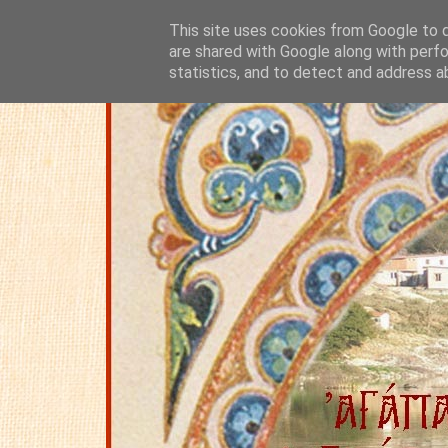
This site uses cookies from Google to de
are shared with Google along with perfo
statistics, and to detect and address a