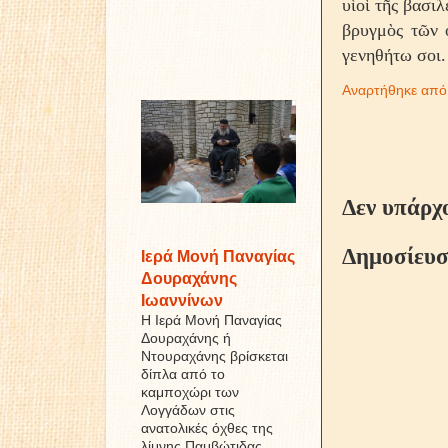
υἱοὶ τῆς βασι
βρυγμὸς τῶν 
γενηθήτω σοι.
Αναρτήθηκε απ
Δεν υπάρχ
Δημοσίευσ
Ιερά Μονή Παναγίας
Δουραχάνης
Ιωαννίνων
Η Ιερά Μονή Παναγίας
Δουραχάνης ή
Ντουραχάνης βρίσκεται
δίπλα από το
καμποχώρι των
Λογγάδων στις
ανατολικές όχθες της
λίμνης Παμβώτιδας ...