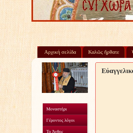
Αρχική σελίδα
Καλῶς ἤρθατε
Εὐαγγελικ
Μοναστήρι
Γέροντος λόγοι
Το Άνθος