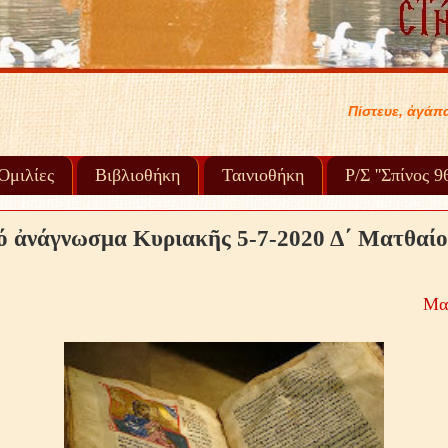
Πίστευε, ἀγάπα, συγχώρα καί προχώρα στή ζωή σου..... .
Ὁμιλίες
Βιβλιοθήκη
Ταινιοθήκη
Ρ/Σ ''Σπίνος 
ό ἀνάγνωσμα Κυριακῆς 5-7-2020 Δ΄ Ματθαί
Ματ