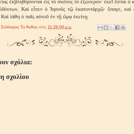
λείας ἐκβληθήσονται εἰς τὸ σκότος τὸ ἐξώτερον· ἐκεῖ ἔσται ὁ 
ὀδόντων. Καὶ εἶπεν ὁ Ἰησοῦς τῷ ἑκατοντάρχῷ· ὕπαγε, καὶ 
 Καὶ ἰάθη ὁ παῖς αὐτοῦ ἐν τῇ ὥρᾳ ἐκείνῃ.
ό
Σύλλογος Το Άνθος
στις
11:26:00 μ.μ.
ουν σχόλια:
η σχολίου