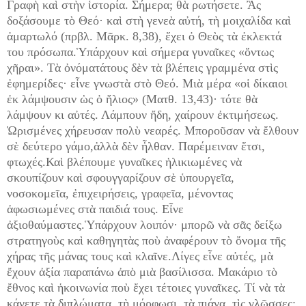
Γραφὴ καὶ στὴν ἱστορία. Σήμερα; θὰ ρωτήσετε. Ἂς
δοξάσουμε τὸ Θεό· καὶ στὴ γενεὰ αὐτή, τὴ μοιχαλίδα καὶ
ἁμαρτωλό (πρβλ. Μᾶρκ. 8,38), ἔχει ὁ Θεὸς τὰ ἐκλεκτά
του πρόσωπα.Ὑπάρχουν καὶ σήμερα γυναῖκες «ὄντως
χῆραι». Τὰ ὀνόματάτους δὲν τὰ βλέπεις γραμμένα στὶς
ἐφημερίδες· εἶνε γνωστὰ στὸ Θεό. Μιὰ μέρα «οἱ δίκαιοι
ἐκ λάμψουσιν ὡς ὁ ἥλιος» (Ματθ. 13,43)· τότε θὰ
λάμψουν κι αὐτές. Λάμπουν ἤδη, χαίρουν ἐκτιμήσεως.
Ὡρισμένες χήρευσαν πολὺ νεαρές. Μποροῦσαν νὰ ἔλθουν
σὲ δεύτερο γάμο,ἀλλὰ δὲν ἦλθαν. Παρέμειναν ἔτσι,
φτωχές.Καὶ βλέπουμε γυναῖκες ἡλικιωμένες νὰ
σκουπίζουν καὶ σφουγγαρίζουν σὲ ὑπουργεῖα,
νοσοκομεῖα, ἐπιχειρήσεις, γραφεῖα, μένοντας
ἀφωσιωμένες στὰ παιδιά τους. Εἶνε
ἀξιοθαύμαστες.Ὑπάρχουν λοιπόν· μπορῶ νὰ σᾶς δείξω
στρατηγοὺς καὶ καθηγητὰς ποὺ ἀναφέρουν τὸ ὄνομα τῆς
χήρας τῆς μάνας τους καὶ κλαῖνε.Λίγες εἶνε αὐτές, μὰ
ἔχουν ἀξία παραπάνω ἀπὸ μιὰ βασίλισσα. Μακάριο τὸ
ἔθνος καὶ ἡκοινωνία ποὺ ἔχει τέτοιες γυναῖκες. Τί νὰ τὰ
κάνετε τὰ διπλώματα, τὴ μόρφωσι, τὰ πιάνα, τὶς γλῶσσες;