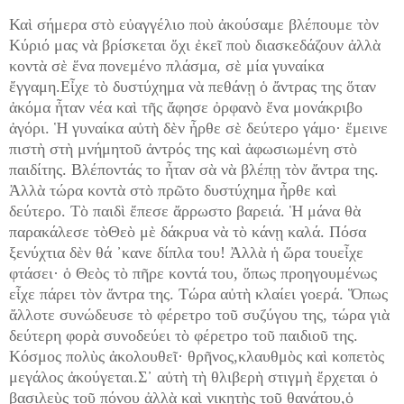
Καὶ σήμερα στὸ εὐαγγέλιο
ποὺ ἀκούσαμε βλέπουμε τὸν
Κύριό μας νὰ βρίσκεται ὄχι ἐκεῖ ποὺ διασκεδάζουν ἀλλὰ
κοντὰ σὲ ἕνα πονεμένο πλάσμα, σὲ μία γυναίκα
ἔγγαμη.Εἶχε τὸ δυστύχημα νὰ πεθάνῃ ὁ ἄντρας της ὅταν
ἀκόμα ἦταν νέα καὶ τῆς ἄφησε ὀρφανὸ ἕνα μονάκριβο
ἀγόρι. Ἡ γυναίκα αὐτὴ δὲν ἦρθε σὲ δεύτερο γάμο· ἔμεινε
πιστὴ στὴ μνήμητοῦ ἀντρός της καὶ ἀφωσιωμένη στὸ
παιδίτης. Βλέποντάς το ἦταν σὰ νὰ βλέπῃ τὸν ἄντρα της.
Ἀλλὰ τώρα κοντὰ στὸ πρῶτο δυστύχημα ἦρθε καὶ
δεύτερο. Τὸ παιδὶ ἔπεσε ἄρρωστο βαρειά. Ἡ μάνα θὰ
παρακάλεσε τὸΘεὸ μὲ δάκρυα νὰ τὸ κάνῃ καλά. Πόσα
ξενύχτια δὲν θά ᾽κανε δίπλα του! Ἀλλὰ ἡ ὥρα τουεἶχε
φτάσει· ὁ Θεὸς τὸ πῆρε κοντά του, ὅπως προηγουμένως
εἶχε πάρει τὸν ἄντρα της. Τώρα αὐτὴ κλαίει γοερά. Ὅπως
ἄλλοτε συνώδευσε τὸ φέρετρο τοῦ συζύγου της, τώρα γιὰ
δεύτερη φορὰ συνοδεύει τὸ φέρετρο τοῦ παιδιοῦ της.
Κόσμος πολὺς ἀκολουθεῖ· θρῆνος,κλαυθμὸς καὶ κοπετὸς
μεγάλος ἀκούγεται.Σ᾿ αὐτὴ τὴ θλιβερὴ στιγμὴ ἔρχεται ὁ
βασιλεὺς τοῦ πόνου ἀλλὰ καὶ νικητὴς τοῦ θανάτου,ὁ