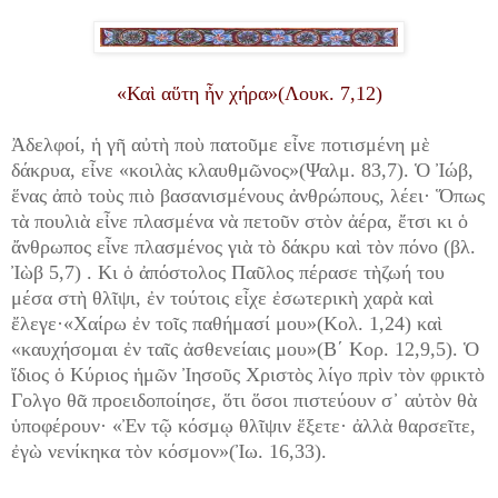
«Καὶ αὕτη ἦν χήρα»(Λουκ. 7,12)
Ἀδελφοί, ἡ γῆ αὐτὴ ποὺ πατοῦμε εἶνε ποτισμένη μὲ
δάκρυα, εἶνε «κοιλὰς κλαυθμῶνος»(Ψαλμ. 83,7). Ὁ Ἰώβ,
ἕνας ἀπὸ τοὺς πιὸ βασανισμένους ἀνθρώπους, λέει· Ὅπως
τὰ πουλιὰ εἶνε πλασμένα νὰ πετοῦν στὸν ἀέρα, ἔτσι κι ὁ
ἄνθρωπος εἶνε πλασμένος γιὰ τὸ δάκρυ καὶ τὸν πόνο (βλ.
Ἰὼβ 5,7) . Κι ὁ ἀπόστολος Παῦλος πέρασε τὴζωή του
μέσα στὴ θλῖψι, ἐν τούτοις εἶχε ἐσωτερικὴ χαρὰ καὶ
ἔλεγε·«Χαίρω ἐν τοῖς παθήμασί μου»(Κολ. 1,24) καὶ
«καυχήσομαι ἐν ταῖς ἀσθενείαις μου»(Β΄ Κορ. 12,9,5). Ὁ
ἴδιος ὁ Κύριος ἡμῶν Ἰησοῦς Χριστὸς λίγο πρὶν τὸν φρικτὸ
Γολγο θᾶ προειδοποίησε, ὅτι ὅσοι πιστεύουν σ᾿ αὐτὸν θὰ
ὑποφέρουν· «Ἐν τῷ κόσμῳ θλῖψιν ἕξετε· ἀλλὰ θαρσεῖτε,
ἐγὼ νενίκηκα τὸν κόσμον»(Ἰω. 16,33).