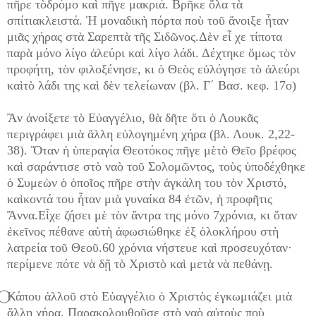
πῆρε τὸδρόμο καὶ πῆγε μακριά. Βρῆκε ὅλα τὰ
σπίτιακλειστά. Ἡ μοναδικὴ πόρτα ποὺ τοῦ ἄνοιξε ἦταν
μιᾶς χήρας στὰ Σαρεπτὰ τῆς Σιδῶνος.Δὲν εἶ χε τίποτα
παρὰ μόνο λίγο ἀλεύρι καὶ λίγο λάδι. Δέχτηκε ὅμως τὸν
προφήτη, τὸν φιλοξένησε, κι ὁ Θεὸς εὐλόγησε τὸ ἀλεύρι
καὶτὸ λάδι της καὶ δὲν τελείωναν (βλ. Γ΄ Βασ. κεφ. 17o)
Ἂν ἀνοίξετε τὸ Εὐαγγέλιο, θὰ δῆτε ὅτι ὁ Λουκᾶς
περιγράφει μιὰ ἄλλη εὐλογημένη χήρα (βλ. Λουκ. 2,22-
38). Ὅταν ἡ ὑπεραγία Θεοτόκος πῆγε μὲτὸ Θεῖο βρέφος
καὶ σαράντισε στὸ ναὸ τοῦ Σολομῶντος, τοὺς ὑποδέχθηκε
ὁ Συμεὼν ὁ ὁποῖος πῆρε στὴν ἀγκάλη του τὸν Χριστό,
καὶκοντά του ἦταν μιὰ γυναίκα 84 ἐτῶν, ἡ προφῆτις
Ἄννα.Εἶχε ζήσει μὲ τὸν ἄντρα της μόνο 7χρόνια, κι ὅταν
ἐκεῖνος πέθανε αὐτὴ ἀφωσιώθηκε ἐξ ὁλοκλήρου στὴ
λατρεία τοῦ Θεοῦ.60 χρόνια νήστευε καὶ προσευχόταν·
περίμενε πότε νὰ δῇ τὸ Χριστὸ καὶ μετὰ νὰ πεθάνῃ.
⃝Κάπου ἀλλοῦ στὸ Εὐαγγέλιο ὁ Χριστὸς ἐγκωμιάζει μιὰ
ἄλλη χήρα. Παρακολουθοῦσε στὸ ναὸ αὐτοὺς ποὺ