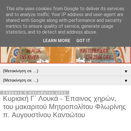
This site uses cookies from Google to deliver its services
and to analyze traffic. Your IP address and user-agent are
shared with Google along with performance and security
metrics to ensure quality of service, generate usage
statistics, and to detect and address abuse.
LEARN MORE
GOT IT
▼
▼
Σάββατο 8 Οκτωβρίου 2022
Κυριακή Γ΄ Λουκά - Έπαινος χηρών,
του μακαριτού Μητροπολίτου Φλωρίνης
π. Αυγουστίνου Καντιώτου