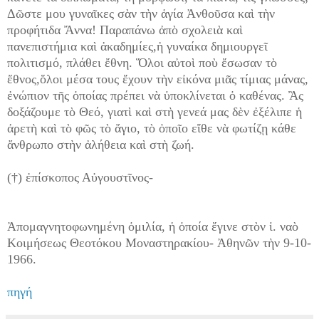
Δῶστε μου γυναῖκες σὰν τὴν ἁγία Ἀνθοῦσα καὶ τὴν
προφήτιδα Ἄννα! Παραπάνω ἀπὸ σχολειὰ καὶ
πανεπιστήμια καὶ ἀκαδημίες,ἡ γυναίκα δημιουργεῖ
πολιτισμό, πλάθει ἔθνη. Ὅλοι αὐτοὶ ποὺ ἔσωσαν τὸ
ἔθνος,ὅλοι μέσα τους ἔχουν τὴν εἰκόνα μιᾶς τίμιας μάνας,
ἐνώπιον τῆς ὁποίας πρέπει νὰ ὑποκλίνεται ὁ καθένας. Ἂς
δοξάζουμε τὸ Θεό, γιατὶ καὶ στὴ γενεά μας δὲν ἐξέλιπε ἡ
ἀρετὴ καὶ τὸ φῶς τὸ ἅγιο, τὸ ὁποῖο εἴθε νὰ φωτίζῃ κάθε
ἄνθρωπο στὴν ἀλήθεια καὶ στὴ ζωή.
(†) ἐπίσκοπος Αὐγουστῖνος-
Ἀπομαγνητοφωνημένη ὁμιλία, ἡ ὁποία ἔγινε στὸν ἱ. ναὸ
Κοιμήσεως Θεοτόκου Μοναστηρακίου- Ἀθηνῶν τὴν 9-10-
1966.
πηγή