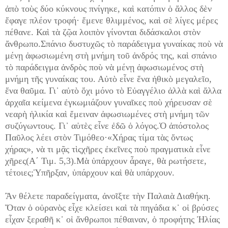
ἀπὸ τοὺς δύο κύκνους πνίγηκε, καὶ κατόπιν ὁ ἄλλος δὲν
ἔφαγε πλέον τροφή· ἔμενε θλιμμένος, καὶ σὲ λίγες μέρες
πέθανε. Καὶ τὰ ζῷα λοιπὸν γίνονται διδάσκαλοι στὸν
ἄνθρωπο.Σπάνιο δυστυχῶς τὸ παράδειγμα γυναίκας ποὺ νὰ
μένῃ ἀφωσιωμένη στὴ μνήμη τοῦ ἀνδρός της, καὶ σπάνιο
τὸ παράδειγμα ἀνδρὸς ποὺ νὰ μένῃ ἀφωσιωμένος στὴ
μνήμη τῆς γυναίκας του. Αὐτὸ εἶνε ἕνα ἠθικὸ μεγαλεῖο,
ἕνα θαῦμα. Γι᾽ αὐτὸ ὄχι μόνο τὸ Εὐαγγέλιο ἀλλὰ καὶ ἄλλα
ἀρχαῖα κείμενα ἐγκωμιάζουν γυναῖκες ποὺ χήρευσαν σὲ
νεαρὴ ἡλικία καὶ ἔμειναν ἀφωσιωμένες στὴ μνήμη τῶν
συζύγωντους. Γι᾽ αὐτὲς εἶνε ἐδῶ ὁ λόγος.Ὁ ἀπόστολος
Παῦλος λέει στὸν Τιμόθεο·«Χήρας τίμα τὰς ὄντως
χήρας», νὰ τι μᾷς τὶςχῆρες ἐκεῖνες ποὺ πραγματικὰ εἶνε
χῆρες(Α΄ Τιμ. 5,3).Μὰ ὑπάρχουν ἆραγε, θὰ ρωτήσετε,
τέτοιες;Ὑπῆρξαν, ὑπάρχουν καὶ θὰ υπάρχουν.
Ἂν θέλετε παραδείγματα, ἀνοῖξτε τὴν Παλαιὰ Διαθήκη.
Ὅταν ὁ οὐρανὸς εἶχε κλείσει καὶ τὰ πηγάδια κ᾽ οἱ βρύσες
εἶχαν ξεραθῆ κ᾽ οἱ ἄνθρωποι πέθαιναν, ὁ προφήτης Ἠλίας