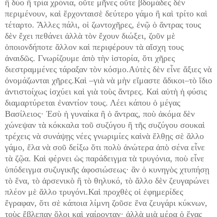
ἢ δύο ἢ τρία χρόνια, οὔτε μῆνες οὔτε βδομάδες δὲν
περιμένουν, καὶ ἔρχονταισὲ δεύτερο γάμο ἢ καὶ τρίτο καὶ
τέταρτο. Ἄλλες πάλι, οἱ ζωντοχῆρες, ἐνῷ ὁ ἄντρας τους
δὲν ἔχει πεθάνει ἀλλὰ τὸν ἔχουν διώξει, ζοῦν μὲ
ὁποιονδήποτε ἄλλον καὶ περιφέρουν τὰ αἴσχη τους
ἀναιδῶς. Γνωρίζουμε ἀπὸ τὴν ἱστορία, ὅτι χῆρες
διεστραμμένες τάραξαν τὸν κόσμο.Αὐτὲς δὲν εἶνε ἄξιες νὰ
ὀνομάζωνται χῆρες.Καὶ –γιὰ νὰ μὴν εἴμαστε ἄδικοι–τὸ ἴδιο
ἀντιστοίχως ἰσχύει καὶ γιὰ τοὺς ἄντρες. Καὶ αὐτὴ ἡ φύσις
διαμαρτύρεται ἐναντίον τους. Λέει κάπου ὁ μέγας
Βασίλειος· Ἐσὺ ἡ γυναίκα ἢ ὁ ἄντρας, ποὺ ἀκόμα δὲν
χώνεψαν τὰ κόκκαλα τοῦ συζύγου ἢ τῆς συζύγου σουκαὶ
τρέχεις νὰ συνάψῃς νέες γνωριμίες καὶνὰ ἔλθῃς σὲ ἄλλο
γάμο, ἔλα νὰ σοῦ δείξω ὅτι πολὺ ἀνώτερα ἀπὸ σένα εἶνε
τὰ ζῷα. Καὶ φέρνει ὡς παράδειγμα τὰ τρυγόνια, ποὺ εἶνε
ὑπόδειγμα συζυγικῆς ἀφοσιώσεως· ἂν ὁ κυνηγὸς χτυπήσῃ
τὸ ἕνα, τὸ ἀρσενικὸ ἢ τὸ θηλυκό, τὸ ἄλλο δὲν ζευγαρώνει
πλέον μὲ ἄλλο τρυγόνι.Καὶ προχθὲς οἱ ἐφημερίδες
ἔγραφαν, ὅτι σὲ κάποια λίμνη ζοῦσε ἕνα ζευγάρι κύκνων,
τοὺς ἔβλεπαν ὅλοι καὶ χαίρονταν· ἀλλὰ μιὰ μέρα ὁ ἕνας