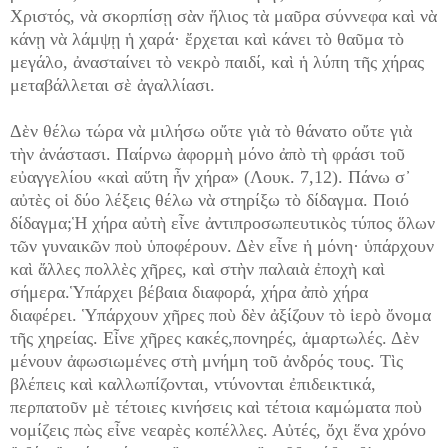
Χριστός, νὰ σκορπίσῃ σὰν ἥλιος τὰ μαῦρα σύννεφα καὶ νὰ
κάνῃ νὰ λάμψῃ ἡ χαρά· ἔρχεται καὶ κάνει τὸ θαῦμα τὸ
μεγάλο, ἀνασταίνει τὸ νεκρὸ παιδί, καὶ ἡ λύπη τῆς χήρας
μεταβάλλεται σὲ ἀγαλλίασι.
Δὲν θέλω τώρα νὰ μιλήσω οὔτε γιὰ τὸ θάνατο οὔτε γιὰ
τὴν ἀνάστασι. Παίρνω ἀφορμὴ μόνο ἀπὸ τὴ φράσι τοῦ
εὐαγγελίου «καὶ αὕτη ἦν χήρα» (Λουκ. 7,12). Πάνω σ᾿
αὐτὲς οἱ δύο λέξεις θέλω νὰ στηρίξω τὸ δίδαγμα. Ποιό
δίδαγμα;Ἡ χήρα αὐτὴ εἶνε ἀντιπροσωπευτικὸς τύπος ὅλων
τῶν γυναικῶν ποὺ ὑποφέρουν. Δὲν εἶνε ἡ μόνη· ὑπάρχουν
καὶ ἄλλες πολλὲς χῆρες, καὶ στὴν παλαιὰ ἐποχὴ καὶ
σήμερα.Ὑπάρχει βέβαια διαφορά, χήρα ἀπὸ χήρα
διαφέρει. Ὑπάρχουν χῆρες ποὺ δὲν ἀξίζουν τὸ ἱερὸ ὄνομα
τῆς χηρείας. Εἶνε χῆρες κακές,πονηρές, ἁμαρτωλές. Δὲν
μένουν ἀφωσιωμένες στὴ μνήμη τοῦ ἀνδρός τους. Τὶς
βλέπεις καὶ καλλωπίζονται, ντύνονται ἐπιδεικτικά,
περπατοῦν μὲ τέτοιες κινήσεις καὶ τέτοια καμώματα ποὺ
νομίζεις πὼς εἶνε νεαρὲς κοπέλλες. Αὐτές, ὄχι ἕνα χρόνο