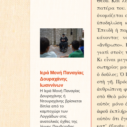
Θεοῦ. Καὶ λ
πατέρα του.
ὀνομάζεται 
ὑποδηλώση 
Ἐπειδὴ ἡ πα
κάνοντας ν
«ἄνθρωπο». 
γιατὶ στοὺς 
Κι εἶναι μεγ
σωτηρίας μας
Ιερά Μονή Παναγίας
ὁ δοῦλος; Ὁ 
Δουραχάνης
στὴ γῆ. Πρό
Ιωαννίνων
ἀνθρώπινη φ
Η Ιερά Μονή Παναγίας
στὸ Θεὸ μόν
Δουραχάνης ή
Ντουραχάνης βρίσκεται
αὐτὸς μόνο 
δίπλα από το
ἀφοῦ ἐκπλήρω
καμποχώρι των
Λογγάδων στις
αὐτὸν ὅτι ἔγ
ανατολικές όχθες της
κατ’ ἐξοχὴν
λίμνης Παμβώτιδας ...