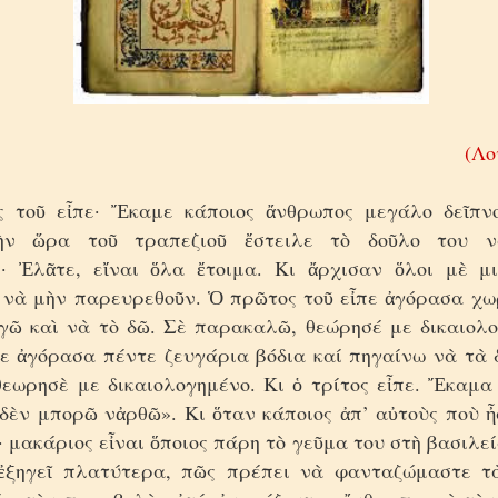
(Λο
ς τοῦ εἶπε· Ἔκαμε κάποιος ἄνθρωπος μεγάλο δεῖπν
ὴν ὥρα τοῦ τραπεζιοῦ ἔστειλε τὸ δοῦλο του 
· Ἐλᾶτε, εἴναι ὅλα ἔτοιμα. Κι ἄρχισαν ὅλοι μὲ 
νὰ μὴν παρευρεθοῦν. Ὁ πρῶτος τοῦ εἶπε ἀγόρασα χω
γῶ καὶ νὰ τὸ δῶ. Σὲ παρακαλῶ, θεώρησέ με δικαιολο
πε ἀγόρασα πέντε ζευγάρια βόδια καί πηγαίνω νὰ τὰ 
εωρησὲ με δικαιολογημένο. Κι ὁ τρίτος εἶπε. Ἔκαμα
 δὲν μπορῶ νἀρθῶ». Κι ὅταν κάποιος ἀπ’ αὐτοὺς ποὺ 
· μακάριος εἶναι ὅποιος πάρη τὸ γεῦμα του στὴ βασιλεί
ἐξηγεῖ πλατύτερα, πῶς πρέπει νὰ φανταζώμαστε τ