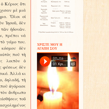
 ὁ Κύριος ὅτι
ρχισαν μὲ μιὰ
ημα. Ὅλοι οἰ
ὸν Ἰησοῦ, δὲν
 τῶν ἡδονῶν.
ν, πρέπει νὰ
τὸ γάμο του.
ΧΡΙΣΤΕ ΜΟΥ Η
 κόσμου δὲν
ΑΓΑΠΗ ΣΟΥ
αὐτὸς ποὺ τὴ
ας λοιπὸν ὁ
ῆς φύσεως δὲν
σικό. Ἀλλὰ κι
ο, δηλαδή, τὴ
 ποὺ ἀγόρασε
ὶ τὸν ἄνθρωπο
αἰσθήσεις τοῦ
πασχολημένος