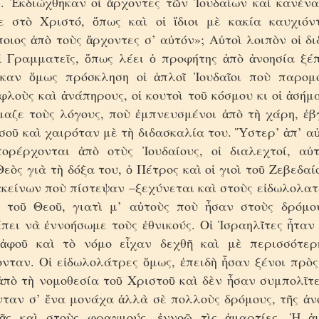
. Ἐκδιώχθηκαν οἱ ἄρχοντες τῶν Ἰουδαίων καὶ κανένα
ε στὸ Χριστό, ὅπως καὶ οἱ ἴδιοι μὲ κακία καυχιό
οιος ἀπὸ τοὺς ἄρχοντες σ’ αὐτόν»; Αὐτοὶ λοιπὸν οἱ δ
ἱ Γραμματεῖς, ὅπως λέει ὁ προφήτης ἀπὸ ἀνοησία ξέ
καν ὅμως πρόσκληση οἱ ἁπλοῖ Ἰουδαῖοι ποὺ παρομ
φλοὺς καὶ ἀνάπηρους, οἱ κουτοὶ τοῦ κόσμου κι οἱ ἀσήμα
μαζε τοὺς λόγους, ποὺ ἐμπνευσμένοι ἀπὸ τὴ χάρη, ἐβ
σοῦ καὶ χαιρόταν μὲ τὴ διδασκαλία του. Ὕστερ’ ἀπ’ α
ορέρχονται ἀπὸ οτὺς Ἰουδαίους, οἱ διαλεχτοί, αὐ
εὸς γιὰ τὴ δόξα του, ὁ Πέτρος καὶ οἱ γιοὶ τοῦ Ζεβεδαί
ἐκείνων ποὺ πίστεψαν –ξεχύνεται καὶ στοὺς εἰδωλολα
 τοῦ Θεοῦ, γιατὶ μ’ αὐτοὺς ποὺ ἦσαν στοὺς δρόμο
πει νὰ ἐννοήσωμε τοὺς ἐθνικούς. Οἱ Ἰσραηλῖτες ἦταν
 ἀφοῦ καὶ τὸ νόμο εἶχαν δεχθῆ καὶ μὲ περισσότερ
νταν. Οἱ εἰδωλολάτρες ὅμως, ἐπειδὴ ἦσαν ξένοι πρὸς 
ἀπὸ τὴ νομοθεσία τοῦ Χριστοῦ καὶ δὲν ἦσαν συμπολῖτ
νταν σ’ ἕνα μονάχα ἀλλὰ σὲ πολλοὺς δρόμους, τῆς ἀνο
ᾶς καὶ στοὺς φραγμούς, ἐννοῶ τὶς ἁμαρτίες. Ἡ ἁ