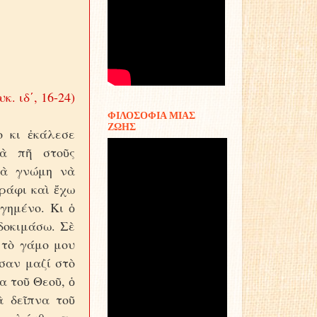
υκ. ιδ΄, 16-24)
ΦΙΛΟΣΟΦΙΑ ΜΙΑΣ
ΖΩΗΣ
ο κι ἐκάλεσε
νὰ πῆ στοῦς
μιὰ γνώμη νὰ
ράφι καὶ ἔχω
γημένο. Κι ὁ
δοκιμάσω. Σὲ
 τὸ γάμο μου
ἦσαν μαζί στὸ
α τοῦ Θεοῦ, ὁ
ὰ δεῖπνα τοῦ