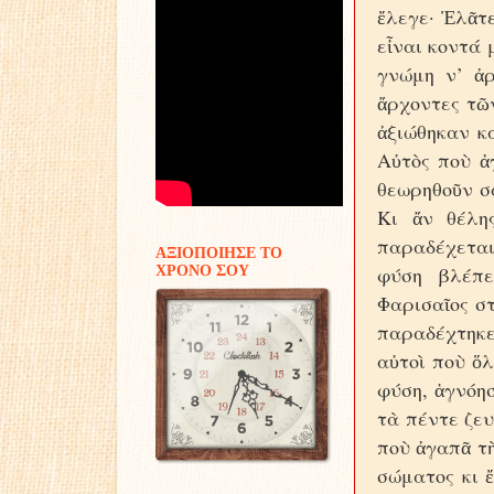
ἔλεγε· Ἐλᾶτε
εἶναι κοντά 
γνώμη ν’ ἀρ
ἄρχοντες τῶν
ἀξιώθηκαν κ
Αὐτὸς ποὺ ἀ
θεωρηθοῦν σ
Κι ἄν θέλη
παραδέχεται
ΑΞΙΟΠΟΙΗΣΕ ΤΟ
φύση βλέπε
ΧΡΟΝΟ ΣΟΥ
Φαρισαῖος στ
παραδέχτηκε 
αὐτοὶ ποὺ ὅλ
φύση, ἁγνόη
τὰ πέντε ζευ
ποὺ ἀγαπᾶ τὴ
σώματος κι 