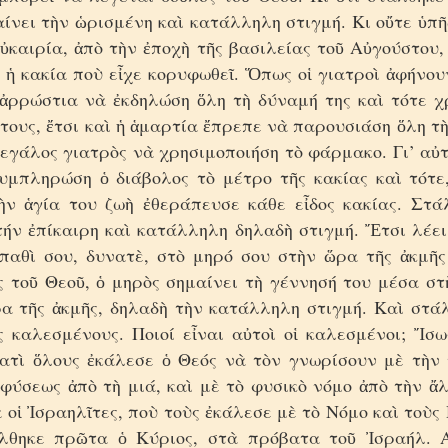
ίνει τὴν ὡρισμένη καὶ κατάλληλη στιγμή. Κι οὔτε ὑπ
ὐκαιρία, ἀπὸ τὴν ἐποχὴ τῆς βασιλείας τοῦ Αὐγούστου,
 ἡ κακία ποὺ εἶχε κορυφωθεῖ. Ὅπως οἱ γιατροὶ ἀφήνου
 ἀρρώστια νὰ ἐκδηλώση ὅλη τὴ δύναμή της καὶ τότε χ
ους, ἔτσι καὶ ἡ ἁμαρτία ἔπρεπε νὰ παρουσιάση ὅλη τὴ
μεγάλος γιατρὸς νὰ χρησιμοποιήση τὸ φάρμακο. Γι’ αὐ
υμπληρώση ὁ διάβολος τὸ μέτρο τῆς κακίας καὶ τότε
ὴν ἁγία του ζωὴ ἐθεράπευσε κάθε εἶδος κακίας. Στά
ήν ἐπίκαιρη καὶ κατάλληλη δηλαδὴ στιγμή. Ἔτσι λέει
παθὶ σου, δυνατὲ, στὸ μηρό σου στὴν ὥρα τῆς ἀκμῆς
ς τοῦ Θεοῦ, ὁ μηρὸς σημαίνει τὴ γέννησή του μέσα σ
ρα τῆς ἀκμῆς, δηλαδὴ τὴν κατάλληλη στιγμή. Καὶ στάλ
 καλεσμένους. Ποιοί εἶναι αὐτοὶ οἱ καλεσμένοι; Ἴσω
ιατὶ ὅλους ἐκάλεσε ὁ Θεός νὰ τὸν γνωρίσουν μὲ τὴν 
φύσεως ἀπὸ τὴ μιά, καὶ μὲ τὸ φυσικὸ νόμο ἀπὸ τὴν ἄ
α οἱ Ἰσραηλῖτες, ποὺ τοὺς ἐκάλεσε μὲ τὸ Νόμο καὶ τοὺς
λθηκε πρῶτα ὁ Κύριος, στὰ πρόβατα τοῦ Ἰσραήλ. 