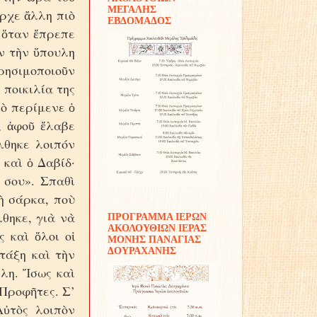
ΜΕΓΑΛΗΣ
ῆρχε ἄλλη πιὸ
ΕΒΔΟΜΑΔΟΣ
 ὅταν ἔπρεπε
ν τὴν ὕπουλη
ρησιμοποιοῦν
 ποικιλία της
τὸ περίμενε ὁ
, ἀφοῦ ἔλαβε
λθηκε λοιπόν
 καὶ ὁ Δαβίδ·
 σου». Σπαθὶ
τὴ σάρκα, ποὺ
θηκε, γιὰ νὰ
ΠΡΟΓΡΑΜΜΑ ΙΕΡΩΝ
ΑΚΟΛΟΥΘΙΩΝ ΙΕΡΑΣ
ς καὶ ὅλοι οἱ
ΜΟΝΗΣ ΠΑΝΑΓΙΑΣ
ΔΟΥΡΑΧΑΝΗΣ
τάξη καὶ τὴν
λλη. Ἴσως καὶ
 Προφῆτες. Σ’
Αὐτὸς λοιπὸν