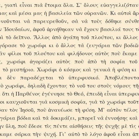
, γιατὶ εἶναι πιὰ ἕτοιμα ὅλα. Σ’ ὅλους εὐαγγελιζόταν
μας καὶ μέσα μας ἡ βασιλεία τῶν οὐρανῶν. Κι αὐτοὶ ἄ
νοῦνται νὰ παρευρεθοῦν, σὰ νὰ τοὺς δόθηκε σύνθ
 Ἰδουδαίων, ἀφοῦ ἀρνήθηκαν νὰ ἔχουν βασιλιά τους τ
αὶ τὸ δεῖπνο. Ἄλλος ἀπὸ ἀγάπη τοῦ πλούτου, κι ἄλλος
γόρασε τὸ χωράφι κι ὁ ἄλλος τὰ ζευγάρια τῶν βοδιῶ
ὰν φίλοι τοῦ πλούτου καὶ φιλήδονος αὐτὸς ποὺ ἔκαμε 
ς, χωράφι ἀγοράζει αὐτὸς ποὺ ἀπὸ τὴ σοφία τοῦ
 τὸ μυστήριο. Χωράφι ὁ κόσμος καὶ γενικὰ ἡ φύση κι 
ι δὲν παραδέχεται τὸ ὑπερφυσικό. Ἀποβλέποντ
ὸ χωράφι, δηλαδὴ ἔχοντας τὸ νοῦ του στοὺς νόμους τ
ὅτι ἡ Παρθένος ἐγέννησε τὸ Θεό, ἐπειδὴ εἶναι ὑπερφυ
οι καυχιοῦνται γιὰ κοσμικὴ σοφία, γιὰ τὸ χωράφι τοῦτ
σαν τὸν Ἰησοῦ, ποὺ ἀνανέωσε τὴ φύση. Μ’ αὐτὸν τέλος
γάρια βόδια καὶ τὰ δοκιμάζει, μπορεῖ νὰ ἐννοήσης κα
ν ὕλη, ποὺ ἔδεσε τὶς πέντε αἰσθήσεις τῆς ψυχῆς μὲ τὶς 
ἔκαμε σάρκα τὴν ψυχή. Γι’ αὐτὸ τὸ λόγο ἀφοῦ εἶναι ἀ