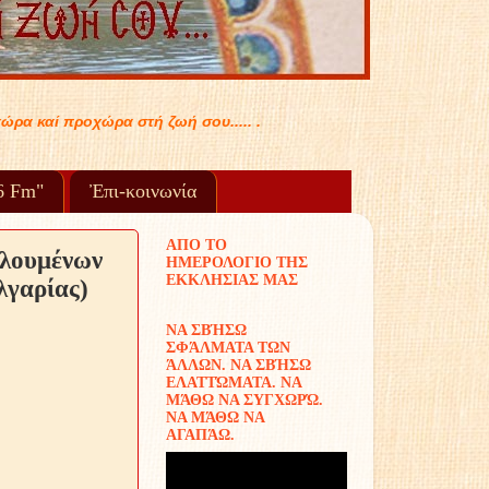
.. .
96 Fm"
Ἐπι-κοινωνία
ΑΠΟ ΤΟ
αλουμένων
ΗΜΕΡΟΛΟΓΙΟ ΤΗΣ
ΕΚΚΛΗΣΙΑΣ ΜΑΣ
λγαρίας)
ΝΑ ΣΒΉΣΩ
ΣΦΆΛΜΑΤΑ ΤΩΝ
ΆΛΛΩΝ. ΝΑ ΣΒΉΣΩ
ΕΛΑΤΤΏΜΑΤΑ. ΝΑ
ΜΆΘΩ ΝΑ ΣΥΓΧΩΡΏ.
ΝΑ ΜΆΘΩ ΝΑ
ΑΓΑΠΆΩ.