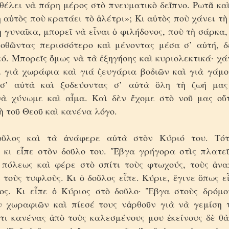
 θέλει νὰ πάρη μέρος στὸ πνευματικὸ δεῖπνο. Ρωτᾶ καὶ
αὐτὸς ποὺ κρατάει τὸ ἀλέτρι»; Κι αὐτὸς ποὺ χάνει τὴ
ὴ γυναῖκα, μπορεῖ νὰ εἶναι ὁ φιλήδονος, ποὺ τὴ σάρκα
ποθῶντας περισσότερο καὶ μένοντας μέσα σ’ αὐτή, δ
ό. Μπορεῖς ὅμως νὰ τὰ ἐξηγήσης καὶ κυριολεκτικά· χ
ὶ γιὰ χωράφια καὶ γιά ζευγάρια βοδιῶν καὶ γιὰ γάμο
 σ’ αὐτὰ καὶ ξοδεύοντας σ’ αὐτὰ ὅλη τὴ ζωή μας
ὰ χύνωμε καὶ αἷμα. Καὶ δὲν ἔχομε στὸ νοῦ μας οὔ
 τοῦ Θεοῦ καὶ κανένα λόγο.
ῦλος καὶ τὰ ἀνάφερε αὐτὰ στὸν Κύριό του. Τό
ς κι εἶπε στὸν δοῦλο του. Ἔβγα γρήγορα στὶς πλατεῖ
 πόλεως καὶ φέρε στὸ σπίτι τοὺς φτωχούς, τοὺς ἀνα
 τοὺς τυφλοὺς. Κι ὁ δοῦλος εἶπε. Κύριε, ἔγινε ὅπως ε
ος. Κι εἶπε ὁ Κύριος στὸ δοῦλο· Ἔβγα στοὺς δρόμο
 χωραφιῶν καὶ πίεσέ τους νἀρθοῦν γιὰ νὰ γεμίση τ
τι κανένας ἀπὸ τοὺς καλεσμένους μου ἐκείνους δὲ θὰ