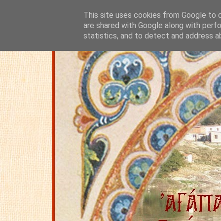
This site uses cookies from Google to de
are shared with Google along with perfo
statistics, and to detect and address a