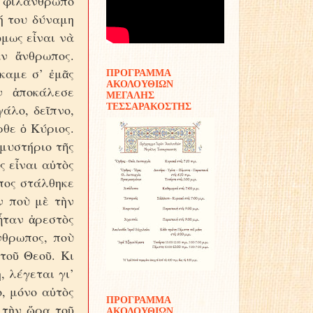
ν φιλάνθρωπο
ή του δύναμη
μως εἶναι νὰ
ν ἄνθρωπος.
καμε σ’ ἐμᾶς
ΠΡΟΓΡΑΜΜΑ
ΑΚΟΛΟΥΘΙΩΝ
ν ἀποκάλεσε
ΜΕΓΑΛΗΣ
ΤΕΣΣΑΡΑΚΟΣΤΗΣ
άλο, δεῖπνο,
ρθε ὁ Κύριος.
 μυστήριο τῆς
ς εἶναι αὐτὸς
ωπος στάλθηκε
ν ποὺ μὲ τὴν
ἦταν ἀρεστὸς
νθρωπος, ποὺ
τοῦ Θεοῦ. Κι
, λέγεται γι’
ο, μόνο αὐτὸς
ΠΡΟΓΡΑΜΜΑ
 τὴν ὥρα τοῦ
ΑΚΟΛΟΥΘΙΩΝ