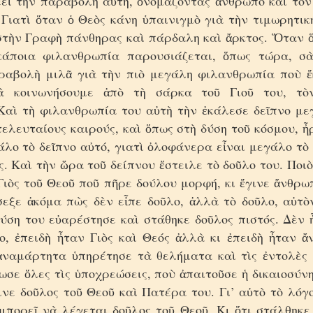
έει τὴν παραβολὴ αὐτή, ὀνομάζοντας ἄνθρωπο καὶ τὸ
 Γιατὶ ὅταν ὁ Θεὸς κάνη ὑπαινιγμὸ γιὰ τὴν τιμωρητικ
στὴν Γραφὴ πάνθηρας καὶ πάρδαλη καὶ ἄρκτος. Ὅταν ὅ
κάποια φιλανθρωπία παρουσιάζεται, ὅπως τώρα, σὰ
ραβολὴ μιλᾶ γιὰ τὴν πιὸ μεγάλη φιλανθρωπία
ποὺ ἔ
ὰ κοινωνήσουμε ἀπὸ τὴ σάρκα τοῦ Γιοῦ του, τὸ
Καὶ τὴ φιλανθρωπία του
αὐτὴ τὴν ἐκάλεσε δεῖπνο μεγ
τελευταίους καιρούς, καὶ ὅπως στὴ δύση τοῦ κόσμου, ἦ
άλο τὸ δεῖπνο αὐτό, γιατὶ ὀλοφάνερα εἶναι μεγάλο τὸ
. Καὶ τὴν ὥρα τοῦ δείπνου ἔστειλε τὸ δοῦλο του. Ποιὸ
Γιὸς τοῦ Θεοῦ ποῦ πῆρε δούλου μορφή, κι ἔγινε ἄνθρ
σεξε ἀκόμα πὼς δὲν εἶπε δοῦλο, ἀλλὰ τὸ δοῦλο, αὐτὸ
ύση του εὐαρέστησε καὶ στάθηκε
δοῦλος πιστός. Δὲν 
ο, ἐπειδὴ ἦταν Γιὸς καὶ Θεός ἀλλὰ κι ἐπειδὴ ἦταν ἄ
ἀναμάρτητα ὑπηρέτησε τὰ θελήματα καὶ τὶς ἐντολὲς 
σε ὅλες τὶς ὑποχρεώσεις, ποὺ ἀπαιτοῦσε ἡ δικαιοσύνη
ινε δοῦλος τοῦ Θεοῦ καὶ Πατέρα του. Γι’ αὐτὸ τὸ λόγ
 μπορεῖ νὰ λέγεται δοῦλος τοῦ Θεοῦ. Κι ὅτι στάλθηκε