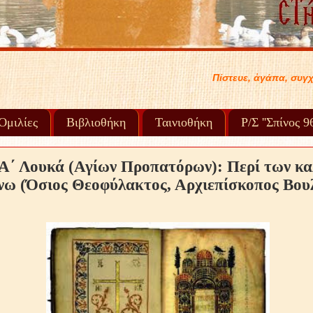
Πίστευε, ἀγάπα, συγχώρα καί προχώρα στή ζωή σου...
Ὁμιλίες
Βιβλιοθήκη
Ταινιοθήκη
Ρ/Σ ''Σπίνος 
Α΄ Λουκά (Αγίων Προπατόρων): Περί των κ
πνω (Όσιος Θεοφύλακτος, Αρχιεπίσκοπος Βου