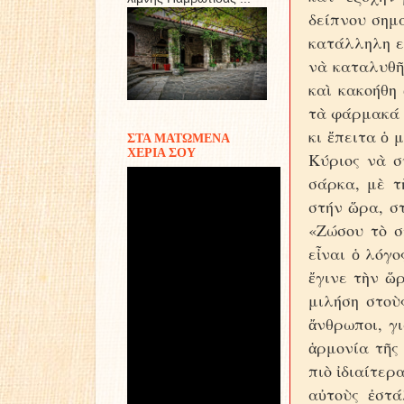
δείπνου σημα
κατάλληλη ε
νὰ καταλυθῆ
καὶ κακοήθη
τὰ φάρμακά τ
κι ἔπειτα ὁ 
ΣΤΑ ΜΑΤΩΜΕΝΑ
ΧΕΡΙΑ ΣΟΥ
Κύριος νὰ σ
σάρκα, μὲ τ
στήν ὥρα, στ
«Ζώσου τὸ σ
εἶναι ὁ λόγο
ἔγινε τὴν ὥ
μιλήση στοὺς
ἄνθρωποι, γ
ἁρμονία τῆς 
πιὸ ἰδιαίτερ
αὐτοὺς ἐστά