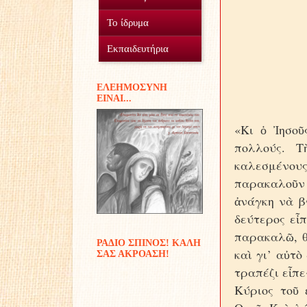
Ο Σύλλογος
Το ίδρυμα
Οικοτροφείο
Εθελοντισμός
Εκπαιδευτήρια
Γυμνάσιο Δουραχάνης
Προσφοράς έργα...
Μέσα και πόροι
EΛΕΗΜΟΣΥΝΗ
ΕIΝΑΙ...
Δημοτικό Δουραχάνης
Διακονίες
Παιδικές αναμνήσεις
«Κι ὁ Ἰησοῦ
πολλούς. Τ
καλεσμένους
παρακαλοῦν 
ἀνάγκη νὰ β
δεύτερος εἶ
παρακαλῶ, θ
ΡΑΔΙΟ ΣΠΙΝΟΣ! ΚΑΛΗ
καὶ γι’ αὐτὸ
ΣΑΣ ΑΚΡΟΑΣΗ!
τραπέζι εἶπε
Κύριος τοῦ 