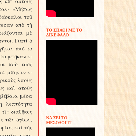
ς ἀπ’ αὐτοὺς
νταν· «Μήπως
ιδάσκαλοι τοῦ
πεσαν ἀπὸ τὴ
ΤΟ ΣΠΑΘΙ ΜΕ ΤΟ
οιάζονται μὲ
ΔΙΚΕΦΑΛΟ
ντοι. Γιατὶ ὁ
γῆκαν ἀπὸ τὸ
ὐτὸ μπῆκαν κι
τοὶ ποὺ τοὺς
ου, μπῆκαν κι
τρικοὺς λαοὺς
υς καὶ στοὺς
 βέβαια μέσα
η λεπτότητα
τὶς διαθῆκες
ΝΑ ΖΕΙ ΤΟ
ες τῶν ἁγίων,
ΜΕΣΟΛΟΓΓΙ
μίας καὶ τὴς
μαρτία εἶναι