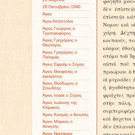
φαγητό μου»
28 Οκτωβρίου 1940
δὲν ἐπίστεψ
Άγιοι
ἐπίστεψε κάπ
Άγιοι Απόστολοι
Νομου καὶ ο
Άγιος Γεώργιος ο
χάρη. Δέχτη
Τροπαιοφόρος
κουτσοὺς, τυ
Άγιος Γρηγόριος ο
Θεολόγος
κόσμος ἐθαύ
Άγιος Γρηγόριος ο
στόμα τοῦ Ἰη
Παλαμάς
αὐτοὶ ποὺ π
Άγιος Εφραίμ ο Σύρος
προώρισε ὁ Θ
Άγιος Θεοφάνης ο
έγκλειστος
οἱ μυριάδες 
Άγιος Θεόδωρος ο
ἡ ἀγαθότητα
Στουδίτης
φράχτες πρέ
Άγιος Ισαάκ ο Σύρος
στὴν πόλη,
Άγιος Ιωάννης της
Κλίμακος
συμπεριφέρο
Άγιος Κοσμάς ο Αιτωλός
καὶ ἄσχετοι 
Άγιος Μάρκος ο
δὲν ἐπλανιό
Ασκητής
στενοκεφαλι
Άγιος Νεκτάριος