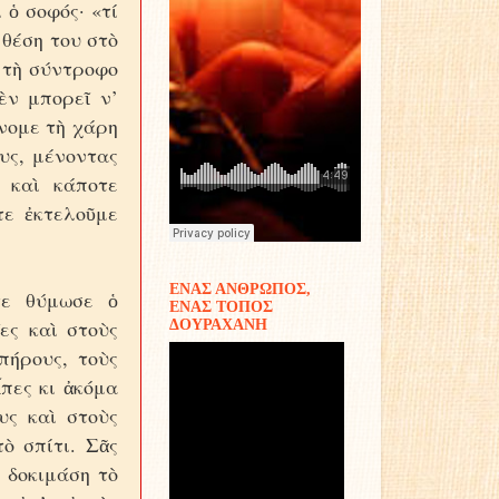
 ὁ σοφός· «τί
 θέση του στὸ
, τὴ σύντροφο
ὲν μπορεῖ ν’
άνομε τὴ χάρη
υς, μένοντας
 καὶ κάποτε
τε ἐκτελοῦμε
ΕΝΑΣ ΑΝΘΡΩΠΟΣ,
τε θύμωσε ὁ
ΕΝΑΣ ΤΟΠΟΣ
ες καὶ στοὺς
ΔΟΥΡΑΧΑΝΗ
πήρους, τοὺς
ἶπες κι ἀκόμα
υς καὶ στοὺς
ὸ σπίτι. Σᾶς
 δοκιμάση τὸ