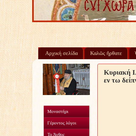
Αρχική σελίδα
Καλῶς ἤρθατε
Κυριακή Ι
εν τω δεί
Μοναστήρι
Γέροντος λόγοι
Το Άνθος