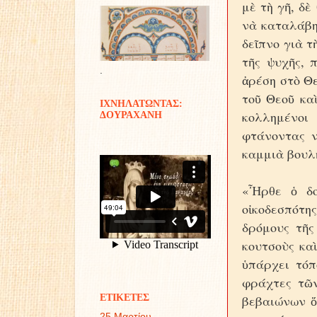
μὲ τὴ γῆ, δὲ
νὰ καταλάβη 
δεῖπνο γιὰ τ
τῆς ψυχῆς, 
.
ἀρέση στὸ Θε
τοῦ Θεοῦ κα
ΙΧΝΗΛΑΤΩΝΤΑΣ:
κολλημένοι
ΔΟΥΡΑΧΑΝΗ
φτάνοντας ν
καμμιὰ βουλὴ
«Ἦρθε ὁ δο
οἰκοδεσπότη
δρόμους τῆς
κουτσοὺς καὶ
ὑπάρχει τόπ
φράχτες τῶν
ΕΤΙΚΕΤΕΣ
βεβαιώνων ὅ
25 Μαρτίου