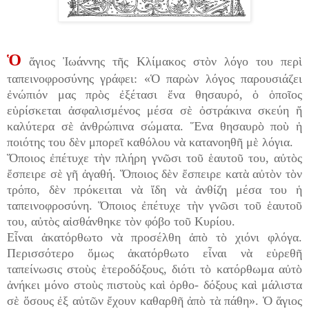
Ὁ
ἅγιος Ἰωάννης τῆς Κλίμακος στὸν λόγο του περὶ
ταπεινοφροσύνης γράφει: «Ὁ παρὼν λόγος παρουσιάζει
ἐνώπιόν μας πρὸς ἐξέτασι ἕνα θησαυρό, ὁ ὁποῖος
εὑρίσκεται ἀσφαλισμένος μέσα σὲ ὀστράκινα σκεύη ἤ
καλύτερα σὲ ἀνθρώπινα σώματα. Ἕνα θησαυρὸ ποὺ ἡ
ποιότης του δὲν μπορεῖ καθόλου νὰ κατανοηθῆ μὲ λόγια.
Ὅποιος ἐπέτυχε τὴν πλήρη γνῶσι τοῦ ἑαυτοῦ του, αὐτὸς
ἔσπειρε σὲ γῆ ἀγαθή. Ὅποιος δὲν ἔσπειρε κατὰ αὐτὸν τὸν
τρόπο, δὲν πρόκειται νὰ ἴδη νὰ ἀνθίζη μέσα του ἡ
ταπεινοφροσύνη. Ὅποιος ἐπέτυχε τὴν γνῶσι τοῦ ἑαυτοῦ
του, αὐτὸς αἰσθάνθηκε τὸν φόβο τοῦ Κυρίου.
Εἶναι ἀκατόρθωτο νὰ προσέλθη ἀπὸ τὸ χιόνι φλόγα.
Περισσότερο ὅμως ἀκατόρθωτο εἶναι νὰ εὑρεθῆ
ταπείνωσις στοὺς ἑτεροδόξους, διότι τὸ κατόρθωμα αὐτὸ
ἀνήκει μόνο στοὺς πιστοὺς καὶ ὀρθο- δόξους καὶ μάλιστα
σὲ ὅσους ἐξ αὐτῶν ἔχουν καθαρθῆ ἀπὸ τὰ πάθη». Ὁ ἅγιος