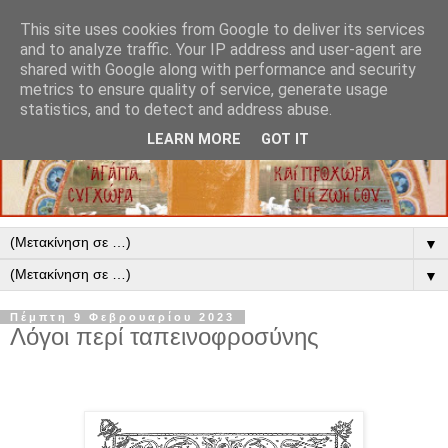
This site uses cookies from Google to deliver its services
and to analyze traffic. Your IP address and user-agent are
shared with Google along with performance and security
metrics to ensure quality of service, generate usage
statistics, and to detect and address abuse.
LEARN MORE
GOT IT
▼
▼
Πέμπτη 9 Φεβρουαρίου 2023
Λόγοι περί ταπεινοφροσύνης