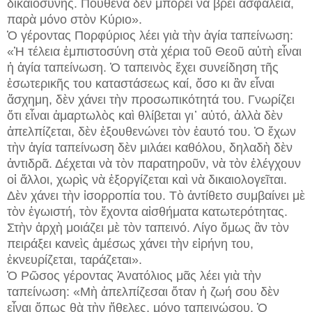
δικαιοσύνης. Πουθενὰ δὲν μπορεῖ νὰ βρεῖ ἀσφάλεια,
παρὰ μόνο στὸν Κύριο».
Ὁ γέροντας Πορφύριος λέει γιὰ τὴν ἁγία ταπείνωση:
«Ἡ τέλεια ἐμπιστοσύνη στὰ χέρια τοῦ Θεοῦ αὐτὴ εἶναι
ἡ ἁγία ταπείνωση. Ὁ ταπεινὸς ἔχει συνείδηση τῆς
ἐσωτερικῆς του καταστάσεως καί, ὅσο κι ἂν εἶναι
ἄσχημη, δὲν χάνει τὴν προσωπικότητά του. Γνωρίζει
ὅτι εἶναι ἁμαρτωλὸς καὶ θλίβεται γι᾽ αὐτό, ἀλλὰ δὲν
ἀπελπίζεται, δὲν ἐξουθενώνει τὸν ἑαυτό του. Ὁ ἔχων
τὴν ἁγία ταπείνωση δὲν μιλάει καθόλου, δηλαδὴ δὲν
ἀντιδρᾶ. Δέχεται νὰ τὸν παρατηροῦν, νὰ τὸν ἐλέγχουν
οἱ ἄλλοι, χωρὶς νὰ ἐξοργίζεται καὶ νὰ δικαιολογεῖται.
Δὲν χάνει τὴν ἰσορροπία του. Τὸ ἀντίθετο συμβαίνει μὲ
τὸν ἐγωιστή, τὸν ἔχοντα αἰσθήματα κατωτερότητας.
Στὴν ἀρχὴ μοιάζει μὲ τὸν ταπεινό. Λίγο ὅμως ἂν τὸν
πειράξει κανεὶς ἀμέσως χάνει τὴν εἰρήνη του,
ἐκνευρίζεται, ταράζεται».
Ὁ Ρῶσος γέροντας Ἀνατόλιος μᾶς λέει γιὰ τὴν
ταπείνωση: «Μὴ ἀπελπίζεσαι ὅταν ἡ ζωή σου δὲν
εἶναι ὅπως θὰ τὴν ἤθελες, μόνο ταπεινώσου. Ὁ