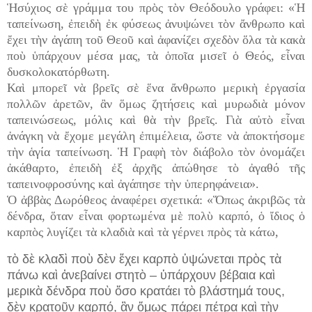
Ἡσύχιος σὲ γράμμα του πρὸς τὸν Θεόδουλο γράφει: «Ἡ
ταπείνωση, ἐπειδὴ ἐκ φύσεως ἀνυψώνει τὸν ἄνθρωπο καὶ
ἔχει τὴν ἀγάπη τοῦ Θεοῦ καὶ ἀφανίζει σχεδὸν ὅλα τὰ κακὰ
ποὺ ὑπάρχουν μέσα μας, τὰ ὁποῖα μισεῖ ὁ Θεός, εἶναι
δυσκολοκατόρθωτη.
Καὶ μπορεῖ νὰ βρεῖς σὲ ἕνα ἄνθρωπο μερικὴ ἐργασία
πολλῶν ἀρετῶν, ἂν ὅμως ζητήσεις καὶ μυρωδιὰ μόνον
ταπεινώσεως, μόλις καὶ θὰ τὴν βρεῖς. Γιὰ αὐτὸ εἶναι
ἀνάγκη νὰ ἔχομε μεγάλη ἐπιμέλεια, ὥστε νὰ ἀποκτήσομε
τὴν ἁγία ταπείνωση. Ἡ Γραφὴ τὸν διάβολο τὸν ὀνομάζει
ἀκάθαρτο, ἐπειδὴ ἐξ ἀρχῆς ἀπώθησε τὸ ἀγαθό τῆς
ταπεινοφροσύνης καὶ ἀγάπησε τὴν ὑπερηφάνεια».
Ὁ ἀββὰς Δωρόθεος ἀναφέρει σχετικά: «Ὅπως ἀκριβῶς τὰ
δένδρα, ὅταν εἶναι φορτωμένα μὲ πολὺ καρπό, ὁ ἴδιος ὁ
καρπὸς λυγίζει τὰ κλαδιὰ καὶ τὰ γέρνει πρὸς τὰ κάτω,
τὸ δὲ κλαδὶ ποὺ δὲν ἔχει καρπὸ ὑψώνεται πρὸς τὰ
πάνω καὶ ἀνεβαίνει στητὸ – ὑπάρχουν βέβαια καὶ
μερικὰ δένδρα ποὺ ὅσο κρατάει τὸ βλάστημά τους,
δὲν κρατοῦν καρπό, ἂν ὅμως πάρει πέτρα καὶ τὴν