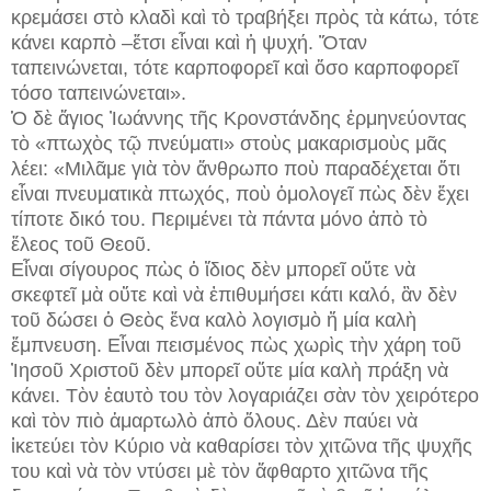
κρεμάσει στὸ κλαδὶ καὶ τὸ τραβήξει πρὸς τὰ κάτω, τότε
κάνει καρπὸ –ἔτσι εἶναι καὶ ἡ ψυχή. Ὅταν
ταπεινώνεται, τότε καρποφορεῖ καὶ ὅσο καρποφορεῖ
τόσο ταπεινώνεται».
Ὁ δὲ ἅγιος Ἰωάννης τῆς Κρονστάνδης ἑρμηνεύοντας
τὸ «πτωχὸς τῷ πνεύματι» στοὺς μακαρισμοὺς μᾶς
λέει: «Μιλᾶμε γιὰ τὸν ἄνθρωπο ποὺ παραδέχεται ὅτι
εἶναι πνευματικὰ πτωχός, ποὺ ὁμολογεῖ πὼς δὲν ἔχει
τίποτε δικό του. Περιμένει τὰ πάντα μόνο ἀπὸ τὸ
ἔλεος τοῦ Θεοῦ.
Εἶναι σίγουρος πὼς ὁ ἴδιος δὲν μπορεῖ οὔτε νὰ
σκεφτεῖ μὰ οὔτε καὶ νὰ ἐπιθυμήσει κάτι καλό, ἂν δὲν
τοῦ δώσει ὁ Θεὸς ἕνα καλὸ λογισμὸ ἤ μία καλὴ
ἔμπνευση. Εἶναι πεισμένος πὼς χωρὶς τὴν χάρη τοῦ
Ἰησοῦ Χριστοῦ δὲν μπορεῖ οὔτε μία καλὴ πράξη νὰ
κάνει. Τὸν ἑαυτὸ του τὸν λογαριάζει σὰν τὸν χειρότερο
καὶ τὸν πιὸ ἁμαρτωλὸ ἀπὸ ὅλους. Δὲν παύει νὰ
ἱκετεύει τὸν Κύριο νὰ καθαρίσει τὸν χιτῶνα τῆς ψυχῆς
του καὶ νὰ τὸν ντύσει μὲ τὸν ἄφθαρτο χιτῶνα τῆς