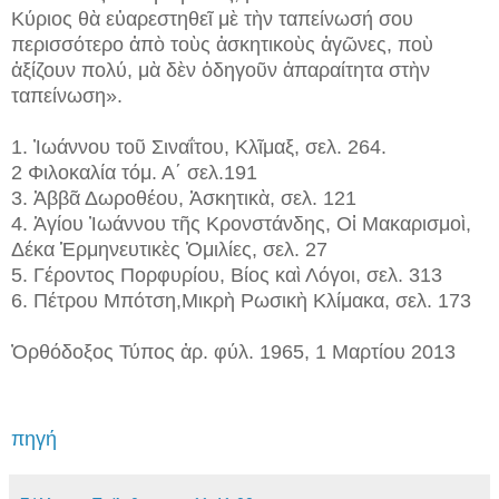
Κύριος θὰ εὐαρεστηθεῖ μὲ τὴν ταπείνωσή σου
περισσότερο ἀπὸ τοὺς ἀσκητικοὺς ἀγῶνες, ποὺ
ἀξίζουν πολύ, μὰ δὲν ὁδηγοῦν ἀπαραίτητα στὴν
ταπείνωση».
1. Ἰωάννου τοῦ Σιναΐτου, Κλῖμαξ, σελ. 264.
2 Φιλοκαλία τόμ. Α΄ σελ.191
3. Ἀββᾶ Δωροθέου, Ἀσκητικὰ, σελ. 121
4. Ἁγίου Ἰωάννου τῆς Κρονστάνδης, Οἱ Μακαρισμοὶ,
Δέκα Ἑρμηνευτικὲς Ὁμιλίες, σελ. 27
5. Γέροντος Πορφυρίου, Βίος καὶ Λόγοι, σελ. 313
6. Πέτρου Μπότση,Μικρὴ Ρωσικὴ Κλίμακα, σελ. 173
Ὀρθόδοξος Τύπος ἀρ. φύλ. 1965, 1 Μαρτίου 2013
πηγή