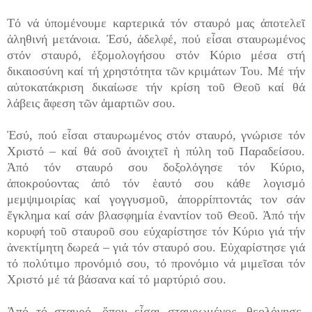
Τό νά ὑπομένουμε καρτερικά τόν σταυρό μας ἀποτελεῖ
ἀληθινή μετάνοια. Ἐσύ, ἀδελφέ, πού εἶσαι σταυρωμένος
στόν σταυρό, ἐξομολογήσου στόν Κύριο μέσα στή
δικαιοσύνη καί τή χρηστότητα τῶν κριμάτων Του. Μέ τήν
αὐτοκατάκριση δικαίωσε τήν κρίση τοῦ Θεοῦ καί θά
λάβεις ἄφεση τῶν ἁμαρτιῶν σου.
Ἐσύ, πού εἶσαι σταυρωμένος στόν σταυρό, γνώρισε τόν
Χριστό – καί θά σοῦ ἀνοιχτεῖ ἡ πύλη τοῦ Παραδείσου.
Ἀπό τόν σταυρό σου δοξολόγησε τόν Κύριο,
ἀποκρούοντας ἀπό τόν ἑαυτό σου κάθε λογισμό
μεμψιμοιρίας καί γογγυσμοῦ, ἀπορρίπτοντάς τον σάν
ἔγκλημα καί σάν βλασφημία ἐναντίον τοῦ Θεοῦ. Ἀπό τήν
κορυφή τοῦ σταυροῦ σου εὐχαρίστησε τόν Κύριο γιά τήν
ἀνεκτίμητη δωρεά – γιά τόν σταυρό σου. Εὐχαρίστησε γιά
τό πολύτιμο προνόμιό σου, τό προνόμιο νά μιμεῖσαι τόν
Χριστό μέ τά βάσανα καί τό μαρτύριό σου.
Ἀπό τό σταυρό, ὅπου εἶσαι σταυρωμένος, θεολόγησε,