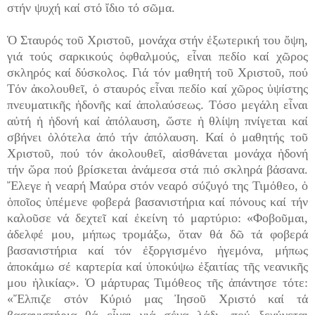
στήν ψυχή καί στό ἴδιο τό σῶμα.
Ὁ Σταυρός τοῦ Χριστοῦ, μονάχα στήν ἐξωτερική του ὄψη,
γιά τούς σαρκικούς ὀφθαλμούς, εἶναι πεδίο καί χῶρος
σκληρός καί δύσκολος. Γιά τόν μαθητή τοῦ Χριστοῦ, πού
Τόν ἀκολουθεῖ, ὁ σταυρός εἶναι πεδίο καί χῶρος ὑψίστης
πνευματικῆς ἡδονῆς καί ἀπολαύσεως. Τόσο μεγάλη εἶναι
αὐτή ἡ ἡδονή καί ἀπόλαυση, ὥστε ἡ θλίψη πνίγεται καί
σβήνει ὁλότελα ἀπό τήν ἀπόλαυση. Καί ὁ μαθητής τοῦ
Χριστοῦ, πού τόν ἀκολουθεῖ, αἰσθάνεται μονάχα ἡδονή
τήν ὥρα πού βρίσκεται ἀνάμεσα στά πιό σκληρά βάσανα.
Ἔλεγε ἡ νεαρή Μαύρα στόν νεαρό σύζυγό της Τιμόθεο, ὁ
ὁποῖος ὑπέμενε φοβερά βασανιστήρια καί πόνους καί τήν
καλοῦσε νά δεχτεῖ καί ἐκείνη τό μαρτύριο: «Φοβοῦμαι,
ἀδελφέ μου, μήπως τρομάξω, ὅταν θά δῶ τά φοβερά
βασανιστήρια καί τόν ἐξοργισμένο ἡγεμόνα, μήπως
ἀποκάμω σέ καρτερία καί ὑποκύψω ἐξαιτίας τῆς νεανικῆς
μου ἡλικίας». Ὁ μάρτυρας Τιμόθεος τῆς ἀπάντησε τότε:
«Ἔλπιζε στόν Κύριό μας Ἰησοῦ Χριστό καί τά
βασανιστήρια θά εἶναι γιά σένα λάδι, πού ξεχύνεται