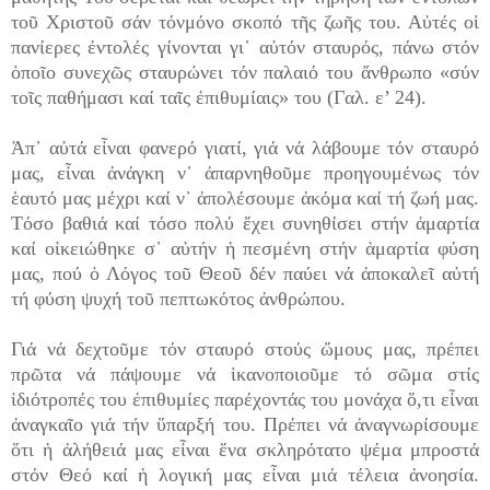
τοῦ Χριστοῦ σάν τόνμόνο σκοπό τῆς ζωῆς του. Αὐτές οἱ
πανίερες ἐντολές γίνονται γι᾽ αὐτόν σταυρός, πάνω στόν
ὁποῖο συνεχῶς σταυρώνει τόν παλαιό του ἄνθρωπο «σύν
τοῖς παθήμασι καί ταῖς ἐπιθυμίαις» του (Γαλ. ε’ 24).
Ἀπ᾽ αὐτά εἶναι φανερό γιατί, γιά νά λάβουμε τόν σταυρό
μας, εἶναι ἀνάγκη ν᾽ ἀπαρνηθοῦμε προηγουμένως τόν
ἑαυτό μας μέχρι καί ν᾽ ἀπολέσουμε ἀκόμα καί τή ζωή μας.
Τόσο βαθιά καί τόσο πολύ ἔχει συνηθίσει στήν ἁμαρτία
καί οἰκειώθηκε σ᾽ αὐτήν ἡ πεσμένη στήν ἁμαρτία φύση
μας, πού ὁ Λόγος τοῦ Θεοῦ δέν παύει νά ἀποκαλεῖ αὐτή
τή φύση ψυχή τοῦ πεπτωκότος ἀνθρώπου.
Γιά νά δεχτοῦμε τόν σταυρό στούς ὤμους μας, πρέπει
πρῶτα νά πάψουμε νά ἱκανοποιοῦμε τό σῶμα στίς
ἰδιότροπές του ἐπιθυμίες παρέχοντάς του μονάχα ὅ,τι εἶναι
ἀναγκαῖο γιά τήν ὕπαρξή του. Πρέπει νά ἀναγνωρίσουμε
ὅτι ἡ ἀλήθειά μας εἶναι ἕνα σκληρότατο ψέμα μπροστά
στόν Θεό καί ἡ λογική μας εἶναι μιά τέλεια ἀνοησία.