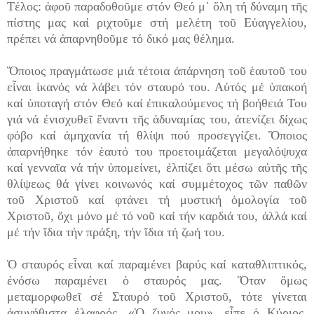
Τέλος: ἀφοῦ παραδοθοῦμε στόν Θεό μ᾽ ὅλη τή δύναμη τῆς
πίστης μας καί ριχτοῦμε στή μελέτη τοῦ Εὐαγγελίου,
πρέπει νά ἀπαρνηθοῦμε τό δικό μας θέλημα.
Ὅποιος πραγμάτωσε μιά τέτοια ἀπάρνηση τοῦ ἑαυτοῦ του
εἶναι ἱκανός νά λάβει τόν σταυρό του. Αὐτός μέ ὑπακοή
καί ὑποταγή στόν Θεό καί ἐπικαλούμενος τή βοήθειά Του
γιά νά ἐνισχυθεῖ ἔναντι τῆς ἀδυναμίας του, ἀτενίζει δίχως
φόβο καί ἀμηχανία τή θλίψι πού προσεγγίζει. Ὅποιος
ἀπαρνήθηκε τόν ἑαυτό του προετοιμάζεται μεγαλόψυχα
καί γενναῖα νά τήν ὑπομείνει, ἐλπίζει ὅτι μέσω αὐτῆς τῆς
θλίψεως θά γίνει κοινωνός καί συμμέτοχος τῶν παθῶν
τοῦ Χριστοῦ καί φτάνει τή μυστική ὁμολογία τοῦ
Χριστοῦ, ὄχι μόνο μέ τό νοῦ καί τήν καρδιά του, ἀλλά καί
μέ τήν ἴδια τήν πράξη, τήν ἴδια τή ζωή του.
Ὁ σταυρός εἶναι καί παραμένει βαρύς καί καταθλιπτικός,
ἐνόσω παραμένει ὁ σταυρός μας. Ὅταν ὅμως
μεταμορφωθεῖ σέ Σταυρό τοῦ Χριστοῦ, τότε γίνεται
ἀσυνήθιστα ἐλαφρός. «Ὁ ζυγός μου», εἶπε ὁ Κύριος,