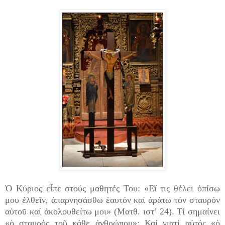
Ὁ Κύριος εἶπε στούς μαθητές Του: «Εἴ τις θέλει ὀπίσω
μου ἐλθεῖν, ἀπαρνησάσθω ἑαυτόν καί ἀράτω τόν σταυρόν
αὐτοῦ καί ἀκολουθείτω μοι» (Ματθ. ιστ’ 24). Τί σημαίνει
«ὁ σταυρός τοῦ κάθε ἀνθρώπου»; Καί γιατί αὐτός «ὁ