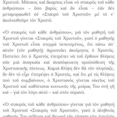
Χριστοῦ. Μάταιος καί ἄκαρπος εἶναι «ὁ σταυρός τοῦ κάθε
ἀνθρώπου» – ὅσο βαρύς καί ἄν εἶναι – ἐάν δέν
μεταμορφωθεῖ σέ «Σταυρό τοῦ Χριστοῦ» μέ τό ν᾽
ἀκολουθοῦμε τόν Χριστό.
«Ὁ σταυρός τοῦ κάθε ἀνθρώπου», γιά τόν μαθητή τοῦ
Χριστοῦ γίνεται «Σταυρός τοῦ Χριστοῦ», γιατί ὁ μαθητής
τοῦ Χριστοῦ εἶναι στερρά πεπεισμένος, ὅτι πάνω ἀπ᾽
αὐτόν (τόν μαθητή) ἀγρυπνάει ἀκοίμητος ὁ Χριστός.
Πιστεύει ὅτι ὁ Χριστός ἐπιτρέπει νά τοῦ ἔρθουν θλίψεις
σάν μιά ἀναγκαία καί ἀναπόφευκτη προϋπόθεση τῆς
Χριστιανικῆς πίστεως. Καμιά θλίψη δέν θά τόν πλησίαζε,
ἄν δέν τό εἶχε ἐπιτρέψει ὁ Χριστός, καί ὅτι μέ τίς θλίψεις
πού τοῦ συμβαίνουν, ὁ Χριστιανός γίνεται οἰκεῖος τοῦ
Χριστοῦ καί καθίσταται κοινωνός τῆς μοίρας Του στή γῆ
καί – γιά τόν λόγο αὐτό – καί στόν οὐρανό.
«Ὁ σταυρός τοῦ κάθε ἀνθρώπου» γίνεται
γιά τόν μαθητή
τοῦ Χριστοῦ «Σταυρός τοῦ Χριστοῦ», γιατί ὁ ἀληθινός
μαθητής Του σέβεται καί θεωρεῖ τήν τήρηση τῶν ἐντολῶν