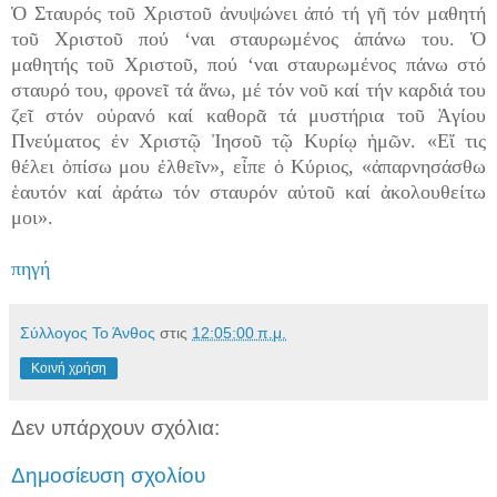
Ὁ Σταυρός τοῦ Χριστοῦ ἀνυψώνει ἀπό τή γῆ τόν μαθητή
τοῦ Χριστοῦ πού ‘ναι σταυρωμένος ἀπάνω του. Ὁ
μαθητής τοῦ Χριστοῦ, πού ‘ναι σταυρωμένος πάνω στό
σταυρό του, φρονεῖ τά ἄνω, μέ τόν νοῦ καί τήν καρδιά του
ζεῖ στόν οὐρανό καί καθορᾶ τά μυστήρια τοῦ Ἁγίου
Πνεύματος ἐν Χριστῷ Ἰησοῦ τῷ Κυρίῳ ἡμῶν. «Εἴ τις
θέλει ὀπίσω μου ἐλθεῖν», εἶπε ὁ Κύριος, «ἀπαρνησάσθω
ἑαυτόν καί ἀράτω τόν σταυρόν αὐτοῦ καί ἀκολουθείτω
μοι».
πηγή
Σύλλογος Το Άνθος
στις
12:05:00 π.μ.
Κοινή χρήση
Δεν υπάρχουν σχόλια:
Δημοσίευση σχολίου