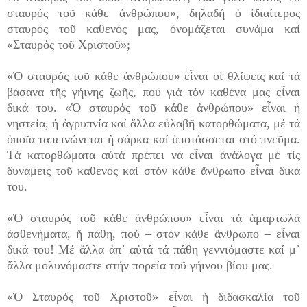
σταυρός τοῦ κάθε ἀνθρώπου», δηλαδή ὁ ἰδιαίτερος
σταυρός τοῦ καθενός μας, ὀνομάζεται συνάμα καί
«Σταυρός τοῦ Χριστοῦ»;
«Ὁ σταυρός τοῦ κάθε ἀνθρώπου» εἶναι οἱ θλίψεις καί τά
βάσανα τῆς γήινης ζωῆς, πού γιά τόν καθένα μας εἶναι
δικά του. «Ὁ σταυρός τοῦ κάθε ἀνθρώπου» εἶναι ἡ
νηστεία, ἡ ἀγρυπνία καί ἄλλα εὐλαβῆ κατορθώματα, μέ τά
ὁποῖα ταπεινώνεται ἡ σάρκα καί ὑποτάσσεται στό πνεῦμα.
Τά κατορθώματα αὐτά πρέπει νά εἶναι ἀνάλογα μέ τίς
δυνάμεις τοῦ καθενός καί στόν κάθε ἄνθρωπο εἶναι δικά
του.
«Ὁ σταυρός τοῦ κάθε ἀνθρώπου» εἶναι τά ἁμαρτωλά
ἀσθενήματα, ἤ πάθη, πού – στόν κάθε ἄνθρωπο – εἶναι
δικά του! Μέ ἄλλα ἀπ᾽ αὐτά τά πάθη
γεννιόμαστε καί μ᾽
ἄλλα μολυνόμαστε στήν πορεία τοῦ γήινου βίου μας.
«Ὁ Σταυρός τοῦ Χριστοῦ» εἶναι ἡ διδασκαλία τοῦ