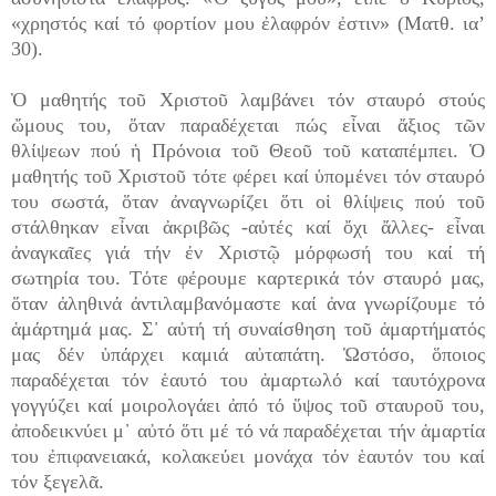
«χρηστός καί τό φορτίον μου ἐλαφρόν ἐστιν» (Ματθ. ια’
30).
Ὁ μαθητής τοῦ Χριστοῦ λαμβάνει τόν σταυρό στούς
ὤμους του, ὅταν παραδέχεται πώς εἶναι ἄξιος τῶν
θλίψεων πού ἡ Πρόνοια τοῦ Θεοῦ τοῦ καταπέμπει. Ὁ
μαθητής τοῦ Χριστοῦ τότε φέρει καί ὑπομένει τόν σταυρό
του σωστά, ὅταν ἀναγνωρίζει ὅτι οἱ θλίψεις πού τοῦ
στάλθηκαν εἶναι ἀκριβῶς -αὐτές καί ὄχι ἄλλες- εἶναι
ἀναγκαῖες γιά τήν ἐν Χριστῷ μόρφωσή του καί τή
σωτηρία του. Τότε φέρουμε καρτερικά τόν σταυρό μας,
ὅταν ἀληθινά ἀντιλαμβανόμαστε καί ἀνα γνωρίζουμε τό
ἁμάρτημά μας. Σ᾽ αὐτή τή συναίσθηση τοῦ ἁμαρτήματός
μας δέν ὑπάρχει καμιά αὐταπάτη. Ὡστόσο, ὅποιος
παραδέχεται τόν ἑαυτό του ἁμαρτωλό καί ταυτόχρονα
γογγύζει καί μοιρολογάει ἀπό τό ὕψος τοῦ σταυροῦ του,
ἀποδεικνύει μ᾽ αὐτό ὅτι μέ τό νά παραδέχεται τήν ἁμαρτία
του ἐπιφανειακά, κολακεύει μονάχα τόν ἑαυτόν του καί
τόν ξεγελᾶ.