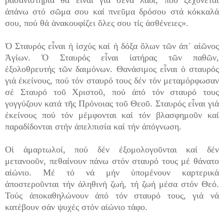
ἀπάνω στό σῶμα σου καί πνεῦμα δρόσου στά κόκκαλά
σου, πού θά ἀνακουφίζει ὅλες σου τίς ἀσθένειες».
Ὁ Σταυρός εἶναι ἡ ἰσχύς καί ἡ δόξα ὅλων τῶν ἀπ᾽ αἰῶνος
Ἁγίων. Ὁ Σταυρός εἶναι ἰατήρας τῶν παθῶν,
ἐξολοθρευτής τῶν δαιμόνων. Θανάσιμος εἶναι ὁ σταυρός
γιά ἐκείνους, πού τόν σταυρό τους δέν τόν μεταμόρφωσαν
σέ Σταυρό τοῦ Χριστοῦ, πού ἀπό τόν σταυρό τους
γογγύζουν κατά τῆς Πρόνοιας τοῦ Θεοῦ. Σταυρός εἶναι γιά
ἐκείνους πού τόν μέμφονται καί τόν βλασφημοῦν καί
παραδίδονται στήν ἀπελπισία καί τήν ἀπόγνωση.
Οἱ ἁμαρτωλοί, πού δέν ἐξομολογοῦνται καί δέν
μετανοοῦν, πεθαίνουν πάνω στόν σταυρό τους μέ θάνατο
αἰώνιο. Μέ τό νά μήν ὑπομένουν καρτερικά
ἀποστεροῦνται τήν ἀληθινή ζωή, τή ζωή μέσα στόν Θεό.
Τούς ἀποκαθηλώνουν ἀπό τόν σταυρό τους, γιά νά
κατέβουν σάν ψυχές στόν αἰώνιο τάφο.