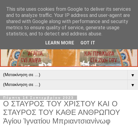
This site uses cookies from Google to deliver its services
and to analyze traffic. Your IP address and user-agent are
shared with Google along with performance and security
metrics to ensure quality of service, generate usage
statistics, and to detect and address abuse.
LEARN MORE
GOT IT
▼
▼
Πέμπτη 14 Σεπτεμβρίου 2023
Ο ΣΤΑΥΡΟΣ ΤΟΥ ΧΡΙΣΤΟΥ ΚΑΙ Ο
ΣΤΑΥΡΟΣ ΤΟΥ ΚΑΘΕ ΑΝΘΡΩΠΟΥ
Ἁγίου Ἰγνατίου Μπριαντσιανίνωφ