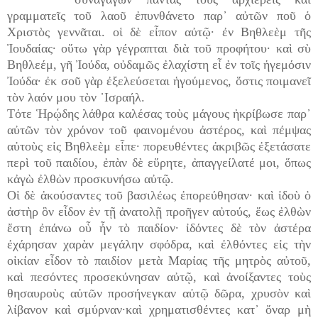
γραμματεῖς τοῦ λαοῦ ἐπυνθάνετο παρ᾿ αὐτῶν ποῦ ὁ
Χριστὸς γεννᾶται. οἱ δὲ εἶπον αὐτῷ· ἐν Βηθλεὲμ τῆς
Ἰουδαίας· οὕτω γὰρ γέγραπται διὰ τοῦ προφήτου· καὶ σὺ
Βηθλεέμ, γῆ Ἰούδα, οὐδαμῶς ἐλαχίστη εἶ ἐν τοῖς ἡγεμόσιν
Ἰούδα· ἐκ σοῦ γὰρ ἐξελεύσεται ἡγούμενος, ὅστις ποιμανεῖ
τὸν λαόν μου τὸν ᾿Ισραήλ.
Τότε Ἡρῴδης λάθρα καλέσας τοὺς μάγους ἠκρίβωσε παρ᾿
αὐτῶν τὸν χρόνον τοῦ φαινομένου ἀστέρος, καὶ πέμψας
αὐτοὺς εἰς Βηθλεὲμ εἶπε· πορευθέντες ἀκριβῶς ἐξετάσατε
περὶ τοῦ παιδίου, ἐπὰν δὲ εὕρητε, ἀπαγγείλατέ μοι, ὅπως
κἀγὼ ἐλθὼν προσκυνήσω αὐτῷ.
Οἱ δὲ ἀκούσαντες τοῦ βασιλέως ἐπορεύθησαν· καὶ ἰδοὺ ὁ
ἀστὴρ ὃν εἶδον ἐν τῇ ἀνατολῇ προῆγεν αὐτούς, ἕως ἐλθὼν
ἔστη ἐπάνω οὗ ἦν τὸ παιδίον· ἰδόντες δὲ τὸν ἀστέρα
ἐχάρησαν χαρὰν μεγάλην σφόδρα, καὶ ἐλθόντες εἰς τὴν
οἰκίαν εἶδον τὸ παιδίον μετὰ Μαρίας τῆς μητρὸς αὐτοῦ,
καὶ πεσόντες προσεκύνησαν αὐτῷ, καὶ ἀνοίξαντες τοὺς
θησαυροὺς αὐτῶν προσήνεγκαν αὐτῷ δῶρα, χρυσὸν καὶ
λίβανον καὶ σμύρναν·καὶ χρηματισθέντες κατ᾿ ὄναρ μὴ