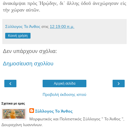
ἀνακάμψαι πρὸς Ἡρῴδην, δι᾿ ἄλλης ὁδοῦ ἀνεχώρησαν εἰς
τὴν χώραν αὐτῶν.
Σύλλογος Το Άνθος
στις
12:19:00 π.μ.
Κοινή χρήση
Δεν υπάρχουν σχόλια:
Δημοσίευση σχολίου
‹
›
Αρχική σελίδα
Προβολή έκδοσης ιστού
Σχετικα με εμας
Σύλλογος Το Άνθος
Μορφωτικός και Πολιτιστικός Σύλλογος " Το Άνθος ",
Δουραχάνη Ιωαννίνων.