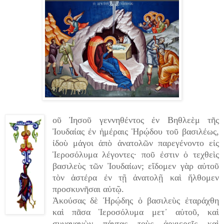
οῦ Ἰησοῦ γεννηθέντος ἐν Βηθλεὲμ τῆς
Ἰουδαίας ἐν ἡμέραις Ἡρῴδου τοῦ βασιλέως,
ἰδοὺ μάγοι ἀπὸ ἀνατολῶν παρεγένοντο εἰς
Ἱεροσόλυμα λέγοντες· ποῦ ἐστιν ὁ τεχθεὶς
βασιλεὺς τῶν Ἰουδαίων; εἴδομεν γὰρ αὐτοῦ
τὸν ἀστέρα ἐν τῇ ἀνατολῇ καὶ ἤλθομεν
προσκυνῆσαι αὐτῷ.
Ἀκούσας δὲ Ἡρῴδης ὁ βασιλεὺς ἐταράχθη
καὶ πᾶσα Ἱεροσόλυμα μετ᾿ αὐτοῦ, καὶ
συναγαγὼν πάντας τοὺς ἀρχιερεῖς καὶ