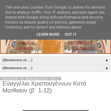
This site uses cookies from Google to deliver its services
and to analyze traffic. Your IP address and user-agent are
shared with Google along with performance and security
metrics to ensure quality of service, generate usage
statistics, and to detect and address abuse.
LEARN MORE
GOT IT
▼
▼
Δευτέρα 25 Δεκεμβρίου 2023
Εὐαγγέλιο Χριστουγέννων Κατά
Ματθαίον (β΄ 1-12)