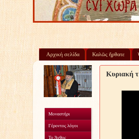
Πίστε
Αρχική σελίδα
Καλῶς ἤρθατε
Κυριακή τ
Μοναστήρι
Γέροντος λόγοι
Το Άνθος