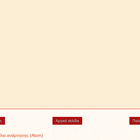
η
Αρχική σελίδα
Παλ
λια ανάρτησης (Atom)