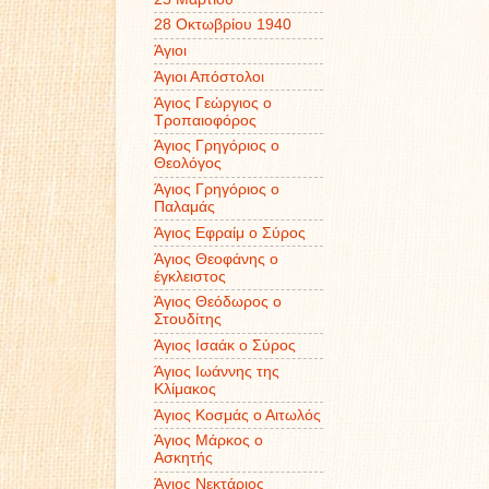
28 Οκτωβρίου 1940
Άγιοι
Άγιοι Απόστολοι
Άγιος Γεώργιος ο
Τροπαιοφόρος
Άγιος Γρηγόριος ο
Θεολόγος
Άγιος Γρηγόριος ο
Παλαμάς
Άγιος Εφραίμ ο Σύρος
Άγιος Θεοφάνης ο
έγκλειστος
Άγιος Θεόδωρος ο
Στουδίτης
Άγιος Ισαάκ ο Σύρος
Άγιος Ιωάννης της
Κλίμακος
Άγιος Κοσμάς ο Αιτωλός
Άγιος Μάρκος ο
Ασκητής
Άγιος Νεκτάριος