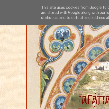
This site uses cookies from Google to de
are shared with Google along with perfo
statistics, and to detect and address a