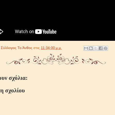
ό
Σύλλογος Το Άνθος
στις
11:34:00 μ.μ.
ουν σχόλια:
η σχολίου