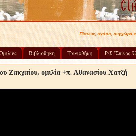
υε, ἀγάπα, συγχώρα καί προχώρα στή ζωή σου..... .
Ὁμιλίες
Βιβλιοθήκη
Ταινιοθήκη
Ρ/Σ ''Σπίνος 
ου Ζακχαίου, ομιλία +π. Αθανασίου Χατζή