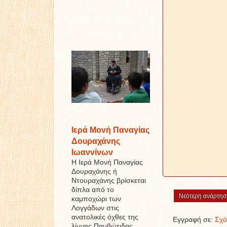
Ιερά Μονή Παναγίας
Δουραχάνης
Ιωαννίνων
Η Ιερά Μονή Παναγίας
Δουραχάνης ή
Ντουραχάνης βρίσκεται
δίπλα από το
Νεότερη ανάρτησ
καμποχώρι των
Λογγάδων στις
ανατολικές όχθες της
Εγγραφή σε:
Σχό
λίμνης Παμβώτιδας ...