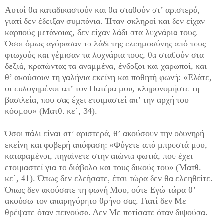
Αυτοί θα καταδικαστούν και θα σταθούν στ’ αριστερά,
γιατί δεν έδειξαν συμπόνια. Ήταν σκληροί και δεν είχαν
καρπούς μετάνοιας, δεν είχαν λάδι στα λυχνάρια τους.
Όσοι όμως αγόρασαν το λάδι της ελεημοσύνης από τους
φτωχούς και γέμισαν τα λυχνάρια τους, θα σταθούν στα
δεξιά, κρατώντας τα αναμμένα, ένδοξοι και χαρωποί, και
θ’ ακούσουν τη γαλήνια εκείνη και ποθητή φωνή: «Ελάτε,
οι ευλογημένοι απ’ τον Πατέρα μου, κληρονομήστε τη
βασιλεία, που σας έχει ετοιμαστεί απ’ την αρχή του
κόσμου» (Ματθ. κε΄, 34).
Όσοι πάλι είναι στ’ αριστερά, θ’ ακούσουν την οδυνηρή
εκείνη και φοβερή απόφαση: «Φύγετε από μπροστά μου,
καταραμένοι, πηγαίνετε στην αιώνια φωτιά, που έχει
ετοιμαστεί για το διάβολο και τους δικούς του» (Ματθ.
κε΄, 41). Όπως δεν ελεήσατε, έτσι τώρα δεν θα ελεηθείτε.
Όπως δεν ακούσατε τη φωνή Μου, ούτε Εγώ τώρα θ’
ακούσω τον απαρηγόρητο θρήνο σας. Γιατί δεν Με
θρέψατε όταν πεινούσα. Δεν Με ποτίσατε όταν διψούσα.