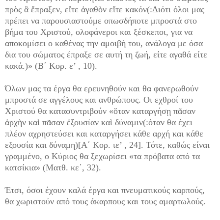
πρὸς ἃ ἔπραξεν, εἴτε ἀγαθὸν εἴτε κακόν(:Διότι όλοι μας
πρέπει να παρουσιαστούμε οπωσδήποτε μπροστά στο
βήμα του Χριστού, ολοφάνεροι και ξέσκεποι, για να
αποκομίσει ο καθένας την αμοιβή του, ανάλογα με όσα
δια του σώματος έπραξε σε αυτή τη ζωή, είτε αγαθά είτε
κακά.)» (Β΄ Κορ. ε’ , 10).
Όλων μας τα έργα θα ερευνηθούν και θα φανερωθούν
μπροστά σε αγγέλους και ανθρώπους. Οι εχθροί του
Χριστού θα κατασυντριβούν «ὅταν καταργήσῃ πᾶσαν
ἀρχὴν καὶ πᾶσαν ἐξουσίαν καὶ δύναμιν(:όταν θα έχει
πλέον αχρηστεύσει και καταργήσει κάθε αρχή και κάθε
εξουσία και δύναμη)[Α΄ Κορ. ιε’ , 24]. Τότε, καθώς είναι
γραμμένο, ο Κύριος θα ξεχωρίσει «τα πρόβατα από τα
κατσίκια» (Ματθ. κε΄, 32).
Έτσι, όσοι έχουν καλά έργα και πνευματικούς καρπούς,
θα χωριστούν από τους άκαρπους και τους αμαρτωλούς.