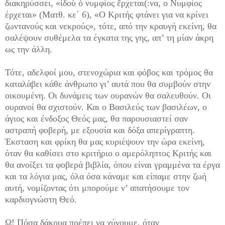
διακηρύσσει, «ἰδοὺ ὁ νυμφίος ἔρχεται(:να, ο Νυμφίος
έρχεται» (Ματθ. κε΄ 6), «Ο Κριτής φτάνει για να κρίνει
ζωντανούς και νεκρούς», τότε, από την κραυγή εκείνη, θα
σαλέψουν συθέμελα τα έγκατα της γης, απ’ τη μίαν άκρη
ως την άλλη.
Τότε, αδελφοί μου, στενοχώρια και φόβος και τρόμος θα
καταλάβει κάθε άνθρωπο γι’ αυτά που θα συμβούν στην
οικουμένη. Οι δυνάμεις των ουρανών θα σαλευθούν. Οι
ουρανοί θα σχιστούν. Και ο Βασιλεύς των βασιλέων, ο
άγιος και ένδοξος Θεός μας, θα παρουσιαστεί σαν
αστραπή φοβερή, με εξουσία και δόξα απερίγραπτη.
Έκσταση και φρίκη θα μας κυριέψουν την ώρα εκείνη,
όταν θα καθίσει στο κριτήριο ο αμερόληπτος Κριτής και
θα ανοίξει τα φοβερά βιβλία, όπου είναι γραμμένα τα έργα
και τα λόγια μας, όλα όσα κάναμε και είπαμε στην ζωή
αυτή, νομίζοντας ότι μπορούμε ν’ απατήσουμε τον
καρδιογνώστη Θεό.
Ω! Πόσα δάκρυα πρέπει να χύνουμε, όταν