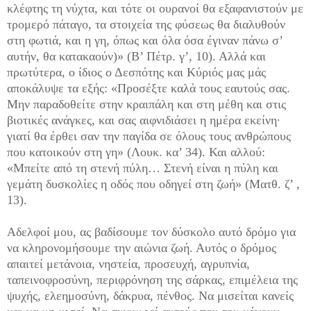
κλέφτης τη νύχτα, και τότε οι ουρανοί θα εξαφανιστούν με
τρομερό πάταγο, τα στοιχεία της φύσεως θα διαλυθούν
στη φωτιά, και η γη, όπως και όλα όσα έγιναν πάνω σ’
αυτήν, θα κατακαούν)» (Β’ Πέτρ. γ’, 10). Αλλά και
πρωτύτερα, ο ίδιος ο Δεσπότης και Κύριός μας μάς
αποκάλυψε τα εξής: «Προσέξτε καλά τους εαυτούς σας.
Μην παραδοθείτε στην κραιπάλη και στη μέθη και στις
βιοτικές ανάγκες, και σας αιφνιδιάσει η ημέρα εκείνη·
γιατί θα έρθει σαν την παγίδα σε όλους τους ανθρώπους
που κατοικούν στη γη» (Λουκ. κα’ 34). Και αλλού:
«Μπείτε από τη στενή πύλη… Στενή είναι η πύλη και
γεμάτη δυσκολίες η οδός που οδηγεί στη ζωή» (Ματθ. ζ’ ,
13).
Αδελφοί μου, ας βαδίσουμε τον δύσκολο αυτό δρόμο για
να κληρονομήσουμε την αιώνια ζωή. Αυτός ο δρόμος
απαιτεί μετάνοια, νηστεία, προσευχή, αγρυπνία,
ταπεινοφροσύνη, περιφρόνηση της σάρκας, επιμέλεια της
ψυχής, ελεημοσύνη, δάκρυα, πένθος. Να μισείται κανείς