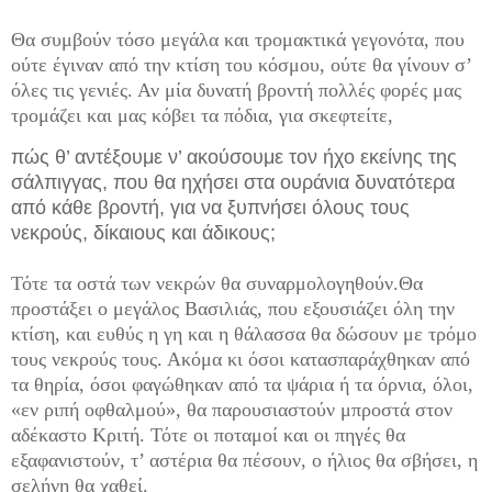
Θα συμβούν τόσο μεγάλα και τρομακτικά γεγονότα, που
ούτε έγιναν από την κτίση του κόσμου, ούτε θα γίνουν σ’
όλες τις γενιές. Αν μία δυνατή βροντή πολλές φορές μας
τρομάζει και μας κόβει τα πόδια, για σκεφτείτε,
πώς θ’ αντέξουμε ν’ ακούσουμε τον ήχο εκείνης της
σάλπιγγας, που θα ηχήσει στα ουράνια δυνατότερα
από κάθε βροντή, για να ξυπνήσει όλους τους
νεκρούς, δίκαιους και άδικους;
Τότε τα οστά των νεκρών θα συναρμολογηθούν.Θα
προστάξει ο μεγάλος Βασιλιάς, που εξουσιάζει όλη την
κτίση, και ευθύς η γη και η θάλασσα θα δώσουν με τρόμο
τους νεκρούς τους. Ακόμα κι όσοι κατασπαράχθηκαν από
τα θηρία, όσοι φαγώθηκαν από τα ψάρια ή τα όρνια, όλοι,
«εν ριπή οφθαλμού», θα παρουσιαστούν μπροστά στον
αδέκαστο Κριτή. Τότε οι ποταμοί και οι πηγές θα
εξαφανιστούν, τ’ αστέρια θα πέσουν, ο ήλιος θα σβήσει, η
σελήνη θα χαθεί.