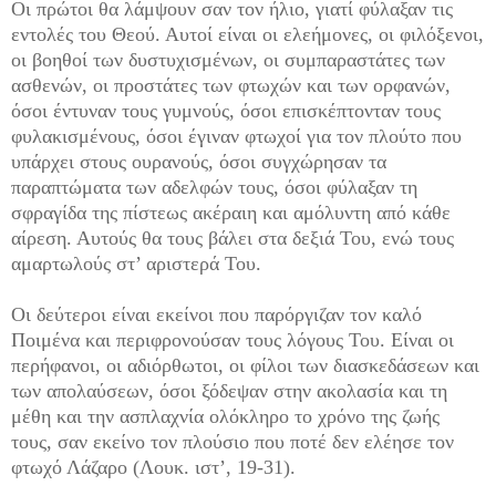
Οι πρώτοι θα λάμψουν σαν τον ήλιο, γιατί φύλαξαν τις
εντολές του Θεού. Αυτοί είναι οι ελεήμονες, οι φιλόξενοι,
οι βοηθοί των δυστυχισμένων, οι συμπαραστάτες των
ασθενών, οι προστάτες των φτωχών και των ορφανών,
όσοι έντυναν τους γυμνούς, όσοι επισκέπτονταν τους
φυλακισμένους, όσοι έγιναν φτωχοί για τον πλούτο που
υπάρχει στους ουρανούς, όσοι συγχώρησαν τα
παραπτώματα των αδελφών τους, όσοι φύλαξαν τη
σφραγίδα της πίστεως ακέραιη και αμόλυντη από κάθε
αίρεση. Αυτούς θα τους βάλει στα δεξιά Του, ενώ τους
αμαρτωλούς στ’ αριστερά Του.
Οι δεύτεροι είναι εκείνοι που παρόργιζαν τον καλό
Ποιμένα και περιφρονούσαν τους λόγους Του. Είναι οι
περήφανοι, οι αδιόρθωτοι, οι φίλοι των διασκεδάσεων και
των απολαύσεων, όσοι ξόδεψαν στην ακολασία και τη
μέθη και την ασπλαχνία ολόκληρο το χρόνο της ζωής
τους, σαν εκείνο τον πλούσιο που ποτέ δεν ελέησε τον
φτωχό Λάζαρο (Λουκ. ιστ’, 19-31).