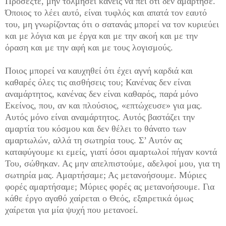
Προσέξτε, μην τολμήσει κανείς να πει ότι δεν αμάρτησε.
Όποιος το λέει αυτό, είναι τυφλός και απατά τον εαυτό
του, μη γνωρίζοντας ότι ο σατανάς μπορεί να τον κυριεύει
και με λόγια και με έργα και με την ακοή και με την
όραση και με την αφή και με τους λογισμούς.
Ποιος μπορεί να καυχηθεί ότι έχει αγνή καρδιά και
καθαρές όλες τις αισθήσεις του; Κανένας δεν είναι
αναμάρτητος, κανένας δεν είναι καθαρός, παρά μόνο
Εκείνος, που, αν και πλούσιος, «επτώχευσε» για μας.
Αυτός μόνο είναι αναμάρτητος. Αυτός βαστάζει την
αμαρτία του κόσμου και δεν θέλει το θάνατο των
αμαρτωλών, αλλά τη σωτηρία τους. Σ’ Αυτόν ας
καταφύγουμε κι εμείς, γιατί όσοι αμαρτωλοί πήγαν κοντά
Του, σώθηκαν. Ας μην απελπιστούμε, αδελφοί μου, για τη
σωτηρία μας. Αμαρτήσαμε; Ας μετανοήσουμε. Μύριες
φορές αμαρτήσαμε; Μύριες φορές ας μετανοήσουμε. Για
κάθε έργο αγαθό χαίρεται ο Θεός, εξαιρετικά όμως
χαίρεται για μία ψυχή που μετανοεί.