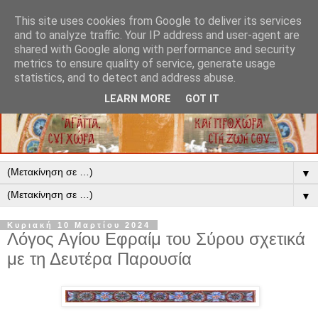
This site uses cookies from Google to deliver its services
and to analyze traffic. Your IP address and user-agent are
shared with Google along with performance and security
metrics to ensure quality of service, generate usage
statistics, and to detect and address abuse.
LEARN MORE
GOT IT
▼
▼
Κυριακή 10 Μαρτίου 2024
Λόγος Αγίου Εφραίμ του Σύρου σχετικά
με τη Δευτέρα Παρουσία