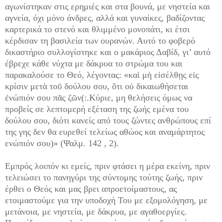
αγωνίστηκαν στις ερημιές και στα βουνά, με νηστεία και
αγνεία, όχι μόνο άνδρες, αλλά και γυναίκες, βαδίζοντας
καρτερικά το στενό και θλιμμένο μονοπάτι, κι έτσι
κέρδισαν τη βασιλεία των ουρανών. Αυτό το φοβερό
δικαστήριο συλλογίστηκε και ο μακάριος Δαβίδ, γι’ αυτό
έβρεχε κάθε νύχτα με δάκρυα το στρώμα του και
παρακαλούσε το Θεό, λέγοντας: «καὶ μὴ εἰσέλθῃς εἰς
κρίσιν μετὰ τοῦ δούλου σου, ὅτι οὐ δικαιωθήσεται
ἐνώπιόν σου πᾶς ζῶν(:.Κύριε, μη θελήσεις όμως να
προβείς σε λεπτομερή εξέταση της ζωής εμένα του
δούλου σου, διότι κανείς από τους ζώντες ανθρώπους επί
της γης δεν θα ευρεθεί τελείως αθώος και αναμάρτητος
ενώπιόν σου)» (Ψαλμ. 142 , 2).
Εμπρός λοιπόν κι εμείς, πριν φτάσει η μέρα εκείνη, πριν
τελειώσει το πανηγύρι της σύντομης τούτης ζωής, πριν
έρθει ο Θεός και μας βρει απροετοίμαστους, ας
ετοιμαστούμε για την υποδοχή Του με εξομολόγηση, με
μετάνοια, με νηστεία, με δάκρυα, με αγαθοεργίες.