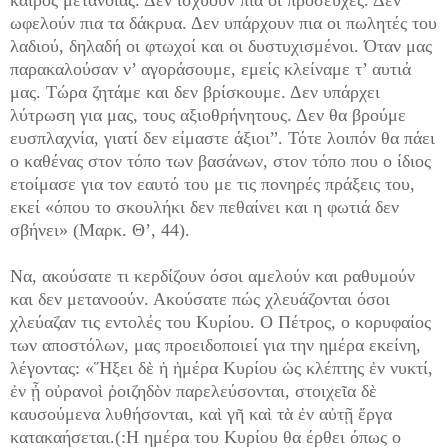
καιρός μετάνοιας. Δεν ισχύουν πια οι προσευχές. Δεν
ωφελούν πια τα δάκρυα. Δεν υπάρχουν πια οι πωλητές του
λαδιού, δηλαδή οι φτωχοί και οι δυστυχισμένοι. Όταν μας
παρακαλούσαν ν’ αγοράσουμε, εμείς κλείναμε τ’ αυτιά
μας. Τώρα ζητάμε και δεν βρίσκουμε. Δεν υπάρχει
λύτρωση για μας, τους αξιοθρήνητους. Δεν θα βρούμε
ευσπλαχνία, γιατί δεν είμαστε άξιοι”. Τότε λοιπόν θα πάει
ο καθένας στον τόπο των βασάνων, στον τόπο που ο ίδιος
ετοίμασε για τον εαυτό του με τις πονηρές πράξεις του,
εκεί «όπου το σκουλήκι δεν πεθαίνει και η φωτιά δεν
σβήνει» (Μαρκ. Θ’, 44).
Να, ακούσατε τι κερδίζουν όσοι αμελούν και ραθυμούν
και δεν μετανοούν. Ακούσατε πώς χλευάζονται όσοι
χλεύαζαν τις εντολές του Κυρίου. Ο Πέτρος, ο κορυφαίος
των αποστόλων, μας προειδοποιεί για την ημέρα εκείνη,
λέγοντας: «Ἥξει δὲ ἡ ἡμέρα Κυρίου ὡς κλέπτης ἐν νυκτί,
ἐν ᾖ οὐρανοὶ ῥοιζηδὸν παρελεύσονται, στοιχεῖα δὲ
καυσούμενα λυθήσονται, καὶ γῆ καὶ τὰ ἐν αὐτῇ ἔργα
κατακαήσεται.(:Η ημέρα του Κυρίου θα έρθει όπως ο