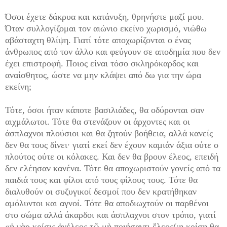
Όσοι έχετε δάκρυα και κατάνυξη, θρηνήστε μαζί μου.
Όταν συλλογίζομαι τον αιώνιο εκείνο χωρισμό, νιώθω
αβάσταχτη θλίψη. Γιατί τότε αποχωρίζονται ο ένας
άνθρωπος από τον άλλο και φεύγουν σε αποδημία που δεν
έχει επιστροφή. Ποιος είναι τόσο σκληρόκαρδος και
αναίσθητος, ώστε να μην κλάψει από δω για την ώρα
εκείνη;
Τότε, όσοι ήταν κάποτε βασιλιάδες, θα οδύρονται σαν
αιχμάλωτοι. Τότε θα στενάζουν οι άρχοντες και οι
άσπλαχνοι πλούσιοι και θα ζητούν βοήθεια, αλλά κανείς
δεν θα τους δίνει· γιατί εκεί δεν έχουν καμιάν άξια ούτε ο
πλούτος ούτε οι κόλακες. Και δεν θα βρουν έλεος, επειδή
δεν ελέησαν κανένα. Τότε θα αποχωριστούν γονείς από τα
παιδιά τους και φίλοι από τους φίλους τους. Τότε θα
διαλυθούν οι συζυγικοί δεσμοί που δεν κρατήθηκαν
αμόλυντοι και αγνοί. Τότε θα αποδιωχτούν οι παρθένοι
στο σώμα αλλά άκαρδοι και άσπλαχνοι στον τρόπο, γιατί
«ἡ γὰρ κρίσις ἀνέλεος τῷ μὴ ποιήσαντι ἔλεος(:η κρίση θα