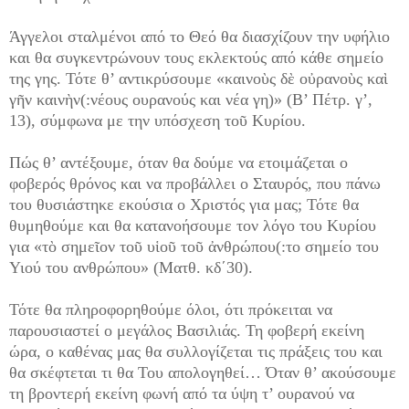
Άγγελοι σταλμένοι από το Θεό θα διασχίζουν την υφήλιο
και θα συγκεντρώνουν τους εκλεκτούς από κάθε σημείο
της γης. Τότε θ’ αντικρύσουμε «καινοὺς δὲ οὐρανοὺς καὶ
γῆν καινὴν(:νέους ουρανούς και νέα γη)» (Β’ Πέτρ. γ’,
13), σύμφωνα με την υπόσχεση τοῦ Κυρίου.
Πώς θ’ αντέξουμε, όταν θα δούμε να ετοιμάζεται ο
φοβερός θρόνος και να προβάλλει ο Σταυρός, που πάνω
του θυσιάστηκε εκούσια ο Χριστός για μας; Τότε θα
θυμηθούμε και θα κατανοήσουμε τον λόγο του Κυρίου
για «τὸ σημεῖον τοῦ υἱοῦ τοῦ ἀνθρώπου(:το σημείο του
Υιού του ανθρώπου» (Ματθ. κδ΄30).
Τότε θα πληροφορηθούμε όλοι, ότι πρόκειται να
παρουσιαστεί ο μεγάλος Βασιλιάς. Τη φοβερή εκείνη
ώρα, ο καθένας μας θα συλλογίζεται τις πράξεις του και
θα σκέφτεται τι θα Του απολογηθεί… Όταν θ’ ακούσουμε
τη βροντερή εκείνη φωνή από τα ύψη τ’ ουρανού να