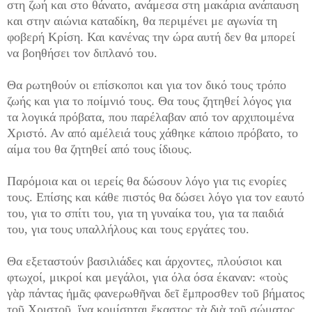
στη ζωή και στο θάνατο, ανάμεσα στη μακάρια ανάπαυση
και στην αιώνια καταδίκη, θα περιμένει με αγωνία τη
φοβερή Κρίση. Και κανένας την ώρα αυτή δεν θα μπορεί
να βοηθήσει τον διπλανό του.
Θα ρωτηθούν οι επίσκοποι και για τον δικό τους τρόπο
ζωής και για το ποίμνιό τους. Θα τους ζητηθεί λόγος για
τα λογικά πρόβατα, που παρέλαβαν από τον αρχιποιμένα
Χριστό. Αν από αμέλειά τους χάθηκε κάποιο πρόβατο, το
αίμα του θα ζητηθεί από τους ίδιους.
Παρόμοια και οι ιερείς θα δώσουν λόγο για τις ενορίες
τους. Επίσης και κάθε πιστός θα δώσει λόγο για τον εαυτό
του, για το σπίτι του, για τη γυναίκα του, για τα παιδιά
του, για τους υπαλλήλους και τους εργάτες του.
Θα εξεταστούν βασιλιάδες και άρχοντες, πλούσιοι και
φτωχοί, μικροί και μεγάλοι, για όλα όσα έκαναν: «τοὺς
γὰρ πάντας ἡμᾶς φανερωθῆναι δεῖ ἔμπροσθεν τοῦ βήματος
τοῦ Χριστοῦ, ἵνα κομίσηται ἕκαστος τὰ διὰ τοῦ σώματος