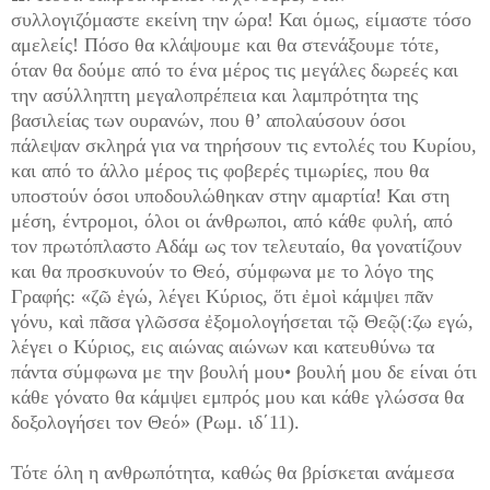
συλλογιζόμαστε εκείνη την ώρα! Και όμως, είμαστε τόσο
αμελείς! Πόσο θα κλάψουμε και θα στενάξουμε τότε,
όταν θα δούμε από το ένα μέρος τις μεγάλες δωρεές και
την ασύλληπτη μεγαλοπρέπεια και λαμπρότητα της
βασιλείας των ουρανών, που θ’ απολαύσουν όσοι
πάλεψαν σκληρά για να τηρήσουν τις εντολές του Κυρίου,
και από το άλλο μέρος τις φοβερές τιμωρίες, που θα
υποστούν όσοι υποδουλώθηκαν στην αμαρτία! Και στη
μέση, έντρομοι, όλοι οι άνθρωποι, από κάθε φυλή, από
τον πρωτόπλαστο Αδάμ ως τον τελευταίο, θα γονατίζουν
και θα προσκυνούν το Θεό, σύμφωνα με το λόγο της
Γραφής: «ζῶ ἐγώ, λέγει Κύριος, ὅτι ἐμοὶ κάμψει πᾶν
γόνυ, καὶ πᾶσα γλῶσσα ἐξομολογήσεται τῷ Θεῷ(:ζω εγώ,
λέγει ο Κύριος, εις αιώνας αιώνων και κατευθύνω τα
πάντα σύμφωνα με την βουλή μου• βουλή μου δε είναι ότι
κάθε γόνατο θα κάμψει εμπρός μου και κάθε γλώσσα θα
δοξολογήσει τον Θεό» (Ρωμ. ιδ΄11).
Τότε όλη η ανθρωπότητα, καθώς θα βρίσκεται ανάμεσα