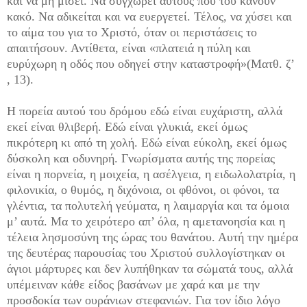
και να μη μισεί. Να συγχωρεί αυτούς που του κάνουν
κακό. Να αδικείται και να ευεργετεί. Τέλος, να χύσει και
το αίμα του για το Χριστό, όταν οι περιστάσεις το
απαιτήσουν. Αντίθετα, είναι «πλατειά η πύλη και
ευρύχωρη η οδός που οδηγεί στην καταστροφή»(Ματθ. ζ’
, 13).
Η πορεία αυτού του δρόμου εδώ είναι ευχάριστη, αλλά
εκεί είναι θλιβερή. Εδώ είναι γλυκιά, εκεί όμως
πικρότερη κι από τη χολή. Εδώ είναι εύκολη, εκεί όμως
δύσκολη και οδυνηρή. Γνωρίσματα αυτής της πορείας
είναι η πορνεία, η μοιχεία, η ασέλγεια, η ειδωλολατρία, η
φιλονικία, ο θυμός, η διχόνοια, οι φθόνοι, οι φόνοι, τα
γλέντια, τα πολυτελή γεύματα, η λαιμαργία και τα όμοια
μ’ αυτά. Μα το χειρότερο απ’ όλα, η αμετανοησία και η
τέλεια λησμοσύνη της ώρας του θανάτου. Αυτή την ημέρα
της δευτέρας παρουσίας του Χριστού συλλογίστηκαν οι
άγιοι μάρτυρες και δεν λυπήθηκαν τα σώματά τους, αλλά
υπέμειναν κάθε είδος βασάνων με χαρά και με την
προσδοκία των ουράνιων στεφανιών. Για τον ίδιο λόγο