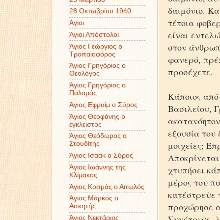
δαιμόνιο. Κα
28 Οκτωβρίου 1940
τέτοια φοβερ
Άγιοι
είναι εντελώ
Άγιοι Απόστολοι
στον άνθρωπο
Άγιος Γεώργιος ο
Τροπαιοφόρος
φανερό, πρέπ
Άγιος Γρηγόριος ο
προσέχετε.
Θεολόγος
Άγιος Γρηγόριος ο
Παλαμάς
Κάποιος από
Άγιος Εφραίμ ο Σύρος
Βασιλείου, 
Άγιος Θεοφάνης ο
ακατανόητον
έγκλειστος
εξουσία του 
Άγιος Θεόδωρος ο
μοιχείες; Έπ
Στουδίτης
Άγιος Ισαάκ ο Σύρος
Αποκρίνεται 
Άγιος Ιωάννης της
χτυπήσει κάπ
Κλίμακος
μέρος του πα
Άγιος Κοσμάς ο Αιτωλός
κατέστρεψε 
Άγιος Μάρκος ο
προχώρησε σ
Ασκητής
Συνέτριψε, λ
Άγιος Νεκτάριος