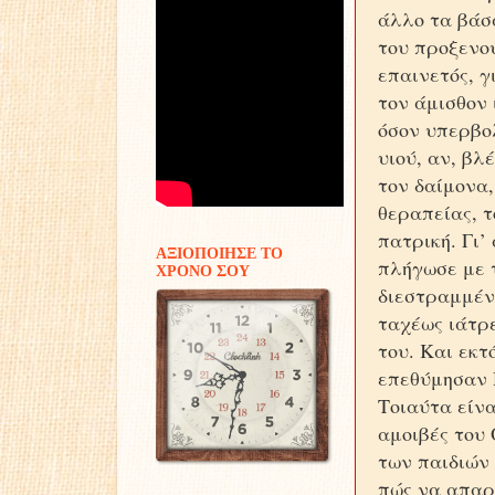
άλλο τα βάσα
του προξενού
επαινετός, γ
τον άμισθον 
όσον υπερβο
υιού, αν, βλ
τον δαίμονα,
θεραπείας, τ
πατρική. Γι’
ΑΞΙΟΠΟΙΗΣΕ ΤΟ
πλήγωσε με τ
ΧΡΟΝΟ ΣΟΥ
διεστραμμένη
ταχέως ιάτρε
του. Και εκτ
επεθύμησαν 
Τοιαύτα είνα
αμοιβές του 
των παιδιών 
πώς να απαρι