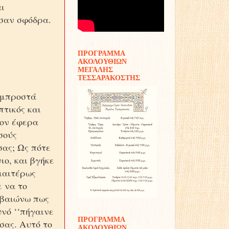
αι
ησαν σφόδρα.
ΠΡΟΓΡΑΜΜΑ
ΑΚΟΛΟΥΘΙΩΝ
ΜΕΓΑΛΗΣ
ΤΕΣΣΑΡΑΚΟΣΤΗΣ
 μπροστά
πτικός και
Τον έφερα
σούς
σας; Ως πότε
ιο, και βγήκε
διαιτέρως
ε να το
βεβαιώνω πως
υνό ‘‘πήγαινε
ΠΡΟΓΡΑΜΜΑ
 σας. Αυτό το
ΑΚΟΛΟΥΘΙΩΝ