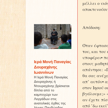
μέλλει ο υιό
αποκτενούσι
Απόδοση:
Όταν έφτασα
του, και του
υποφέρει• π
Ιερά Μονή Παναγίας
στους μαθητ
Δουραχάνης
απάντησε: «Γ
Ιωαννίνων
θα σας ανέχο
Η Ιερά Μονή Παναγίας
απ’ αυτόν• α
Δουραχάνης ή
Ντουραχάνης βρίσκεται
στον Ιησού ο
δίπλα από το
βγάλουμε;» «
καμποχώρι των
αν έχετε πίσ
Λογγάδων στις
ανατολικές όχθες της
από ’δω εκεί
λίμνης Παμβώτιδας ...