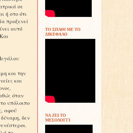
ατρικά σε
ι ή στο ότι
μία προξενεί
ίνει αυτό
ΤΟ ΣΠΑΘΙ ΜΕ ΤΟ
ΔΙΚΕΦΑΛΟ
 Και
 Μεγάλου
μη και την
νείες και
ονος.
καθώς όταν
 το υπόλοιπο
ς, αφού
ΝΑ ΖΕΙ ΤΟ
 δύναμη, δεν
ΜΕΣΟΛΟΓΓΙ
γενέστεροι.
λλά το