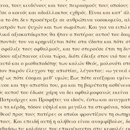
να, τους κινδύνους και τους πειρασμούς τους οποίους
σε ο κοινός και αδιάλλακτος εχθρός. Είναι και κατ’ ά
ια το ότι δεν προσέτρεξε σε ανθρώπινα νοσοκομεία, α
ιατρόν των ψυχών και των σωμάτων. Και για να ειπώ ε
λικά αξιοκατάκριτος θα ήταν ο πατέρας αυτού του δαι
έποντάς τον να κρημνίζεται πότε στα ύδατα και πότε 
 σφάλιζε τους οφθαλμούς, και του στερούσε έτσι τη δ
όσον αξιέπαινος είναι τώρα, διότι έδειξε στον υιό του
 αυτό και ο μισθαποδότης των καλών Θεός, μολονότι στ
ον πικρόν έλεγχον της απιστίας, λέγοντας: «ω γενεά 
! ως πότε έσομαι μεθ’ υμών; Έως πότε ανέξομαι υμίν»
υσε και την απιστία του, μα και τη βαρύτατη ασθένεια
ός αυτού του έδωσε χάρη να δει οφθαλμοφανώς εκείνα
Πατριάρχες και Προφήτες να ιδούν, έστω και αινιγμα
ι τα κέρδη, τόσον υψηλά και μεγάλα τα στεφάνια, τόσ
Θεού προς τους πατέρες οι οποίοι φροντίζουν τη σωτηρ
τους. Και επειδή αυτή η αλήθεια είναι αναμφίβολος, 
θμήσω τις κολάσεις που επικρέμανται στις κεφαλές ε