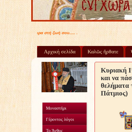
Αρχική σελίδα
Καλῶς ἤρθατε
Κυριακή Ι’
και να πάσ
θελήματα 
Πάτμιος)
Μοναστήρι
Γέροντος λόγοι
Το Άνθος