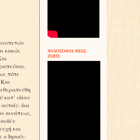
γονυπετών
αι κακώς
ΦΙΛΟΣΟΦΙΑ ΜΙΑΣ
ΖΩΗΣ
Και
εραπεύσαι.
Έως πότε
 Και
ι εθεραπεύθη
ύ κατ’ ιδίαν
 αυτοίς: δια
ον σινάπεως,
 ουδέν
ευχή και
 ο Ιησούς: