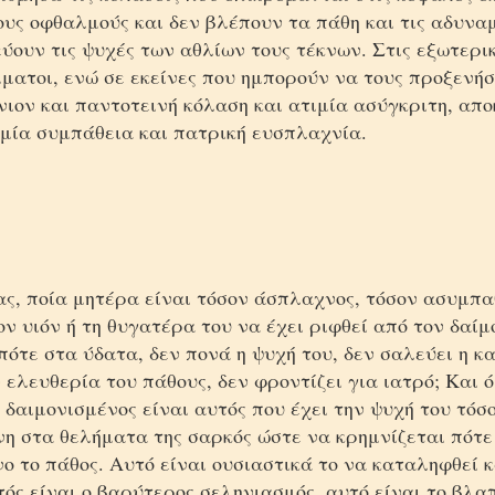
υς οφθαλμούς και δεν βλέπουν τα πάθη και τις αδυνα
ουν τις ψυχές των αθλίων τους τέκνων. Στις εξωτερι
ματοι, ενώ σε εκείνες που ημπορούν να τους προξενήσ
ιον και παντοτεινή κόλαση και ατιμία ασύγκριτη, απο
αμία συμπάθεια και πατρική ευσπλαχνία.
ς, ποία μητέρα είναι τόσον άσπλαχνος, τόσον ασυμπα
ν υιόν ή τη θυγατέρα του να έχει ριφθεί από τον δαίμ
πότε στα ύδατα, δεν πονά η ψυχή του, δεν σαλεύει η κα
ν ελευθερία του πάθους, δεν φροντίζει για ιατρό; Και ό
δαιμονισμένος είναι αυτός που έχει την ψυχή του τόσ
η στα θελήματα της σαρκός ώστε να κρημνίζεται πότε 
νο το πάθος. Αυτό είναι ουσιαστικά το να καταληφθεί 
τός είναι ο βαρύτερος σεληνιασμός, αυτό είναι το βλα