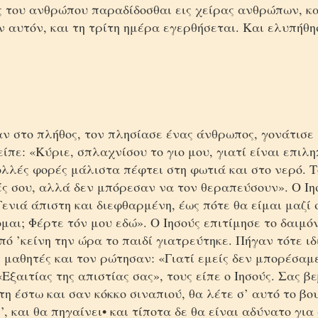
ς του ανθρώπου παραδίδοσθαι εις χείρας ανθρώπων, κ
ν αυτόν, και τη τρίτη ημέρα εγερθήσεται. Και ελυπήθ
ν στο πλήθος, τον πλησίασε ένας άνθρωπος, γονάτισε
 είπε: «Κύριε, σπλαχνίσου το γιο μου, γιατί είναι επιλη
ολλές φορές μάλιστα πέφτει στη φωτιά και στο νερό. 
ές σου, αλλά δεν μπόρεσαν να τον θεραπεύσουν». Ο Ιη
ενιά άπιστη και διεφθαρμένη, έως πότε θα είμαι μαζί 
μαι; Φέρτε τόν μου εδώ». Ο Ιησούς επιτίμησε το δαιμόν
πό ’κείνη την ώρα το παιδί γιατρεύτηκε. Πήγαν τότε ι
ι μαθητές και τον ρώτησαν: «Γιατί εμείς δεν μπορέσαμ
Εξαιτίας της απιστίας σας», τους είπε ο Ιησούς. Σας 
τη έστω και σαν κόκκο σιναπιού, θα λέτε σ’ αυτό το βο
’’, και θα πηγαίνει• και τίποτα δε θα είναι αδύνατο για