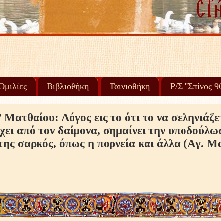
Ὁμιλίες
Βιβλιοθήκη
Ταινιοθήκη
Ρ/Σ ''Σπίνος 
 Ματθαίου: Λόγος εις το ότι το να σεληνιάζε
χει από τον δαίμονα, σημαίνει την υποδούλω
της σαρκός, όπως η πορνεία και άλλα (Αγ. Μ