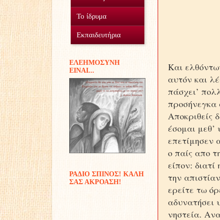
Ο Σύλλογος
Το ίδρυμα
Οικοτροφείο
Εθελοντισμός
Εκπαιδευτήρια
Γυμνάσιο Δουραχάνης
Προσφοράς έργα...
Μέσα και πόροι
EΛΕΗΜΟΣΥΝΗ
Και ελθόντω
ΕIΝΑΙ...
Δημοτικό Δουραχάνης
Διακονίες
αυτόν και λέ
πάσχει’ πολλ
Παιδικές αναμνήσεις
προσήνεγκα α
Αποκριθείς δ
έσομαι μεθ’ 
επετίμησεν α
ο παίς απο τ
είπον: διατί
ΡΑΔΙΟ ΣΠΙΝΟΣ! ΚΑΛΗ
την απιστίαν
ΣΑΣ ΑΚΡΟΑΣΗ!
ερείτε τω όρ
αδυνατήσει υ
νηστεία. Ανα