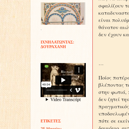
σφαλίζουν το
καταδυναστεύ
είναι πολυόμ
θάνατον αιών
.
δεν έχουν κ
ΙΧΝΗΛΑΤΩΝΤΑΣ:
ΔΟΥΡΑΧΑΝΗ
…
Ποίος πατέρα
βλέποντας το
στην φωτιά, 
δεν ζητεί τη
πραγματικός 
υποδουλωμέν
πότε σε εκεί
ΕΤΙΚΕΤΕΣ
δαιμόνιο, αυ
25 Μαρτίου