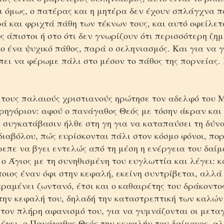
ι όμως, ο πατέρας και η μητέρα δεν έχουν σπλάγχνα π
ά και φριχτά πάθη των τέκνων τους, και αυτό οφείλετα
ς άπιστοι ή στο ότι δεν γνωρίζουν ότι περισσότερη ζη
 ένα ψυχικό πάθος, παρά ο σεληνιασμός. Και για να γ
ει να φέρωμε πάλι στο μέσον το πάθος της πορνείας.
 τους παλαιούς χριστιανούς ηρώτησε τον αδελφό του
Γρηγόριον: αφού ο πανάγαθος Θεός με τόσην άκραν και
 συγκατάβασιν ήλθε στη γη για να καταπαύσει τη δύνα
διαβόλου, πώς ευρίσκονται πάλι στον κόσμο φόνοι, πορ
ρεπε να βγει εντελώς από τη μέση η ενέργεια του δαίμ
ο Άγιος με τη συνηθισμένη του ευγλωττία και λέγει: 
οιος έναν όφι στην κεφαλή, εκείνη συντρίβεται, αλλά
ραμένει ζωντανό, έτσι και ο καθαιρέτης του δράκοντο
την κεφαλή του, δηλαδή την καταστρεπτική των καλών
τον πλήρη αφανισμό του, για να γυμνάζονται οι μετα
έγει, ο Πανάγαθος Θεός την κεφαλήν του δαίμονος, α