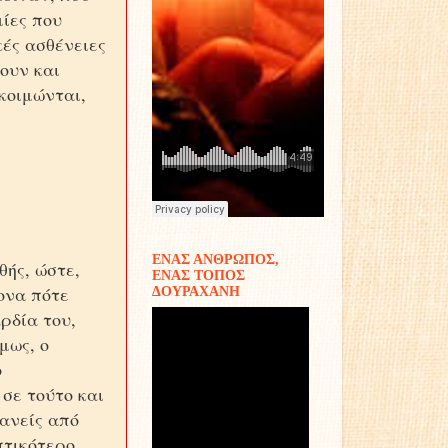
μίες που
κές ασθένειες
ουν και
κοιμώνται,
ΕΝΑΣ ΑΝΘΡΩΠΟΣ,
θής, ώστε,
ΕΝΑΣ ΤΟΠΟΣ
ονα πότε
ΔΟΥΡΑΧΑΝΗ
ρδία του,
μως, ο
ο
σε τούτο και
κανείς από
πτικότερο