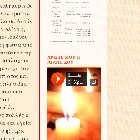
 καθημερινώς
λλον τρόπον
λλά σε Αυτόν
ν ολίγοις,
μονισμένου
στη φωτιά από
υνατότητα της
ΧΡΙΣΤΕ ΜΟΥ Η
 ευσπλαχνία
ΑΓΑΠΗ ΣΟΥ
ην αρχή τον
άπιστος και
; πλην όμως
 του υιού
 που
τωδώς.
ες πολλές οι
ία και υγεία
δεν ηξεύρω
κείνων, που