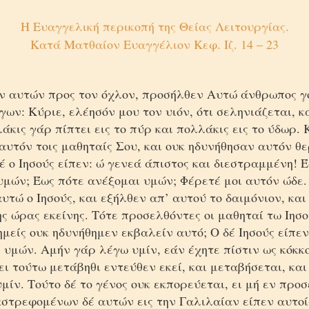
Η Ευαγγελική περικοπή της Θείας Λειτουργίας.
Κατά Ματθαίον Ευαγγέλιον Κεφ. Ιζ. 14 – 23
ν αυτών προς τον όχλον, προσήλθεν Αυτώ άνθρωπος 
γων: Κύριε, ελέησόν μου τον υιόν, ότι σεληνιάζεται, κ
άκις γάρ πίπτει εις το πύρ και πολλάκις εις το ύδωρ. 
υτόν τοις μαθηταίς Σου, και ουκ ηδυνήθησαν αυτόν θ
έ ο Ιησούς είπεν: ώ γενεά άπιστος και διεστραμμένη! 
υμών; Έως πότε ανέξομαι υμών; Φέρετέ μοι αυτόν ώδε.
υτώ ο Ιησούς, και εξήλθεν απ’ αυτού το δαιμόνιον, κα
ης ώρας εκείνης. Τότε προσελθόντες οι μαθηταί τω Ιησο
 ημείς ουκ ηδυνήθημεν εκβαλείν αυτό; Ο δέ Ιησούς είπεν
 υμών. Αμήν γάρ λέγω υμίν, εάν έχητε πίστιν ως κόκκ
ει τούτω μετάβηθι εντεύθεν εκεί, και μεταβήσεται, και
μίν. Τούτο δέ το γένος ουκ εκπορεύεται, ει μή εν προσ
στρεφομένων δέ αυτών εις την Γαλιλαίαν είπεν αυτοίς