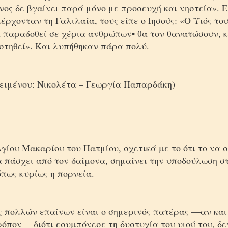
νος δε βγαίνει παρά μόνο με προσευχή και νηστεία». Ε
έρχονταν τη Γαλιλαία, τους είπε ο Ιησούς: «Ο Υιός τ
α παραδοθεί σε χέρια ανθρώπων• θα τον θανατώσουν, κ
στηθεί». Και
λυπήθηκαν πάρα πολύ.
κειμένου: Νικολέτα – Γεωργία Παπαρδάκη)
γίου Μακαρίου του Πατμίου, σχετικά με το ότι το να 
α πάσχει από τον δαίμονα, σημαίνει την υποδούλωση 
όπως κυρίως η πορνεία.
ς πολλών επαίνων είναι ο σημερινός πατέρας —αν και
ρόπον— διότι εσυμπόνεσε τη δυστυχία του υιού του, δ