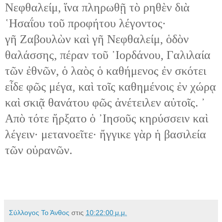
Νεφθαλείμ, ἵνα πληρωθῇ τὸ ρηθὲν διὰ
῾Ησαΐου τοῦ προφήτου λέγοντος·
γῆ Ζαβουλὼν καὶ γῆ Νεφθαλείμ, ὁδὸν
θαλάσσης, πέραν τοῦ ᾿Ιορδάνου, Γαλιλαία
τῶν ἐθνῶν, ὁ λαὸς ὁ καθήμενος ἐν σκότει
εἶδε φῶς μέγα, καὶ τοῖς καθημένοις ἐν χώρᾳ
καὶ σκιᾷ θανάτου φῶς ἀνέτειλεν αὐτοῖς. ᾿
Απὸ τότε ἤρξατο ὁ ᾿Ιησοῦς κηρύσσειν καὶ
λέγειν· μετανοεῖτε· ἤγγικε γὰρ ἡ βασιλεία
τῶν οὐρανῶν.
Σύλλογος Το Άνθος
στις
10:22:00 μ.μ.