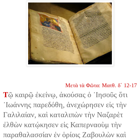
Μετὰ τὰ Φῶτα: Ματθ. δ΄ 12-17
Τ
ῷ καιρῷ ἐκείνῳ, ἀκούσας ὁ ᾿Ιησοῦς ὅτι
᾿Ιωάννης παρεδόθη, ἀνεχώρησεν εἰς τὴν
Γαλιλαίαν, καὶ καταλιπὼν τὴν Ναζαρὲτ
ἐλθὼν κατῴκησεν εἰς Καπερναοὺμ τὴν
παραθαλασσίαν ἐν ὁρίοις Ζαβουλὼν καὶ