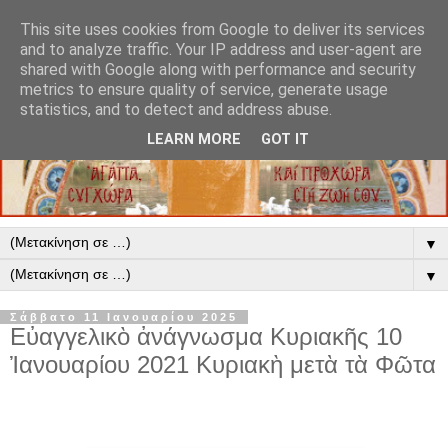
This site uses cookies from Google to deliver its services
and to analyze traffic. Your IP address and user-agent are
shared with Google along with performance and security
metrics to ensure quality of service, generate usage
statistics, and to detect and address abuse.
LEARN MORE
GOT IT
▼
▼
Σάββατο 11 Ιανουαρίου 2025
Εὐαγγελικὸ ἀνάγνωσμα Κυριακῆς 10
Ἰανουαρίου 2021 Κυριακὴ μετὰ τὰ Φῶτα