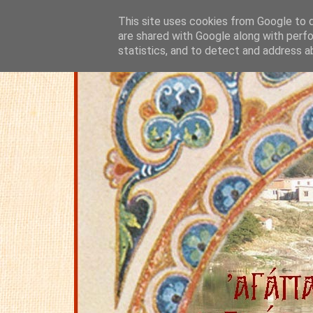
This site uses cookies from Google to de
are shared with Google along with perfo
statistics, and to detect and address a