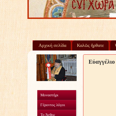
Πίστευε, ἀγάπα, σ
Αρχική σελίδα
Καλῶς ἤρθατε
Εὐαγγέλιο
Μοναστήρι
Γέροντος λόγοι
Το Άνθος