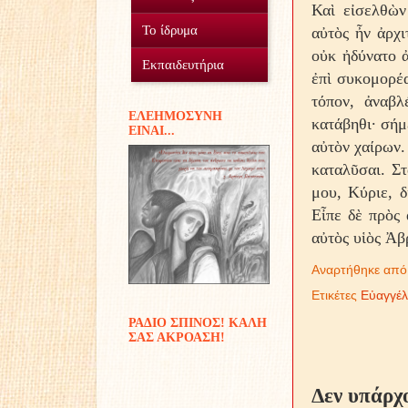
Καὶ εἰσελθὼν
Ο Σύλλογος
Το ίδρυμα
αὐτὸς ἦν ἀρχι
οὐκ ἠδύνατο ἀ
Οικοτροφείο
Εθελοντισμός
Εκπαιδευτήρια
ἐπὶ συκομορέα
Γυμνάσιο Δουραχάνης
Προσφοράς έργα...
Μέσα και πόροι
τόπον, ἀναβλ
EΛΕΗΜΟΣΥΝΗ
κατάβηθι· σήμ
ΕIΝΑΙ...
Δημοτικό Δουραχάνης
Διακονίες
αὐτὸν χαίρων.
καταλῦσαι. Στ
Παιδικές αναμνήσεις
μου, Κύριε, δ
Εἶπε δὲ πρὸς 
αὐτὸς υἱὸς Ἀβ
Αναρτήθηκε απ
Ετικέτες
Εὐαγγέλ
ΡΑΔΙΟ ΣΠΙΝΟΣ! ΚΑΛΗ
ΣΑΣ ΑΚΡΟΑΣΗ!
Δεν υπάρχ