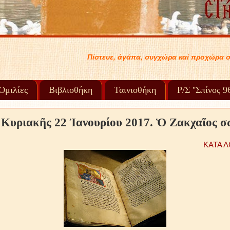
υγχώρα καί προχώρα στή ζωή σου..... .
Ὁμιλίες
Βιβλιοθήκη
Ταινιοθήκη
Ρ/Σ ''Σπίνος 
 Κυριακῆς 22 Ἰανουρίου 2017. Ὁ Ζακχαῖος σ
ΚΑΤΑ Λ