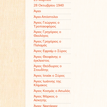
28 Οκτωβρίου 1940
Άγιοι
Άγιοι Απόστολοι
Άγιος Γεώργιος ο
Τροπαιοφόρος
Άγιος Γρηγόριος ο
Θεολόγος
Άγιος Γρηγόριος ο
Παλαμάς
Άγιος Εφραίμ ο Σύρος
Άγιος Θεοφάνης ο
έγκλειστος
Άγιος Θεόδωρος ο
Στουδίτης
Άγιος Ισαάκ ο Σύρος
Άγιος Ιωάννης της
Κλίμακος
Άγιος Κοσμάς ο Αιτωλός
Άγιος Μάρκος ο
Ασκητής
Άγιος Νεκτάριος