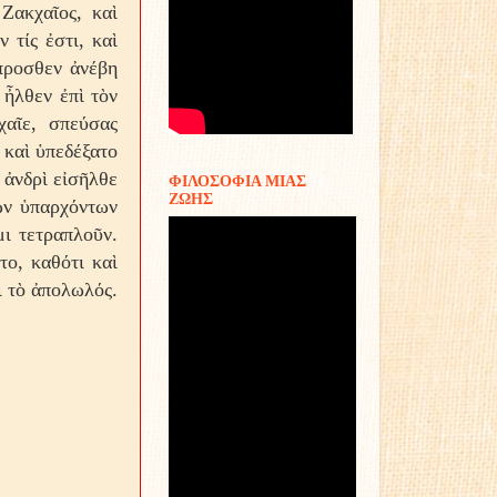
Ζακχαῖος, καὶ
 τίς ἐστι, καὶ
μπροσθεν ἀνέβη
 ἦλθεν ἐπὶ τὸν
χαῖε, σπεύσας
 καὶ ὑπεδέξατο
 ἀνδρὶ εἰσῆλθε
ΦΙΛΟΣΟΦΙΑ ΜΙΑΣ
ΖΩΗΣ
τῶν ὑπαρχόντων
μι τετραπλοῦν.
το, καθότι καὶ
ι τὸ ἀπολωλός.