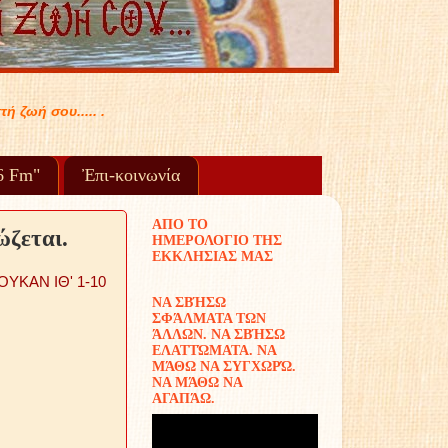
96 Fm"
Ἐπι-κοινωνία
ΑΠΟ ΤΟ
ώζεται.
ΗΜΕΡΟΛΟΓΙΟ ΤΗΣ
ΕΚΚΛΗΣΙΑΣ ΜΑΣ
ΟΥΚΑΝ ΙΘ' 1-10
ΝΑ ΣΒΉΣΩ
ΣΦΆΛΜΑΤΑ ΤΩΝ
ΆΛΛΩΝ. ΝΑ ΣΒΉΣΩ
ΕΛΑΤΤΏΜΑΤΑ. ΝΑ
ΜΆΘΩ ΝΑ ΣΥΓΧΩΡΏ.
ΝΑ ΜΆΘΩ ΝΑ
ΑΓΑΠΆΩ.