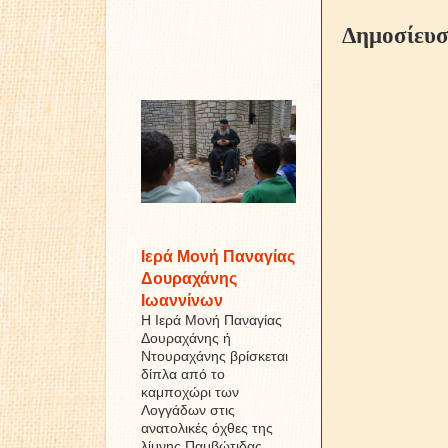
Δημοσίευσ
Ιερά Μονή Παναγίας
Δουραχάνης
Ιωαννίνων
Η Ιερά Μονή Παναγίας
Δουραχάνης ή
Ντουραχάνης βρίσκεται
δίπλα από το
καμποχώρι των
Λογγάδων στις
ανατολικές όχθες της
λίμνης Παμβώτιδας ...