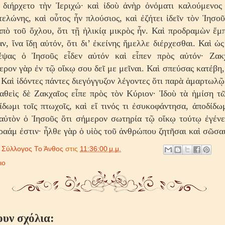
 διήρχετο τὴν Ἰεριχώ· καὶ ἰδοὺ ἀνὴρ ὀνόματι καλούμενος 
τελώνης, καὶ οὗτος ἦν πλούσιος, καὶ ἐζήτει ἰδεῖν τὸν Ἰησοῦν
πὸ τοῦ ὄχλου, ὅτι τῇ ἡλικίᾳ μικρὸς ἦν. Καὶ προδραμὼν ἔ
ν, ἵνα ἴδῃ αὐτόν, ὅτι δι’ ἐκείνης ἤμελλε διέρχεσθαι. Καὶ ὡς
έψας ὁ Ἰησοῦς εἶδεν αὐτόν καὶ εἶπεν πρὸς αὐτόν· Ζακ
ερον γὰρ ἐν τῷ οἴκῳ σου δεῖ με μεῖναι. Καὶ σπεύσας κατέβη,
 Καὶ ἰδόντες πάντες διεγόγγυζον λέγοντες ὅτι παρὰ ἁμαρτωλῷ
αθεὶς δὲ Ζακχαῖος εἶπε πρὸς τὸν Κύριον· Ἰδοὺ τὰ ἡμίση 
ίδωμι τοῖς πτωχοῖς, καὶ εἴ τινός τι ἐσυκοφάντησα, ἀποδίδω
αὐτὸν ὁ Ἰησοῦς ὅτι σήμερον σωτηρία τῷ οἴκῳ τούτῳ ἐγένε
ραάμ ἐστιν· ἦλθε γὰρ ὁ υἱὸς τοῦ ἀνθρώπου ζητῆσαι καὶ σῶσα
ό
Σύλλογος Το Άνθος
στις
11:36:00 μ.μ.
ιο
ουν σχόλια: