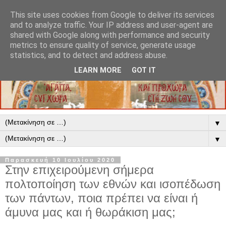
This site uses cookies from Google to deliver its services
and to analyze traffic. Your IP address and user-agent are
shared with Google along with performance and security
metrics to ensure quality of service, generate usage
statistics, and to detect and address abuse.
LEARN MORE
GOT IT
▼
▼
Παρασκευή 10 Ιουλίου 2020
Στην επιχειρούμενη σήμερα
πολτοποίηση των εθνών και ισοπέδωση
των πάντων, ποια πρέπει να είναι ή
άμυνα μας και ή θωράκιση μας;