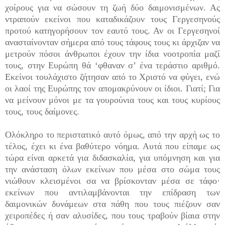
χοίρους για να σώσουν τη ζωή δύο δαιμονισμένων. Ας
ντραπούν εκείνοι που κατα­δικάζουν τους Γεργεσηνούς
προτού κατηγορήσουν τον εαυτό τους. Αν οι Γεργεσηνοί
ανασταίνονταν σήμερα από τους τάφους τους κι άρχιζαν να
μετρούν πόσοι άνθρωποι έχουν την ίδια νοοτροπία μαζί
τους, στην Ευρώπη θά ‘φθαναν σ’ ένα τεράστιο αριθμό.
Εκείνοι τουλάχιστο ζήτησαν από το Χριστό να φύγει, ενώ
οι λαοί της Ευρώπης τον απομακρύνουν οι ίδιοι. Γιατί; Για
να μείνουν μόνοι με τα γουρούνια τους και τους κυρίους
τους, τους δαίμονες.
Ολόκληρο το περιστατικό αυτό όμως, από την αρχή ως το
τέλος, έχει κι ένα βαθύτερο νόημα. Αυτά που είπαμε ως
τώρα είναι αρκετά για διδασκαλία, για υπόμνηση και για
την ανάσταση όλων εκείνων που μέσα στο σώμα τους
νιώθουν κλεισμένοι σα να βρί­σκονταν μέσα σε τάφο·
εκείνων που αντιλαμβάνονται την επίδραση των
δαιμονικών δυνάμεων στα πάθη που τους πιέζουν σαν
χειροπέδες ή σαν αλυσίδες, που τους τραβούν βίαια στην