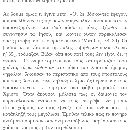
πίστη του παντοδύναμου Χριστού;
Ας δούμε όμως τι έγινε μετά. «Οι δε βόσκοντες έφυγον,
και απελθόντες εις την πόλιν απήγγειλαν πάντα και τα των
δαιμονιζομένων. και ιδού πάσα η πόλις εξήλθεν εις
συνάντησιν τώ Ιησού, και ιδόντες αυτόν παρεκάλεσαν
όπως μεταβή από των ορίων αυτών» (Ματθ. η’ 33, 34). Οι
βοσκοί κι οι κάτοικοι της πόλης φοβήθηκαν πολύ (Λουκ.
η’ 35), τρόμαξαν. Είδαν κάτι που ποτέ τους δεν είχαν δει ή
ακούσει. Οι δαιμο­νισμένοι που τους κατατρόμαζαν τόσα
χρόνια, τώρα κάθονταν στα πόδια του Χριστού ήρεμοι,
νηφάλιοι. Άκουσαν το περιστατικό από τους αποστόλους
και τους βοσκούς, πως δηλαδή ο Χριστός θεράπευσε τους
δαιμονισμένους κι έτρεμαν από φόβο μπροστά στο
Χριστό. Όταν άκουσαν μάλιστα πως οι δαίμονες τον
παρακαλούσαν έντρομοι να τους επιτρέψει να μπουν
στους χοίρους, αν τους έβγαζε από τους ανθρώπους, η
κατάπληξή τους μεγάλωσε. Έμαθαν τελικά πως τα πονηρά
πνεύματα όρμησαν σαν ανεμοστρόβιλος, παρέσυσαν τους
χοίρους και τους έριξαν στη θάλασσα.