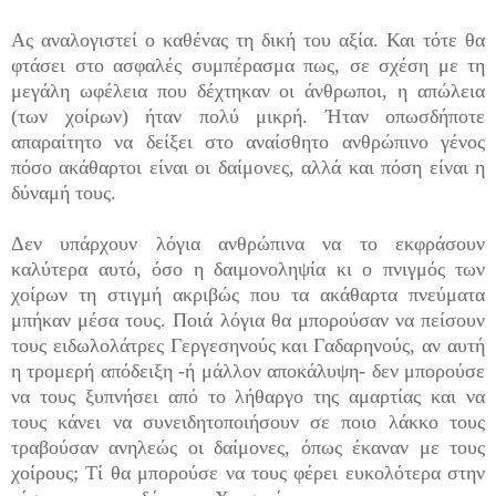
Ας αναλογιστεί ο καθένας τη δική του αξία. Και τότε θα
φτάσει στο ασφαλές συμπέρασμα πως, σε σχέση με τη
μεγάλη ωφέλεια που δέχτηκαν οι άνθρωποι, η απώλεια
(των χοίρων) ήταν πολύ μικρή. Ήταν οπωσ­δήποτε
απαραίτητο να δείξει στο αναίσθητο ανθρώπινο γένος
πόσο ακάθαρτοι είναι οι δαίμονες, αλλά και πόση είναι η
δύναμή τους.
Δεν υπάρχουν λόγια ανθρώπινα να το εκφράσουν
καλύτερα αυτό, όσο η δαιμονοληψία κι ο πνιγμός των
χοίρων τη στιγμή ακριβώς που τα ακάθαρτα πνεύματα
μπήκαν μέσα τους. Ποιά λόγια θα μπορούσαν να πείσουν
τους ειδωλολάτρες Γεργεσηνούς και Γαδαρηνούς, αν αυτή
η τρομερή απόδειξη -ή μάλλον αποκάλυψη- δεν μπορούσε
να τους ξυπνήσει από το λήθαργο της αμαρτίας και να
τους κάνει να συνειδητοποιήσουν σε ποιο λάκκο τους
τραβούσαν ανηλεώς οι δαίμονες, όπως έκαναν με τους
χοίρους; Τί θα μπορούσε να τους φέρει ευκολότερα στην