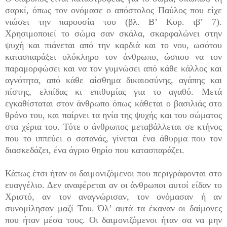
σαρκί, όπως τον ονόμασε ο απόστολος Παύλος που είχε
νιώσει την παρουσία του (βλ. Β’ Κορ. ιβ’ 7).
Χρησιμοποιεί το σώμα σαν σκάλα, σκαρφαλώνει στην
ψυχή και πιάνεται από την καρδιά και το νου, ωσότου
κατασπαράξει ολόκληρο τον άνθρωπο, ώσπου να τον
παραμορφώσει και να τον γυμνώσει από κάθε κάλλος και
αγνότητα, από κάθε αίσθημα δικαιοσύνης, αγάπης και
πίστης, ελπίδας κι επιθυμίας για το αγαθό. Μετά
εγκαθίσταται στον άνθρωπο όπως κάθεται ο βασιλιάς στο
θρόνο του, και παίρνει τα ηνία της ψυχής και του σώματος
στα χέρια του. Τότε ο άνθρωπος μεταβάλλε­ται σε κτήνος
που το ιππεύει ο σατανάς, γίνεται ένα άθυρμα που τον
διασκεδάζει, ένα άγριο θηρίο που κατασπαράζει.
Κάπως έτσι ήταν οι δαιμονιζόμενοι που περιγράφονται στο
ευαγγέλιο. Δεν αναφέρεται αν οι άνθρω­ποι αυτοί είδαν το
Χριστό, αν τον αναγνώρισαν, τον ονόμασαν ή αν
συνομίλησαν μαζί Του. Όλ’ αυτά τα έκαναν οι δαίμονες
που ήταν μέσα τους. Οι δαιμο­νιζόμενοι ήταν σα να μην