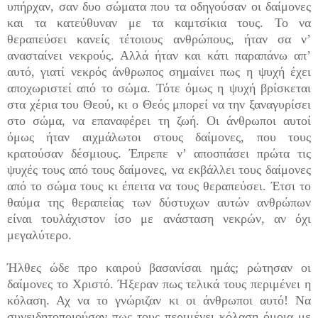
υπήρχαν, σαν δυο σώματα που τα οδηγούσαν οι δαίμονες
και τα κατεύθυναν με τα καμτσίκια τους. Το να
θεραπεύσει κανείς τέτοιους ανθρώπους, ήταν σα ν’
ανασταίνει νεκρούς. Αλλά ήταν και κάτι παραπάνω απ’
αυτό, γιατί νεκρός άνθρωπος σημαίνει πως η ψυχή έχει
αποχωριστεί από το σώμα. Τότε όμως η ψυχή βρίσκεται
στα χέρια του Θεού, κι ο Θεός μπορεί να την ξαναγυρίσει
στο σώμα, να επαναφέρει τη ζωή. Οι άνθρωποι αυτοί
όμως ήταν αιχμάλωτοι στους δαίμονες, που τους
κρατούσαν δέ­σμιους. Έπρεπε ν’ αποσπάσει πρώτα τις
ψυχές τους από τους δαίμονες, να εκβάλλει τους δαίμονες
από το σώμα τους κι έπειτα να τους θεραπεύσει. Έτσι το
θαύμα της θεραπείας των δύστυχων αυτών ανθρώπων
είναι τουλάχιστον ίσο με ανάσταση νεκρών, αν όχι
μεγαλύτερο.
Ήλθες ώδε προ καιρού βασανίσαι ημάς; ρώτησαν οι
δαίμονες το Χριστό. Ήξεραν πως τελικά τους πε­ριμένει η
κόλαση. Αχ να το γνώριζαν κι οι άνθρωποι αυτό! Να
συνειδητοποιούσαν πως τους περιμένει κό­λαση όμοια με