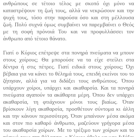
ανθρώπους σε τέτοιο τέλος με σκοπό όχι μόνο να
καταστρέψουν τη ζωή τους, αλλά να νεκρώσουν και την
ψυχή τους, τόσο στην παρούσα όσο και στη μέλλουσα
ζωή. Πολύ συχνά όμως συμβαίνει να παρεμβαίνει ο Θεός
με τη σοφή πρόνοιά Του και να προφυλλάσσει τον
άνθρωπο από τέτοιο θάνατο.
Γιατί ο Κύριος επέτρεψε στα πονηρά πνεύματα να μπουν
στους χοίρους; Θα μπορούσε να τα είχε στείλει στα
δέντρα ή στις πέτρες. Γιατί ειδικά στους χοίρους; Όχι
βέβαια για να κάνει το θέλημά τους, επειδή εκείνοι του το
ζήτησαν, αλλά για να διδάξει τους ανθρώπους. Όπου
υπάρχουν χοίροι, υπάρχει και ακαθαρσία. Και τα πονηρά
πνεύματα αγαπούν τα ακάθαρτα μέρη. Όπου δεν υπάρχει
ακαθαρσία, τη φτιάχνουν μόνοι τους βιαίως. Όταν
βρίσκουν λίγη ακαθαρσία, προσθέτουν σύντομα κι άλλη
και την κάνουν περισσότερη. Όταν μπαίνουν μέσα ακόμα
και στον πιο καθαρό άνθρωπο, μαζεύουν γρήγορα μέσα
του ακαθαρσία χοίρων. Με το τρέξιμο των χοίρων και το
πέσιμό τους στη θάλασσα, ο Κύριος ήθελε να μας διδάξει