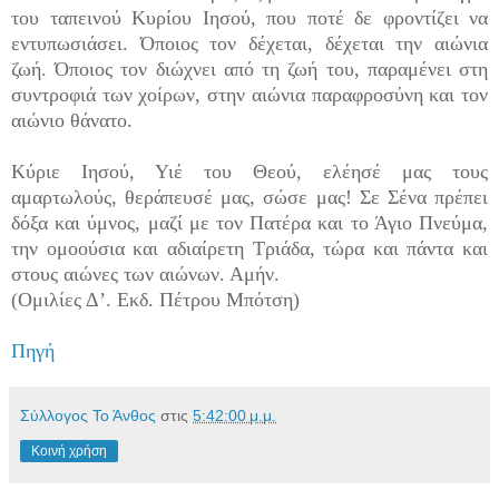
του ταπεινού Κυρίου Ιησού, που ποτέ δε φροντίζει να
εντυπωσιάσει. Όποιος τον δέχεται, δέχεται την αιώνια
ζωή. Όποιος τον διώχνει από τη ζωή του, παραμένει στη
συντροφιά των χοίρων, στην αιώνια παραφροσύνη και τον
αιώνιο θάνατο.
Κύριε Ιησού, Υιέ του Θεού, ελέησέ μας τους
αμαρτωλούς, θεράπευσέ μας, σώσε μας! Σε Σένα πρέπει
δόξα και ύμνος, μαζί με τον Πατέρα και το Άγιο Πνεύμα,
την ομοούσια και αδιαίρετη Τριάδα, τώρα και πάντα και
στους αιώνες των αιώνων. Αμήν.
(Ομιλίες Δ’. Εκδ. Πέτρου Μπότση)
Πηγή
Σύλλογος Το Άνθος
στις
5:42:00 μ.μ.
Κοινή χρήση