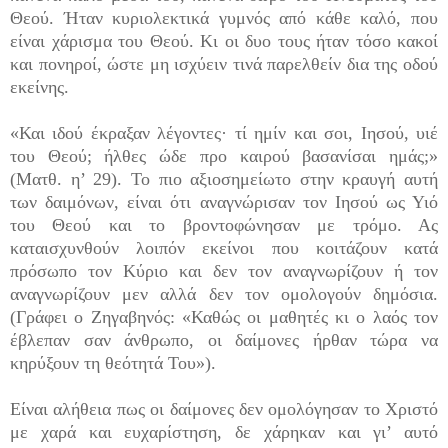
Θεού. Ήταν κυριολεκτικά γυμνός από κάθε καλό, που
είναι χάρισμα του Θεού. Κι οι δυο τους ήταν τόσο κακοί
και πονηροί, ώστε μη ισχύειν τινά παρελθείν δια της οδού
εκείνης.
«Και ιδού έκραξαν λέγοντες· τί ημίν και σοι, Ιησού, υιέ
του Θεού; ήλθες ώδε προ καιρού βασανίσαι ημάς;»
(Ματθ. η’ 29). Το πιο αξιοσημείωτο στην κραυγή αυτή
των δαιμόνων, είναι ότι αναγνώρισαν τον Ιησού ως Υιό
του Θεού και το βροντοφώνησαν με τρόμο. Ας
καταισχυνθούν λοιπόν εκείνοι που κοιτάζουν κατά
πρόσωπο τον Κύριο και δεν τον αναγνωρίζουν ή τον
αναγνωρίζουν μεν αλλά δεν τον ομολογούν δη­μόσια.
(Γράφει ο Ζηγαβηνός: «Καθώς οι μαθητές κι ο λαός τον
έβλεπαν σαν άνθρωπο, οι δαίμονες ήρθαν τώρα να
κηρύξουν τη θεότητά Του»).
Είναι αλήθεια πως οι δαίμονες δεν ομολόγησαν το Χριστό
με χαρά και ευχαρίστηση, δε χάρηκαν και γι’ αυτό