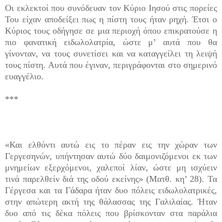
Οι εκλεκτοί που συνόδευαν τον Κύριο Ιησού στις πορείες
Του είχαν αποδείξει πως η πίστη τους ήταν ρηχή. Έτσι ο
Κύριος τους οδήγησε σε μια περιοχή όπου επικρατούσε η
πιο φανατική ειδωλολατρία, ώστε μ’ αυτά που θα
γίνονταν, να τους συνετίσει και να καταγγείλει τη λειψή
τους πίστη. Αυτά που έγιναν, περιγράφονται στο σημερινό
ευαγγέλιο.
***
«Και ελθόντι αυτώ εις το πέραν εις την χώραν των
Γεργεσηνών, υπήντησαν αυτώ δύο δαιμονιζόμενοι εκ των
μνημείων εξερχόμενοι, χαλεποί λίαν, ώστε μη ισχύειν
τινά παρελθείν διά της οδού εκείνης» (Ματθ. κη’ 28). Τα
Γέργεσα και τα Γάδαρα ήταν δυο πόλεις ειδωλολατρικές,
στην απώτερη ακτή της θάλασσας της Γαλιλαίας. Ήταν
δυο από τις δέκα πόλεις που βρί­σκονταν στα παράλια