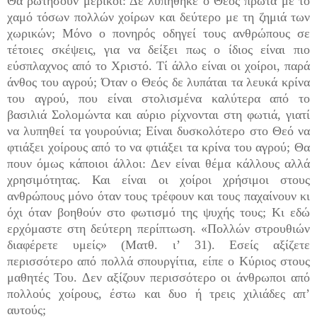
Θα ρωτήσουν μερικοί: Δε λυπήθηκε ο Θεός πρώτα με το
χαμό τόσων πολλών χοίρων και δεύτερο με τη ζημιά των
χωρικών; Μόνο ο πονηρός οδηγεί τους ανθρώπους σε
τέτοιες σκέψεις, για να δείξει πως ο ίδιος είναι πιο
εύσπλαχνος από το Χριστό. Τί άλλο είναι οι χοίροι, παρά
άνθος του αγρού; Όταν ο Θεός δε λυπάται τα λευκά κρίνα
του αγρού, που είναι στολι­σμένα καλύτερα από το
βασιλιά Σολομώντα και αύριο ρίχνονται στη φωτιά, γιατί
να λυπηθεί τα γουρούνια; Είναι δυσκολότερο στο Θεό να
φτιάξει χοίρους από το να φτιάξει τα κρίνα του αγρού; Θα
πουν όμως κάποιοι άλλοι: Δεν είναι θέμα κάλλους αλλά
χρησιμότητας. Και είναι οι χοίροι χρήσιμοι στους
ανθρώπους μόνο όταν τους τρέφουν και τους παχαίνουν κι
όχι όταν βοηθούν στο φωτισμό της ψυχής τους; Κι εδώ
ερχόμαστε στη δεύτερη περίπτωση. «Πολλών στρουθιών
διαφέρετε υμείς» (Ματθ. ι’ 31). Εσείς αξίζετε
περισσότερο από πολλά σπουργίτια, είπε ο Κύριος στους
μαθητές Του. Δεν αξίζουν περισσότερο οι άνθρωποι από
πολλούς χοίρους, έστω και δυο ή τρεις χιλιάδες απ’
αυτούς;