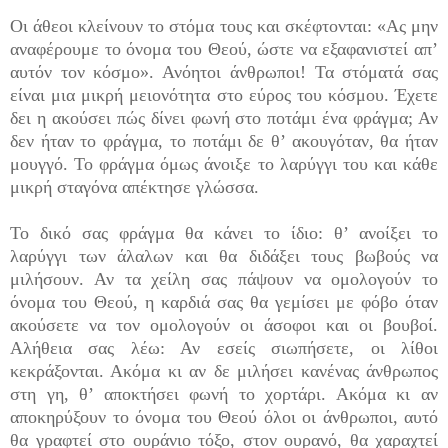
Οι άθεοι κλείνουν το στόμα τους και σκέφτονται: «Ας μην
αναφέρουμε το όνομα του Θεού, ώστε να εξαφανιστεί απ’
αυτόν τον κόσμο». Ανόητοι άνθρω­ποι! Τα στόματά σας
είναι μια μικρή μειονότητα στο εύρος του κόσμου. Έχετε
δει η ακούσει πώς δίνει φωνή στο ποτάμι ένα φράγμα; Αν
δεν ήταν το φράγμα, το ποτάμι δε θ’ ακουγόταν, θα ήταν
μουγγό. Το φράγμα όμως άνοιξε το λαρύγγι του και κάθε
μικρή σταγόνα
απέκτησε γλώσσα.
Το δικό σας φράγμα θα κάνει το ίδιο: θ’ ανοίξει το
λαρύγγι των άλαλων και θα διδάξει τους βωβούς να
μιλήσουν. Αν τα χείλη σας πάψουν να ομολογούν το
όνομα του Θεού, η καρδιά σας θα γεμίσει με φόβο όταν
ακούσετε να τον ομολογούν οι άσοφοι και οι βουβοί.
Αλήθεια σας λέω: Αν εσείς σιωπήσετε, οι λίθοι
κεκράξονται. Ακόμα κι αν δε μιλήσει κανένας άνθρω­πος
στη γη, θ’ αποκτήσει φωνή το χορτάρι. Ακόμα κι αν
αποκηρύξουν το όνομα του Θεού όλοι οι άνθρωποι, αυτό
θα γραφτεί στο ουράνιο τόξο, στον ουρανό, θα χαραχτεί