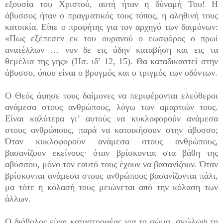
εξουσία του Χριστού, αυτή ήταν η δύνα­μή Του! Η
άβυσσος ήταν ο πραγματικός τους τόπος, η αληθινή τους
κατοικία. Είπε ο προφήτης για τον αρχηγό των δαιμόνων:
«Πως εξέπεσεν εκ του ουρανού ο εωσφόρος ο πρωί
ανατέλλων … νυν δε εις άδην καταβήση και εις τα
θεμέλια της γης» (Ησ. ιδ’ 12, 15). Θα καταδικαστεί στην
άβυσσο, όπου είναι ο βρυγμός και ο τριγμός των οδόντων.
Ο Θεός άφησε τους δαίμονες να περιφέρονται ελεύ­θεροι
ανάμεσα στους ανθρώπους, λόγω των αμαρτιών τους.
Είναι καλύτερα γι’ αυτούς να κυκλοφορούν ανά­μεσα
στους ανθρώπους, παρά να κατοικήσουν στην άβυσσο;
Όταν κυκλοφορούν ανάμεσα στους ανθρώ­πους,
βασανίζουν εκείνους· όταν βρίσκονται στα βάθη της
αβύσσου, μόνο τον εαυτό τους έχουν να βασανί­ζουν. Όταν
βρίσκονται ανάμεσα στους ανθρώπους βασανίζονται πάλι,
μα τότε η κόλασή τους μειώνεται από την κόλαση των
άλλων.
Ο διάβολος είναι καταστροφέας για το σώμα, σκώλωψ τη