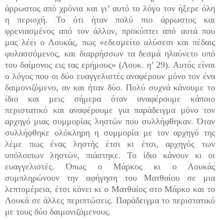
άρρωστος από χρόνια και γι’ αυτό το λόγο τον ήξερε όλη
η περιοχή. Το ότι ήταν πολύ πιο άρρωστος και
φρενιασμένος από τον άλλον, προκύπτει από αυτά που
μας λέει ο Λουκάς, πως «εδεσμείτο αλύσεσι και πέδαις
φυλασσόμενος, και διαρρήσσων τα δεσμά ηλαύνετο υπό
του δαίμονος εις τας ερήμους» (Λουκ. η’ 29). Αυτός είναι
ο λόγος που οι δύο ευαγγελιστές αναφέρουν μόνο τον ένα
δαιμονιζόμενο, αν και ήταν δύο. Πολύ συχνά κάνουμε το
ίδιο και μεις σήμερα όταν αναφέρουμε κάποιο
περιστατικό και αναφέρουμε για παράδειγμα μόνο τον
αρχηγό μιας συμμορίας ληστών που συλλήφθηκαν. Όταν
συλλήφθηκε ολόκληρη η συμ­μορία με τον αρχηγό της
λέμε πως ένας ληστής έτσι κι έτσι, αρχηγός των
υπόλοιπων ληστών, πιάστηκε. Το ίδιο κάνουν κι οι
ευαγγελιστές. Όπως ο Μάρκος κι ο Λουκάς
συμπληρώνουν την αφήγηση του Ματθαίου σε μια
λεπτομέρεια, έτσι κάνει κι ο Ματθαίος στο Μάρκο και το
Λουκά σε άλλες περιπτώσεις. Παράδειγμα το περιστατικό
με τους δύο δαιμονιζόμενους.