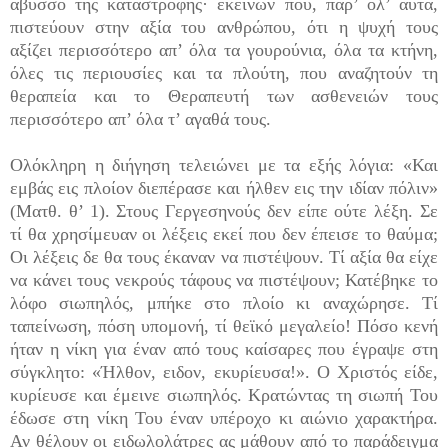
άβυσσο της καταστροφής· εκείνων που, παρ’ όλ’ αυτά,
πιστεύουν στην αξία του ανθρώπου, ότι η ψυχή τους
αξίζει περισσότερο απ’ όλα τα γουρούνια, όλα τα κτήνη,
όλες τις περιουσίες και τα πλούτη, που αναζητούν τη
θεραπεία και το Θεραπευτή των ασθενειών τους
περισσότερο απ’ όλα τ’ αγαθά τους.
Ολόκληρη η διήγηση τελειώνει με τα εξής λόγια: «Και
εμβάς εις πλοίον διεπέρασε και ήλθεν εις την ιδίαν πόλιν»
(Ματθ. θ’ 1). Στους Γεργεσηνούς δεν είπε ούτε λέξη. Σε
τί θα χρησίμευαν οι λέξεις εκεί που δεν έπεισε το θαύμα;
Οι λέξεις δε θα τους έκαναν να πιστέψουν. Τί αξία θα είχε
να κάνει τους νεκρούς τάφους να πιστέψουν; Κατέβηκε το
λόφο σιωπηλός, μπήκε στο πλοίο κι αναχώρησε. Τί
ταπείνωση, πόση υπομονή, τί θεϊκό μεγαλείο! Πόσο κενή
ήταν η νίκη για έναν από τους καίσαρες που έγραψε στη
σύγκλητο: «Ήλθον, ειδον, εκυρίευσα!». Ο Χριστός είδε,
κυρίευσε και έμεινε σιωπηλός. Κρατώντας τη σιωπή Του
έδωσε στη νίκη Του έναν υπέροχο κι αιώνιο χαρακτήρα.
Αν θέλουν οι ειδωλολάτρες ας μάθουν από το παράδειγμα