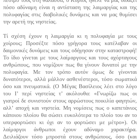
πόσο αδύναμη είναι η αντίσταση της λαιμαργίας και της
πολυφαγίας στις διαβολικές δυνάμεις και να μας θυμίσει
την αρετή της νηστείας.
Τί σχέση έχουν η λαιμαργία κι η πολυφαγία με τους
χοίρους; Προσέξτε πόσο γρήγορα τους κατέλαβαν οι
δαιμονικές δυνάμεις και τους οδήγησαν στην κατα­στροφή!
Το ίδιο γίνεται με τους λαίμαργους και τους αχόρταγους
ανθρώπους, που νομίζουν πως θα γίνουν δυνατοί με την
πολυφαγία. Με τον τρόπο αυτόν όμως δε γίνονται
δυνατότεροι, αλλά μάλλον ασθενέστεροι, τόσο σωματικά
όσο και πνευματικά. (Ο Μέγας Βασί­λειος λέει στο λόγο
του Ι’ περί νηστείας τ’ ακόλουθα: «Γνωρίζω πως οι
γιατροί δε συνιστούν στους αρρώστους ποικιλία φαγητών,
αλλ’ αποχή και νηστεία. Μη νομίσεις πως ο καπετάνιος
κάποιου πλοίου θα σώσει ευκολότερα το πλοίο του αν το
υπερφορτώσει κι όχι αν το φορτώσει με μέτρο»). Οι
λαίμαργοι άνθρωποι έχουν αδύναμο χαρακτήρα.
Δειλιάζουν τόσο μπροστά στους ανθρώπους, όσο (και