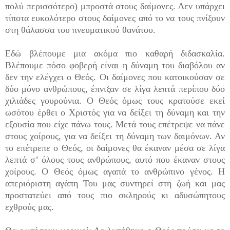
πολύ περισσότερο) μπροστά στους δαίμονες. Δεν υπάρχει
τίποτα ευκολότερο στους δαίμονες από το να τους πνίξουν
στη θάλασσα του πνευματικού θανάτου.
Εδώ βλέπουμε μια ακόμα πιο καθαρή διδασκαλία.
Βλέπουμε πόσο φοβερή είναι η δύναμη του διαβόλου αν
δεν την ελέγχει ο Θεός. Οι δαίμονες που κατοικούσαν σε
δύο μόνο ανθρώπους, έπνιξαν σε λίγα λεπτά περίπου δύο
χιλιάδες γουρούνια. Ο Θεός όμως τους κρατούσε εκεί
ωσότου έρθει ο Χριστός για να δείξει τη δύναμη και την
εξουσία που είχε πάνω τους. Μετά τους επέτρεψε να πάνε
στους χοίρους, για να δείξει τη δύναμη των δαιμόνων. Αν
το επέτρεπε ο Θεός, οι δαίμονες θα έκαναν μέσα σε λίγα
λεπτά σ’ όλους τους ανθρώπους, αυτό που έκαναν στους
χοίρους. Ο Θεός όμως αγαπά το ανθρώπινο γένος. Η
απεριόριστη αγάπη Του μας συντηρεί στη ζωή και μας
προστατεύει από τους πιο σκληρούς κι αδυσώπητους
εχθρούς μας.