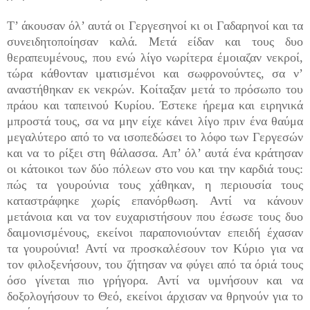
Τ’ άκουσαν όλ’ αυτά οι Γεργεσηνοί κι οι Γαδαρηνοί και τα
συνειδητοποίησαν καλά. Μετά είδαν και τους δυο
θεραπευμένους, που ενώ λίγο νωρίτερα έμοιαζαν νεκροί,
τώρα κάθονταν ιματισμένοι και σωφρονούντες, σα ν’
αναστήθηκαν εκ νεκρών. Κοίταξαν μετά το πρό­σωπο του
πράου και ταπεινού Κυρίου. Έστεκε ήρεμα και ειρηνικά
μπροστά τους, σα να μην είχε κάνει λίγο πριν ένα θαύμα
μεγαλύτερο από το να ισοπεδώσει το λόφο των Γεργεσών
και να το ρίξει στη θάλασσα. Απ’ όλ’ αυτά ένα κράτησαν
οι κάτοικοι των δύο πόλεων στο νου και την καρδιά τους:
πώς τα γουρούνια τους χάθηκαν, η περιουσία τους
καταστράφηκε χωρίς επανόρθωση. Αντί να κάνουν
μετάνοια και να τον ευχαριστήσουν που έσωσε τους δυο
δαιμονισμένους, εκείνοι παραπονιούνταν επειδή έχασαν
τα γουρούνια! Αντί να προσκαλέσουν τον Κύριο για να
τον φιλοξενήσουν, του ζήτησαν να φύγει από τα όριά τους
όσο γίνεται πιο γρήγορα. Αντί να υμνήσουν και να
δοξολογήσουν το Θεό, εκείνοι άρχισαν να θρηνούν για το