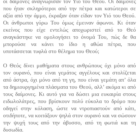
οι δαίμονες αναγνώρισαν τον Υιό του Θεού. Οι δαίμονες
που ήταν σκληρότεροι από την πέτρα και κατώτεροι σε
αξία από την άμμο, έκραξαν όταν είδαν τον Υιό του Θεού.
Οι άνθρωποι γύρω Του όμως έμειναν άφωνοι. Κι όταν
εκείνος που είχε εντελώς αποχωριστεί από το Θεό
αναγκάστηκε να ομολογήσει το όνομά Του, πώς δε θα
μπορούσε να κάνει το ίδιο η αθώα πέτρα, που
υποτάσσεται τυφλά στο θέλημα του Θεού;
Ο Θεός δίνει μαθήματα στους ανθρώπους όχι μόνο από
τον ουρανό, που είναι γεμάτος αγγέλους και στο­λίζεται
από άστρα, όχι μόνο από τη γη, που είναι γε­μάτη απ’ όλα
τα δημιουργημένα πλάσματα του Θεού, αλλ’ ακόμα κι από
τους δαίμονες. Κι αυτό για να δώσει μια ευκαιρία στους
ειδωλολάτρες, που βρίσκουν πολύ εύκολα το δρόμο που
οδηγεί στην κόλαση, ώστε να ντροπιαστούν από κάτι,
οτιδήποτε, να κοιτάξουν ψηλά στον ουρανό και να σώσουν
την ψυχή τους από την άβυσσο, από τη φωτιά και τη
δυσωδία.