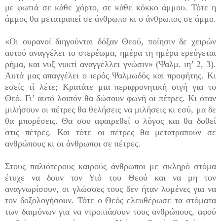
με φωτιά σε κάθε χόρτο, σε κάθε κόκκο άμμου. Τότε η
άμμος θα μετατραπεί σε άνθρωπο κι ο άνθρωπος σε άμμο.
«Οι ουρανοί διηγούνται δόξαν Θεού, ποίησιν δε χειρών
αυτού αναγγέλει το στερέωμα, ημέρα τη ημέρα ερεύγεται
ρήμα, και νυξ νυκτί αναγγέλλει γνώσιν» (Ψαλμ. ιη’ 2, 3).
Αυτά μας απαγγέλει ο ιερός Ψαλμωδός και προφήτης. Κι
εσείς τί λέτε; Κρατάτε μια περιφρονητική σιγή για το
Θεό. Γι’ αυτό λοιπόν θα δώσουν φωνή οι πέτρες. Κι όταν
μιλήσουν οι πέτρες θα θελήσεις να μιλήσεις κι εσύ, μα δε
θα μπορέσεις. Θα σου αφαιρεθεί ο λόγος και θα δοθεί
στις πέτρες. Και τότε οι πέτρες θα μετατραπούν σε
ανθρώπους κι οι άνθρωποι σε πέτρες.
Στους παλιότερους καιρούς άνθρωποι με σκληρό στόμα
έτυχε να δουν τον Υιό του Θεού και να μη τον
αναγνωρίσουν, οι γλώσσες τους δεν ήταν λυμένες για να
τον δοξολογήσουν. Τότε ο Θεός ελευθέρωσε τα στόματα
των δαιμόνων για να ντροπιάσουν τους ανθρώπους, αφού