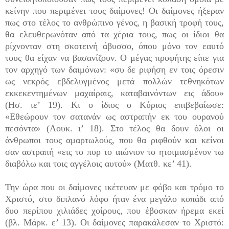
κείνην που περιμένει τους δαίμονες! Οι δαίμονες ήξεραν
πως στο τέλος το ανθρώπινο γένος, η βασική τροφή τους,
θα ελευθερωνόταν από τα χέρια τους, πως οι ίδιοι θα
ρίχνονταν στη σκοτεινή άβυσσο, όπου μόνο τον εαυτό
τους θα είχαν να βασανίζουν. Ο μέγας προφήτης είπε για
τον αρχηγό των δαιμόνων: «συ δε ριφήση εν τοις όρεσιν
ως νεκρός εβδελυγμένος μετά πολλών τεθνηκότων
εκκεκεντημένων μαχαίραις, καταβαινόντων εις άδου»
(Ησ. ιε’ 19). Κι ο ίδιος ο Κύριος επιβεβαίωσε:
«Εθεώρουν τον σατανάν ως αστραπήν εκ του ουρανού
πεσόντα» (Λουκ. ι’ 18). Στο τέλος θα δουν όλοι οι
άνθρωποι τους αμαρτωλούς, που θα ριφθούν και κείνοι
σαν αστραπή «εις το πυρ το αιώνιον το ητοιμασμένον τω
διαβόλω και τοις αγγέλοις αυτού» (Ματθ. κε’ 41).
Την ώρα που οι δαίμονες ικέτευαν με φόβο και τρόμο το
Χριστό, στο διπλανό λόφο ήταν ένα μεγάλο κοπάδι από
δυο περίπου χιλιάδες χοίρους, που έβο­σκαν ήρεμα εκεί
(βλ. Μάρκ. ε’ 13). Οι δαίμονες παρακάλεσαν το Χριστό: