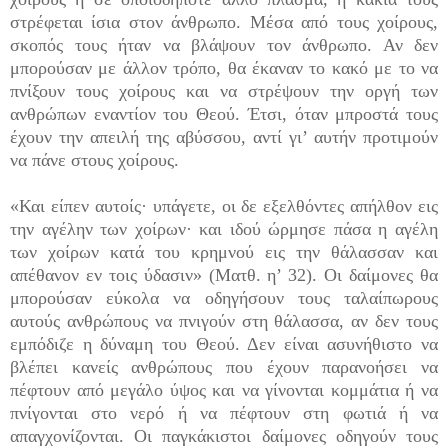
στρέφεται ίσια στον άνθρωπο. Μέσα από τους χοίρους,
σκοπός τους ήταν να βλάψουν τον άνθρωπο. Αν δεν
μπορούσαν με άλλον τρόπο, θα έκαναν το κακό με το να
πνίξουν τους χοίρους και να στρέψουν την οργή των
ανθρώπων εναντίον του Θεού. Έτσι, όταν μπροστά τους
έχουν την απειλή της αβύσσου, αντί γι’ αυτήν προτιμούν
να πάνε στους χοίρους.
«Και είπεν αυτοίς· υπάγετε, οι δε εξελθόντες απήλθον εις
την αγέλην των χοίρων· και ιδού ώρμησε πάσα η αγέλη
των χοίρων κατά του κρημνού εις την θάλασσαν και
απέθανον εν τοις ύδασιν» (Ματθ. η’ 32). Οι δαίμονες θα
μπορούσαν εύκολα να οδηγήσουν τους ταλαίπωρους
αυτούς ανθρώπους να πνιγούν στη θάλασσα, αν δεν τους
εμπόδιζε η δύναμη του Θεού. Δεν είναι ασυνήθιστο να
βλέπει κανείς ανθρώ­πους που έχουν παρανοήσει να
πέφτουν από μεγάλο ύψος και να γίνονται κομμάτια ή να
πνίγονται στο νερό ή να πέφτουν στη φωτιά ή να
απαγχονίζονται. Οι παγκάκιστοι δαίμονες οδηγούν τους