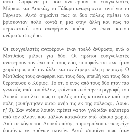
αυτά. Σύμφωνα με όσα αναφέρουν οι ευαγγελιστές
Μάρκος και Λουκάς, τα Γάδαρα αναφέρονται αντί για τα
Γέργεσα. Αυτό σημαίνει πως οι δυο πόλεις πρέπει να
βρίσκονταν πολύ κοντά η μια στην άλλη και πως το
περιστατικό που αναφέρουν πρέπει να έγινε κάπου
ανάμεσα στις δυο.
Οι ευαγγελιστές αναφέρουν έναν τρελό άνθρωπο, ενώ ο
Ματθαίος μιλάει για δύο. Οι πρώτοι ευαγγελι­στές
αναφέρουν τον ένα από τους δύο, που φαίνεται πως ήταν
χειρότερος από τον άλλο και τον έτρεμε όλη η περιοχή. Ο
Ματθαίος τους αναφέρει και τους δύο, επειδή και τους δύο
θεράπευσε ο Κύριος. Το ότι ο ένας από τους δύο ήταν πιο
γνωστός από τον άλλον, φαίνεται από την περιγραφή του
Λουκά, που λέει πως ο τρελός αυτός καταγόταν από την
πόλη («υπήντησεν αυτώ ανήρ τις εκ της πόλεως», Λουκ.
η’ 9). Σαν ντόπιο λοιπόν πρέπει να τον γνώριζαν καλύτερα
από τον άλλον, που μάλλον καταγόταν από κάποιο χωριό.
Από τα λόγια του Λουκά επίσης συμπεραίνουμε πως είχε
δαιμόνια εκ χρόνων ικανών. Αυτό σημαίνει πως ήταν