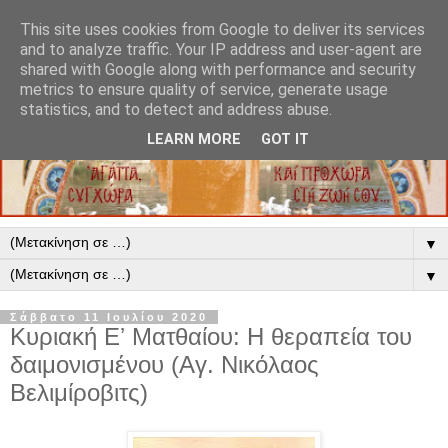
This site uses cookies from Google to deliver its services
and to analyze traffic. Your IP address and user-agent are
shared with Google along with performance and security
metrics to ensure quality of service, generate usage
statistics, and to detect and address abuse.
LEARN MORE
GOT IT
▼
▼
Σάββατο 11 Ιουλίου 2020
Κυριακή Εʼ Ματθαίου: Η θεραπεία του
δαιμονισμένου (Αγ. Νικόλαος
Βελιμίροβιτς)