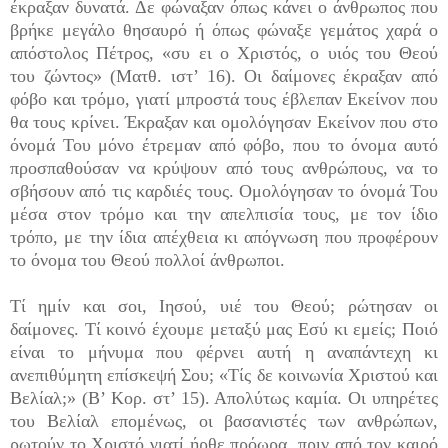
έκραξαν δυνατά. Δε φώναξαν όπως κάνει ο άνθρωπος που
βρήκε μεγάλο θησαυρό ή όπως φώναξε γεμάτος χαρά ο
απόστολος Πέτρος, «συ ει ο Χριστός, ο υιός του Θεού
του ζώντος» (Ματθ. ιστ’ 16). Οι δαίμονες έκραξαν από
φόβο και τρόμο, γιατί μπροστά τους έβλεπαν Εκείνον που
θα τους κρίνει. Έκραξαν και ομολόγησαν Εκείνον που στο
όνομά Του μόνο έτρεμαν από φόβο, που το όνομα αυτό
προσπαθούσαν να κρύψουν από τους ανθρώπους, να το
σβήσουν από τις καρδιές τους. Ομολόγησαν το όνομά Του
μέσα στον τρόμο και την απελπισία τους, με τον ίδιο
τρόπο, με την ίδια απέχθεια κι απόγνωση που προφέρουν
το όνομα του Θεού πολλοί άνθρωποι.
Τί ημίν και σοι, Ιησού, υιέ του Θεού; ρώτησαν οι
δαίμονες. Τί κοινό έχουμε μεταξύ μας Εσύ κι εμείς; Ποιό
είναι το μήνυμα που φέρνει αυτή η αναπάντεχη κι
ανεπιθύμητη επίσκεψή Σου; «Τίς δε κοινωνία Χριστού και
Βελίαλ;» (Β’ Κορ. στ’ 15). Απολύτως καμία. Οι υπηρέτες
του Βελίαλ επομένως, οι βασανιστές των ανθρώπων,
ρωτούν το Χριστό γιατί ήρθε πρόωρα, πριν από τον καιρό