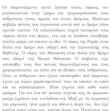
Οι δαιμονιζόμενοι αυτοί ζούσαν στους τάφους, πε­
ριπλανιούνταν στην έρημο και τρομοκρατούσαν τους
ανθρώπους στους αγρούς και στους δρόμους. Ιδιαί­τερα
φόβιζαν αυτούς που περνούσαν κοντά από το δρόμο όπου
έμεναν εκείνοι. Οι ειδωλολάτρες συχνά έφτιαχναν τους
τάφους δίπλα στο δρόμο, ενώ και οι Ιουδαίοι συνήθιζαν
πολλές φορές να κάνουν το ίδιο. Ο τάφος της Ραχήλ είναι
δίπλα στο δρόμο που οδηγεί από την Ιερουσαλήμ στη
Βηθλεέμ. Ο τάφος του Μανασσή είναι δίπλα στο δρόμο
που οδηγεί στη Νεκρά Θάλασσα. Ο διάβολος είχε
καταλάβει τους δυο αυτούς δαιμονιζόμενους και τους
χρησιμοποιούσε ως όπλα για να βλάψει τους ανθρώπους.
Όλοι οι άνθρωποι που έχουν καταληφθεί από δαιμόνια,
έχουν ως κύριο χαρακτηριστικό τους να κάνουν το κακό
και να κατα­στρέφουν. Ήταν γυμνοί από κάθε καλό
πράγμα. Για τον ένα απ’ αυτούς λέγεται πως δε φορούσε
ρούχα (ιμάτιον ουκ ενεδιδύσκετο). Μαζί με τη σωματική
του γύμνωση, ήταν γυμνή και άδεια η ψυχή του, δεν είχε
κανένα καλό μέσα του, κανένα δώρο του Πνεύματος του