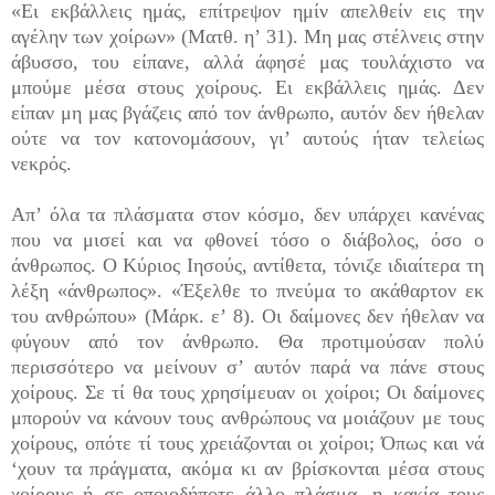
«Ει εκβάλλεις ημάς, επίτρεψον ημίν απελθείν εις την
αγέλην των χοίρων» (Ματθ. η’ 31). Μη μας στέλνεις στην
άβυσσο, του είπανε, αλλά άφησέ μας τουλάχιστο να
μπούμε μέσα στους χοίρους. Ει εκβάλλεις ημάς. Δεν
είπαν μη μας βγάζεις από τον άνθρωπο, αυτόν δεν ήθελαν
ούτε να τον κατονομάσουν, γι’ αυτούς ήταν τελείως
νεκρός.
Απ’ όλα τα πλάσματα στον κόσμο, δεν υπάρχει κανένας
που να μισεί και να φθονεί τόσο ο διάβολος, όσο ο
άνθρωπος. Ο Κύριος Ιησούς, αντίθετα, τόνιζε ιδιαίτερα τη
λέξη «άνθρωπος». «Έξελθε το πνεύμα το ακάθαρτον εκ
του ανθρώπου» (Μάρκ. ε’ 8). Οι δαίμονες δεν ήθελαν να
φύγουν από τον άνθρωπο. Θα προτιμούσαν πολύ
περισσότερο να μείνουν σ’ αυτόν παρά να πάνε στους
χοίρους. Σε τί θα τους χρησί­μευαν οι χοίροι; Οι δαίμονες
μπορούν να κάνουν τους ανθρώπους να μοιάζουν με τους
χοίρους, οπότε τί τους χρειάζονται οι χοίροι; Όπως και νά
‘χουν τα πράγμα­τα, ακόμα κι αν βρίσκονται μέσα στους
χοίρους ή σε οποιοδήποτε άλλο πλάσμα, η κακία τους