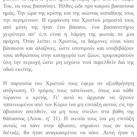
Του, να τους βασανίσει. Ήλθες ώδε προ καιρού βασανίσαι
ημάς; Την ώρα της κρίσης και της αιώνιας καταδίκης τους
την περιμένουν. Η εμφάνιση του Χριστού μπροστά τους
από μόνη της ήταν ένα βάσανο, ένα βασανιστήριο
χειρότερο απ’ ό,τι είναι η λάμψη της φωτιάς σε μια
αράχνη. Όταν λείπει ο Χριστός, οι δαίμονες είναι τόσο
βάναυσοι και αλαζόνες, ώστε υποτιμούν και υποβιβάζουν
τους ανθρώπους στην κατηγορία των ζώων, τρομοκρατούν
όλη την περιοχή ώστε μη ισχύειν τινά παρελθείν διά της
οδού εκείνης.
Η παρουσία του Χριστού τους έφερε σε αξιοθρήνητη
απόγνωση. Ο τρόμος τους ταπείνωσε, όπως και κάθε
τύραννο ο κριτής. Γι’ αυτό κι άρχισαν να ζητούν
ταπεινωμένοι από τον Κύριο ίνα μη επιτάξη αυτοίς εις την
άβυσσον απελθείν, να μη τους στείλει στα βάθη της
θάλασσας (Λουκ. η’ 31). Η ικεσία τους ίνα μη επιτάξη
αυτοίς να πάνε στην άβυσσο, σημαίνει πως αν τους
διέταζε, θα ήταν αναγκασμένοι να πάνε. Αυτή ήταν η