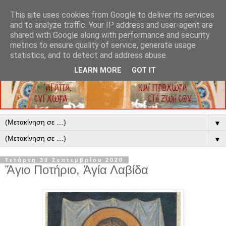
This site uses cookies from Google to deliver its services
and to analyze traffic. Your IP address and user-agent are
shared with Google along with performance and security
metrics to ensure quality of service, generate usage
statistics, and to detect and address abuse.
LEARN MORE
GOT IT
▼
▼
Τετάρτη 30 Σεπτεμβρίου 2020
Ἅγιο Ποτήριο, Ἁγία Λαβίδα