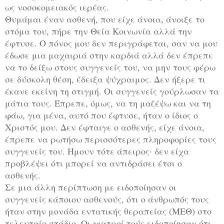
ως νοσοκομειακός ιερέας.
Θυμάμαι έναν ασθενή, που είχε άνοια, άνοιξε το
στόμα του, πήρε την Θεία Κοινωνία αλλά την
έφτυσε. Ο πόνος μου δεν περιγράφεται, σαν να μου
έδωσε μια μαχαιριά στην καρδιά αλλά δεν έπρεπε
να το δείξω στους συγγενείς του, να μην τους φέρω
σε δύσκολη θέση, έδειξα ψύχραιμος. Δεν ήξερε τι
έκανε εκείνη τη στιγμή. Οι συγγενείς γούρλωσαν τα
μάτια τους. Έπρεπε, όμως, να τη μαζέψω και να τη
φάω, για μένα, αυτό που έφτυσε, ήταν ο ίδιος ο
Χριστός μου. Δεν έφταιγε ο ασθενής, είχε άνοια,
έπρεπε να ρωτήσω περισσότερες πληροφορίες τους
συγγενείς του. Ήμουν τότε άπειρος· δεν είχα
προβλέψει ότι μπορεί να αντιδράσει έτσι ο
ασθενής.
Σε μια άλλη περίπτωση με ειδοποίησαν οι
συγγενείς κάποιου ασθενούς, ότι ο άνθρωπός τους
ήταν στην μονάδα εντατικής θεραπείας (ΜΕΘ) στο
τελευταίο στάδιο. Οι γιατροί τούς ειδοποίησαν ότι