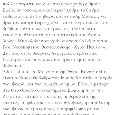
πολλές περιπτώσεις με πολύ γοργούς ρυθμούς.
Εμείς, οι νοσοκομειακοί ιερείς ζούμε το θαύμα
καθημερινά, σε πληθώρα και ένταση. Μακάρι, να
βρω τον απαραίτητο χρόνο, να καταγράψω με την
βοήθεια πάντα των γιατρών, ως αδιάψευστο
τεκμήριο, όλα αυτά τα περιστατικά που έχουμε
βιώσει δέκα ολόκληρα χρόνια στους θαλάμους του
Γεν. Νοσοκομείου Θεσσαλονίκης «Άγιος Παύλος».
Δεν σας λέγω θεωρίες, περιγράφω εμπειρίες.
Εμπειρίες που δυναμώνουν πρώτα εμάς που τις
βιώνουμε!
Αδελφοί μου, το Μυστήριο της Θείας Ευχαριστίας
είναι ο ίδιος ο Θεάνθρωπος Ιησούς Χριστός, ο Ιατρός
των ψυχών και των σωμάτων ημών. Είναι η μετοχή
στο Θεανθρώπινο αναστημένο Σώμα, η πηγή της
Ζωής, το μυστικό της αγάπης, η θεραπεία της
φύσεως, το φάρμακο της καταθλίψεως, η επούλωση
των ψυχικών τραυμάτων, η συμφιλίωση με τον
θάνατο, η συνάντηση με τον συνάνθρωπο, η