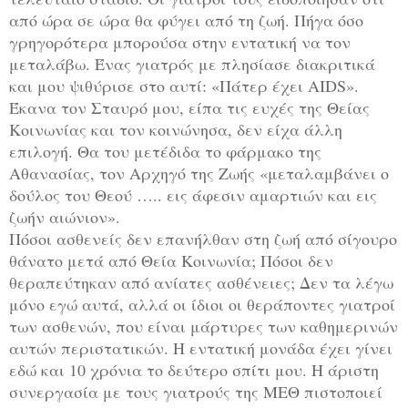
από ώρα σε ώρα θα φύγει από τη ζωή. Πήγα όσο
γρηγορότερα μπορούσα στην εντατική να τον
μεταλάβω. Ένας γιατρός με πλησίασε διακριτικά
και μου ψιθύρισε στο αυτί: «Πάτερ έχει AIDS».
Έκανα τον Σταυρό μου, είπα τις ευχές της Θείας
Κοινωνίας και τον κοινώνησα, δεν είχα άλλη
επιλογή. Θα του μετέδιδα το φάρμακο της
Αθανασίας, τον Αρχηγό της Ζωής «μεταλαμβάνει ο
δούλος του Θεού ….. εις άφεσιν αμαρτιών και εις
ζωήν αιώνιον».
Πόσοι ασθενείς δεν επανήλθαν στη ζωή από σίγουρο
θάνατο μετά από Θεία Κοινωνία; Πόσοι δεν
θεραπεύτηκαν από ανίατες ασθένειες; Δεν τα λέγω
μόνο εγώ αυτά, αλλά οι ίδιοι οι θεράποντες γιατροί
των ασθενών, που είναι μάρτυρες των καθημερινών
αυτών περιστατικών. Η εντατική μονάδα έχει γίνει
εδώ και 10 χρόνια το δεύτερο σπίτι μου. Η άριστη
συνεργασία με τους γιατρούς της ΜΕΘ πιστοποιεί