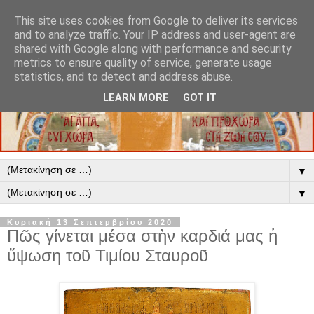
This site uses cookies from Google to deliver its services
and to analyze traffic. Your IP address and user-agent are
shared with Google along with performance and security
metrics to ensure quality of service, generate usage
statistics, and to detect and address abuse.
LEARN MORE
GOT IT
▼
▼
Κυριακή 13 Σεπτεμβρίου 2020
Πῶς γίνεται μέσα στὴν καρδιά μας ἡ
ὕψωση τοῦ Τιμίου Σταυροῦ