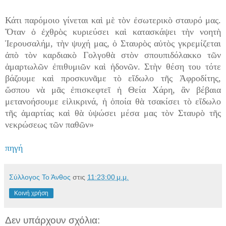
Κάτι παρόμοιο γίνεται καὶ μὲ τὸν ἐσωτερικὸ σταυρό μας.
Ὅταν ὁ ἐχθρὸς κυριεύσει καὶ κατασκάψει τὴν νοητὴ
Ἱερουσαλήμ, τὴν ψυχή μας, ὁ Σταυρὸς αὐτὸς γκρεμίζεται
ἀπὸ τὸν καρδιακὸ Γολγοθὰ στὸν σπουπιδόλακκο τῶν
ἁμαρτωλῶν ἐπιθυμιῶν καὶ ἡδονῶν. Στὴν θέση του τότε
βάζουμε καὶ προσκυνᾶμε τὸ εἴδωλο τῆς Ἀφροδίτης,
ὥσπου νὰ μᾶς ἐπισκεφτεῖ ἡ Θεία Χάρη, ἂν βέβαια
μετανοήσουμε εἰλικρινά, ἡ ὁποία θὰ τσακίσει τὸ εἴδωλο
τῆς ἁμαρτίας καὶ θὰ ὑψώσει μέσα μας τὸν Σταυρὸ τῆς
νεκρώσεως τῶν παθῶν»
πηγή
Σύλλογος Το Άνθος
στις
11:23:00 μ.μ.
Κοινή χρήση
Δεν υπάρχουν σχόλια: