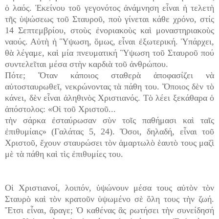
ὁ λαός. Ἐκείνου τοῦ γεγονότος ἀνάμνηση εἶναι ἡ τελετὴ
τῆς ὑψώσεως τοῦ Σταυροῦ, ποὺ γίνεται κάθε χρόνο, στίς
14 Σεπτεμβρίου, στοὺς ἐνοριακοὺς καὶ μοναστηριακοὺς
ναούς. Αὐτὴ ἠ Ὓψωση, ὅμως, εἶναι ἐξωτερική. Ὑπάρχει,
θὰ λέγαμε, καὶ μία πνευματική Ὓψωση τοῦ Σταυροῦ πού
συντελεῖται μέσα στὴν καρδιὰ τοῦ ἀνθρώπου.
Πότε; Ὅταν κάποιος σταθερὰ ἀποφασίζει νὰ
αὐτοσταυρωθεῖ, νεκρώνοντας τὰ πάθη του. Ὅποιος δὲν τὸ
κάνει, δὲν εἶναι ἀληθινὸς Χριστιανός. Τὸ λέει ξεκάθαρα ὁ
ἀπόστολος: «Οἱ τοῦ Χριστοῦ...
τὴν σάρκα ἐσταύρωσαν σὺν τοῖς παθήμασι καὶ ταῖς
ἐπιθυμίαις» (Γαλάτας 5, 24). Ὅσοι, δηλαδή, εἶναι τοῦ
Χριστοῦ, ἔχουν σταυρώσει τὸν ἁμαρτωλὸ ἑαυτὸ τους μαζὶ
μὲ τὰ πάθη καὶ τὶς ἐπιθυμίες του.
Οἱ Χριστιανοί, λοιπόν, ὑψώνουν μέσα τους αὐτὸν τὸν
Σταυρὸ καὶ τὸν κρατοῦν ὑψωμένο σὲ ὅλη τους τὴν ζωή.
Ἔτσι εἶναι, ἄραγε; Ὁ καθένας ἂς ρωτήσει τὴν συνείδησή