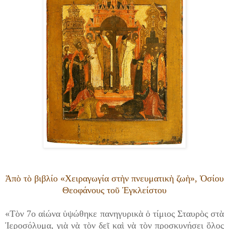
Ἀπὸ τὸ βιβλίο «Χειραγωγία στὴν πνευματικὴ ζωὴ», Ὁσίου
Θεοφάνους τοῦ Ἐγκλείστου
«Τὸν 7ο αἰώνα ὑψώθηκε πανηγυρικὰ ὁ τίμιος Σταυρὸς στὰ
Ἱεροσόλυμα, γιὰ νὰ τὸν δεῖ καὶ νὰ τὸν προσκυνήσει ὅλος