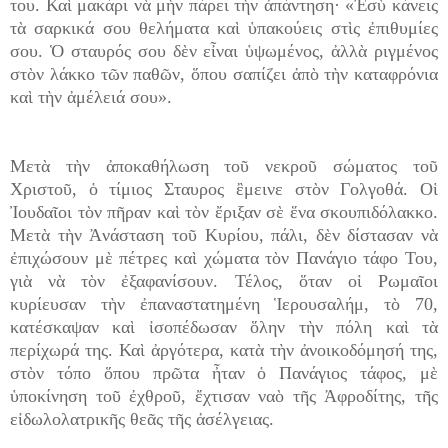
του. Καὶ μακάρι νὰ μὴν πάρει τὴν ἀπάντηση· «Ἐσὺ
κάνεις
τὰ σαρκικά σου θελήματα καὶ ὑπακούεις στὶς ἐπιθυμίες
σου. Ὁ σταυρός σου δὲν εἶναι ὑψωμένος, ἀλλὰ ριγμένος
στὸν λάκκο τῶν παθῶν, ὅπου σαπίζει ἀπὸ τὴν καταφρόνια
καὶ τὴν ἀμέλειά σου».
Μετὰ τὴν ἀποκαθήλωση τοῦ νεκροῦ σώματος τοῦ
Χριστοῦ, ὁ τίμιος Σταυρος ἒμεινε στὸν Γολγοθά. Οἱ
Ἰουδαῖοι τὸν πῆραν καὶ τὸν ἔριξαν σὲ ἕνα σκουπιδόλακκο.
Μετὰ τὴν Ἀνάσταση τοῦ Κυρίου, πάλι, δὲν δίστασαν νὰ
ἐπιχώσουν μὲ πέτρες καὶ χώματα τὸν Πανάγιο τάφο Του,
γιὰ νὰ τὸν ἐξαφανίσουν. Τέλος, ὅταν οἱ Ρωμαῖοι
κυρίευσαν τὴν ἐπαναστατημένη Ἱερουσαλήμ, τὸ 70,
κατέσκαψαν καὶ ἰσοπέδωσαν ὅλην τὴν πόλη καὶ τὰ
περίχωρά της. Καὶ ἀργότερα, κατὰ τὴν ἀνοικοδόμησή της,
στὸν τόπο ὅπου πρῶτα ἦταν ὁ Πανάγιος τάφος, μὲ
ὑποκίνηση τοῦ ἐχθροῦ, ἔχτισαν ναὸ τῆς Ἀφροδίτης, τῆς
εἰδωλολατρικῆς θεᾶς τῆς ἀσέλγειας.