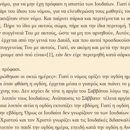
όμο, για να μην έχη πρόφασι η απιστία των Ιουδαίων. Γιατί 
χάρι του ίδιου του νόμου, για να ελευθερώση τους μαθητές τ
ασιζόταν στον νόμο. Και παίρνει σάρκα και περιτέμνεται κι α
ς. Πήρε το ίδιο με αυτούς σώμα, πήρε και την ίδια περιτομή.
ν συγγένειά Του με αυτούς, ώστε να μη τον αρνη­θούν, Αυτόν,
 έρχεται από την γενιά του Δαυίδ, και που αυτοί προσδοκούσ
συγγενείας Του με αυτούς. Γιατί, αν ακόμη και μετά την περ
έρουμε από πού είναι»[1], εάν δεν είχε περιτμηθή κατά σάρκα
 πρόφασι.
ώθηκαν οι οκτώ ημέρες»: Γιατί ο νόμος ορίζει την ογδόη ημ
ι όταν φθάση η ογδόη, έρχεται μέσα ο γιατρός και πιάνει το 
έχνης του. Δεν ισχύει δε τότε η αργία του Σαββάτου λόγω της
λοιπόν τους Ιουδαίους: Ανάπαυσις το Σάββατο· τέλεια αργία
α λοιπόν αιτία η ογδόη εκτοπίζει την εβδόμη; Γιατί η ο­γδόη 
ην εβδόμη; Όμως οι Ιουδαίοι δεν γνωρίζουν τα των Ιουδαίων
ριστού και τον Χριστό γνωρίζει και τις Ιου­δαϊκές διδασκαλί
λοιπόν το παιδί την ογδόη ημέρα, επειδή κατά την ογδόη η
Αν