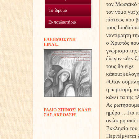
τον Μωσαϊκό ν
Ο Σύλλογος
Το ίδρυμα
τον νόμο για 
πίστεως που β
Οικοτροφείο
Εθελοντισμός
Εκπαιδευτήρια
τους Ιουδαίου
Γυμνάσιο Δουραχάνης
Προσφοράς έργα...
Μέσα και πόροι
ναντίρρητη τη
EΛΕΗΜΟΣΥΝΗ
ο Χριστός που
ΕIΝΑΙ...
Δημοτικό Δουραχάνης
Διακονίες
γνώρισμα της 
Παιδικές αναμνήσεις
έλεγαν «δεν ξ
τους θα είχε
κάποια εύλογη
«Όταν συμπληρ
η περιτομή, κα
κάνει τα της τ
Ας ρωτήσουμε 
ΡΑΔΙΟ ΣΠΙΝΟΣ! ΚΑΛΗ
ημέρα… Για ποι
ΣΑΣ ΑΚΡΟΑΣΗ!
ανώτερη από τ
Εκκλησία του Χ
Περιτέμνεται 