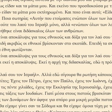
ς είδαν και τα μάτια μου. Και εκείνο που προσδοκούσα με τ
 είδαν τα μάτια μου εκπληρωμένο. Και ποιο είναι αυτό; «Είδα
 Ποια σωτηρία; «Αυτήν που ετοίμασες ενώπιον όλων των λα
 ούτε του λαού του Ισ­ραήλ μόνο, αλλά «ενώπιον όλων των λα
νήθηκε είναι δι­δάσκαλος όλων των ανθρώπων.
ίναι αποκάλυψις για τους εθνικούς και δόξα για τον λαό σου
ειδή ακριβώς οι εθνικοί βρίσκονταν στο σκοτάδι. Ε­πειδή τα 
 έθνη φωτίζονταν.
ίναι αποκάλυψις για τους εθνικούς και δόξα για τον λαό σου
ι εκεί η αποκάλυψις. Εκεί η αρχή της διδασκαλίας, εδώ η πρό
 λαό σου τον Ισραήλ». Αλλά εδώ σίγουρα θα ρωτήση κάποιος
λίτες; Έχεις τον Πέτρο, έχεις τον Παύλο, έχεις τον Ιωάν­νη, έχε
ς τις πέντε χιλιάδες, έχεις την Εκκλησία της Ιε­ρουσαλήμ, έχε
τις τάξεις των Ιουδαίων. Γιατί μέσα στους πιστούς βρισκόταν 
 των Δυνάμεων δεν άφηνε για σπόρο μια μικρή μερίδα πιστο
θα είχαμε γίνει σαν τα Σόδομα και θα είχαμε όμοια τύχη με τ