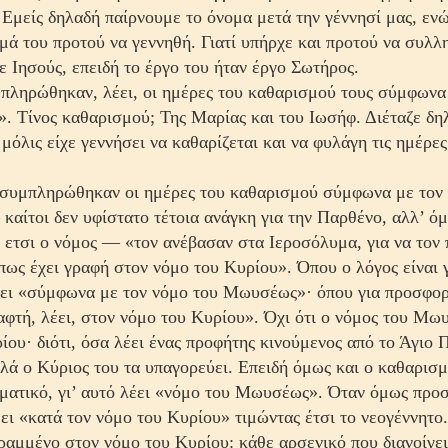
 Εμείς δηλαδή παίρνουμε το όνομα μετά την γέννησί μας, εν
ομά του προτού να γεννηθή. Γιατί υπήρχε και προτού να συλλ
 Ιησούς, επειδή το έργο του ήταν έργο Σωτήρος.
πληρώθηκαν, λέει, οι ημέρες του καθαρισμού τους σύμφωνα
 Τίνος καθαρισμού; Της Μαρίας και του Ιωσήφ. Διέταζε δη
μόλις είχε γεννήσει να καθαρίζεται και να φυλάγη τις ημέρες
 συμπληρώθηκαν οι ημέρες του καθαρισμού σύμφωνα με τον 
ίτοι δεν υφίστατο τέτοια ανάγκη για την Παρθένο, αλλ’ ό
ετσι ο νόμος — «τον ανέβασαν στα Ιεροσόλυμα, για να τον
πως έχει γραφή στον νόμο του Κυρίου». Όπου ο λόγος είναι 
έει «σύμφωνα με τον νόμο του Μωυσέως»· όπου για προσφορ
αφτή, λέει, στον νόμο του Κυρίου». Όχι ότι ο νόμος του Μω
ίου· διότι, όσα λέει ένας προφή­της κινούμενος από το Άγιο 
λλά ο Κύριος του τα υπαγορεύει. Επειδή όμως και ο καθαρισμ
ματικό, γι’ αυτό λέει «νόμο του Μωυσέως». Όταν όμως προ
ει «κατά τον νόμο του Κυρίου» τιμώντας έτσι το νεογέννητο.
ραμμένο στον νόμο του Κυρίου: κάθε αρσενικό που διανοίγει