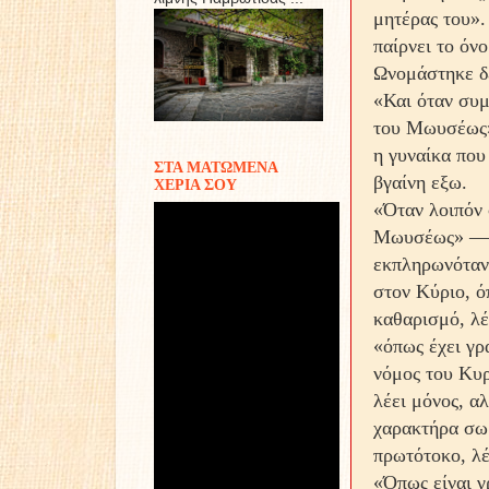
μητέρας του».
παίρνει το όν
Ωνομάστηκε δε
«Και όταν συμ
του Μωυσέως».
η γυναίκα που 
ΣΤΑ ΜΑΤΩΜΕΝΑ
βγαίνη εξω.
ΧΕΡΙΑ ΣΟΥ
«Όταν λοιπόν
Μωυσέως» — κα
εκπληρωνόταν 
στον Κύριο, ό
καθαρισμό, λ
«όπως έχει γρ
νόμος του Κυρ
λέει μόνος, α
χαρακτήρα σω
πρωτότοκο, λέ
«Όπως είναι γ