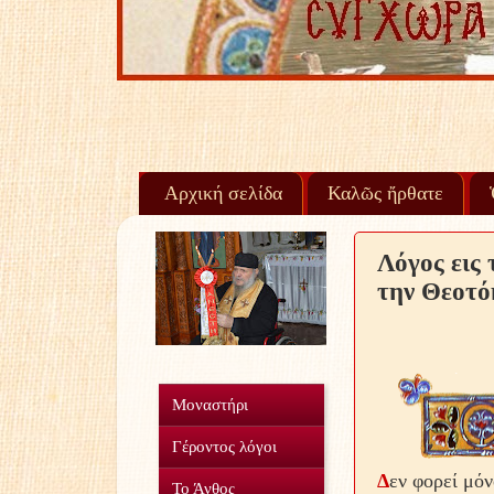
Αρχική σελίδα
Καλῶς ἤρθατε
Λόγος εις
την Θεοτό
Μοναστήρι
Γέροντος λόγοι
Δ
εν φορεί μό
Το Άνθος