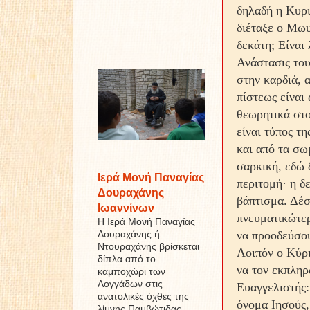
δηλαδή η Κυρι
διέταξε ο Μωυσ
δεκάτη; Είναι 
Ανάστασις του
στην καρδιά, 
πίστεως είναι 
θεωρητικά στο
είναι τύπος τ
και από τα σω
σαρκική, εδώ 
Ιερά Μονή Παναγίας
περιτομή· η δ
Δουραχάνης
βάπτισμα. Δέσ
Ιωαννίνων
πνευματικώτερ
Η Ιερά Μονή Παναγίας
να προοδεύσου
Δουραχάνης ή
Ντουραχάνης βρίσκεται
Λοιπόν ο Κύρι
δίπλα από το
να τον εκπληρ
καμποχώρι των
Λογγάδων στις
Ευαγγελιστής:
ανατολικές όχθες της
όνομα Ιησούς,
λίμνης Παμβώτιδας ...