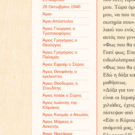
μου. Τώρα όμω
28 Οκτωβρίου 1940
μου, να που το
Άγιοι
Άγιοι Απόστολοι
σωτηρία σου».
Άγιος Γεώργιος ο
λαού του ενός
Τροπαιοφόρος
αυτός που γεν
Άγιος Γρηγόριος ο
«Φως που θα ε
Θεολόγος
Γιατί φως; Επ
Άγιος Γρηγόριος ο
Παλαμάς
ειδωλολατρικά
Άγιος Εφραίμ ο Σύρος
«Φως που θα ε
Άγιος Θεοφάνης ο
Εδώ η δόξα κα
έγκλειστος
μαθήσεως.
Άγιος Θεόδωρος ο
Στουδίτης
«Δόξα για τον
Άγιος Ισαάκ ο Σύρος
είναι οι Ισραη
Άγιος Ιωάννης της
χιλιάδες, έχει
Κλίμακος
πίστεψαν από 
Άγιος Κοσμάς ο Αιτωλός
«Εάν ο Κύριος
Άγιος Μάρκος ο
Ασκητής
ανάμεσά μας, 
Άγιος Νεκτάριος