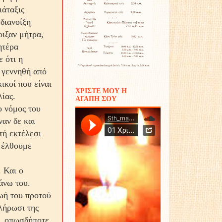
ιάταξις
διανοίξη
οιξαν μήτρα,
ητέρα
 ότι η
α γεννηθή από
ικοί που είναι
ΧΡΙΣΤΕ ΜΟΥ Η
ίας.
ΑΓΑΠΗ ΣΟΥ
ο νόμος του
ναν δε και
τή εκτέλεσι
 έλθουμε
 Και ο
άνω του.
ζωή του προτού
λήρωσι της
ή, οπωσδήποτε