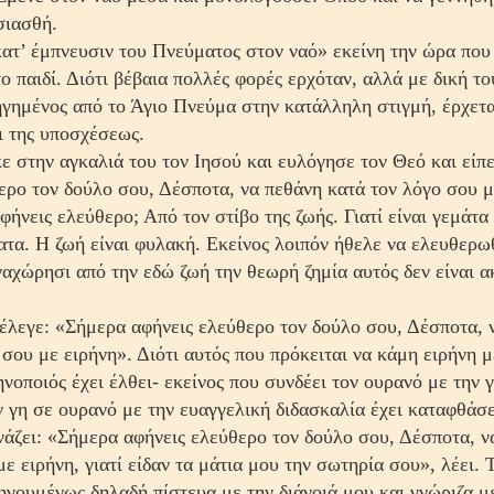
σιασθή.
ατ’ έμπνευσιν του Πνεύματος στον ναό» εκείνη την ώρα που 
το παιδί. Διότι βέβαια πολλές φορές ερχόταν, αλλά με δική το
γημένος από το Άγιο Πνεύμα στην κατάλληλη στιγμή, έρχεται
ι της υποσχέσεως.
ε στην αγκαλιά του τον Ιησού και ευλόγησε τον Θεό και είπ
ερο τον δούλο σου, Δέσποτα, να πεθάνη κατά τον λόγο σου μ
φήνεις ελεύθερο; Από τον στίβο της ζωής. Γιατί είναι γεμάτα
ατα. Η ζωή είναι φυλακή. Εκείνος λοιπόν ήθελε να ελευθερ
ναχώρησι από την εδώ ζωή την θεωρή ζημία αυτός δεν είναι α
έλεγε: «Σήμερα αφήνεις ελεύθερο τον δούλο σου, Δέσποτα, 
 σου με ειρήνη». Διότι αυτός που πρόκειται να κάμη ειρήνη 
ηνοποιός έχει έλθει- εκείνος που συνδέει τον ουρανό με την γ
ν γη σε ουρανό με την ευαγγελική διδασκαλία έχει κατα­φθάσε
ζει: «Σήμερα αφήνεις ελεύθερο τον δούλο σου, Δέσποτα, ν
ε ειρήνη, γιατί είδαν τα μάτια μου την σωτηρία σου», λέει. Τ
ηγουμένως δηλαδή πίστευα με την διάνοιά μου και γνώριζα μ