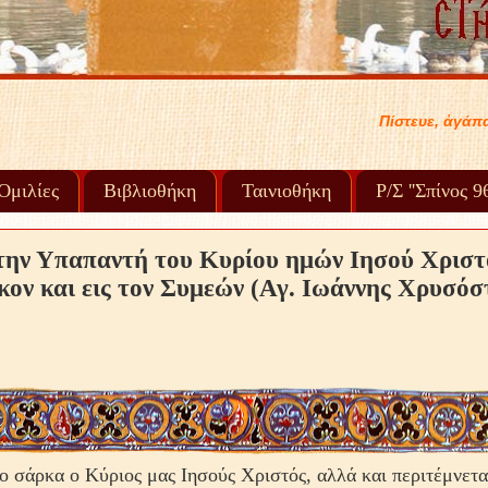
Πίστευε, ἀγάπα, συγχώρα καί προχώρα στή ζωή
Ὁμιλίες
Βιβλιοθήκη
Ταινιοθήκη
Ρ/Σ ''Σπίνος 
 την Υπαπαντή του Κυρίου ημών Ιησού Χριστο
κον και εις τον Συμεών (Αγ. Ιωάννης Χρυσόσ
νο σάρκα ο Κύριος μας Ιησούς Χριστός, αλλά και περιτέμνετ