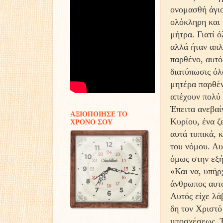
ονομασθή άγιο
ολόκληρη και 
μήτρα. Γιατί 
αλλά ήταν απλ
παρθένο, αυτό
διατύπωσις όλ
μητέρα παρθέν
απέχουν πολύ 
Έπειτα ανεβαί
ΑΞΙΟΠΟΙΗΣΕ ΤΟ
Κυρίου, ένα ζ
ΧΡΟΝΟ ΣΟΥ
αυτά τυπικά, 
του νόμου. Αυ
όμως στην εξή
«Και να, υπήρ
άνθρωπος αυτό
Αυτός είχε λά
δη τον Χριστό
υποσχέσεως. 