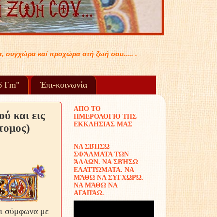
 σου..... .
96 Fm"
Ἐπι-κοινωνία
ΑΠΟ ΤΟ
ύ και εις
ΗΜΕΡΟΛΟΓΙΟ ΤΗΣ
ΕΚΚΛΗΣΙΑΣ ΜΑΣ
τομος)
ΝΑ ΣΒΉΣΩ
ΣΦΆΛΜΑΤΑ ΤΩΝ
ΆΛΛΩΝ. ΝΑ ΣΒΉΣΩ
ΕΛΑΤΤΏΜΑΤΑ. ΝΑ
ΜΆΘΩ ΝΑ ΣΥΓΧΩΡΏ.
ΝΑ ΜΆΘΩ ΝΑ
ΑΓΑΠΆΩ.
αι σύμφωνα με