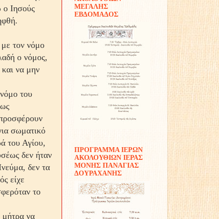
ΜΕΓΑΛΗΣ
ώ ο Ιησούς
ΕΒΔΟΜΑΔΟΣ
ηφθή.
 με τον νόμο
λαδή ο νόμος,
 και να μην
νό­μο του
μως
 προσφέρουν
για σωματικό
ά του Αγίου,
ΠΡΟΓΡΑΜΜΑ ΙΕΡΩΝ
υσέως δεν ήταν
ΑΚΟΛΟΥΘΙΩΝ ΙΕΡΑΣ
ΜΟΝΗΣ ΠΑΝΑΓΙΑΣ
Πνεύμα, δεν τα
ΔΟΥΡΑΧΑΝΗΣ
ός είχε
σφερόταν το
 μήτρα να