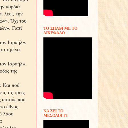
ην καρδιά
, λέει, την
ών». Όχι του
ών». Γιατί
ΤΟ ΣΠΑΘΙ ΜΕ ΤΟ
ΔΙΚΕΦΑΛΟ
 τον Ισραήλ».
σκοτισμένα
 τον Ισραήλ».
οδος της
: Και πού
ις τις τρεις
ις αυτούς που
το έθνος.
ΝΑ ΖΕΙ ΤΟ
ύ λαού
ΜΕΣΟΛΟΓΓΙ
α