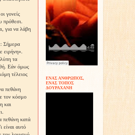
οι γονείς
υ πρόθεσι.
, για να λάβη
ε: Σήμερα
ε ειρήνη».
 λύπη τα
ωθή. Εάν όμως
κόμη τέλειος
ΕΝΑΣ ΑΝΘΡΩΠΟΣ,
ΕΝΑΣ ΤΟΠΟΣ
ΔΟΥΡΑΧΑΝΗ
να πεθάνη
με τον κόσμο
η και
ι.
α πεθάνη κατά
ι είναι αυτό
ε τον λογισμό