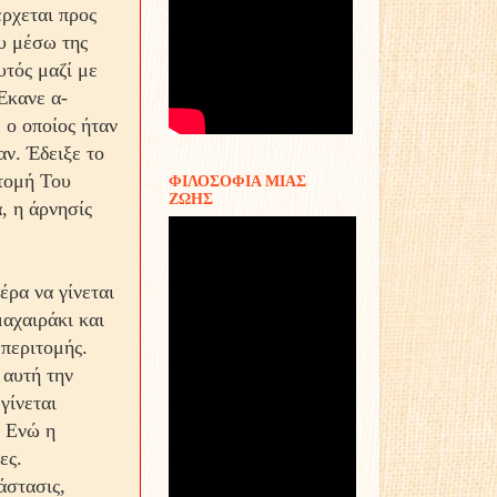
έρχεται προς
ου μέσω της
υτός μαζί με
 Έκανε α­
 ο οποίος ήταν
αν. Έδειξε το
ιτομή Του
ΦΙΛΟΣΟΦΙΑ ΜΙΑΣ
ΖΩΗΣ
, η άρνησίς
έρα να γίνεται
μαχαιράκι και
 περιτομής.
 αυτή την
γίνεται
. Ενώ η
ες.
άστασις,