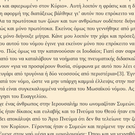
 και αφιερωμένο στον Κύριο». Αυτή λοιπόν η φράσις και η δ
η αφορμή της διατάξεως βάλθηκε γι’ αυτόν που επρόκειτο να 
όλα τα πρωτότοκα των ζώων και των ανθρώπων ουδέ­ποτε διήν
ώς και μόνο πρωτότοκα. Εκείνος όμως που γεννήθηκε από μ
ς μόνο διήνοιξε μήτρα. Κάνε μου λοιπόν την χάρι και πρόσεξε
ου αυτού του νόμου έγινε για εκείνον μόνο που επρόκειτο ν
ο. Πώς όμως να την κατανοούσαν οι Ιουδαίοι; Γιατί σαν σαρκ
από του να καταλάβουν τα νοήματα της πνευματικής διδασκαλ
νουν «για να προσφέρουν θυσία, σύμφωνα με αυτό που λέει 
ευγάρι από τρυγόνια ή δύο νεοσσούς από περιστέρια»[3]. Έγι
κατά τον νόμο, ώστε να μην υπάρχη καμμιά έλλειψις στην πισ
τά είναι συγκεκαλυμμένα νοήματα του Μωσαϊ­κού νόμου. Ας
γησι του Ευαγγελίου.
χε ένας άνθρωπος στην Ιερουσαλήμ που ωνομαζόταν Συμεών.
ς ήταν δίκαιος και ευλαβής και το Πνεύμα του Θεού ήταν ­επ
βει αποκάλυψι από το Άγιο Πνεύμα ότι δεν θα τελείωνε την 
 τον Κυρίου». Γέροντας ήταν ο Συμεών και πε­ρίμενε την εκπ
Έμενε στον ναό μέσα και μονολογούσε: Όπου και να γεννηθ