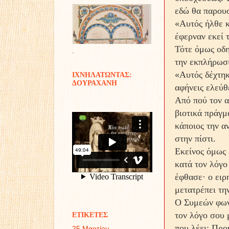
εδώ θα παρου
«Αυτός ήλθε κ
έφερναν εκεί 
Τότε όμως οδη
.
την εκπλήρωσ
«Αυτός δέχτηκ
ΙΧΝΗΛΑΤΩΝΤΑΣ:
ΔΟΥΡΑΧΑΝΗ
αφήνεις ελεύθ
Από πού τον α
βιοτικά πράγμ
κάποιος την α
στην πίστι.
Εκείνος όμως 
κατά τον λόγο
έφθασε· ο ειρ
μετατρέπει τη
Ο Συμεών φωνά
τον λόγο σου μ
ΕΤΙΚΕΤΕΣ
που λέει; Προ
25 Μαρτίου