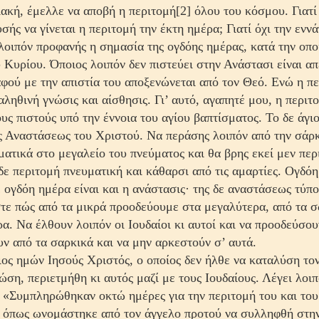
ακή, έμελλε να αποβή η περιτομή[2] όλου του κόσμου. Γιατ
ής να γίνεται η περιτομή την έκτη ημέρα; Γιατί όχι την εννά
λοιπόν προφανής η σημασία της ο­γδόης ημέρας, κατά την οποί
 Κυρίου. Όποιος λοιπόν δεν πιστεύει στην Ανάστασι είναι απ
αφού με την απιστία του αποξενώνεται από τον Θεό. Ενώ η πε
αληθινή γνώσις και αίσθησις. Γι’ αυτό, αγαπητέ μου, η περιτο
υς πι­στούς υπό την έννοια του αγίου βαπτίσματος. Το δε άγι
ης Αναστάσεως του Χριστού. Να περάσης λοιπόν από την σάρ
ματικά στο μεγαλείο του πνεύματος και θα βρης εκεί μεν περ
δε περιτομή πνευματική και κάθαρσι από τις αμαρτίες. Ογδόη
ε ογδόη ημέρα είναι και η ανάστασις· της δε αναστάσεως τύπος
τε πώς από τα μικρά προοδεύουμε στα μεγαλύτερα, από τα σ
α. Να έλθουν λοιπόν οι Ιουδαίοι κι αυτοί και να προοδεύσουν
ν από τα σαρκικά και να μην αρκεστούν σ’ αυτά.
ος ημών Ιησούς Χριστός, ο οποίος δεν ήλθε να καταλύση το
ώση, περιετμήθη κι αυτός μαζί με τους Ιουδαίους. Λέγει λοιπ
 «Συμπληρώθηκαν οκτώ ημέρες για την περιτομή του και του
 όπως ωνομάστηκε από τον άγγελο προτού να συλληφθή στην