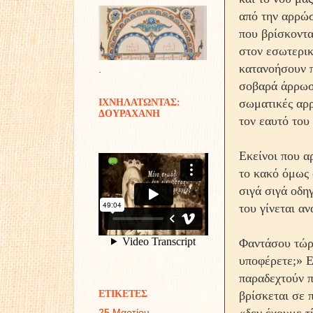
από την αρρώσ
που βρίσκοντα
στον εσωτερικ
κατανοήσουν π
.
σοβαρά άρρωστ
σωματικές αρρ
ΙΧΝΗΛΑΤΩΝΤΑΣ:
ΔΟΥΡΑΧΑΝΗ
τον εαυτό του
Εκείνοι που αρ
το κακό όμως 
σιγά σιγά οδη
του γίνεται α
Φαντάσου τώρα
υποφέρετε;» Ε
παραδεχτούν π
ΕΤΙΚΕΤΕΣ
βρίσκεται σε 
25 Μαρτίου