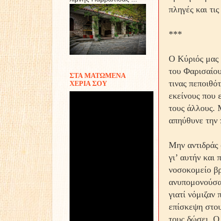
πληγές και τις
***
Ο Κύριός μας 
του Φαρισαίου
ΣΤΑ ΜΑΤΩΜΕΝΑ
τινας πεποιθότ
ΧΕΡΙΑ ΣΟΥ
εκείνους που 
τους άλλους. 
απηύθυνε την 
Μην αντιδράς 
γι’ αυτήν και
νοσοκομείο βρ
ανυπομονούσαν
γιατί νόμιζαν 
επίσκεψη στου
τους δώσει. Ο