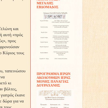
ΜΕΓΑΛΗΣ
ΕΒΔΟΜΑΔΟΣ
Τελώνη και
λή αυτή «πρός
ύς», προς
ριφρονούσαν
ο Κύριος τους
ου, ταπεινώσου
ΠΡΟΓΡΑΜΜΑ ΙΕΡΩΝ
ένα
ΑΚΟΛΟΥΘΙΩΝ ΙΕΡΑΣ
ΜΟΝΗΣ ΠΑΝΑΓΙΑΣ
ετό κι
ΔΟΥΡΑΧΑΝΗΣ
αν βόλτες,
 γιατρός έκανε
ε δώρα για να
αι τους