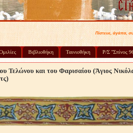
Πίστευε, ἀγάπα, συγχώρα καί προχώρα στή ζωή σου...
Ὁμιλίες
Βιβλιοθήκη
Ταινιοθήκη
Ρ/Σ ''Σπίνος 
ου Τελώνου και του Φαρισαίου (Άγιος Νικόλ
τς)