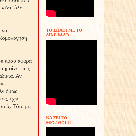
όνο αυτοί που
: «Απ’ όλα
 να
ΤΟ ΣΠΑΘΙ ΜΕ ΤΟ
ΔΙΚΕΦΑΛΟ
 εξομολόγηση
ου πόσο αφορά
 σημαίνει πως
αδικία. Αν
ους
Αν όμως
τος, έχω
τείς. Τότε μη
ΝΑ ΖΕΙ ΤΟ
ΜΕΣΟΛΟΓΓΙ