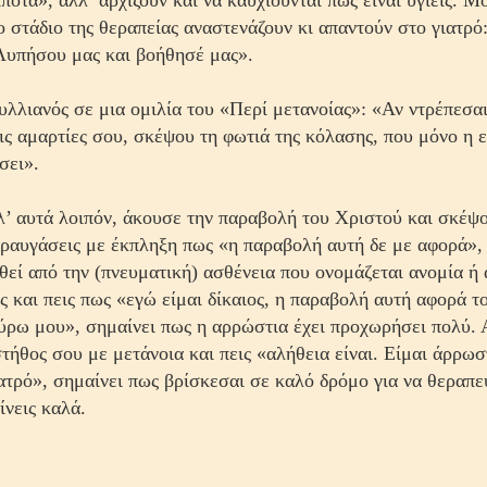
ποτα», αλλ’ αρχίζουν και να καυχιούνται πως είναι υγιείς. Μ
ο στάδιο της θεραπείας αναστενάζουν κι απαντούν στο γιατρό
Λυπήσου μας και βοήθησέ μας».
υλλιανός σε μια ομιλία του «Περί μετανοίας»: «Αν ντρέπεσαι
ις αμαρτίες σου, σκέψου τη φωτιά της κόλασης, που μόνο η
σει».
’ αυτά λοιπόν, άκουσε την παραβολή του Χριστού και σκέψ
κραυγάσεις με έκπληξη πως «η παραβολή αυτή δε με αφορά»,
θεί από την (πνευματική) ασθένεια που ονομάζεται ανομία ή 
ς και πεις πως «εγώ είμαι δίκαιος, η παραβολή αυτή αφορά τ
ρω μου», σημαίνει πως η αρρώστια έχει προχωρήσει πολύ. 
στήθος σου με μετάνοια και πεις «αλήθεια είναι. Είμαι άρρωσ
ατρό», σημαίνει πως βρίσκεσαι σε καλό δρόμο για να θεραπευ
ίνεις καλά.