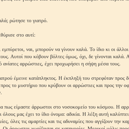
αλά; ρώτησε το γιατρό.
ιθύρισε στο αυτί:
 εμπύρετοι, ναι, μπορούν να γίνουν καλά. Το ίδιο κι οι άλλοι
τους. Αυτοί που κόβουν βόλτες όμως, όχι, δε γίνονται καλά. 
 ανίατες αρρώστιες, έχει προχωρήσει η σήψη μέσα τους.
ιατρού έμεινε κατάπληκτος. Η έκπληξή του στρεφόταν προς 
 προς το μυστήριο που κρύβουν οι αρρώστιες και προς την 
.
α πως είμαστε άρρωστοι στο νοσοκομείο του κόσμου. Η αρ
ι όλους μας έχει το ίδιο όνομα: αδικία. Η λέξη αυτή καλύπτει
μίες, όλες τις αμαρτίες και τις αδυναμίες που αγγίζουν την κα
ς. Οι άρρωστοι χωρίζονται σε κατηγορίες. Μερικοί μόλις πρ