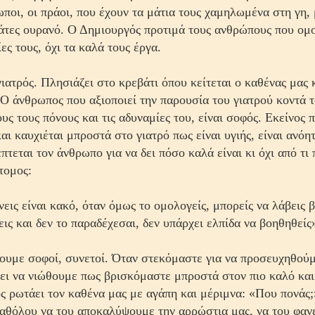
ωποι, οι πράοι, που έχουν τα μάτια τους χαμηλωμένα στη γη, 
μάτες ουρανό. Ο Δημιουργός προτιμά τους ανθρώπους που ομ
ες τους, όχι τα καλά τους έργα.
γιατρός. Πλησιάζει στο κρεβάτι όπου κείτεται ο καθένας μας 
Ο άνθρωπος που αξιοποιεί την παρουσία του γιατρού κοντά τ
ς τους πόνους και τις αδυναμίες του, είναι σοφός. Εκείνος π
αι καυχιέται μπροστά στο γιατρό πως είναι υγιής, είναι ανόητ
πτεται τον άνθρωπο για να δει πόσο καλά είναι κι όχι από τι 
τομος:
νεις είναι κακό, όταν όμως το ομολογείς, μπορείς να λάβεις 
ις και δεν το παραδέχεσαι, δεν υπάρχει ελπίδα να βοηθηθείς
ίνουμε σοφοί, συνετοί. Όταν στεκόμαστε για να προσευχηθού
ει να νιώθουμε πως βρισκόμαστε μπροστά στον πιο καλό και
ος ρωτάει τον καθένα μας με αγάπη και μέριμνα: «Που πονάς;
αθόλου να του αποκαλύψουμε την αρρώστια μας, να του φαν