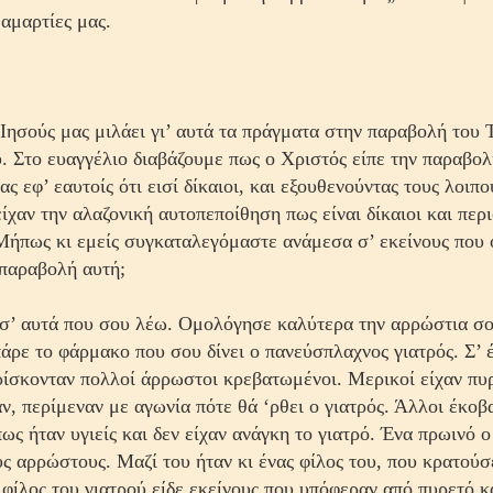
 αμαρτίες μας.
Ιησούς μας μιλάει γι’ αυτά τα πράγματα στην παραβολή του 
. Στο ευαγγέλιο διαβάζουμε πως ο Χριστός είπε την παραβο
ας εφ’ εαυτοίς ότι εισί δίκαιοι,
και εξουθενούντας τους λοιπο
είχαν την αλαζονική αυτοπεποίθηση πως είναι δίκαιοι και πε
Μήπως κι εμείς συγκαταλεγόμαστε ανάμεσα σ’ εκείνους που 
παραβολή αυτή;
σ’ αυτά που σου λέω. Ομολόγησε καλύτερα την αρρώστια σ
 πάρε το φάρμακο που σου δίνει ο πανεύσπλαχνος γιατρός. Σ’ 
ίσκονταν πολλοί άρρωστοι κρεβατωμένοι. Μερικοί είχαν πυρ
, περίμεναν με αγωνία πότε θά ‘ρθει ο γιατρός. Άλλοι έκοβ
πως ήταν υγιείς και δεν είχαν ανάγκη το γιατρό. Ένα πρωινό ο
ς αρρώστους. Μαζί του ήταν κι ένας φίλος του, που κρατούσ
 φίλος του γιατρού είδε εκείνους που υπόφεραν από πυρετό κ