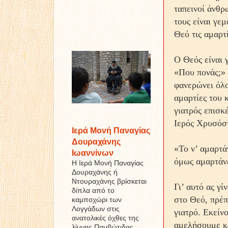
ταπεινοί άνθρ
τους είναι γε
Θεό τις αμαρτί
Ο Θεός είναι 
«Που πονάς;» 
φανερώνει όλου
αμαρτίες του κ
γιατρός επισκέ
Ιερός Χρυσόσ
Ιερά Μονή Παναγίας
Δουραχάνης
«Το ν’ αμαρτά
Ιωαννίνων
όμως αμαρτάνε
Η Ιερά Μονή Παναγίας
Δουραχάνης ή
Ντουραχάνης βρίσκεται
Γι’ αυτό ας γ
δίπλα από το
στο Θεό, πρέπ
καμποχώρι των
Λογγάδων στις
γιατρό. Εκείν
ανατολικές όχθες της
αμελήσουμε κ
λίμνης Παμβώτιδας ...