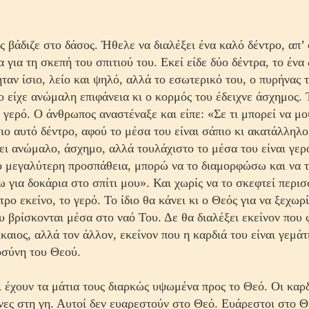
 βάδιζε στο δάσος. Ήθελε να διαλέξει ένα καλό δέντρο, απ’
 για τη σκεπή του σπιτιού του. Εκεί είδε δύο δέντρα, το ένα
ήταν ίσιο, λείο και ψηλό, αλλά το εσωτερικό του, ο πυρήνας 
ο είχε ανώμαλη επιφάνεια κι ο κορμός του έδειχνε άσχημος.
 γερό. Ο άνθρωπος αναστέναξε και είπε: «Σε τι μπορεί να μ
σιο αυτό δέντρο, αφού το μέσα του είναι σάπιο κι ακατάλληλο
ει ανώμαλο, άσχημο, αλλά τουλάχιστο το μέσα του είναι γερό
ο μεγαλύτερη προσπάθεια, μπορώ να το διαμορφώσω και να 
 για δοκάρια στο σπίτι μου». Και χωρίς να το σκεφτεί περισ
τρο εκείνο, το γερό. Το ίδιο θα κάνει κι ο Θεός για να ξεχωρ
 βρίσκονται μέσα στο ναό Του. Δε θα διαλέξει εκείνον που 
καιος, αλλά τον άλλον, εκείνον που η καρδιά του είναι γεμάτ
οσύνη του Θεού.
 έχουν τα μάτια τους διαρκώς υψωμένα προς το Θεό. Οι καρ
νες στη γη. Αυτοί δεν
ευαρεστούν στο Θεό. Ευάρεστοι στο Θε