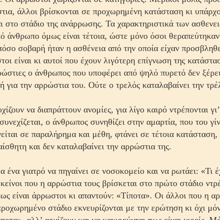
τια, άλλοι βρίσκονται σε προχωρημένη κατάσταση κι υπάρχο
ι στο στάδιο της ανάρρωσης. Τα χαρακτηριστικά των ασθενε
ό άνθρωπο όμως είναι τέτοια, ώστε μόνο όσοι θεραπεύτηκα
όσο σοβαρή ήταν η ασθένεια από την οποία είχαν προσβληθε
οι είναι κι αυτοί που έχουν λιγότερη επίγνωση της κατάστασ
ώστιες ο άνθρωπος που υποφέρει από ψηλό πυρετό δεν ξέρει
 ή για την αρρώστια του. Ούτε ο τρελός καταλαβαίνει την τρέ
χίζουν να διαπράττουν ανομίες, για λίγο καιρό ντρέπονται γι
συνεχίζεται, ο άνθρωπος συνηθίζει στην αμαρτία, που του γίν
γείται σε παραλήρημα και μέθη, φτάνει σε τέτοια κατάσταση,
ναίσθητη και δεν καταλαβαίνει την αρρώστια της.
 ένα γιατρό να πηγαίνει σε νοσοκομείο και να ρωτάει: «Τι έ
κείνοι που η αρρώστια τους βρίσκεται στο πρώτο στάδιο ντρ
ως είναι άρρωστοι κι απαντούν: «Τίποτα». Οι άλλοι που η α
προχωρημένο στάδιο εκνευρίζονται με την ερώτηση κι όχι μό