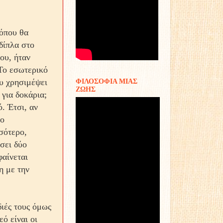
 όπου θα
 δίπλα στο
του, ήταν
 Το εσωτερικό
ου χρησιμέψει
ΦΙΛΟΣΟΦΙΑ ΜΙΑΣ
ΖΩΗΣ
 για δοκάρια;
. Έτσι, αν
το
σότερο,
ίσει δύο
φαίνεται
η με την
διές τους όμως
ό είναι οι