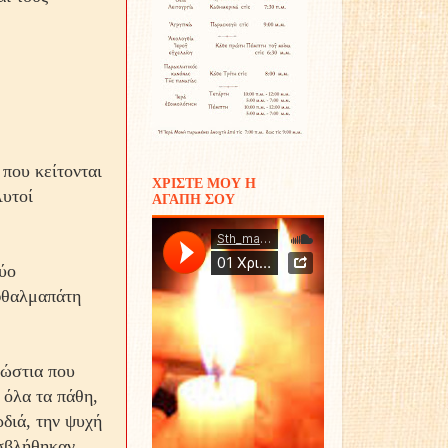
 που κείτονται
ΧΡΙΣΤΕ ΜΟΥ Η
Αυτοί
ΑΓΑΠΗ ΣΟΥ
δύο
οφθαλμαπάτη
ρώστια που
 όλα τα πάθη,
ρδιά, την ψυχή
οσβλήθηκαν