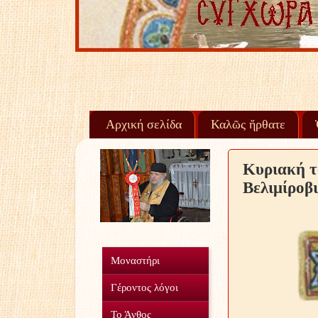
Αρχική σελίδα
Καλῶς ἤρθατε
Κυριακή τ
Βελιμίροβι
Μοναστήρι
Γέροντος λόγοι
Το Άνθος