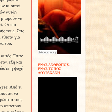
υν κι αυτοί
ιών αυτών
ν μπορούν να
ί. Οι πιο
ής τους. Στις
 τίποτα για
λα του.
’ αυτές. Όταν
εται έξη και
ΕΝΑΣ ΑΝΘΡΩΠΟΣ,
 ώστε η ψυχή
ΕΝΑΣ ΤΟΠΟΣ
ΔΟΥΡΑΧΑΝΗ
χετε; Από τι
έπονται να
ρρώστια τους
νο απαντούν