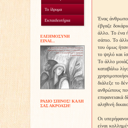
Ο Σύλλογος
Το ίδρυμα
Ένας άνθρωπος
Οικοτροφείο
Εθελοντισμός
Εκπαιδευτήρια
έβγαζε δοκάρια
Γυμνάσιο Δουραχάνης
Προσφοράς έργα...
Μέσα και πόροι
άλλο. Το ένα 
EΛΕΗΜΟΣΥΝΗ
σάπιο. Το άλλ
ΕIΝΑΙ...
Δημοτικό Δουραχάνης
Διακονίες
του όμως ήταν
Παιδικές αναμνήσεις
το ψηλό και ί
Το άλλο μοιάζ
καταβάλω λίγ
χρησιμοποιήσω
διάλεξε το δέν
ανθρώπους που
επιφανειακά δί
ΡΑΔΙΟ ΣΠΙΝΟΣ! ΚΑΛΗ
αληθινή δικαι
ΣΑΣ ΑΚΡΟΑΣΗ!
Οι υπερήφανοι
είναι κολλημέ