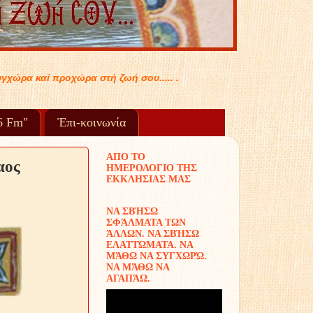
.. .
96 Fm"
Ἐπι-κοινωνία
ΑΠΟ ΤΟ
αος
ΗΜΕΡΟΛΟΓΙΟ ΤΗΣ
ΕΚΚΛΗΣΙΑΣ ΜΑΣ
ΝΑ ΣΒΉΣΩ
ΣΦΆΛΜΑΤΑ ΤΩΝ
ΆΛΛΩΝ. ΝΑ ΣΒΉΣΩ
ΕΛΑΤΤΏΜΑΤΑ. ΝΑ
ΜΆΘΩ ΝΑ ΣΥΓΧΩΡΏ.
ΝΑ ΜΆΘΩ ΝΑ
ΑΓΑΠΆΩ.