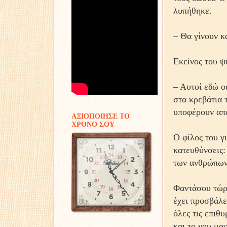
λυπήθηκε.
– Θα γίνουν κ
Εκείνος του ψ
– Αυτοί εδώ οι
στα κρεβάτια 
υποφέρουν από
ΑΞΙΟΠΟΙΗΣΕ ΤΟ
ΧΡΟΝΟ ΣΟΥ
Ο φίλος του γ
κατευθύνσεις:
των ανθρώπων
Φαντάσου τώρ
έχει προσβάλε
όλες τις επιθυ
και το νου μα