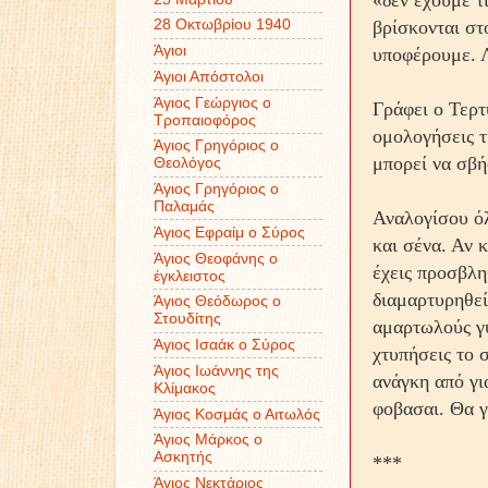
«δεν έχουμε τί
βρίσκονται στ
28 Οκτωβρίου 1940
Άγιοι
υποφέρουμε. 
Άγιοι Απόστολοι
Άγιος Γεώργιος ο
Γράφει ο Τερτ
Τροπαιοφόρος
ομολογήσεις τ
Άγιος Γρηγόριος ο
μπορεί να σβή
Θεολόγος
Άγιος Γρηγόριος ο
Παλαμάς
Αναλογίσου όλ
Άγιος Εφραίμ ο Σύρος
και σένα. Αν 
Άγιος Θεοφάνης ο
έχεις προσβλη
έγκλειστος
διαμαρτυρηθεί
Άγιος Θεόδωρος ο
Στουδίτης
αμαρτωλούς γύ
Άγιος Ισαάκ ο Σύρος
χτυπήσεις το 
Άγιος Ιωάννης της
ανάγκη από γι
Κλίμακος
φοβασαι. Θα γ
Άγιος Κοσμάς ο Αιτωλός
Άγιος Μάρκος ο
Ασκητής
***
Άγιος Νεκτάριος