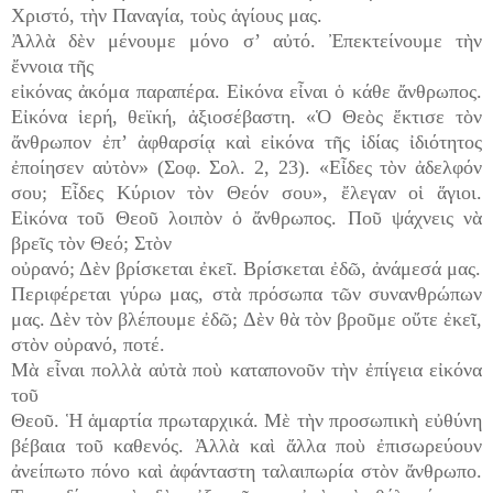
Χριστό, τὴν Παναγία, τοὺς ἁγίους μας.
Ἀλλὰ δὲν μένουμε μόνο σ’ αὐτό. Ἐπεκτείνουμε τὴν
ἔννοια τῆς
εἰκόνας ἀκόμα παραπέρα. Εἰκόνα εἶναι ὁ κάθε ἄνθρωπος.
Εἰκόνα ἱερή, θεϊκή, ἀξιοσέβαστη. «Ὁ Θεὸς ἔκτισε τὸν
ἄνθρωπον ἐπ’ ἀφθαρσίᾳ καὶ εἰκόνα τῆς ἰδίας ἰδιότητος
ἐποίησεν αὐτὸν» (Σοφ. Σολ. 2, 23). «Εἶδες τὸν ἀδελφόν
σου; Εἶδες Κύριον τὸν Θεόν σου», ἔλεγαν οἱ ἅγιοι.
Εἰκόνα τοῦ Θεοῦ λοιπὸν ὁ ἄνθρωπος. Ποῦ ψάχνεις νὰ
βρεῖς τὸν Θεό; Στὸν
οὐρανό; Δὲν βρίσκεται ἐκεῖ. Βρίσκεται ἐδῶ, ἀνάμεσά μας.
Περιφέρεται γύρω μας, στὰ πρόσωπα τῶν συνανθρώπων
μας. Δὲν τὸν βλέπουμε ἐδῶ; Δὲν θὰ τὸν βροῦμε οὔτε ἐκεῖ,
στὸν οὐρανό, ποτέ.
Μὰ εἶναι πολλὰ αὐτὰ ποὺ καταπονοῦν τὴν ἐπίγεια εἰκόνα
τοῦ
Θεοῦ. Ἡ ἁμαρτία πρωταρχικά. Μὲ τὴν προσωπικὴ εὐθύνη
βέβαια τοῦ καθενός. Ἀλλὰ καὶ ἄλλα ποὺ ἐπισωρεύουν
ἀνείπωτο πόνο καὶ ἀφάνταστη ταλαιπωρία στὸν ἄνθρωπο.