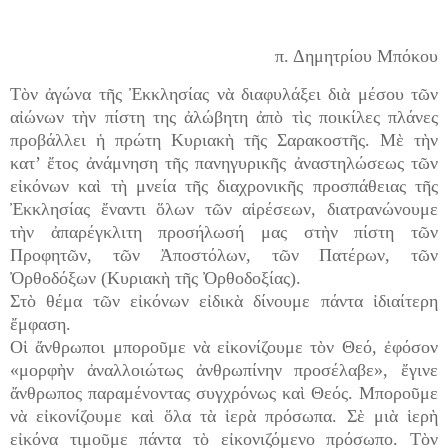
π. Δημητρίου Μπόκου
Τὸν ἀγώνα τῆς Ἐκκλησίας νὰ διαφυλάξει διὰ μέσου τῶν
αἰώνων τὴν πίστη της ἀλώβητη ἀπὸ τὶς ποικίλες πλάνες
προβάλλει ἡ πρώτη Κυριακὴ τῆς Σαρακοστῆς. Μὲ τὴν
κατ’ ἔτος ἀνάμνηση τῆς πανηγυρικῆς ἀναστηλώσεως τῶν
εἰκόνων καὶ τὴ μνεία τῆς διαχρονικῆς προσπάθειας τῆς
Ἐκκλησίας ἔναντι ὅλων τῶν αἱρέσεων, διατρανώνουμε
τὴν ἀπαρέγκλιτη προσήλωσή μας στὴν πίστη τῶν
Προφητῶν, τῶν Ἀποστόλων, τῶν Πατέρων, τῶν
Ὀρθοδόξων (Κυριακὴ τῆς Ὀρθοδοξίας).
Στὸ θέμα τῶν εἰκόνων εἰδικὰ δίνουμε πάντα ἰδιαίτερη
ἔμφαση.
Οἱ ἄνθρωποι μποροῦμε νὰ εἰκονίζουμε τὸν Θεό, ἐφόσον
«μορφὴν ἀναλλοιώτως ἀνθρωπίνην προσέλαβε», ἔγινε
ἄνθρωπος παραμένοντας συγχρόνως καὶ Θεός. Μποροῦμε
νὰ εἰκονίζουμε καὶ ὅλα τὰ ἱερὰ πρόσωπα. Σὲ μιὰ ἱερὴ
εἰκόνα τιμοῦμε πάντα τὸ εἰκονιζόμενο πρόσωπο. Τὸν