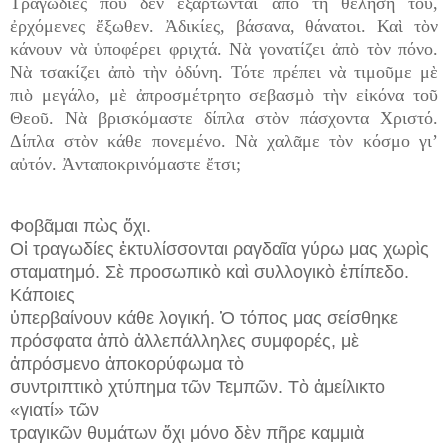
Τραγωδίες ποὺ δὲν ἐξαρτῶνται ἀπὸ τὴ θέλησή του,
ἐρχόμενες ἔξωθεν. Ἀδικίες, βάσανα, θάνατοι. Καὶ τὸν
κάνουν νὰ ὑποφέρει φριχτά. Νὰ γονατίζει ἀπὸ τὸν πόνο.
Νὰ τσακίζει ἀπὸ τὴν ὀδύνη. Τότε πρέπει νὰ τιμοῦμε μὲ
πιὸ μεγάλο, μὲ ἀπροσμέτρητο σεβασμὸ τὴν εἰκόνα τοῦ
Θεοῦ. Νὰ βρισκόμαστε δίπλα στὸν πάσχοντα Χριστό.
Δίπλα στὸν κάθε πονεμένο. Νὰ χαλᾶμε τὸν κόσμο γι’
αὐτόν. Ἀνταποκρινόμαστε ἔτσι;
Φοβᾶμαι πὼς ὄχι.
Οἱ τραγωδίες ἐκτυλίσσονται ραγδαῖα γύρω μας χωρὶς
σταματημό. Σὲ προσωπικὸ καὶ συλλογικὸ ἐπίπεδο.
Κάποιες
ὑπερβαίνουν κάθε λογική. Ὁ τόπος μας σείσθηκε
πρόσφατα ἀπὸ ἀλλεπάλληλες συμφορές, μὲ
ἀπρόσμενο ἀποκορύφωμα τὸ
συντριπτικὸ χτύπημα τῶν Τεμπῶν. Τὸ ἀμείλικτο
«γιατί» τῶν
τραγικῶν θυμάτων ὄχι μόνο δὲν πῆρε καμμιὰ