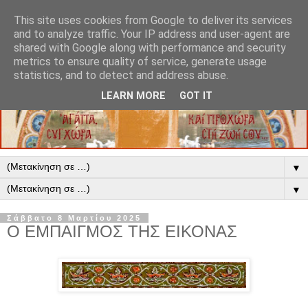
This site uses cookies from Google to deliver its services
and to analyze traffic. Your IP address and user-agent are
shared with Google along with performance and security
metrics to ensure quality of service, generate usage
statistics, and to detect and address abuse.
LEARN MORE
GOT IT
▼
▼
Σάββατο 8 Μαρτίου 2025
Ο ΕΜΠΑΙΓΜΟΣ ΤΗΣ ΕΙΚΟΝΑΣ