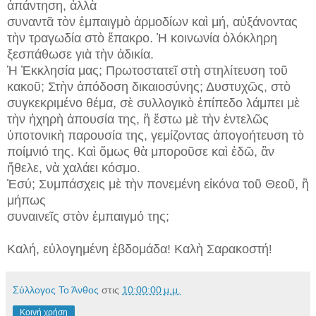
ἀπάντηση, ἀλλὰ
συναντᾶ τὸν ἐμπαιγμὸ ἁρμοδίων καὶ μή, αὐξάνοντας
τὴν τραγωδία στὸ ἔπακρο. Ἡ κοινωνία ὁλόκληρη
ξεσπάθωσε γιὰ τὴν ἀδικία.
Ἡ Ἐκκλησία μας; Πρωτοστατεῖ στὴ στηλίτευση τοῦ
κακοῦ; Στὴν ἀπόδοση δικαιοσύνης; Δυστυχῶς, στὸ
συγκεκριμένο θέμα, σὲ συλλογικὸ ἐπίπεδο λάμπει μὲ
τὴν ἠχηρὴ ἀπουσία της, ἢ ἔστω μὲ τὴν ἐντελῶς
ὑποτονικὴ παρουσία της, γεμίζοντας ἀπογοήτευση τὸ
ποίμνιό της. Καὶ ὅμως θὰ μποροῦσε καὶ ἐδῶ, ἂν
ἤθελε, νὰ χαλάει κόσμο.
Ἐσύ; Συμπάσχεις μὲ τὴν πονεμένη εἰκόνα τοῦ Θεοῦ, ἢ
μήπως
συναινεῖς στὸν ἐμπαιγμό της;
Καλή, εὐλογημένη ἑβδομάδα! Καλὴ Σαρακοστή
!
Σύλλογος Το Άνθος
στις
10:00:00 μ.μ.
Κοινή χρήση