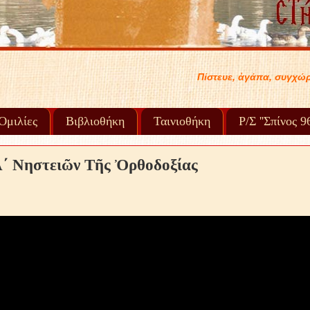
ίστευε, ἀγάπα, συγχώρα καί προχώρα στή ζωή σου..... .
Ὁμιλίες
Βιβλιοθήκη
Ταινιοθήκη
Ρ/Σ ''Σπίνος 
΄ Νηστειῶν Τῆς Ὀρθοδοξίας