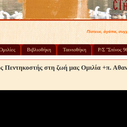
Πίστευε, ἀγάπα, συγχώρα καί προχώρα στή ζωή σου..... .
Ὁμιλίες
Βιβλιοθήκη
Ταινιοθήκη
Ρ/Σ ''Σπίνος 
ς Πεντηκοστής στη ζωή μας Ομιλία +π. Αθα