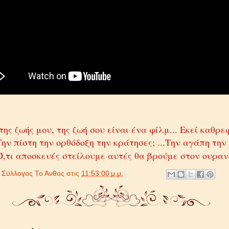
 της ζωής μου, της ζωή σου είναι ένα φίλμ... Εκεί καθρε
.Την πίστη την ορθόδοξη την κράτησες; ...Την αγάπη την 
.Ό,τι αποσκευές στείλουμε αυτές θα βρούμε στον ουρανό
ό
Σύλλογος Το Άνθος
στις
11:53:00 μ.μ.