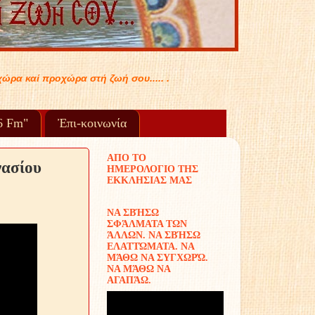
96 Fm"
Ἐπι-κοινωνία
ΑΠΟ ΤΟ
νασίου
ΗΜΕΡΟΛΟΓΙΟ ΤΗΣ
ΕΚΚΛΗΣΙΑΣ ΜΑΣ
ΝΑ ΣΒΉΣΩ
ΣΦΆΛΜΑΤΑ ΤΩΝ
ΆΛΛΩΝ. ΝΑ ΣΒΉΣΩ
ΕΛΑΤΤΏΜΑΤΑ. ΝΑ
ΜΆΘΩ ΝΑ ΣΥΓΧΩΡΏ.
ΝΑ ΜΆΘΩ ΝΑ
ΑΓΑΠΆΩ.