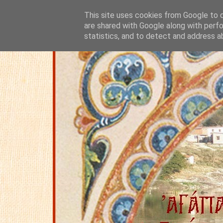
This site uses cookies from Google to de
are shared with Google along with perfo
statistics, and to detect and address a