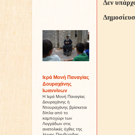
Δεν υπάρχ
Δημοσίευσ
Ιερά Μονή Παναγίας
Δουραχάνης
Ιωαννίνων
Η Ιερά Μονή Παναγίας
Δουραχάνης ή
Ντουραχάνης βρίσκεται
δίπλα από το
καμποχώρι των
Λογγάδων στις
ανατολικές όχθες της
λίμνης Παμβώτιδας ...