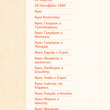
28 Οκτωβρίου 1940
Άγιοι
Άγιοι Απόστολοι
Άγιος Γεώργιος ο
Τροπαιοφόρος
Άγιος Γρηγόριος ο
Θεολόγος
Άγιος Γρηγόριος ο
Παλαμάς
Άγιος Εφραίμ ο Σύρος
Άγιος Θεοφάνης ο
έγκλειστος
Άγιος Θεόδωρος ο
Στουδίτης
Άγιος Ισαάκ ο Σύρος
Άγιος Ιωάννης της
Κλίμακος
Άγιος Κοσμάς ο Αιτωλός
Άγιος Μάρκος ο
Ασκητής
Άγιος Νεκτάριος