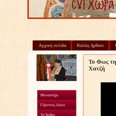
Αρχική σελίδα
Καλῶς ἤρθατε
Το Φως τη
Χατζή
Μοναστήρι
Γέροντος λόγοι
Το Άνθος