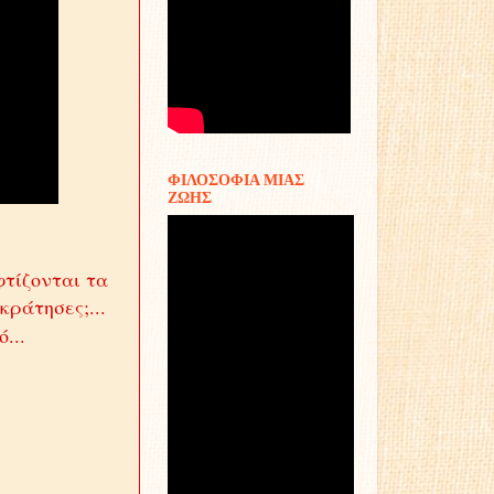
ΦΙΛΟΣΟΦΙΑ ΜΙΑΣ
ΖΩΗΣ
φτίζονται τα
κράτησες;...
...