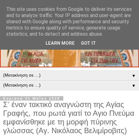
This site uses cookies from Google to deliver its services
and to analyze traffic. Your IP address and user-agent are
shared with Google along with performance and security
metrics to ensure quality of service, generate usage
statistics, and to detect and address abuse.
LEARN MORE
GOT IT
▼
▼
Κυριακή 31 Μαΐου 2026
Σʼ έναν τακτικό αναγνώστη της Αγίας
Γραφής, που ρωτά γιατί το Αγιο Πνεύμα
εμφανίσθηκε με τη μορφή πύρινης
γλώσσας (Αγ. Νικόλαος Βελιμίροβιτς)