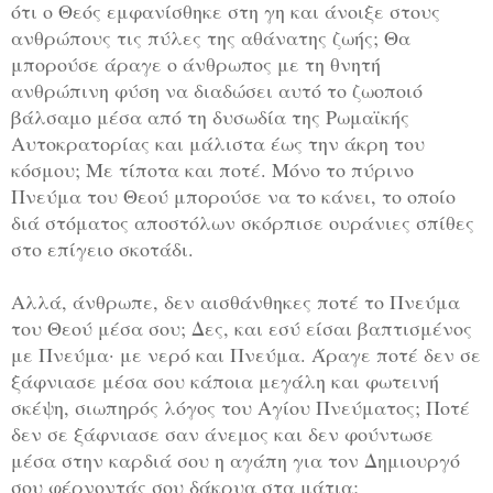
ότι ο Θεός εμφανίσθηκε στη γη και άνοιξε στους
ανθρώπους τις πύλες της αθάνατης ζωής; Θα
μπορούσε άραγε ο άνθρωπος με τη θνητή
ανθρώπινη φύση να διαδώσει αυτό το ζωοποιό
βάλσαμο μέσα από τη δυσωδία της Ρωμαϊκής
Αυτοκρατορίας και μάλιστα έως την άκρη του
κόσμου; Με τίποτα και ποτέ. Μόνο το πύρινο
Πνεύμα του Θεού μπορούσε να το κάνει, το οποίο
διά στόματος αποστόλων σκόρπισε ουράνιες σπίθες
στο επίγειο σκοτάδι.
Αλλά, άνθρωπε, δεν αισθάνθηκες ποτέ το Πνεύμα
του Θεού μέσα σου; Δες, και εσύ είσαι βαπτισμένος
με Πνεύμα· με νερό και Πνεύμα. Άραγε ποτέ δεν σε
ξάφνιασε μέσα σου κάποια μεγάλη και φωτεινή
σκέψη, σιωπηρός λόγος του Αγίου Πνεύματος; Ποτέ
δεν σε ξάφνιασε σαν άνεμος και δεν φούντωσε
μέσα στην καρδιά σου η αγάπη για τον Δημιουργό
σου φέρνοντάς σου δάκρυα στα μάτια;