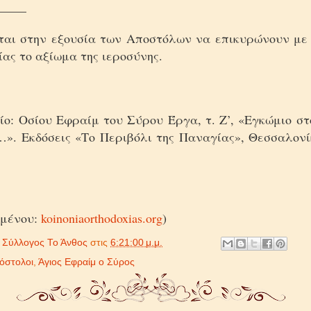
_____
ται στην εξουσία των Αποστόλων να επικυρώνουν με
ίας το αξίωμα της ιεροσύνης.
ίο: Οσίου Εφραίμ του Σύρου Έργα, τ. Ζ’, «Εγκώμιο σ
». Εκδόσεις «Το Περιβόλι της Παναγίας», Θεσσαλονίκ
ιμένου:
koinoniaorthodoxias.org
)
ό
Σύλλογος Το Άνθος
στις
6:21:00 μ.μ.
πόστολοι
,
Άγιος Εφραίμ ο Σύρος