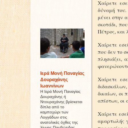
Χαίρετε εσε
δύναμή του.
μένει στην α
σκοτάδι, που
Πέτρος, και 
Χαίρετε εσε
που δεν το σ
πλησιάζει, 
φανερώνοντα
Ιερά Μονή Παναγίας
Χαίρετε εσε
Δουραχάνης
διδασκάλων,
Ιωαννίνων
Η Ιερά Μονή Παναγίας
δικαίων, οι 
Δουραχάνης ή
απίστων, οι 
Ντουραχάνης βρίσκεται
δίπλα από το
καμποχώρι των
Χαίρετε εσεί
Λογγάδων στις
αμαρτωλής γ
ανατολικές όχθες της
λίμνης Παμβώτιδας ...