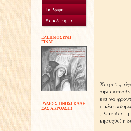
Ο Σύλλογος
Το ίδρυμα
Οικοτροφείο
Εθελοντισμός
Εκπαιδευτήρια
Γυμνάσιο Δουραχάνης
Προσφοράς έργα...
Μέσα και πόροι
EΛΕΗΜΟΣΥΝΗ
ΕIΝΑΙ...
Δημοτικό Δουραχάνης
Διακονίες
Παιδικές αναμνήσεις
Χαίρετε, άγ
την επουράν
και να φροντ
ΡΑΔΙΟ ΣΠΙΝΟΣ! ΚΑΛΗ
η κληρονομι
ΣΑΣ ΑΚΡΟΑΣΗ!
πλεονάσει η
κηρυχθεί η δ