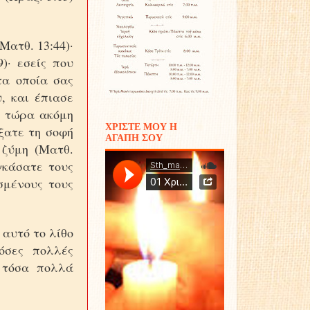
Ματθ. 13:44)·
)· εσείς που
τα οποία σας
υ, και έπιασε
ς τώρα ακόμη
ΧΡΙΣΤΕ ΜΟΥ Η
ξατε τη σοφή
ΑΓΑΠΗ ΣΟΥ
 ζύμη (Ματθ.
γκάσατε τους
σμένους τους
 αυτό το λίθο
όσες πολλές
, τόσα πολλά