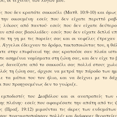
υ, οι τεχνίτες των λόγων μου.
ς που δεν κρατάτε σακκούλι (Ματθ. 10:9-10) και όμω
την οικουμένη· εσείς που δεν είχατε περιττό ραβ
ς λύκους από παντού· εσείς που δεν είχατε δεύτερο
ν από σας βασιλιάδες· εσείς που δεν είχατε διπλά υ
τε τη γη με τις πορείες σας και οι νεφέλες έτρεχαν
ι Άγγελοι έδειχναν το δρόμο, τακτοποιώντας τον, η θ
ατε στην επιφάνειά της σας κρατούσε σαν πλοία ιστι
τε ασημένια νομίσματα στη ζώνη σας, και δεν είχε το
ως δανείζατε από το σακκούλι σας πολλά στους χωλο
φλός τη ζώνη σας, άρχισε να μετρά την πάροδο των ημ
με τα μάτια του τον ήλιο, και να δείχνει με το δά
ι που προηγουμένως δεν το γνώριζε.
 εμποδιστές του Διαβόλου και οι ανατροπείς των 
ης πλάνης· εσείς που αφαιρέσατε την απάτη από τις 
ς (Πραξ. 19:12) μιμούνται τις άκρες των ενδυμάτων
 σας πραγματοποίησαν πολλές και διάφορες θεραπείες