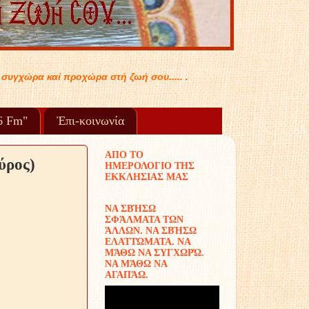
υ..... .
96 Fm"
Ἐπι-κοινωνία
ΑΠΟ ΤΟ
ύρος)
ΗΜΕΡΟΛΟΓΙΟ ΤΗΣ
ΕΚΚΛΗΣΙΑΣ ΜΑΣ
ΝΑ ΣΒΉΣΩ
ΣΦΆΛΜΑΤΑ ΤΩΝ
ΆΛΛΩΝ. ΝΑ ΣΒΉΣΩ
ΕΛΑΤΤΏΜΑΤΑ. ΝΑ
ΜΆΘΩ ΝΑ ΣΥΓΧΩΡΏ.
ΝΑ ΜΆΘΩ ΝΑ
ΑΓΑΠΆΩ.