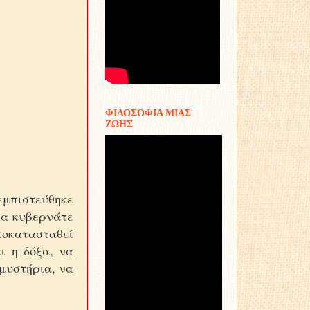
ΦΙΛΟΣΟΦΙΑ ΜΙΑΣ
ΖΩΗΣ
εμπιστεύθηκε
να κυβερνάτε
αποκατασταθεί
ι η δόξα, να
μυστήρια, να