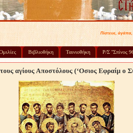
Πίστευε, ἀγάπα, συγχώρα καί προχώρα στή ζωή σο
Ὁμιλίες
Βιβλιοθήκη
Ταινιοθήκη
Ρ/Σ ''Σπίνος 
τους αγίους Αποστόλους (‘Οσιος Εφραίμ ο Σ