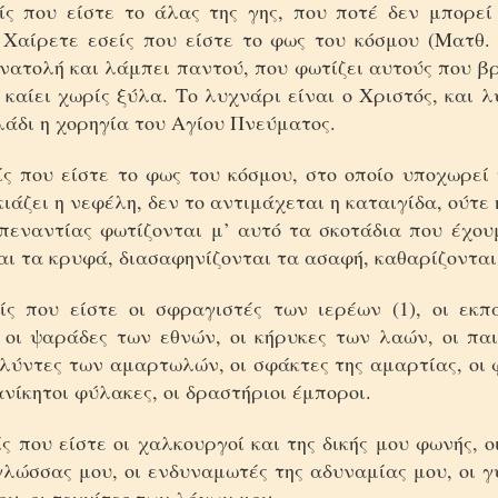
ίς που είστε το άλας της γης, που ποτέ δεν μπορεί
 Χαίρετε εσείς που είστε το φως του κόσμου (Ματθ. 5
νατολή και λάμπει παντού, που φωτίζει αυτούς που β
 καίει χωρίς ξύλα. Το λυχνάρι είναι ο Χριστός, και 
λάδι η χορηγία του Αγίου Πνεύματος.
ίς που είστε το φως του κόσμου, στο οποίο υποχωρεί 
κιάζει η νεφέλη, δεν το αντιμάχεται η καταιγίδα, ούτε
απεναντίας φωτίζονται μ’ αυτό τα σκοτάδια που έχου
ι τα κρυφά, διασαφηνίζονται τα ασαφή, καθαρίζονται 
ίς που είστε οι σφραγιστές των ιερέων (1), οι εκπ
 οι ψαράδες των εθνών, οι κήρυκες των λαών, οι πα
πλύντες των αμαρτωλών, οι σφάκτες της αμαρτίας, οι
ανίκητοι φύλακες, οι δραστήριοι έμποροι.
ς που είστε οι χαλκουργοί και της δικής μου φωνής, ο
λώσσας μου, οι ενδυναμωτές της αδυναμίας μου, οι γ