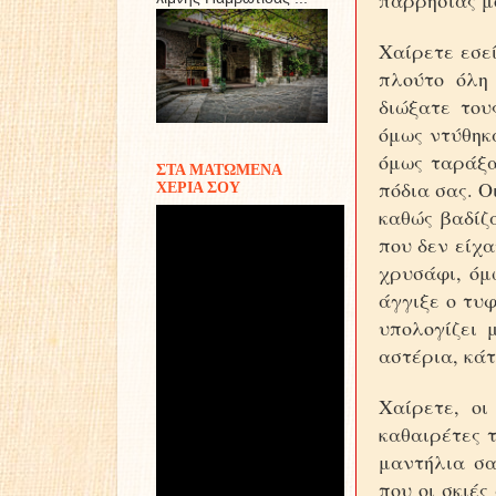
παρρησίας μο
Χαίρετε εσεί
πλούτο όλη 
διώξατε του
όμως ντύθηκα
όμως ταράξα
ΣΤΑ ΜΑΤΩΜΕΝΑ
πόδια σας. Ο
ΧΕΡΙΑ ΣΟΥ
καθώς βαδίζ
που δεν είχα
χρυσάφι, όμ
άγγιξε ο τυ
υπολογίζει 
αστέρια, κάτ
Χαίρετε, οι
καθαιρέτες τ
μαντήλια σα
που οι σκιές