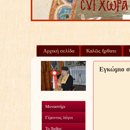
Αρχική σελίδα
Καλῶς ἤρθατε
Εγκώμιο σ
Μοναστήρι
Γέροντος λόγοι
Το Άνθος