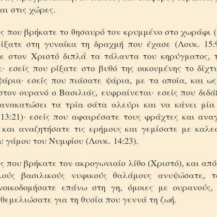
και στις χώρες.
ς που βρήκατε το θησαυρό τον κρυμμένο στο χωράφι (
είξατε στη γυναίκα τη δραχμή που έχασε (Λουκ. 15:9
ε στον Χριστό διπλά τα τάλαντα του κηρύγματος, 
· εσείς που ρίξατε στο βυθό της οικουμένης το δίχτ
ψάρια· εσείς που πιάσατε ψάρια, με τα οποία, και ω
στον ουρανό ο Βασιλιάς, ευφραίνεται· εσείς που διδά
ανακατώσει τα τρία σάτα αλεύρι και να κάνει μία
. 13:21)· εσείς που αφαιρέσατε τους φράχτες και ανα
 και αναζητήσατε τις ερήμους και γεμίσατε με καλε
 γάμου του Νυμφίου (Λουκ. 14:23).
ς που βρήκατε τον ακρογωνιαίο λίθο (Χριστό), και από
λούς βασιλικούς νυφικούς θαλάμους ανυψώσατε, τ
νοικοδομήσατε επάνω στη γη, όμοιες με ουρανούς
θεμελιώσατε για τη θυσία που γεννά τη ζωή.