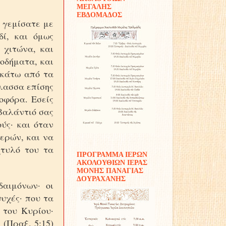
ΜΕΓΑΛΗΣ
ΕΒΔΟΜΑΔΟΣ
ς γεμίσατε με
δί, και όμως
 χιτώνα, και
ποδήματα, και
 κάτω από τα
άλασσα επίσης
οφόρα. Εσείς
 βαλάντιό σας
ύς· και όταν
ερών, και να
χτυλό του τα
ΠΡΟΓΡΑΜΜΑ ΙΕΡΩΝ
ΑΚΟΛΟΥΘΙΩΝ ΙΕΡΑΣ
ΜΟΝΗΣ ΠΑΝΑΓΙΑΣ
ΔΟΥΡΑΧΑΝΗΣ
δαιμόνων· οι
ψυχές· που τα
 του Κυρίου·
 (Πραξ. 5:15)