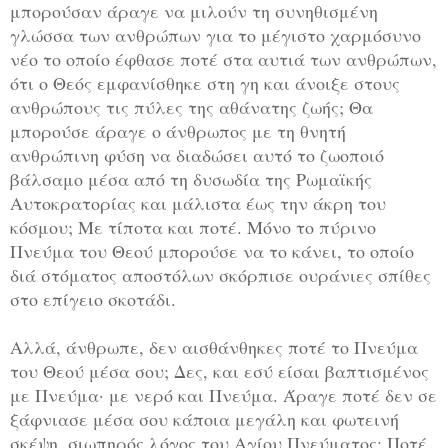
μπορούσαν άραγε να μιλούν τη συνηθισμένη
γλώσσα των ανθρώπων για το μέγιστο χαρμόσυνο
νέο το οποίο έφθασε ποτέ στα αυτιά των ανθρώπων,
ότι ο Θεός εμφανίσθηκε στη γη και άνοιξε στους
ανθρώπους τις πύλες της αθάνατης ζωής; Θα
μπορούσε άραγε ο άνθρωπος με τη θνητή
ανθρώπινη φύση να διαδώσει αυτό το ζωοποιό
βάλσαμο μέσα από τη δυσωδία της Ρωμαϊκής
Αυτοκρατορίας και μάλιστα έως την άκρη του
κόσμου; Με τίποτα και ποτέ. Μόνο το πύρινο
Πνεύμα του Θεού μπορούσε να το κάνει, το οποίο
διά στόματος αποστόλων σκόρπισε ουράνιες σπίθες
στο επίγειο σκοτάδι.
Αλλά, άνθρωπε, δεν αισθάνθηκες ποτέ το Πνεύμα
του Θεού μέσα σου; Δες, και εσύ είσαι βαπτισμένος
με Πνεύμα· με νερό και Πνεύμα. Άραγε ποτέ δεν σε
ξάφνιασε μέσα σου κάποια μεγάλη και φωτεινή
σκέψη, σιωπηρός λόγος του Αγίου Πνεύματος; Ποτέ