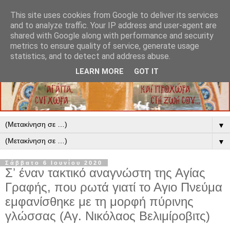
This site uses cookies from Google to deliver its services
and to analyze traffic. Your IP address and user-agent are
shared with Google along with performance and security
metrics to ensure quality of service, generate usage
statistics, and to detect and address abuse.
LEARN MORE
GOT IT
▼
▼
Σάββατο 6 Ιουνίου 2020
Σʼ έναν τακτικό αναγνώστη της Αγίας
Γραφής, που ρωτά γιατί το Αγιο Πνεύμα
εμφανίσθηκε με τη μορφή πύρινης
γλώσσας (Αγ. Νικόλαος Βελιμίροβιτς)