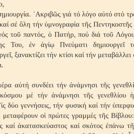
ο,
ημιουργία. ᾿Ακριβῶς γιά τό λόγο αὐτό στό τ
καί σέ ὅλη τήν ὑμνογραφία τῆς Πεντηκοστῆς 
γός τοῦ παντός, ὁ Πατήρ, πού διά τοῦ Λόγου
ης Του, ἐν ἁγίῳ Πνεύματι δημιουργεῖ τ
γεῖ, ξανακτίζει τήν κτίσι καί τήν μεταβάλλει 
ι.
μέρα αὐτή συνδέει τήν ἀνάμνησι τῆς γενεθλ
 κόσμου μέ τήν ἀνάμνησι τῆς γενεθλίου ἡ
ίς δύο γεννήσεις, τήν φυσική καί τήν ὑπερφ
 μεταφέρουν οἱ πρώτες γραμμές τῆς Βίβλου:
ς καί ἀκατασκεύαστος καί σκότος ἐπάνω τ