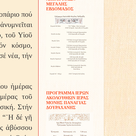
ΜΕΓΑΛΗΣ
ΕΒΔΟΜΑΔΟΣ
ροπάριο πού
ἀνυμνεῖται
, τοῦ Υἱοῦ
όν κόσμο,
σέ νέα, τήν
ίου ἡμέρας
ΠΡΟΓΡΑΜΜΑ ΙΕΡΩΝ
μέρας τοῦ
ΑΚΟΛΟΥΘΙΩΝ ΙΕΡΑΣ
ΜΟΝΗΣ ΠΑΝΑΓΙΑΣ
υσική. Στήν
ΔΟΥΡΑΧΑΝΗΣ
 “῾Η δέ γῆ
ῆς ἀβύσσου