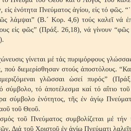
 εἰς ἑνότητα Πνεύματος ἁγίου, εἰς τό φῶς. “
ῶς λάμψαι” (Β.´ Κορ. 4,6) τούς καλεῖ νά ἐ
ους εἰς φῶς” (Πράξ. 26,18), νά γίνουν “φῶς
).
χώνευσις γίνεται μέ τάς πυριμόρφους γλώσσας
, πού διεμερίσθησαν στούς ἀποστόλους. “Κ
αμεριζόμεναι γλῶσσαι ὡσεί πυρός” (Πράξ
ό σύμβολο, τό ἀποτέλεσμα καί τό αἴτιο τοῦ
ώρα σύμβολο ἑνότητος, τῆς ἐν ἁγίῳ Πνεύματ
αοῦ τοῦ Θεοῦ.
ισμός τοῦ Πνεύματος συμβολίζεται μέ τήν 
ῶν. Διά τοῦ Χριστοῦ ἐν ἁγίῳ Πνεύματι λαλεῖτ