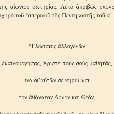
τῆς αἰωνίου σωτηρίας. Αὐτό ἀκριβῶς ὑπογρ
ιχηρό τοῦ ἑσπερινοῦ τῆς Πεντηκοστῆς τοῦ α´ 
“Γλώσσαις ἀλλογενῶν
ἐκαινούργησας, Χριστέ, τούς σούς μαθητάς,
ἵνα δι᾿αὐτῶν σε κηρύξωσι
τόν ἀθάνατον Λόγον καί Θεόν,