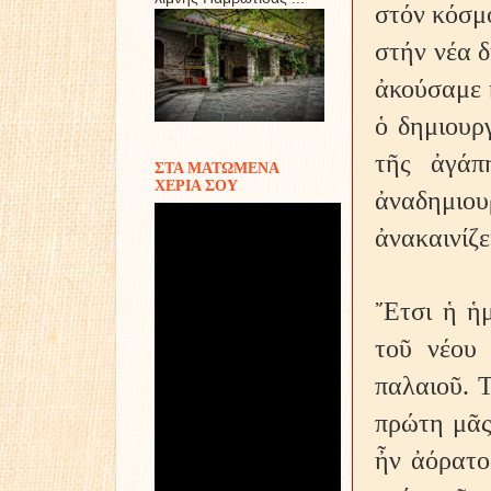
στόν κόσμ
στήν νέα δ
ἀκούσαμε 
ὁ δημιουρ
τῆς ἀγάπ
ΣΤΑ ΜΑΤΩΜΕΝΑ
ΧΕΡΙΑ ΣΟΥ
ἀναδημιουρ
ἀνακαινίζε
῎Ετσι ἡ ἡ
τοῦ νέου
παλαιοῦ. Τ
πρώτη μᾶς
ἦν ἀόρατο