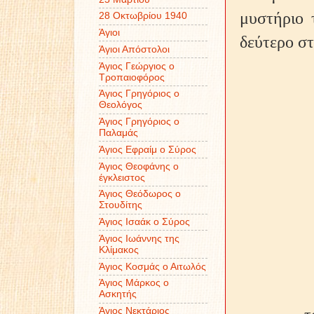
μυστήριο 
28 Οκτωβρίου 1940
Άγιοι
δεύτερο στ
Άγιοι Απόστολοι
Άγιος Γεώργιος ο
Τροπαιοφόρος
Άγιος Γρηγόριος ο
Θεολόγος
Άγιος Γρηγόριος ο
Παλαμάς
Άγιος Εφραίμ ο Σύρος
Άγιος Θεοφάνης ο
έγκλειστος
Άγιος Θεόδωρος ο
Στουδίτης
Άγιος Ισαάκ ο Σύρος
Άγιος Ιωάννης της
Κλίμακος
Άγιος Κοσμάς ο Αιτωλός
Άγιος Μάρκος ο
Ασκητής
Άγιος Νεκτάριος