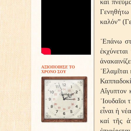
καί πνεῦμ
Γενηθήτω 
καλόν” (Γε
᾿Επάνω στ
ἐκχύνεται
ἀνακαινί
ΑΞΙΟΠΟΙΗΣΕ ΤΟ
᾿Ελαμῖται 
ΧΡΟΝΟ ΣΟΥ
Καππαδοκί
Αἴγυπτον 
᾿Ιουδαῖοι 
εἶναι ἡ ν
καί τῆς 
ἐπιφέρετα