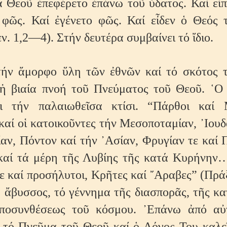
α Θεοῦ ἐπεφέρετο ἐπάνω τοῦ ὕδατος. Καί εἶπ
φῶς. Καί ἐγένετο φῶς. Καί εἶδεν ὁ Θεός 
ν. 1,2—4). Στήν δευτέρα συμβαίνει τό ἴδιο.
ήν ἄμορφο ὕλη τῶν ἐθνῶν καί τό σκότος 
 ἡ βιαία πνοή τοῦ Πνεύματος τοῦ Θεοῦ. ῾Ο
ζει τήν παλαιωθεῖσα κτίσι. “Πάρθοι καί 
καί οἱ κατοικοῦντες τήν Μεσοποταμίαν, ᾿Ιουδ
αν, Πόντον καί τήν ᾿Ασίαν, Φρυγίαν τε καί 
καί τά μέρη τῆς Λυβίης τῆς κατά Κυρήνην…
τε καί προσήλυτοι, Κρῆτες καί ῎Αραβες” (Πρ
έα ἄβυσσος, τό γέννημα τῆς διασπορᾶς, τῆς κ
ἀποσυνθέσεως τοῦ κόσμου. ᾿Επάνω ἀπό αὐ
ι τό Πνεῦμα τοῦ Θεοῦ καί ὁ Λόγος Του καλεῖ