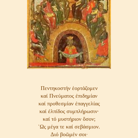
Πεντηκοστήν ἑορτάζομεν
καί Πνεύματος ἐπιδημίαν
καί προθεσμίαν ἐπαγγελίας
καί ἐλπίδος συμπλήρωσιν·
καί τό μυστήριον ὅσον;
῾Ως μέγα τε καί σεβάσμιον.
Διό βοῶμέν σοι·