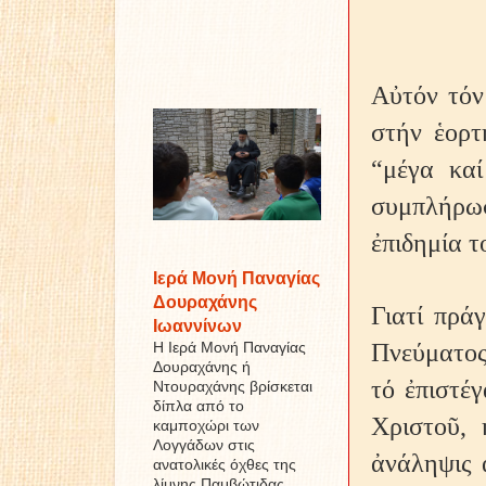
Αὐτόν τόν
στήν ἑορτ
“μέγα καί
συμπλήρωσ
ἐπιδημία τ
Ιερά Μονή Παναγίας
Δουραχάνης
Γιατί πρά
Ιωαννίνων
Πνεύματος
Η Ιερά Μονή Παναγίας
Δουραχάνης ή
τό ἐπιστέ
Ντουραχάνης βρίσκεται
δίπλα από το
Χριστοῦ, 
καμποχώρι των
Λογγάδων στις
ἀνάληψις 
ανατολικές όχθες της
λίμνης Παμβώτιδας ...