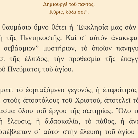
Δημιουργέ τοῦ παντός,
Κύριε, δόξα σοι”.
 θαυμάσιο ὕμνο θέτει ἡ ᾿Εκκλησία μας σάν
ή τῆς Πεντηκοστῆς. Καί σ᾿ αὐτόν ἀνακεφα
 σεβάσμιον” μυστήριον, τό ὁποῖον πανηγυ
ι τῆς ἐλπίδος, τήν προθεσμία τῆς ἐπαγγ
οῦ Πνεύματος τοῦ ἁγίου.
γματι τό ἑορταζόμενο γεγονός, ἡ ἐπιφοίτησις
 στούς ἀποστόλους τοῦ Χριστοῦ, ἀποτελεῖ τό
γασμα ὅλου τοῦ ἔργου τῆς σωτηρίας. ῞Ολο τ
ἡ ἔλευσις, ἡ διδασκαλία, τό πάθος, ἡ ἀν
ἀπέβλεπαν σ᾿ αὐτό· στήν ἔλευση τοῦ ἁγίου