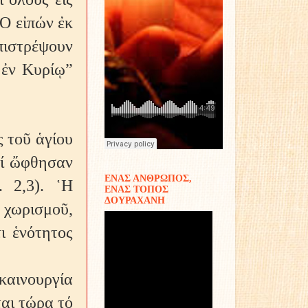
῾Ο εἰπών ἐκ
πιστρέψουν
 ἐν Κυρίῳ”
 τοῦ ἁγίου
αί ὤφθησαν
ΕΝΑΣ ΑΝΘΡΩΠΟΣ,
. 2,3). ῾Η
ΕΝΑΣ ΤΟΠΟΣ
ΔΟΥΡΑΧΑΝΗ
 χωρισμοῦ,
ι ἑνότητος
καινουργία
αι τώρα τό