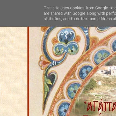
This site uses cookies from Google to de
are shared with Google along with perfo
statistics, and to detect and address a