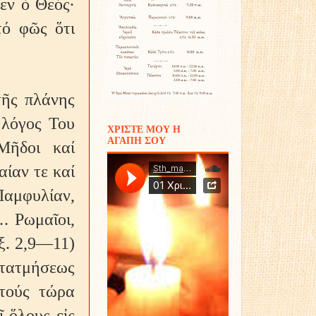
εν ὁ Θεός·
τό φῶς ὅτι
τῆς πλάνης
 λόγος Του
ΧΡΙΣΤΕ ΜΟΥ Η
ΑΓΑΠΗ ΣΟΥ
Μῆδοι καί
αίαν τε καί
Παμφυλίαν,
. Ρωμαῖοι,
άξ. 2,9—11)
ατατμήσεως
τούς τώρα
 ὅλους εἰς