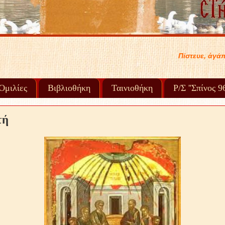
Πίστευε, ἀγάπα, συγχώρα καί προχώρα στή ζ
Ὁμιλίες
Βιβλιοθήκη
Ταινιοθήκη
Ρ/Σ ''Σπίνος 
τή