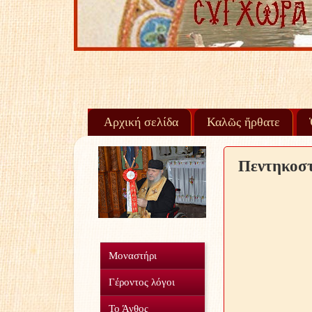
Αρχική σελίδα
Καλῶς ἤρθατε
Πεντηκοσ
Μοναστήρι
Γέροντος λόγοι
Το Άνθος