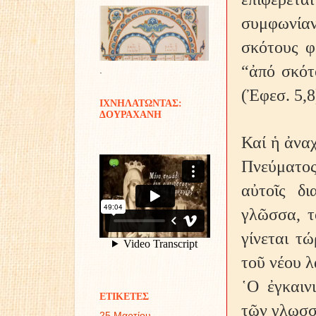
συμφωνίαν,
σκότους φ
“ἀπό σκότ
.
(Ἐφεσ. 5,8
ΙΧΝΗΛΑΤΩΝΤΑΣ:
ΔΟΥΡΑΧΑΝΗ
Καί ἡ ἀνα
Πνεύματος
αὐτοῖς δι
γλῶσσα, τ
γίνεται τ
τοῦ νέου λ
῾Ο ἐγκαιν
ΕΤΙΚΕΤΕΣ
τῶν γλωσσ
25 Μαρτίου