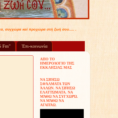
ωή σου..... .
96 Fm"
Ἐπι-κοινωνία
ΑΠΟ ΤΟ
ΗΜΕΡΟΛΟΓΙΟ ΤΗΣ
ΕΚΚΛΗΣΙΑΣ ΜΑΣ
ΝΑ ΣΒΉΣΩ
ΣΦΆΛΜΑΤΑ ΤΩΝ
ΆΛΛΩΝ. ΝΑ ΣΒΉΣΩ
ΕΛΑΤΤΏΜΑΤΑ. ΝΑ
ΜΆΘΩ ΝΑ ΣΥΓΧΩΡΏ.
ΝΑ ΜΆΘΩ ΝΑ
ΑΓΑΠΆΩ.